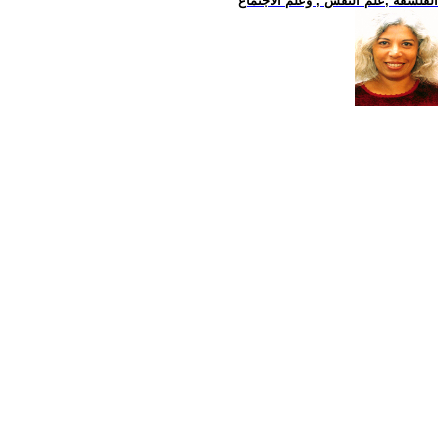
الفلسفة ,علم النفس , وعلم الاجتماع