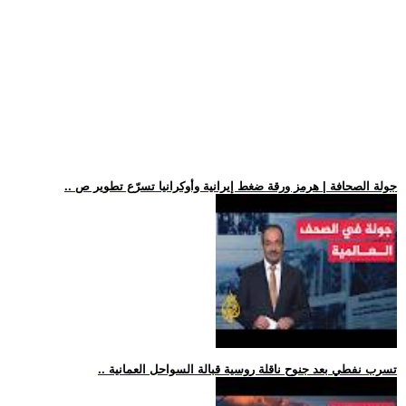
.. جولة الصحافة | هرمز ورقة ضغط إيرانية وأوكرانيا تسرّع تطوير ص
.. تسرب نفطي بعد جنوح ناقلة روسية قبالة السواحل العمانية