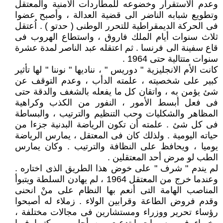
وعدم الاستقرار وخضوعه للمطاردات الأمنية والمعتقل
وتطويع شبابه الناضر الى قضية العدالة ، وأصبح عضوا
فى الحركة الديمقراطية للتحرر الوطنى ( حدتو ) . اُعتقل
ثلاث سنوات أيام الملك فاروق ، واستطاع الهروب فى
قاع سفينة الى فرنسا . ثم اعتقله عبد الناصر لمدة عشرة
سنوات متتالية حتى 1964 .
كانت الأم الانجليزية " دوريس " ، نناديها " نوننا " لها تأثير
كبير على شخصيته ، علمته الدأب ، وعدم التوقف عن
شئ يؤمن به ، واتقان كل ما يفعله بالشغف والدقة حتى
فى فعل أبسط الأمور ، النفور من الكذب وكراهية
المظاهر والشكليات وحب التنظيم والترتيب ، والبساطة
فى كل شئ . علمته أن تكون الرياضة البدنية جزءا من
حياته اليومية . ولذلك كان فى المعتقل ، يمارس الرياضة
يوميا ، ويحافظ على النظافة والترتيب . وكان يمارس
الطب لو مرض أحد المعتقلين .
لم يندم " شرف " على خوض هذا الطريق الذى اختاره .
وعندما خرج من المعتقل 1964 ، لم يهادن السلطة ويتبوأ
المناصب الهامة التى أنعم بها النظام على منْ انحنى
وقدم فروض الطاعة وقرابين الولاء . زملاء له أصبحوا
رؤساء تحرير ووزراء ومستشارين فى مجالات مختلفة ،