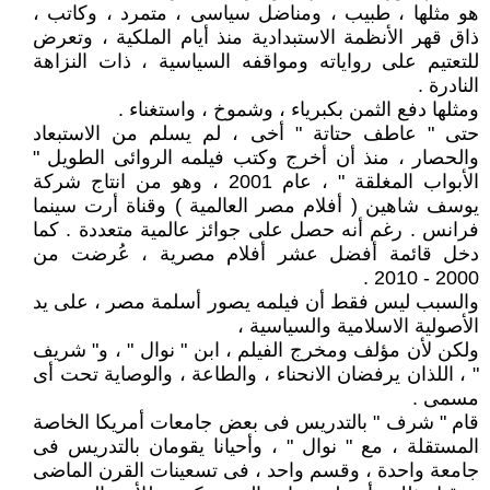
هو مثلها ، طبيب ، ومناضل سياسى ، متمرد ، وكاتب ،
ذاق قهر الأنظمة الاستبدادية منذ أيام الملكية ، وتعرض
للتعتيم على رواياته ومواقفه السياسية ، ذات النزاهة
النادرة .
ومثلها دفع الثمن بكبرياء ، وشموخ ، واستغناء .
حتى " عاطف حتاتة " أخى ، لم يسلم من الاستبعاد
والحصار ، منذ أن أخرج وكتب فيلمه الروائى الطويل "
الأبواب المغلقة " ، عام 2001 ، وهو من انتاج شركة
يوسف شاهين ( أفلام مصر العالمية ) وقناة أرت سينما
فرانس . رغم أنه حصل على جوائز عالمية متعددة . كما
دخل قائمة أفضل عشر أفلام مصرية ، عُرضت من
2000 - 2010 .
والسبب ليس فقط أن فيلمه يصور أسلمة مصر ، على يد
الأصولية الاسلامية والسياسية ،
ولكن لأن مؤلف ومخرج الفيلم ، ابن " نوال " ، و" شريف
" ، اللذان يرفضان الانحناء ، والطاعة ، والوصاية تحت أى
مسمى .
قام " شرف " بالتدريس فى بعض جامعات أمريكا الخاصة
المستقلة ، مع " نوال " ، وأحيانا يقومان بالتدريس فى
جامعة واحدة ، وقسم واحد ، فى تسعينات القرن الماضى