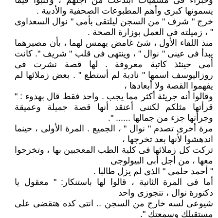
وخبراء فى مسميات ابتدعت من أجلهم ، وكتبوا فيما
يسمونها كبرى وأهم المطبوعات الصحفية والأدبية .
خرج " شرف " من السجن ليلتقى بأمى " نوال السعداوى
" ، زميلته فى العمل بوزارة الصحة .
منذ اللقاء الأول ، شئ غامض يهمس لهما ، بأن مصيرهما
يبدأ فى عينى " نوال " ، وينتهى فى قلب " شريف ". كانت
أمى حينئذ كاتبة معروفة . لها قصة نشرت فى
روزاليوسف اسمها " نادية لم أستطع " . بعض زملائها لم
يفهموا القصة ولا أبعادها ،
وقالوا أنه جريئة أكثر مما يجب . واحد فقط قال بهدوء : "
قرأتها مثلكم لكننى أعنقد أنها قصة جميلة وعميقة
وجرأتها جزء من جمالها ...... ".
مرة أخرى تصدم " نوال " ، الجميع . المرة الأولى ، حينما
اندهشوا لأنها بعد تخرجها ،
تركت كل زملائها فى كلية الطب المعجبين بها ، وتخرجوا
معها ، من أجل أبى البيولوجى
" أحمد حلمى " الذى لم يزل طالبا .
أما فى المرة الثانية ، قالوا لها باستنكار: " معقول يا
دكتورة نوال ، تتجوزى واحد
شيوعى لسه خارج من السجن .. انتى كده هتقضى على
مستقبلك وسمعتك ".