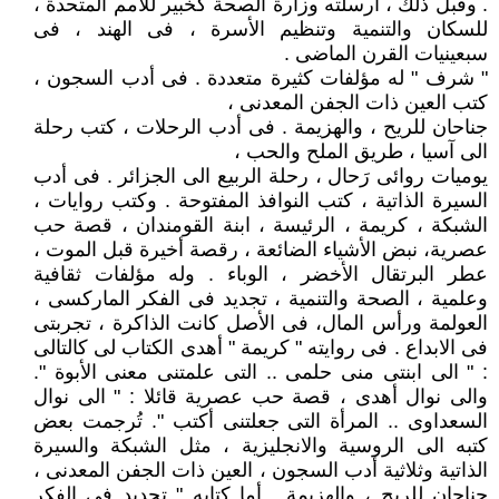
. وقبل ذلك ، أرسلته وزارة الصحة كخبير للأمم المتحدة ،
للسكان والتنمية وتنظيم الأسرة ، فى الهند ، فى
سبعينيات القرن الماضى .
" شرف " له مؤلفات كثيرة متعددة . فى أدب السجون ،
كتب العين ذات الجفن المعدنى ،
جناحان للريح ، والهزيمة . فى أدب الرحلات ، كتب رحلة
الى آسيا ، طريق الملح والحب ،
يوميات روائى رَحال ، رحلة الربيع الى الجزائر . فى أدب
السيرة الذاتية ، كتب النوافذ المفتوحة . وكتب روايات ،
الشبكة ، كريمة ، الرئيسة ، ابنة القومندان ، قصة حب
عصرية، نبض الأشياء الضائعة ، رقصة أخيرة قبل الموت ،
عطر البرتقال الأخضر ، الوباء . وله مؤلفات ثقافية
وعلمية ، الصحة والتنمية ، تجديد فى الفكر الماركسى ،
العولمة ورأس المال، فى الأصل كانت الذاكرة ، تجربتى
فى الابداع . فى روايته " كريمة " أهدى الكتاب لى كالتالى
: " الى ابنتى منى حلمى .. التى علمتنى معنى الأبوة ".
والى نوال أهدى ، قصة حب عصرية قائلا : " الى نوال
السعداوى .. المرأة التى جعلتنى أكتب ". تُرجمت بعض
كتبه الى الروسية والانجليزية ، مثل الشبكة والسيرة
الذاتية وثلاثية أدب السجون ، العين ذات الجفن المعدنى ،
جناحان للريح ، والهزيمة . أما كتابه " تجديد فى الفكر