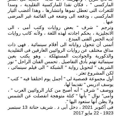
الماركسى " ، فكان نقدا للماركسية التقليدية ، وسدا
للثغرات التى تعطل نموها وانتشارها ، وهذا أغضب التيار
الماركسى ، ودفعه الى وضعه فى القائمة غير المرضى
عنها .
وترجم " شرف " بعض روايات وكتب أمى ، الى
الانجليزية ، بحكم اجادته لهذه اللغة ، ولأنه كاتب روايات
لديه الحس الفنى المبدع .
أتمنى أن تتحول رواياته الى أفلام سينمائية . فهى ذات
مذاق مختلف عن روايات الروائيين الغارقين فى التقليدية
والذكورية والحواديت المستهلكة . وهو يكتب بعين
سينمائية تهتم بأدق التفاصيل . تحمس الفنان الراحل " نور
الشريف " لتحويل رواية " الشبكة " الى فيلم سينمائى ،
لكن المشروع تعثر .
أول مجموعة قصصية لى " أجمل يوم اختلفنا فيه " كتب "
يوسف ادريس " تقديما لها،
ووصف " شرف " أنه أصبح من كبار الروائيين العرب " ،
وأمى" نوال " بأنها " كتلة متوهجة انفصلت عن الشمس
ولا يظن أنها ستعود اليها ".
فى أكتوبر 2021 ، دخل أبى د . شريف حتاتة 13 سبتمبر
1923 - 22 مايو 2017