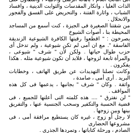
الذات العليا ، وانكار المقدسات والثوابت الدينية ، وافساد
الشباب ، واثارة الفتنة ، والتحريض على الفسق والفجور
والانحلال .
من شقتنا الصغيرة فى الجيزة ، كنت أسمع من المساجد
المحيطة بنا ، أصوات الشيوخ
يصرخون : " اقطعوا رقبتها الكافرة الشيوعية الزنديقة
الفاسقة ". مع ان أمى لم تكن شيوعية ، ولم تدخل أى
حزب طوال حياتها . ولكن لأن " شرف " شيوعى ،
والمرأة تابعة لزوجها ، فلابد أن تكون شيوعية مثله . هكذا
يفكرون .
وكانت تصلنا التهديدات عن طريق الهاتف ، وخطابات
البريد . أرى أمى ، صامدة ،
واثقة . وكان " شرف " بجانبها ، يدعمها فى كل هذه
المواقف .
" لن نفترق " .... هذه كلمته التى أعلنها للجميع ، فى
قضية الحسبة والتكفير وسحب الجنسية عنها ، والتفريق
بينها وبين زوجها .
لا رجل أو زوج ، غيره كان يستطيع مرافقة أمى ، فى
مشروعها الحضارى
الصادم ، ورحلة كتاباتها ، وتمردها الجذرى .