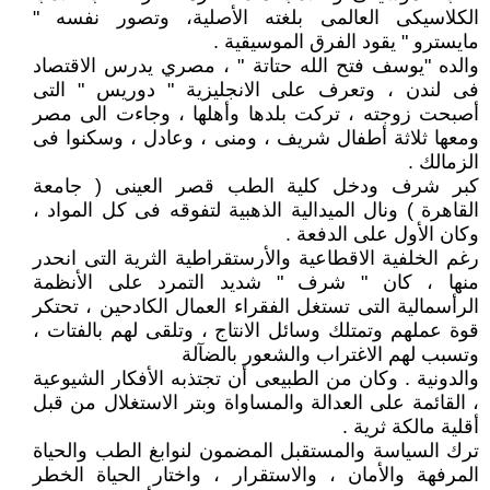
الكلاسيكى العالمى بلغته الأصلية، وتصور نفسه "
مايسترو " يقود الفرق الموسيقية .
والده "يوسف فتح الله حتاتة " ، مصري يدرس الاقتصاد
فى لندن ، وتعرف على الانجليزية " دوريس " التى
أصبحت زوجته ، تركت بلدها وأهلها ، وجاءت الى مصر
ومعها ثلاثة أطفال شريف ، ومنى ، وعادل ، وسكنوا فى
الزمالك .
كبر شرف ودخل كلية الطب قصر العينى ( جامعة
القاهرة ) ونال الميدالية الذهبية لتفوقه فى كل المواد ،
وكان الأول على الدفعة .
رغم الخلفية الاقطاعية والأرستقراطية الثرية التى انحدر
منها ، كان " شرف " شديد التمرد على الأنظمة
الرأسمالية التى تستغل الفقراء العمال الكادحين ، تحتكر
قوة عملهم وتمتلك وسائل الانتاج ، وتلقى لهم بالفتات ،
وتسبب لهم الاغتراب والشعور بالضآلة
والدونية . وكان من الطبيعى أن تجتذبه الأفكار الشيوعية
، القائمة على العدالة والمساواة وبتر الاستغلال من قبل
أقلية مالكة ثرية .
ترك السياسة والمستقبل المضمون لنوابغ الطب والحياة
المرفهة والأمان ، والاستقرار ، واختار الحياة الخطر