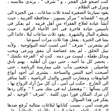
كنت أصحو قبل الفجر ، و " شرف " ، يرتدى ملابسه ،
وينزل فى الظلام ،
يقود سيارتنا الصغيرة لمدة ثلاث ساعات ، من الجيزة الى
قريته " القضابة " مركز بسيون ، محافظة الغربية ، حيث
أنشأ عيادة لعلاج الفقراء من أهل قريته . لم يفكر فى
تأسيس عيادة فاخرة فى أحد الأحياء الراقية ، حيث
ينتظره المال والشهرة . يقود ثلاث ساعات ليلا ،عائدا الى
بيتنا فى الجيزة . يفعل هذا ثلاث مرات أسبوعيا .
لم يشعرنى " شرف " أننى لست ابنته البيولوجية . ولأنه
نبيل الخلق ، لم يجد غضاضة أن ينفق ويرعى ويحب
ويدلل طفلة ، ليست من دمه . كنت له " الفرخة بكشك "
، يحضر كل ما أحبه ، حتى دون أن أطلبه . يهتم بأدق
تفاصيلى . شجعنى بدأب على ممارسة الرياضة ، حتى
أصبحت أجيد التنس والسباحة . يشترى لى أجود أنواع
المايوهات ومضارب التنس والبدل الرياضية ، كلما سافر
الى الخارج . حكت لى أمى ، أن كل منْ أراد الزواج بها ،
كان يسألها : " وهنعمل ايه فى بنتك منى ؟ ". وكان ردها
أن تترك المكان فورا دون كلمة . "شرف " الوحيد ، لم
يفكر فى هذا السؤال .
تعرضت أمى ، بسبب كتاباتها لبلاغات متتالية تُرفع ضدها
الى النائب العام ، باهانة الرسل والأنبياء ، والتطاول على