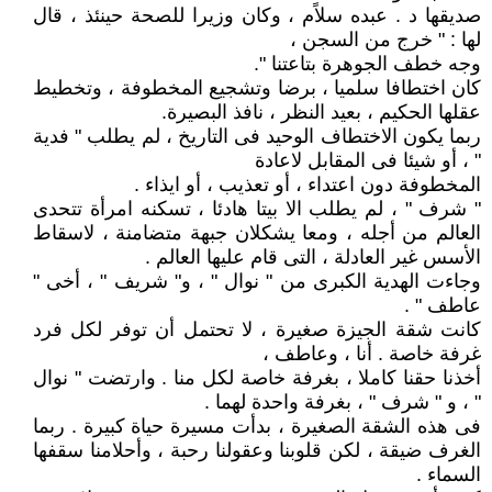
صديقها د . عبده سلاًم ، وكان وزيرا للصحة حينئذ ، قال
لها : " خرج من السجن ،
وجه خطف الجوهرة بتاعتنا ".
كان اختطافا سلميا ، برضا وتشجيع المخطوفة ، وتخطيط
عقلها الحكيم ، بعيد النظر ، نافذ البصيرة.
ربما يكون الاختطاف الوحيد فى التاريخ ، لم يطلب " فدية
" ، أو شيئا فى المقابل لاعادة
المخطوفة دون اعتداء ، أو تعذيب ، أو ايذاء .
" شرف " ، لم يطلب الا بيتا هادئا ، تسكنه امرأة تتحدى
العالم من أجله ، ومعا يشكلان جبهة متضامنة ، لاسقاط
الأسس غير العادلة ، التى قام عليها العالم .
وجاءت الهدية الكبرى من " نوال " ، و" شريف " ، أخى "
عاطف " .
كانت شقة الجيزة صغيرة ، لا تحتمل أن توفر لكل فرد
غرفة خاصة . أنا ، وعاطف ،
أخذنا حقنا كاملا ، بغرفة خاصة لكل منا . وارتضت " نوال
" ، و " شرف " ، بغرفة واحدة لهما .
فى هذه الشقة الصغيرة ، بدأت مسيرة حياة كبيرة . ربما
الغرف ضيقة ، لكن قلوبنا وعقولنا رحبة ، وأحلامنا سقفها
السماء .