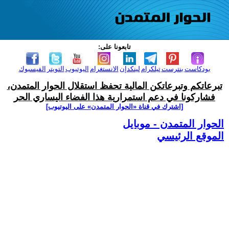
تابعونا على:
بودكاست
بنترست
تيلكرام
لينكدإن
الانستغرام
اليوتيوب
التويتر
الفيسبوك
تبرعاتكم وتبرعاتكن المالية تحفظ استقلال الحوار المتمدن،
فشاركونا في دعم استمرارية هذا الفضاء اليساري الحر
[اشترك في قناة ‫«الحوار المتمدن» على اليوتيوب]
الحوار المتمدن - موبايل
الموقع الرئيسي