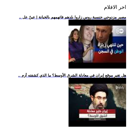
اخر الافلام
.. مصير مزدوجي جنسية روس زاروا بلدهم فاتهمهم بالخيانة | عينٌ عل
.. هل تغير موقع إيران في معادلة الشرق الأوسط؟ ما الذي كشفته أزم