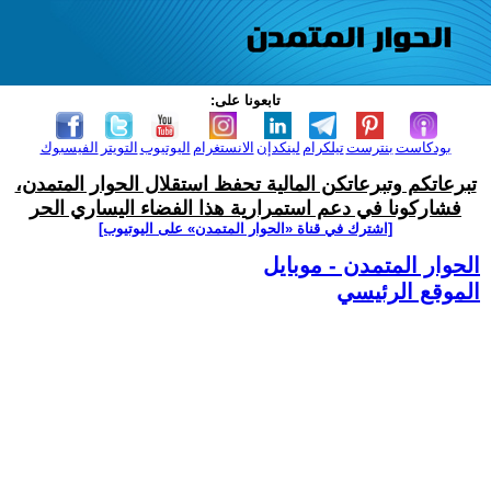
تابعونا على:
بودكاست
بنترست
تيلكرام
لينكدإن
الانستغرام
اليوتيوب
التويتر
الفيسبوك
تبرعاتكم وتبرعاتكن المالية تحفظ استقلال الحوار المتمدن،
فشاركونا في دعم استمرارية هذا الفضاء اليساري الحر
[اشترك في قناة ‫«الحوار المتمدن» على اليوتيوب]
الحوار المتمدن - موبايل
الموقع الرئيسي