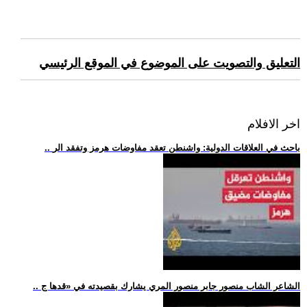
التعليق والتصويت على الموضوع في الموقع الرئيسي
اخر الافلام
.. باحث في العلاقات الدولية: واشنطن تعقد مفاوضات هرمز وتفقد الر
.. الشاعر الشاب منصور جابر منصور المري يشارك بقصيدته في «قدها ج