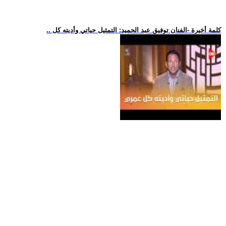
.. كلمة أخيرة -الفنان توفيق عبد الحميد: التمثيل حياتي وأديته كل