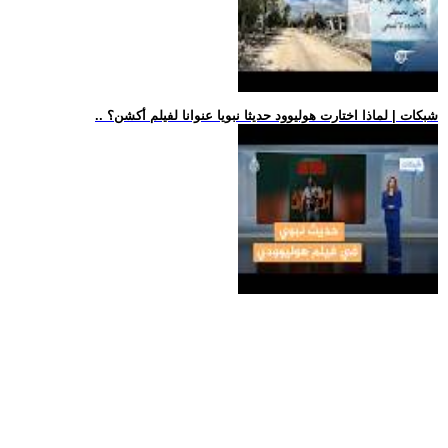
.. شبكات | لماذا اختارت هوليوود حديثا نبويا عنوانا لفيلم أكشن؟