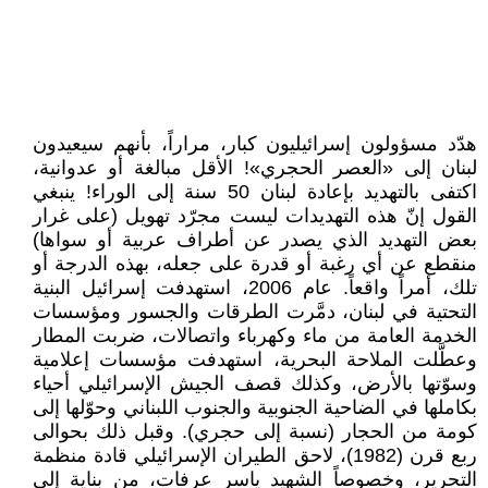
هدّد مسؤولون إسرائيليون كبار، مراراً، بأنهم سيعيدون
لبنان إلى «العصر الحجري»! الأقل مبالغة أو عدوانية،
اكتفى بالتهديد بإعادة لبنان 50 سنة إلى الوراء! ينبغي
القول إنّ هذه التهديدات ليست مجرّد تهويل (على غرار
بعض التهديد الذي يصدر عن أطراف عربية أو سواها)
منقطع عن أي رغبة أو قدرة على جعله، بهذه الدرجة أو
تلك، أمراً واقعاً. عام 2006، استهدفت إسرائيل البنية
التحتية في لبنان، دمَّرت الطرقات والجسور ومؤسسات
الخدمة العامة من ماء وكهرباء واتصالات، ضربت المطار
وعطَّلت الملاحة البحرية، استهدفت مؤسسات إعلامية
وسوّتها بالأرض، وكذلك قصف الجيش الإسرائيلي أحياء
بكاملها في الضاحية الجنوبية والجنوب اللبناني وحوّلها إلى
كومة من الحجار (نسبة إلى حجري). وقبل ذلك بحوالى
ربع قرن (1982)، لاحق الطيران الإسرائيلي قادة منظمة
التحرير، وخصوصاً الشهيد ياسر عرفات، من بناية إلى