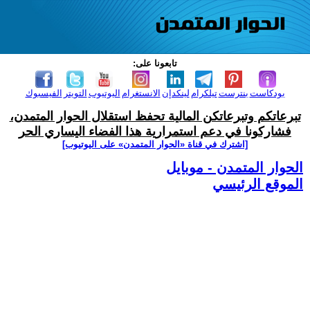
تابعونا على:
بودكاست
بنترست
تيلكرام
لينكدإن
الانستغرام
اليوتيوب
التويتر
الفيسبوك
تبرعاتكم وتبرعاتكن المالية تحفظ استقلال الحوار المتمدن،
فشاركونا في دعم استمرارية هذا الفضاء اليساري الحر
[اشترك في قناة ‫«الحوار المتمدن» على اليوتيوب]
الحوار المتمدن - موبايل
الموقع الرئيسي