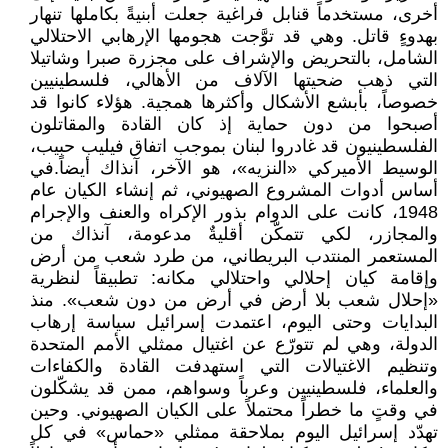
أخرى، مستخدماً قنابل فراغية جعلت أبنيةً بكاملها تنهار
بهدوءٍ قاتل. وهي قد توَّجت هجومها الإرهابي الاحتلالي
الشامل، بالتحريض والإشراف على مجزرة صبرا وشاتيلا
التي ذهب ضحيتها الآلاف من الأهالي، فلسطينيين
خصوصاً، بأبشع الأشكال وأكثرها همجية. هؤلاء كانوا قد
أصبحوا من دون حماية إذ كان القادة والمقاتلون
الفلسطينيون قد غادروا لبنان بموجب اتفاق فيليب حبيب،
الوسيط الأميركي «النزيه»، هو الآخر، آنذاك أيضاً.في
أساس أدوات المشروع الصهيوني، ثم إنشاء الكيان عام
1948، كانت على الدوام بذور الإكراه والعنف والإجرام
والمجازر، لكي تتمكّن أقليةٌ مدعومة، آنذاك من
المستعمر المنتدب البريطاني، من طرد شعب من أرض
وإقامة كيان إحلالي واحتلالي مكانه: تطبيقاً لنظرية
«إحلال شعب بلا أرض في أرض من دون شعب». منذ
البدايات وحتى اليوم، اعتمدت إسرائيل سياسة إرهاب
الدولة، وهي لم تتورّع عن اغتيال ممثلي الأمم المتحدة
وتنظيم الاغتيالات التي استهدفت القادة والكفاءات
والعلماء، فلسطينيين وعرباً وسواهم، ممن قد يشكّلون
في وقتٍ ما خطراً محتملاً على الكيان الصهيوني. وحين
تهدّد إسرائيل اليوم بملاحقة ممثلي «حماس» في كل