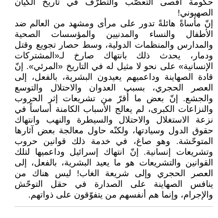
حكومة أقصى التعصّب والتطرّف في تاريخ الكيان
الصهيوني!
إنّ مأساةً هائلةً تدور على مرأى ومشهد من العالم ضد
الأطفال والنساء والمدنيين والمؤسسات الصحية
والمدارس والمنظمات الدولية، وسط حصار تجويع وقتل
ودمار، يحدث ذلك بانتهاك صارخ لـ«المشتركات
الإنسانية» على نحو لا مثيل له في التاريخ «المرئي». إنّ
قادة الصهاينة وداعميهم يعيدون البشرية، بالفعل، إلى
العصر الحجري، بسبب العدوان والاحتلال والتوسع
والجشع. إنّ بعض ما أُقرّ من تشريعات إثر الحروب
والنزاعات الكبرى، لم يعالج الأسباب الكامنة أساساً في
نزعة الاستغلال والاحتلال والسيطرة والنهب وانتهاك
حقوق الدول وسيادتها، ولكنّه حاول معالجة بعض آثارها
المتوحّشة. وهو صاغ، في خدمة ذلك قوانين حروب
وتشريعات إنسانية. إنّ انتهاك إسرائيل وداعميها لتلك
القوانين والتشريعات هو ما يعيد البشرية، بالفعل، إلى
العصر الحجري وإلى شريعة الغاب! ليس هناك من
ينافس الصهاينة على الصدارة في حقل التوحّش
والإجرام، وإنما هم أنفسهم من يتفوّقون على ذواتهم.