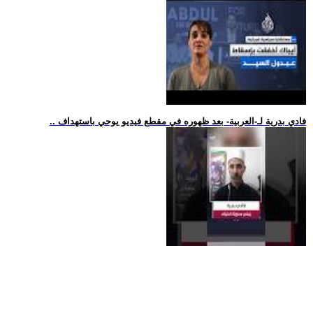
.. فادي بدرية لـ-العربية- بعد ظهوره في مقطع فيديو يوحي باستهداف