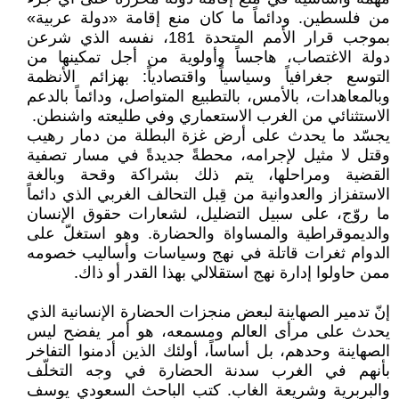
من فلسطين. ودائماً ما كان منع إقامة «دولة عربية»
بموجب قرار الأمم المتحدة 181، نفسه الذي شرعن
دولة الاغتصاب، هاجساً وأولوية من أجل تمكينها من
التوسع جغرافياً وسياسياً واقتصادياً: بهزائم الأنظمة
وبالمعاهدات، بالأمس، بالتطبيع المتواصل، ودائماً بالدعم
الاستثنائي من الغرب الاستعماري وفي طليعته واشنطن.
يجسّد ما يحدث على أرض غزة البطلة من دمار رهيب
وقتل لا مثيل لإجرامه، محطةً جديدةً في مسار تصفية
القضية ومراحلها، يتم ذلك بشراكة وقحة وبالغة
الاستفزاز والعدوانية من قِبل التحالف الغربي الذي دائماً
ما روّج، على سبيل التضليل، لشعارات حقوق الإنسان
والديموقراطية والمساواة والحضارة. وهو استغلّ على
الدوام ثغرات قاتلة في نهج وسياسات وأساليب خصومه
ممن حاولوا إدارة نهج استقلالي بهذا القدر أو ذاك.
إنّ تدمير الصهاينة لبعض منجزات الحضارة الإنسانية الذي
يحدث على مرأى العالم ومسمعه، هو أمر يفضح ليس
الصهاينة وحدهم، بل أساساً، أولئك الذين أدمنوا التفاخر
بأنهم في الغرب سدنة الحضارة في وجه التخلّف
والبربرية وشريعة الغاب. كتب الباحث السعودي يوسف