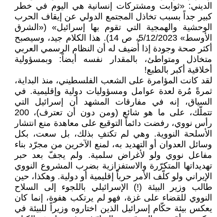
الديني: «ثوابت ومشتركات إنسانية هي اليوم في خطر
كبير جداً بسبب تخاذل المجتمع الدولي عن إيقاف الحرب
الوحشية والهمجية التي تقوم بها إسرائيل» («الشرق
الأوسط» 5/12/2023، ص 14). هذا الكلام جيد، وسيصبح
أكثر صحة وجودة إذا أُضيف له أن النظام الرسمي العربي
متخاذل ومتواطئ، بالمقدار نفسه أيضاً: وبمسؤولية
أخلاقية أكبر بالطبع!
لقد كانت المؤامرة على الشعب الفلسطيني، منذ البداية،
ثمرةً مُرة لعدة عوامل ومسؤوليات دولية وإقليمية. في
السياق، إنه في مفارقات المشهد أن إسرائيل التي
تتملّك، على ما هو شائع (ومن دون أن تعترف)، 200
رأس نووي، رفضت دائماً التوقيع على معاهدة منع انتشار
الأسلحة النووية. وهي لم تكتفِ بذلك، بل سعت، بكل
وسائل العدوان أو التهديد به، لمنع الآخرين من مجرّد بناء
مفاعل نووي ولو لأغراض سلمية. ولم يجفّ بعد حبر
تهديداتها المتكرّرة والاستفزازية بضرب المشروع النووي
الإيراني ولو كلّف الأمر حرباً إقليمية أو دولية. وهكذا، حين
طالب وزير البيئة (!) الإسرائيلي باللجوء إلى السلاح
النووي للقضاء على غزة، فهو لم يرتكب هفوة، إنما كان
يعكس بيئة حكّام إسرائيل الذين اختاروه وزيراً للبيئة في