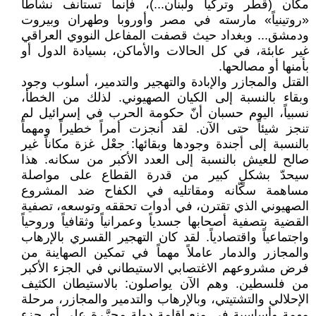
مكان (قطر وتركيا ولبنان...)، فإنما تستأنف نشاطاً
«روتينياً» مارسته في مصر وأوروبا وطهران وبيروت
ودمشق... وبغداد حيث قصفت المفاعل النووي العراقي
غير عابئة، في كل الحالات والأماكن، بسيادة الدول أو
بأمنها أو مصالحها.
القتل والمجازر والإبادة والتهجير والتدمير، أسلوب وجود
وبقاء بالنسبة إلى الكيان الصهيوني. لذلك من الخطأ،
نسبياً، اليوم حسبان أنّ حكومة الحرب في إسرائيل لم
تنجز شيئاً حتى الآن. لقد أنجزت أمراً خطيراً ومهماً
بالنسبة إلى أجندة وجودها وبقائها: جعْل غزة مكاناً غير
صالح للعيش بالنسبة إلى العدد الأكبر من سكانه. هذا
سيحدّ بشكلٍ كبير من قدرة القطاع على مواصلة
مساهمة سكّانه ومقاتليه في الكفاح ضد المشروع
الصهيوني الذي تقترن، في أدوات تحققه وتوسعه، تصفية
القضية بتصفية أصحابها جسدياً وعمرانياً وثقافياً وروحياً
واجتماعياً واقتصادياً. لقد كان التهجير القسري بالإرهاب
والمجازر والدمار عاملاً مهماً في تمكين الصهاينة من
فرض مشروعهم الاغتصابي الاستيطاني في الجزء الأكبر
من فلسطين. وهم الآن يواصلون: بالاستيطان الكثيف
الإحلالي والتشتيتي، وبالإرهاب والتدمير والمجازر، مرحلة
مهمة وأساسية في منع إقامة دولة محرَّرة على أي جزء