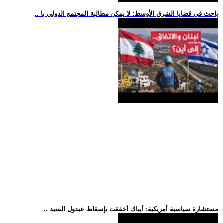
.. باحث في قضايا الشرق الأوسط: لا يمكن مطالبة المجتمع الدولي با
.. مستشارة سياسية أمريكية: أيباك أخفقت بإسقاط عبدول السيد