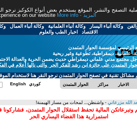
ة التصفح والنشر، الموقع يستخدم بعض أنواع الكوكيز نرجو النق
More info - المزيد
experience on our website
الفن
-
وكالة أنباء اليسار
-
وكالة أنباء العلمانية
-
وكالة أنباء العمال
-
وكا
الاقتصاد
-
اخبار الطب والعلوم
 الرئيسي لمؤسسة الحوار المتمدن
، علمانية، ديمقراطية، تطوعية وغير ربحية
ل مجتمع مدني علماني ديمقراطي حديث يضمن الحرية والعدالة الاجتم
حوار المتمدن على جائزة ابن رشد للفكر الحر والتى نالها أعلام في الفك
م مشاكل تقنية في تصفح الحوار المتمدن نرجو النقر هنا لاستخدام الموقع
كوردي
English
الاخبار
مراكز
الحوار المتمدن
 الله مزرعاني
- واشنطن... لمحات من مسار الهيمنة!
 وتبرعاتكن المالية تحفظ استقلال الحوار المتمدن، فشاركونا 
استمرارية هذا الفضاء اليساري الحر