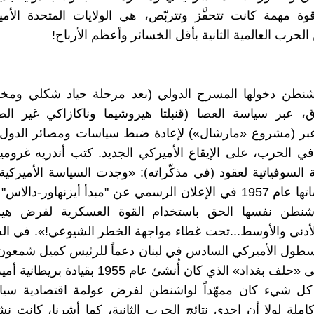
قوة مهمة كانت تتحفَّز وتتربّص، هي الولايات المتحدة الأمي
حرب العالمية الثانية بأقل الخسائر وأعظم الأرباح!
نطن دخولها المسرح الدولي (بعد مرحلة حياد شكلي ومخا
، عبر سياسة العصا (قنبلتا هيروشيما وناكازاكي غير الضر
عبر (مشروع «مارشال») لإعادة ضبط سياسات ومصائر الدول 
ي الحرب، على الإيقاع الأميركي الجديد. كتب أندريه غروم
ة السوفياتية لعقود (في مذكّراته): «وجدت السياسة الأميركية 
أحد انعكاساتها عام 1957 في الإعلان الرسمي عن "مبدأ أيزنهاور-دال
شنطن نفسها الحق باستخدام القوة العسكرية لفرض هيم
أدنى والأوسط...تحت غطاء مواجهة الخطر الشيوعي!». في ال
أسطول الأميركي السادس في لبنان دعماً للرئيس كميل شمعون
بغداد» الذي كان أُنشئ عام 1955 بقيادة بريطانية أميركية.
 كل شيء كان ممهّداً لواشنطن لفرض عولمة اقتصادية سياس
املة لولا أن إحدى نتائج الحرب الثانية، كما أشرنا، كانت نشو