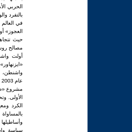
الحربي ال
بالتفرد وا
في العالم 
العجوز» أو
حيث تتجاهل
مصالح روس
أولت واشن
واشنطن، وم
ع
مشروع «صفق
الأولى. وت
الكرد ومعه
بالمساواة
وأساطيلها 