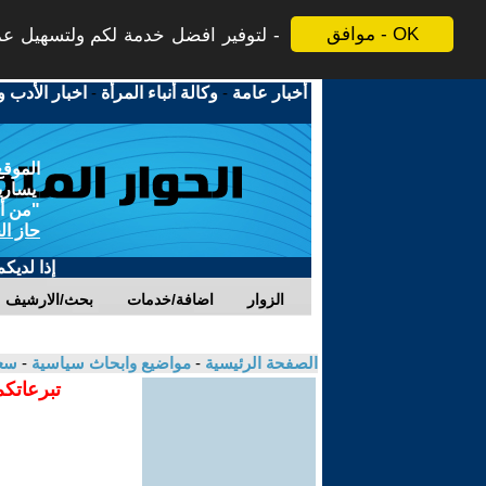
موافق - OK
لتوفير افضل خدمة لكم ولتسهيل عملي
أخبار عامة
-
وكالة أنباء المرأة
-
اخبار الأدب و
الموقع
يسارية
"من أج
حاز ال
إذا لديك
الزوار
اضافة/خدمات
بحث/الارشيف
الصفحة الرئيسية
-
مواضيع وابحاث سياسية
-
سعد
تبرعاتكم