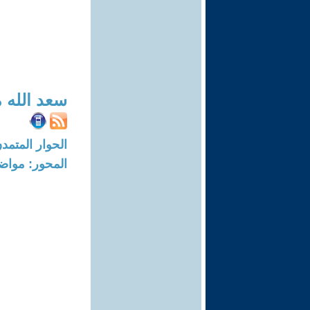
سعد الله 
الحوار المتمدن-العدد: 7541 - 3
المحور: مواض