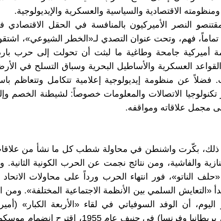
ومنظومته الاقتصادية والسياسية والعسكرية والإيديولوجية.
قتنصو النصر الأميركيون بالمنافسة في الحقل الاقتصادي
 تماماً، فهم، وتحت عنوان التصدي لـ«الخطر الشيوعي»، اشتقو
لمة أميركية جامحة وطاغية ما لبثت أن تحولت إلى حرب بار
القواعد العسكرية والأساطيل البحرية وسباق التسلح في الأر
 فضلاً عن منظومة إيديولوجية إعلامية تتكامل وتتعاظم با
تكنولوجيا الاتصالات والمعلومات خصوصاً: لشيطنة الخصم وإ
 مجمل علاقاته ومواقفه.
لك، بكّرت واشنطن في محاولة شطب كل ما نشأ من علاقا
ازية والفاشية، ومن نتائج نجمت عن الحرب الكونية الثانية. 
«حلف الناتو»، فور انتهاء الحرب ورداً على محاولات الاتحاد 
دأ «التعايش السلمي بين الأنظمة الاجتماعية المختلفة». ومن ا
اليوم، أن الوفد السوفياتي في لقاء «الأربعة الكبار» (أميركا
السوفياتي، بريطانيا وفرنسا) في جنيف عام 1955، اقتر