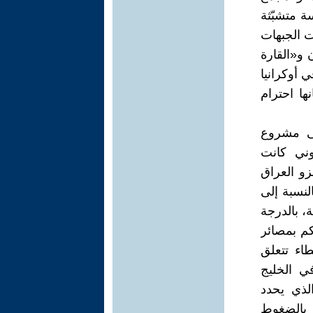
 متشبّثة
ت الجبهات
 و«القارة
 أوكرانيا
ها احترام
لى مشروع
صهيوني كانت
زو العراق
النسبة إلى
، بالدرجة
كم بمصائر
اء تتعلق
ي الخليج
الذي يحدد
نا عام 1958 حتى اليوم: بالضغوط