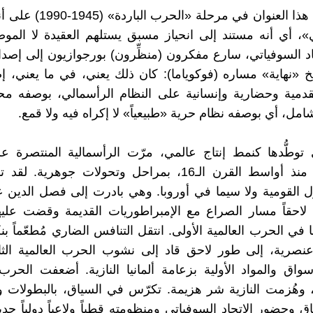
كان يُصنّف هذا العنوان في مرحلة «
»، أي أنه مستند إلى انحياز مسبق يستلهم العقيدة لا الموض
تحاد السوفياتي، سارع مفكرون (منظِّرون) بورجوازيون إلى إصد
ريخ «نهاية» مساره (فوكوياما): كان ذلك يعني، في ما يعني، 
دمية وحضارية وإنسانية على النظام الرأسمالي، بوصفه محرّ
امل، أي بوصفه نظام حرية «طبيعياً» لا إكراه فيه ولا قمع.
وطُّدها كنمط إنتاج عالمي، مرّت الرأسمالية المنتصرة عل
الإقطاعي، منذ أواسط القرن الـ16، بمراحل وتحولات جوهري
ل القومية ولا سيما في أوروبا. وهي بادرت إلى فصل الدين ع
لاحقاً مسار الصراع مع الإمبراطوريات القديمة وقضت عليه
في الحرب العالمية الأولى. انتقل التنافس الضاري مُطعّماً بن
نصرية، إلى طور لاحق قاد إلى نشوب الحرب العالمية الثان
سواق والمواد الأولية بزعامة ألمانيا النازية. أضعفت الحر
، وهُزمت النازية شر هزيمة. تكرّس في السياق، بالبطولات 
بثاق وحضور الاتحاد السوفياتي ومنظومته قطباً ولاعباً دولياً جدي