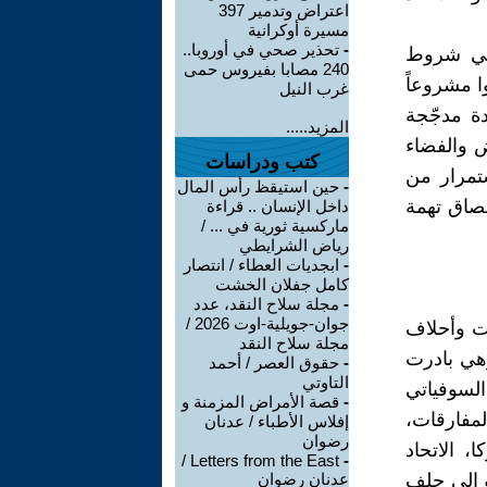
اعتراض وتدمير 397
مسيرة أوكرانية
-
تحذير صحي في أوروبا..
 في شروط
240 مصابا بفيروس حمى
ا مشروعاً
غرب النيل
دة مدجّجة
المزيد.....
ض والفضاء
كتب ودراسات
ستمرار من
-
حين استيقظ رأس المال
لصاق تهمة
داخل الإنسان .. قراءة
ماركسية ثورية في ... /
رياض الشرايطي
-
ابجديات العطاء / انتصار
كامل جفلان الخشت
-
مجلة سلاح النقد، عدد
جوان-جويلية-اوت 2026 /
ت وأحلاف
مجلة سلاح النقد
وهي بادرت
-
حقوق العصر / أحمد
التاوتي
السوفياتي
-
قصة الأمراض المزمنة و
لمفارقات،
إفلاس الأطباء / عدنان
رضوان
، الاتحاد
Letters from the East /
-
ح انضمام موسكو إلى حلف
عدنان رضوان