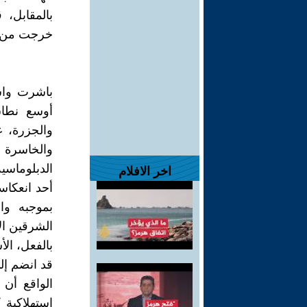
بالمقابل، 
خرجت من ال
باشرت واش
أوسع نطاق
والجزرة، 
والخاسرة ف
الدبلوماسي
اخر الافلام
بموجبه وا
الشرقين ال
بالفعل، ال
قد انضم إلى «حلف 
الواقع أن
استهلاكية ك