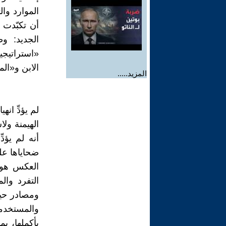
الموارد وا
أن تكبّدت 
الجديد: و
الابن و«الم
المزيد.....
الهيمنة ول
أنه لم يؤد
ضحاياها عل
العكس هو ا
التفرد وا
ومصادر حيا
والمستخدم
بأكملها، ب