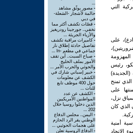
...
ركية التي
-
مصور يوثّق مشاهد
حالمة لأشجار -الشعلة-
في دبي
-
قصّات تكشف أكثر مما
تخفي.. جورجينا رودريغيز
والأزياء الجريئة ...
دع)، على
-
كاميرات مراقبة تكشف
تفاصيل حادثة إطلاق نار
وريتين)،
جماعي في مطعم -In ...
المهزومة
-
صباح السبت.. أين تقف
الأمور بملف الخليج
يكو، رئيس
والحوثي والحرب الأمر ...
-
خبير إسباني شارك في
(الجديدة)
الكشف عن معلومات
اس" الذي تمنح
حول 400 موظف تابع
للنات ...
نتها على
-
الكشف عن عدد
سياق نزل،
المواطنين الأمريكيين
الذين دخلوا روسيا خلال
 الذي كان
202 ...
-
اليمن.. مجلس الدفاع
الوطني يقر الرد الحازم
ية أمنية
على هجمات الحوثيي ...
-
الدفاع الروسية تعلن
ء الاتحاد