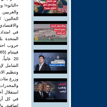
«الناتو»! 
والغربيين 
الحالتين:
والاقتصادي
في امتداد 
المتحدة بل
حروب احتلا
20 عاما
الشامل لإي
وتنظيم الا
وزرع مئات 
والمخدرات،
استغلال أخ
في كل أزما
إضافية، و