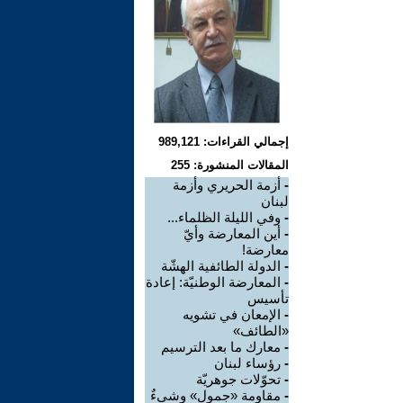
إجمالي القراءات: 989,121
المقالات المنشورة: 255
-
أزمة الحريري وأزمة
لبنان
-
وفي الليلة الظلماء...
-
أين المعارضة وأيّ
معارضة!
-
الدولة الطائفية الهشّة
-
المعارضة الوطنيّة: إعادة
تأسيس
-
الإمعان في تشويه
«الطائف»
-
معارك ما بعد الترسيم
-
رؤساء لبنان
-
تحوّلات جوهريّة
-
مقاومة «جمول» وشيءٌ