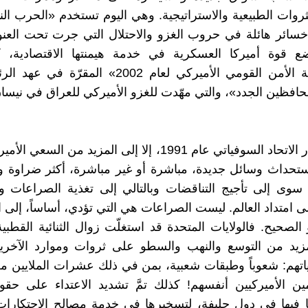
لثروات الطبيعية والاستراتيجية. وهي اليوم تستخدم «الحرب الن
خسائر هائلة في حروب الغزو والاحتلال التي جرت تحت العنو
ضع قوة أميركا العسكرية في خدمة هيمنتها الاقتصادية، 
«استراتيجية الأمن القومي الأميركي لعام 2002» المق
حافظين الجدد»، والتي مهّدت للغزو الأميركي للعراق في نيسان 003
لم يؤدِّ انهيار الاتحاد السوفياتي عام 1991، إلا إلى المزيد من ا
استحداث وسائل جديدة، مباشرة أو غير مباشرة، أكثر ضراوة و
ِّ سوى إلى تأجيج التناقضات وبالتالي إلى تغذية الصراعات و
ى امتداد العالم. ليست الصراعات هي التي تؤدي، أساساً، إلى ا
لصحيح. فالولايات المتحدة قد استغلّت زوال الثنائية القطب
لمزيد من التوسع والنهب والسطو على ثروات وموارد الآخر
تهم: شعوباً وطبقات شعبية، بمن في ذلك عشرات الملايين م
ين الأميركيين أنفسهم! كذلك تمَّ تشديد الاعتداء على ح
ما فيها في دول حليفة، لتسخيرها في خدمة مصالح الاحتكارا