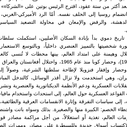
وبعد أكثر من ستة عقود، اقترح الرئيس بوتين على «الشركاء» ا
انضمام روسيا إلى الحلف نفسه. أمّا الرد الأميركي-الغربي
 الدهشة، والرفض والإمعان في محاولة التصعيد السياسي
.
تاريخ دموي بدأ بإبادة السكان الأصليين، استكملت سلطات 
ورة شخصيتها بالتمييز العنصري داخلياً، وبالتوسع الاستع
ل وهيمنة على امتداد العالم، بينها محطات لا تُنسى كالع
فييتنام (1965)، وحصار كوبا منذ عام 1965، واحتلال أفغانستا
ً، وحصار وإفقار فنزويلا لإطاحة سلطتها الشرعية، وصولاً إ
ران، وهي استخدمت ولا تزال أقذر الوسائل، كالتدخل المبا
نقلابات العسكرية ودعم الأنظمة الديكتاتورية والعنصرية ونشر
القواعد العسكرية حول العالم، إلى استحداث واستخدام مافيا
 إلى سياسات التفرقة وإثارة الانقسامات العرقية والطائفية،
طاء الخصم: الكبيرة منها والصغيرة. بذلك وسواه باتت واش
ت العالم، تغذية أو استغلالاً، من أجل مراكمة مصادر قوة
لاكتساب أسواق جديدة وللسيطرة على مصادر وممرات الطا