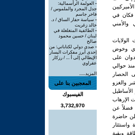
-
العولمة الرأسمالية:
لأميركيين
جدل المجرد والملموس /
فاخر جاسم
، فكان في
-
سياسة حفار الساق / د.
 والأمني
خالد زغريت
-
الطائفية المتغلغلة في
لبنان / حسين محمود
الولايات
صالح
-
صدى دولي لكتاباتي: من
ماري وخوض
إحدى أبرز مفكرات اليسار
دوان على
الإيطالي إلى أ ... / رزكار
عقراوي
ن والعراق منذ حوالي
المزيد.....
لى الحصار
شر والغزو
المعجبين بنا على
 الأساطيل
الفيسبوك
ت الإرهاب
3,732,970
 فضلاً عن
نطن حاضرة
 واستئثار
قة وبقية