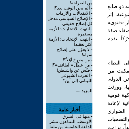
من الصراحة!
الحرب الباردة» (1945-1990) على أنه ذو طابع
-
ألم يحن الوقت بعد؟!
-
الانفعالات والأزمات
وعية. إثر
-
الإصلاح السياسي مدخل
ار «فتوى»
كل إصلاح حقيقي
-
انتهت الانتخابات: الأزمة
إضفاء صفة
مستمرة
كاً لتقدم
-
انتهت الانتخابات: الأزمة
أكثر تعقيداً
-
لا يعوّل على إصلاح
سواه!
-
من يصرخ أوّلاً؟!
ى النظام
-
من عطّل «الطائف»؟!
-
فتّش عن واشنطن!
ة. لقد تمكنت من
-
الحزب الشيوعي
ن الدولة.
اللبناني إلى أين؟
ا، وورثت
المزيد.....
كهة قومية
ية لإعادة
أخبار عامة
ب الضواري
-
منها في الشرق
والتضحيات
الأوسط.. البنتاغون تنشر
الدفعة الخامسة من ملفا
داً. برزت،