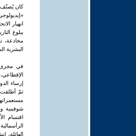
«إيديولوجي
انهيار الا
ببلوغ التا
مخادعة، تق
البشرية الش
في مجرى ت
إرساء الدو
ثمّ أطلقت 
مستعمراتها 
شوفينية وع
اقتسام الأ
الرأسمالية
الهائلة، ان