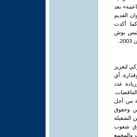
اعمة» بعد
ان القديم
كما أكدت
رّة في عهد الرئيس بوش
2.
لسعي الأميركي لتعزيز
قذارة. أي
زيادة عدد
لتناقضات.
ية من أجل
ين وحقوق
ن الشغيلة
قوق شعوب
ت والمجمع