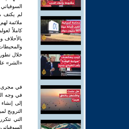
السوفياتي 
لم يكتف م
ملائمة لهم
كاملاً لعو
بالأحلاف و
والمحيطات.
خلال تطور 
«الشر» على
في مجرى ذ
في وجه الن
إلى إنشاء 
الترويج لمب
التي تتكرر 