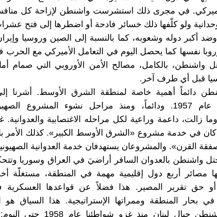
أميركي. في مجرى ذلك استشرست واشنطن لإزاحة كل منافسة
لوحدانية ولو كلّفها ذلك خسائر فادحة أو اضطرها إلى فتح عشرا
وضد أكبر دوله وشعوبه، كما بالنسبة إلى الصين وروسيا وإيران
روبا نفسها كما يحصل اليوم في التعامل الأميركي مع الحرب في
 واشنطن، بالكامل، مصالح الأمن الأوروبي التي صمام أمان
يا قبل أي طرف آخر.
طن دائماً أهمية خاصة لمنطقة الشرق الأوسط. أشرنا إ
«ايزنهاور» عام 1957. ودائماً، ومنذ مراحل نشوء المشروع ال
ا زالت، داعمة وراعية لكل مراحله الاغتصابية والعدوانية. غ
ام 2003 كان في خدمة مشروع «الشرق الأوسط الكبير». كذلك الأمر ب
ة القرن». والمشروعان يستهدفان خدمة العدوانية الصهيونية
حتل واشنطن بالعدوان السافر أراضيَ في العراق وسوريا وتتح
ا مصائر أربع دول إقليمية مهمة في المنطقة، مستغلّة أخط
 أو حق تقرير المصير. هذا فضلاً عن قواعدها العسكرية ف
في بحار المنطقة وممراتها الإستراتيجية. هذا السياق هو 
سياسة واشنطن حيال لبنان منذ غزو شواطئ