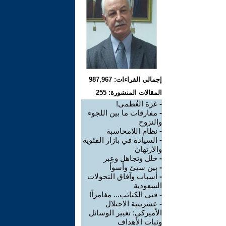
إجمالي القراءات: 987,967
المقالات المنشورة: 255
-
غزة العُظمى!
-
مفارقات ما بين اللجوء
والنزوح
-
نظام اللامحاسبة
-
السيادة في بازار الفئوية
والارتهان
-
خلل وتجاهل وعِبر
-
بين سيئ وأسوأ
-
أسباب وآفاق التحولات
السعودية
-
فتى الكتائب... مغامراً!
-
عشرينية الاحتلال
الأميركي: تغيير الوسائل
وثبات الأهداف