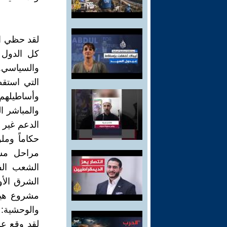
لقد حظي ا
كل الدول ا
والسياسي..
التي استق
وأساطيلهم 
والمباشر ا
الدعم غير ا
حكاماً ومل
مراحل مشا
الشعب الف
الشرق الأو
مشروع هيمن
والوحشية: م
لقد وقع عل