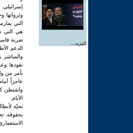
إسرائيلي. 
وثرواتها و
التي يمارس
هي التي تد
ضربة قاسية
المزيد.....
الدعم الأط
والمباشر و
نفوذها وعن
بأمر من واش
عاجزاً أما
واشنطن كما
الأيام.
تحيّة لأبط
بحقوقه. تح
الاستعماري