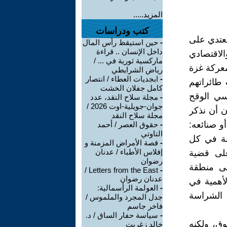
المزيد.....
كتب ودراسات
عتدي على
-
حين استيقظ رأس المال
داخل الإنسان .. قراءة
الاقتصادي
ماركسية ثورية في ... /
معركة غزة
رياض الشرايطي
-
ابجديات العطاء / انتصار
طائراتهم
كامل جفلان الخشت
سي الوقح
-
مجلة سلاح النقد، عدد
جوان-جويلية-اوت 2026 /
ن أن نذكر
مجلة سلاح النقد
أو صنائعه:
-
حقوق العصر / أحمد
التاوتي
ونة في كل
-
قصة الأمراض المزمنة و
إفلاس الأطباء / عدنان
على قضية
رضوان
لى منطقة
Letters from the East /
-
عدنان رضوان
لأهمية في
-
العولمة الرأسمالية:
ى الشراسة
جدل المجرد والملموس /
فاخر جاسم
-
سياسة حفار الساق / د.
ق، ولكنه
خالد زغريت