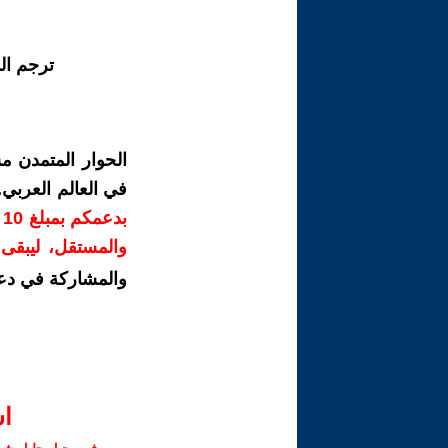
ترجم ال
الحوار المتمدن م
في العالم العربي
ب
والمستقل، ليبقى ص
والمشاركة في دع
ا‫