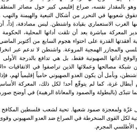
وهو بالمقدار نفسه، صراع إقليمي كبير حول مصائر المنطقة
حقوق شعوبها في التحرر من أشكال التبعية والهيمنة والنهب و
ها الغرب الاستعماري بقيادة واشنطن. ليس مصادفة، إذاً، 
ير المعركة مباشرة بعد أن تلقت أداتها المحلية، الحكومة ا
 أفقدتها القدرة على احتواء هجوم السابع من أكتوبر الماض
لسي والمجازر الهمجية المروعة. واشنطن لا تدعم عبر انخراط
الوقح أداتها الصهيونية فقط، بل هي تدافع بالدرجة الأولى
 شبكة مصالحها وعملائها الذين تراصفوا في الاتفاقيات «الإ
نطن، وبأمل أن يكون العدو الصهيوني حامياً إقليمياً لهم، فإذ
م أبطال غزة، كما لم يتوقّع أحد! لكل ذلك، المعركة الأسا
 تتبدّى (بالبطولة والصمود والمعاناة الرهيبة) في أوضح صور
ال غزّة ولمعجزة صمود شعبها. تحية لشعب فلسطين المكافح 
ية لكل القوى المنخرطة في الصراع ضد العدو الصهيوني وقو
 الأطلسي المجرم.