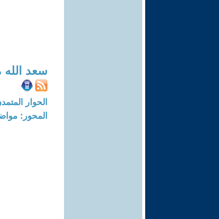
سعد الله 
الحوار المتمدن-العدد: 7792 - 23
المحور: مواض