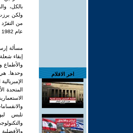
بالكل، وال
ولكن برزت
من التفرّد
عام 1982 وإلى يومنا الحاضر.
مسألة إرساء
إبقاء شعلة
والأطماع و
وحدها. هي 
اخر الافلام
الإمبريالية
المتحدة ال
الاستعماري
والانقسامات
تلبس لبو
والتكنولو
والأفضلية 