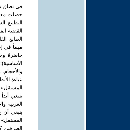
في نطاق تر
حصلت معركة
التطبيع ال
القضية الفل
الطابع الف
مهماً في إع
حاضرةً وحي
الأساسية):
والأحجام. 
عباءة الأنظ
المستقل»..
ينبغي أبد
العربية وا
ينبغي أن ي
المستقل» لم
الطرفين كان