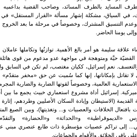
طرف المسانِد بالطرف المسانَد، وصاحب القضية بداعميه ود
، في السياق، مشكلة إشهار مسألة «القرار المستقل» في 
 وعدم التنسيق المشترك، وخصوصاً في مرحلة ما بعد الخروج
 علاقة سليمة هو أمر بالغ الأهمية. توازنُها وتكاملها عاملان
 القضيّة حيَّة ومتوهجة في مواجهة عدو مدعوم من قوى هائلة 
التعسف. نعم إسرائيل، ككيان مغتصب، لم تكن في السابق ول
لا تقاتل بإمكاناتها، إنها كما سُميت عن حق «مخفر متقدّم» ل
 الاستعمارية العالمية، وخصوصاً لقوتها الضاربة والضارية المجرم
أميركية. إسرائيل أداة مشروع استعماري خبيث يجمع ما بين أ
ة القديمة (الاستيطان وإبادة السكان الأصليين وطردهم، إثارة
 بافتعال الخلافات والعصبيات و... وتغذيتها)، وبين الصيغ المت
س «الديموقراطية» و«الحداثة» و«الحضارة» والتقدّم
جي... إلى تراكم عصبيات مؤسطرة ذات طابع عنصري مبني عل
على باقي الخلائق والأقوام والجماعات.