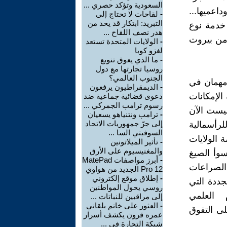
السعودية وتؤكد حصري ...
اعميها...
-
لقاحات لا تحتاج إلى
التبريد: ابتكار قد يحد من
خدمة نوع
هدر نصف اللقاح ...
 من بيروت
-
الولايات المتحدة تستعد
لغزو كوبا
-
ما الذي يعوق تنويع
روسيا تجارتها مع دول
الجنوب العالمي؟
 مهمان في
-
الديمقراطيون يرفعون
الإمكانات
دعوى قضائية جماعية ضد
رسوم ترامب الجمركي ...
يست الآن
-
ترامب ونتنياهو يسعيان
إلى جرّ جمهوريات الاتحاد
لرأسمالية
السوفيتي السا ...
ة الولايات
-
تأثير الميلاتونين
والمغنيسيوم على الأرق
سوأ الصيغ
-
أبرز مواصفات MatePad
 الصراعات
Pro 12 الجديد من هواوي
-
إطلاق موقع إلكتروني
جددة التي
روسي يحول المواطنين
 العلمي
إلى مراقبين للنباتات ...
-
العثور على خاتم بلقاني
ى التفوق
عمره قرون يكشف أسرار
شبكة التجارة في ...