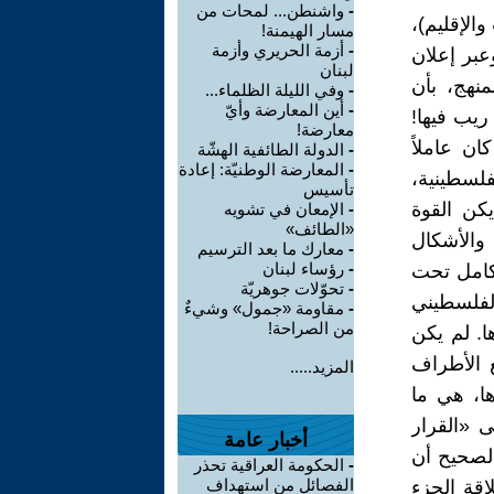
-
واشنطن... لمحات من
الإقليم)،
مسار الهيمنة!
-
أزمة الحريري وأزمة
بر إعلان
لبنان
نهج، بأن
-
وفي الليلة الظلماء...
-
أين المعارضة وأيّ
 ريب فيها!
معارضة!
ان عاملاً
-
الدولة الطائفية الهشّة
-
المعارضة الوطنيّة: إعادة
فلسطينية،
تأسيس
يكن القوة
-
الإمعان في تشويه
«الطائف»
 والأشكال
-
معارك ما بعد الترسيم
-
رؤساء لبنان
لكامل تحت
-
تحوّلات جوهريّة
 الفلسطيني
-
مقاومة «جمول» وشيءٌ
من الصراحة!
ا. لم يكن
 الأطراف
المزيد.....
ا، هي ما
 «القرار
أخبار عامة
الصحيح أن
-
الحكومة العراقية تحذر
الفصائل من استهداف
اقة الجزء