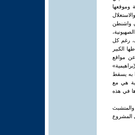
 وموقعها
الاستغلال
أن واشنطن
لصهيونية،
ي، رغم كل
ها الكبير
 عن مواقع
براهيمية»
ا به يسقط
سية هي مع
ها في هذه
والمتشبث
ى المشروع