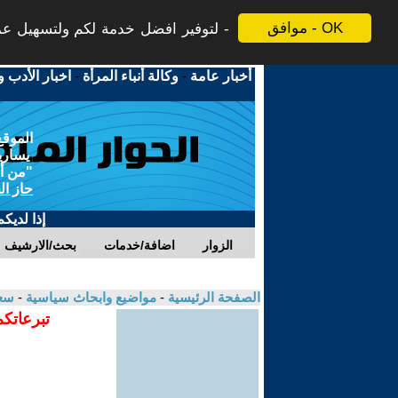
موافق - OK
لتوفير افضل خدمة لكم ولتسهيل عملي
أخبار عامة
-
وكالة أنباء المرأة
-
اخبار الأدب و
الموقع
يسارية
"من أج
حاز ال
إذا لديك
الزوار
اضافة/خدمات
بحث/الارشيف
الصفحة الرئيسية
-
مواضيع وابحاث سياسية
-
سعد
تبرعاتكم