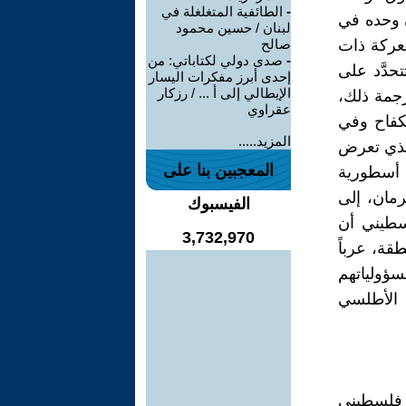
-
الطائفية المتغلغلة في
 وحده في
لبنان / حسين محمود
معركة ذات
صالح
-
صدى دولي لكتاباتي: من
حدَّد على
إحدى أبرز مفكرات اليسار
الإيطالي إلى أ ... / رزكار
رجمة ذلك،
عقراوي
كفاح وفي
المزيد.....
الذي تعرض
المعجبين بنا على
 أسطورية
مان، إلى
الفيسبوك
سطيني أن
3,732,970
قة، عرباً
سؤولياتهم
 الأطلسي
ع فلسطيني