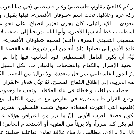
اكمٍ كفاحيّ مقاوم، فلسطينيّ وغير فلسطيني (في دنيا العرب و
 غزة وغلافها، تحت اسم «طوفان الأقصى». قبلها بقليل، وع
سعودي – الإسرائيلي، كان يجري تعزيز انطباع، على نحو مم
سطينية تلفظ أنفاسها الأخيرة، وأنها آيلة تدريجياً إلى تصفية لا
لسطيني التنفيذي الصرف (أقله) لعملية «طوفان الأقصى»، ك
ادة الأمور إلى نصابها. ذلك أنه من أبرز شروط بقاء القضية ال
ّةً، أن يكون العامل الفلسطيني قوة أساسية فيها (إذا لم 
 لجهة الإصرار والكفاح والتضحيات والمبادرات، بكل السبل
مرّ الدور الفلسطيني بمراحل متعددة، ولا يزال: من التغييب ا
مة العربية، إلى إطلاق الكفاح المسلح، ثمّ تبنّي شعار «القرار
. حصلت مبالغات وأخطاء في بناء العلاقات وتحديدها وحدوده
اً وضع القرار «المستقل» في تعارض مع ضرورة التكامل مع
لإقليمية التي اعتبرت استعادة حقوق شعب فلسطين، بتحريره
كون قضية العرب الأولى. إنّ ما برز من اعتراض هؤلاء على
 يكن كله مبرراً، ولا بريئاً من الفئوية أو الاستخدام الخاص! 
ا، ولا يزالان، مطالبين بإرساء علاقة تعاون تفاعلية جدلية: عل