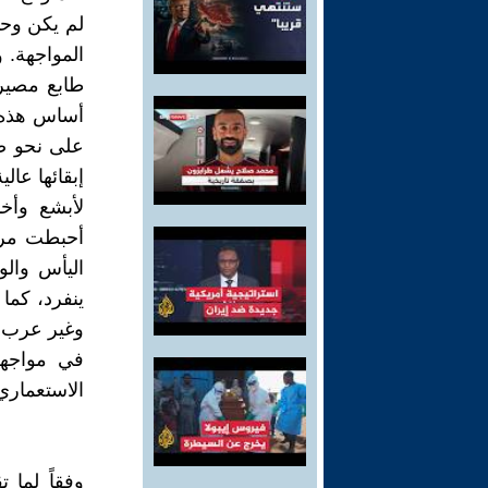
لم يكن وحد
المواجهة. 
طابع مصيري
أساس هذه ا
على نحو ص
إبقائها عا
لأبشع وأخ
أحبطت مراه
اليأس وال
ينفرد، كما
وغير عرب، 
في مواجهة
الاستعماري
وفقاً لما 