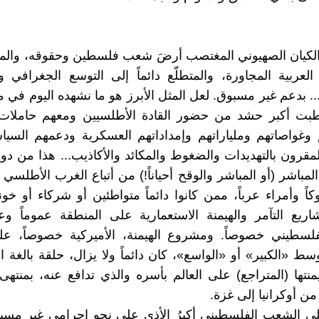
لكيان الصهيوني المغتصب أرضَ شعب فلسطين وحقوقه، والم
لعربية المجاورة، والمتطلّع دائماً إلى التوسع الجغرافي و
. بدعم غير مسبوق. لعل المثل الأبرز هو ما نشهده اليوم في 
طبت أكبر حشد من حضور القادة الأطلسيين ومعهم حاملات 
وغواصاتهم وملياراتهم وإمداداتهم العسكرية ودعمهم السيا
لمقرون بالتهديدات والضغوط والمكائد والأكاذيب... هذا من دو
لمباشر (أو المباشر والوقح أحياناً!) من أتباع الغرب الأطلسي 
وكاً وأمراء عرباً، ممن كانوا دائماً متواطئين أو شركاء أو خ
ريع التآمر والهيمنة الاستعمارية على المنطقة عموماً و
لسطيني خصوصاً. ومشروع الهيمنة، الأميركية خصوصاً، ع
سط «الكبير» أو «الواسع»، كان دائماً ولا يزال، حلقة بالغة ا
تها (المتراجع) على العالم بأسره والذي تدافع عنه، بمنته
ن أوكرانيا إلى غزة.
ى الشعب الفلسطيني أكبرُ الأذى على نحو إجرامي غير مسبو