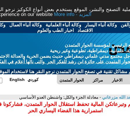
ة التصفح والنشر، الموقع يستخدم بعض أنواع الكوكيز نرجو النق
More info - المزيد
experience on our website
الفن
-
وكالة أنباء اليسار
-
وكالة أنباء العلمانية
-
وكالة أنباء العمال
-
وكا
الاقتصاد
-
اخبار الطب والعلوم
 الرئيسي لمؤسسة الحوار المتمدن
، علمانية، ديمقراطية، تطوعية وغير ربحية
ل مجتمع مدني علماني ديمقراطي حديث يضمن الحرية والعدالة الاجتم
حوار المتمدن على جائزة ابن رشد للفكر الحر والتى نالها أعلام في الفك
م مشاكل تقنية في تصفح الحوار المتمدن نرجو النقر هنا لاستخدام الموقع
كوردي
English
الاخبار
مراكز
الحوار المتمدن
 الله مزرعاني
- معادلة الجزء والكل: واشنطن العدو الأساسي
 وتبرعاتكن المالية تحفظ استقلال الحوار المتمدن، فشاركونا 
استمرارية هذا الفضاء اليساري الحر