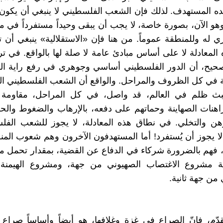
ه المستهدف. لذلك فإن الشعب الفلسطيني لا ينبغي أن يكون
وهو الآن، بصورة خاصة، لا يجب أن يبقى وحيداً مستفرداً في 
 له وللمنطقة عموماً. من هنا فإن «الاستقلالية» ينبغي أن تت
لمعادلة لا على أساس مبادئ عامة لا صلة لها بالواقع. في ت
حيح، أن الدور الفلسطيني أساسي وجوهري في رفع راية ال
لية في كل الظروف والمراحل. والواقع أن الشعب الفلسطيني 
بث ظلم في العالم، قد واصل، في كل المراحل، مقاومة
نات الصهاينة وحماتهم على دفعه، بالإرهاب والضغوط والحر
وهن والتخلي. في نطاق هذه المعادلة، لا يجوز للشعب الفل
 لا يجوز أن يُستفرد! أما المستهدفون الآخرون وهم شعوب المنط
فهم بالضرورة شركاء في الدفاع عن القضية، بمقدار تحمل م
 مشروع الاغتصاب الصهيوني من جهة، ومشروع الهيمنة
 من جهة ثانية.
تقدّم، فإنّ الصراع في غزة وغلافها، هو أيضاً وأساساً صرا