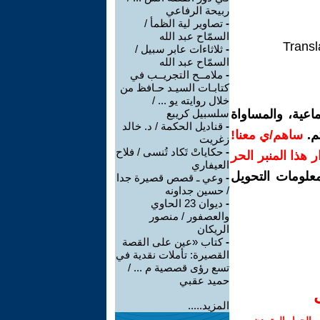
ربيحة الرفاعي
-
تصاوير لية الظمأ /
السمّاح عبد الله
Transl
-
ثلاثاءات عابر سبيل /
السمّاح عبد الله
-
ملامــح التجريــب في
كتابـات السيـد حـافظ من
خلال روايته يو ... /
اعية، والمساواة
سلسبيل كريبع
-
قناديل الحكمة / د. خالد
م.
ساهم/ي معنا!
زغريت
-
حكاياتْ تَكاد تُنسى / فلاح
رار هذا المنبر الحر
العيفاري
معلومات التحويل
-
وعي ـ قصص قصيرة جدا
/ حسين جداونه
-
ديوان 23 الحاوي
والعصفور / منصور
الريكان
-
كتاب «عين على القصة
القصيرة: تأملات نقدية في
تسع رؤى قصصية م ... /
حميد عقبي
المزيد.....