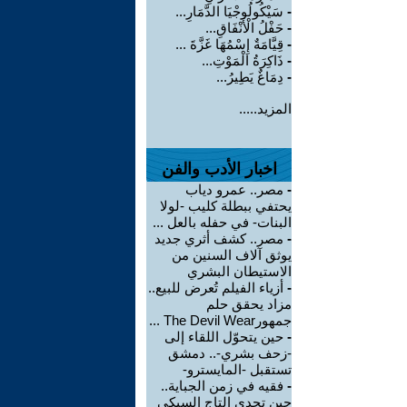
-
سَيْكُولُوجْيَا الدَّمَارِ...
-
حَفْلُ الْأَنْفَاقِ...
-
قِيَّامَةٌ إِسْمُهَا غَزَّةَ ...
-
ذَاكِرَةُ الْمَوْتِ...
-
دِمَاغٌ يَطِيرُ...
المزيد.....
اخبار الأدب والفن
-
مصر.. عمرو دياب
يحتفي ببطلة كليب -لولا
البنات- في حفله بالعل ...
-
مصر.. كشف أثري جديد
يوثق آلاف السنين من
الاستيطان البشري
-
أزياء الفيلم تُعرض للبيع..
مزاد يحقق حلم
جمهورThe Devil Wear ...
-
حين يتحوّل اللقاء إلى
-زحف بشري-.. دمشق
تستقبل -المايسترو-
-
فقيه في زمن الجباية..
حين تحدى التاج السبكي