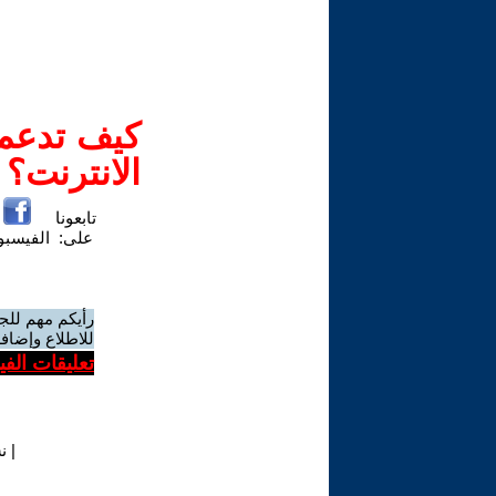
كيف تدعم-
الانترنت؟
تابعونا
على:
الفيسب
رأيكم مهم للج
للاطلاع وإضافة
تعليقات الف
|
ن