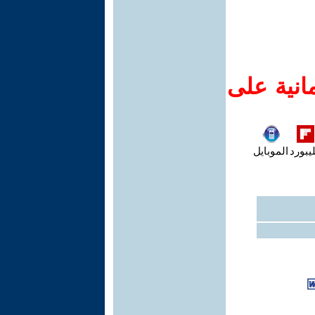
انية على
يبورد
الموبايل