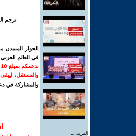
ترجم ال
الحوار المتمدن م
في العالم العربي
ب
والمستقل، ليبقى ص
والمشاركة في دع
ا‫
المزيد.....