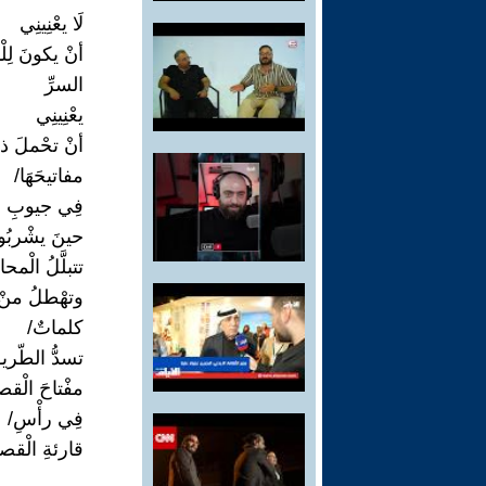
لَا يعْنِينِي
أنْ يكونَ لِلْ
السرِّ
يعْنِينِي
أنْ تحْملَ ذا
مفاتيحَهَا/
فِي جيوبِ الْ
حينَ يشْربُو
تتبلَّلُ الْمحا
وتهْطلُ منْ 
كلماتٌ/
تسدُّ الطّري
مفْتاحَ الْقص
فِي رأْسِ/
قارئةِ الْقصي