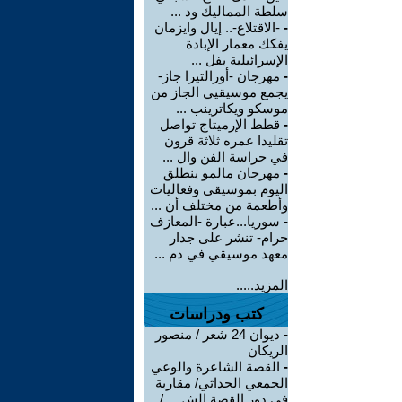
سلطة المماليك ود ...
-
-الاقتلاع-.. إيال وايزمان
يفكك معمار الإبادة
الإسرائيلية بفل ...
-
مهرجان -أورالتيرا جاز-
يجمع موسيقيي الجاز من
موسكو ويكاترينب ...
-
قطط الإرميتاج تواصل
تقليدا عمره ثلاثة قرون
في حراسة الفن وال ...
-
مهرجان مالمو ينطلق
اليوم بموسيقى وفعاليات
وأطعمة من مختلف أن ...
-
سوريا...عبارة -المعازف
حرام- تنشر على جدار
معهد موسيقي في دم ...
المزيد.....
كتب ودراسات
-
ديوان 24 شعر / منصور
الريكان
-
القصة الشاعرة والوعي
الجمعي الحداثي/ مقاربة
في دور القصة الش ... /