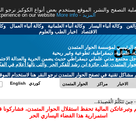
ة التصفح والنشر، الموقع يستخدم بعض أنواع الكوكيز نرجو النق
More info - المزيد
experience on our website
الفن
-
وكالة أنباء اليسار
-
وكالة أنباء العلمانية
-
وكالة أنباء العمال
-
وكا
الاقتصاد
-
اخبار الطب والعلوم
 الرئيسي لمؤسسة الحوار المتمدن
، علمانية، ديمقراطية، تطوعية وغير ربحية
ل مجتمع مدني علماني ديمقراطي حديث يضمن الحرية والعدالة الاجتم
حوار المتمدن على جائزة ابن رشد للفكر الحر والتى نالها أعلام في الفك
م مشاكل تقنية في تصفح الحوار المتمدن نرجو النقر هنا لاستخدام الموقع
كوردي
English
الاخبار
مراكز
الحوار المتمدن
- حِينَ تَتَكَلَّمُ الْقَصِيدَةَ...
 وتبرعاتكن المالية تحفظ استقلال الحوار المتمدن، فشاركونا 
استمرارية هذا الفضاء اليساري الحر