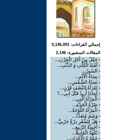
إجمالي القراءات: 5,146,091
المقالات المنشورة: 2,146
-
حَفْلٌ مِنْ أَجْلِ الْحَرْبِ...
-
لُعْبَةُ الْكَلْبِ وَ الذِّئْبِ...
-
السُورُ...
-
نِسَاءُ الْأَلَمِ...
-
نَسَاءُ الشَّمْسِ...
-
إِمْرَأَةُ النِّصْفِ قَرْنٍ...
-
لِمَاذَا أُرِيدُ قَتْلَ أَبِي...؟
-
الْمَرْأَةُ الَّتِي...
-
صُرَّةُ الْجَدَّةِ...
-
الْمَرْأَةُ اللَّوْحَةُ...
-
وَشَمٌ مُتَعَدِّدٌ...
-
هَلْ لِلشِّعْرِ دِرْعٌ حَرْبِيٌّ...
-
أَخَوِيَّةُ الرَّبِيعِ...
-
نُكْهَةُ الْفَانِيلَا...
-
خَمَّارَةُ الْأَحْزَانِ...