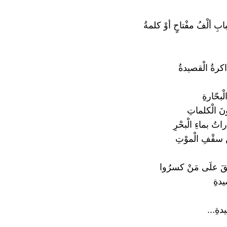
بابِ ألْفُ مفْتاحٍ أوْ كلمةُ
كرةُ الْقصيدةُ
بحّارةِ
نَ الْكلماتِ
راتُ بماءِ الْبحْرِ
سقْفِ الْموْتِ
قَ علَى مَنْ كسرُوا
يدةِ
دةِ...