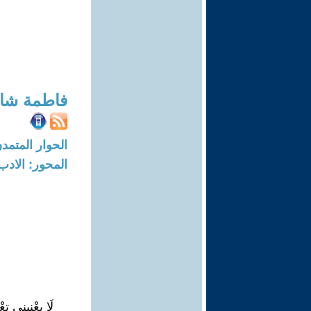
فاطمة شا
الحوار المتمدن-العدد: 7811 - 23
المحور: الادب
لَا يعْنِينِي ت