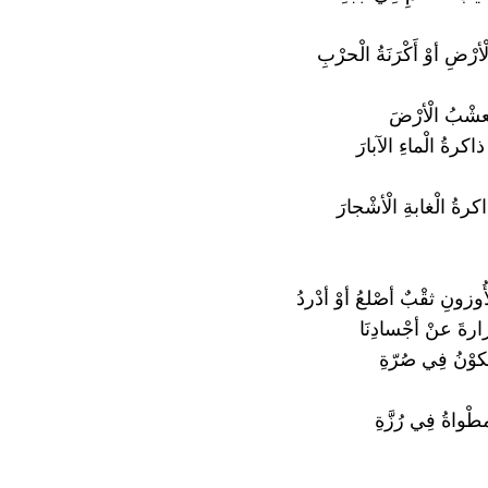
الْأرْضِ أوْ أَكْرَنَةُ الْحرْبِ
ْعشْبُ الْأرْضَ
 ذاكرةُ الْماءِ الآبارَ
كرةُ الْغابةِ الْأشْجارَ
أُوزونِ ثقْبٌ أصْلعُ أوْ أدْردُ
رةَ عنْ أجْسادِنَا
وْنُ فِي صُرّةِ
طْواةُ فِي رُزَّةِ