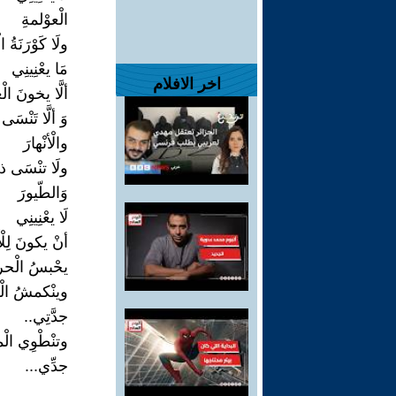
الْعوْلمةِ
ولَا كَوْرَنَةُ 
مَا يعْنِينِي
اخر الافلام
ألَّا يخونَ ال
وَ ألَّا تَنْسَى
والْأنْهارَ
ولَا تنْسَى ذا
وَالطّيورَ
لَا يعْنِينِي
أنْ يكونَ لِلْ
يحْبسُ الْحرا
وينْكمشُ الْك
جدَّتِي..
وتنْطْوِي الْم
جدِّي...