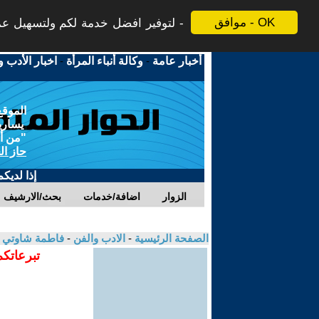
موافق - OK
لتوفير افضل خدمة لكم ولتسهيل عملي
أخبار عامة
-
وكالة أنباء المرأة
-
اخبار الأدب و
الموقع
يسارية
"من أج
حاز ال
إذا لديك
الزوار
اضافة/خدمات
بحث/الارشيف
الصفحة الرئيسية
-
الادب والفن
-
فاطمة شاوتي
تبرعاتكم