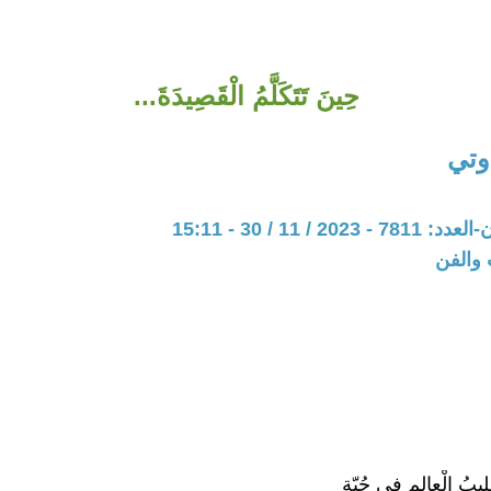
حِينَ تَتَكَلَّمُ الْقَصِيدَةَ...
وتي
20 / 11 / 30 - 15:11
 والفن
عْليبُ الْعالمِ فِي جُبّةِ