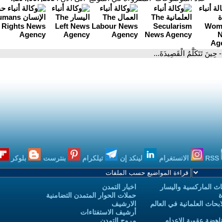
- حِينَ تَتَكَلَّمُ الْقَصِيدَةَ...
RSS
الانستغرام
لينكد إن
تيلكرام
بنترست
بلوكر
ث الماركسية واليسار
اخبار التمدن
ة
حملات الحوار المتمدن التضامنية
حاث العلمانية في العالم
الارشيف
أرشيف الاستفتاءات
اهضة عقوبة الاعدام
مروج التمدن