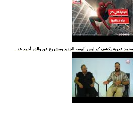
.. محمد عدوية يكشف كواليس ألبومه الجديد ومشروع عن والده أحمد عد