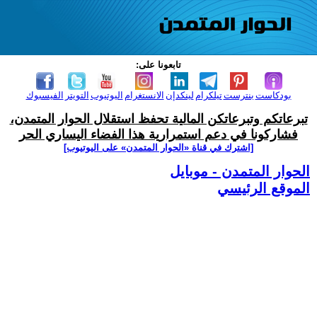
تابعونا على:
بودكاست
بنترست
تيلكرام
لينكدإن
الانستغرام
اليوتيوب
التويتر
الفيسبوك
تبرعاتكم وتبرعاتكن المالية تحفظ استقلال الحوار المتمدن،
فشاركونا في دعم استمرارية هذا الفضاء اليساري الحر
[اشترك في قناة ‫«الحوار المتمدن» على اليوتيوب]
الحوار المتمدن - موبايل
الموقع الرئيسي