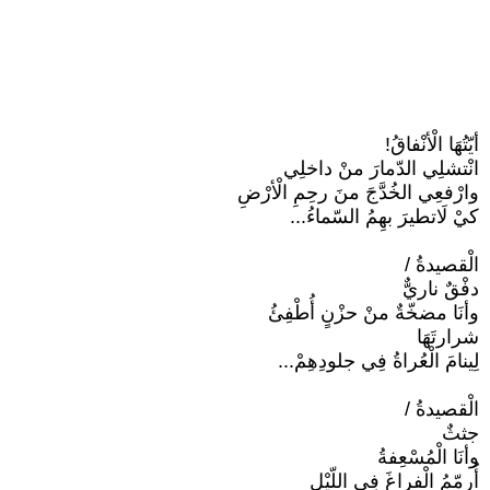
أيّتُهَا الْأنْفاقُ!
انْتشلِي الدّمارَ منْ داخلِي
وارْفعِي الخُدَّجَ منَ رحِمِ الْأرْضِ
كيْ لَاتطيرَ بهِمُ السّماءُ...
الْقصيدةُ /
دفْقٌ ناريٌّ
وأنَا مضخّةٌ منْ حزْنٍ أُطْفِئُ
شرارتَهَا
لِينامَ الْعُراةُ فِي جلودِهِمْ...
الْقصيدةُ /
جثثٌ
وأنَا الْمُسْعِفةُ
أُرمّمُ الْفراغَ فِي اللّيْلِ