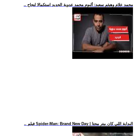
.. محمد علام وهيثم سعيد: ألبوم محمد عدوية الجديد استكمالا لنجاح
.. فيلم Spider-Man: Brand New Day | البداية اللي كان بيتر محتا