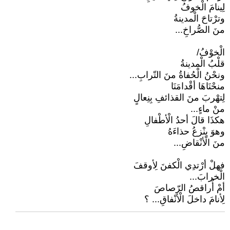
لِينامَ الْخوفُ
وترْتاحَ الْمدينةُ
منَ الصُّراخِ...
الْخوْفُ/
قلْبُ الْمدينةُ
ونحْنُ الْحُفاةُ منَ التّرابِ...
منحْنَاهَا أقْدامَنَا
لِتهْربَ منَ القذائفِ بِنِعالٍ
منْ ماءٍ...
هكذَا قالَ أحدُ الْأطْفالِ
وهوَ ينْزعُ حذاءَهُ
منَ الْأنْقاضِ...
فهلْ أرْتدِي الْكفنَ لِأوقفَ
الْخرابَ...
أمْ أُراقصُ الرّصاصَ
لِأنامَ داخلَ الْأنْفاقِ... ؟