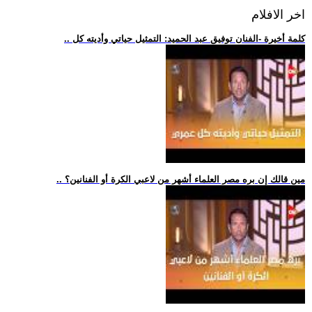
اخر الافلام
.. كلمة أخيرة -الفنان توفيق عبد الحميد: التمثيل حياتي وأديته كل
.. مين قالك إن بره مصر العلماء أشهر من لاعبي الكرة أو الفنانين؟