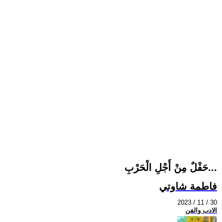
حَفْلٌ مِنْ أَجْلِ الْحَرْبِ...
فاطمة شاوتي
2023 / 11 / 30
الادب والفن