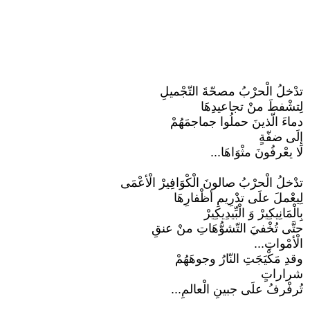
تدْخلُ الْحرْبُ مصحّةَ التّجْميلِ
لِتشْفطَ منْ تجاعيدِهَا
دماءَ الّذينَ حملُوا جماجمَهُمْ
إلَى ضفّةٍ
لَا يعْرفُونَ مثْوَاهَا...
تدْخلُ الْحرْبُ صالونَ الْكْوَافِيرْ الْأعْمَى
لِيعْملَ علَى تدْرِيمِ أظْفارِهَا
بِالْمَانِيكِيرْ وَ الْبِّيدِيكِيرْ
حتَّى تُخْفيَ التّشوُّهَاتِ منْ عنقِ
الْأمْواتِ...
وقدِ مَكْيَجَتِ النّارُ وجوهَهُمْ
شراراتٍ
تُرفْرفُ علَى جبينِ الْعالمِ...