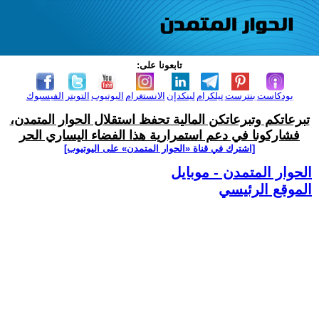
تابعونا على:
بودكاست
بنترست
تيلكرام
لينكدإن
الانستغرام
اليوتيوب
التويتر
الفيسبوك
تبرعاتكم وتبرعاتكن المالية تحفظ استقلال الحوار المتمدن،
فشاركونا في دعم استمرارية هذا الفضاء اليساري الحر
[اشترك في قناة ‫«الحوار المتمدن» على اليوتيوب]
الحوار المتمدن - موبايل
الموقع الرئيسي