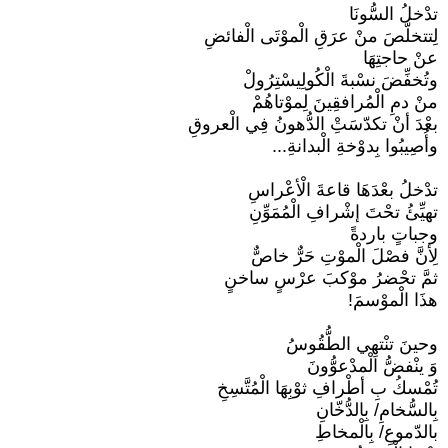
تدْخلُ السُّونَا
لِتتخلّصَ منْ عرَقِ الْموْتَى الْفائضِ
عنْ حاجتِهَا
وتُخفِّضَ نسْبةَ الْكُولِيسْتِرُولْ
منْ دمِ الْمُرافقِينَ لِموْتاهُمْ
بعْدَ أنْ تكدّسَتِْ الدُّهونُ فِي الْعروقِ
وأُصِيبُوا بِدوْخةِ الْبدانةِ...
تدْخلُ بعْدَهَا قاعةَ الْأعْراسِ
تهيِّئُ تحْتَ إشْرافِ الْمُمَوِّنِ
وجباتٍ باردةً
لِأنَّ فصْلَ الْموْتِ حَرٌّ خاصٌّ
ثمَّ تحْضرُ موْكبَ عرْسٍ ساخنٍ
هذَا الْموْسمَ!
وحينَ تنْتهِي الطُّقُوسُ
وَ ينْفضُّ الْمدْعوُّونَ
تُمْسكُ بِ أطْرافِ ثوْبِهَا الْمُتَّسِخِ
بِالسُّخامِ/ بِالدُّخّانِ
بالدّموعِ/ بِالْمخاطِ