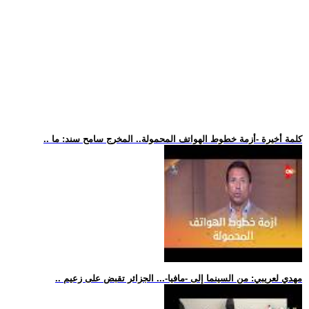
.. كلمة أخيرة -أزمة خطوط الهواتف المحمولة.. المخرج سامح سند: ما
.. مهدي لعريبي: من السينما إلى -مافيا-... الجزائر تقبض على زعيم