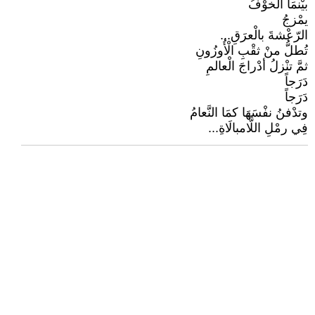
بيْنمَا الْخوْفُ
يمْزجُ
الرّعْشةَ بالْعرَقِ...
تُطلُّ منْ ثقْبِ الْأُوزُونِ
ثمَّ تنْزلُ أدْراجَ الْعالمِ
دَرَجاً
دَرَجاً
وتدْفنُ نفْسَهَا كمَا النَّعامُ
فِي رمْلِ اللَّامبالَاةِ...