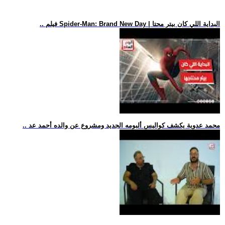
.. فيلم Spider-Man: Brand New Day | البداية اللي كان بيتر محتا
.. محمد عدوية يكشف كواليس ألبومه الجديد ومشروع عن والده أحمد عد