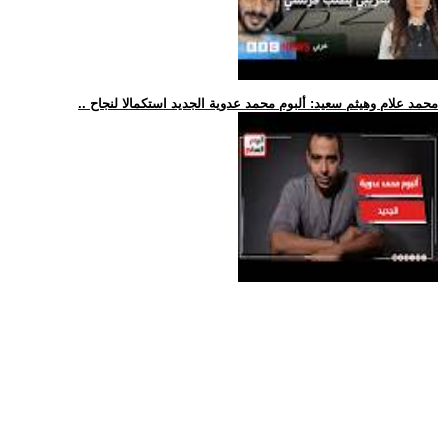
.. محمد علام وهيثم سعيد: ألبوم محمد عدوية الجديد استكمالا لنجاح