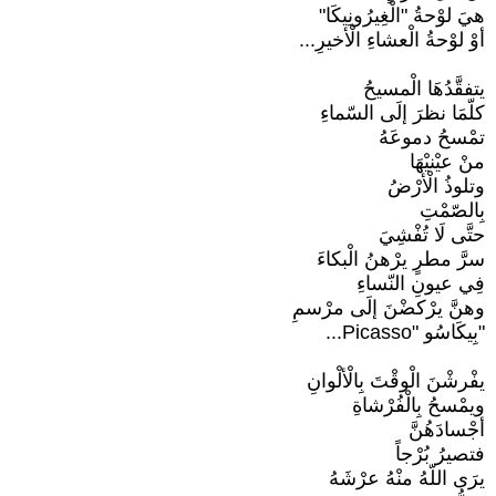
هيَ لوْحةُ "الْغِيرُونِيكَا"
أوْ لوْحةُ الْعشاءِ الْأخيرِ...
يتفقَّدُهَا الْمسيحُ
كلّمَا نظرَ إلَى السّماءِ
تمْسحُ دموعَهُ
منْ عيْنيْهَا
وتلوذُ الْأرْضُ
بِالصّمْتِ
حتَّى لَا تُفْشِيَ
سرَّ مطرٍ يرْهنُ الْبكاءَ
فِي عيونِ النّساءِ
وهنَّ يرْكضْنَ إلَى مرْسمِ
"بِيكَاسُو "Picasso...
يفْرشْنَ الْوقْتَ بِالْألْوانِ
ويمْسحُ بِالْفُرْشاةِ
أجْسادَهُنَّ
فتصيرُ بُرْجاً
يرَى اللّهُ منْهُ عرْشَهُ