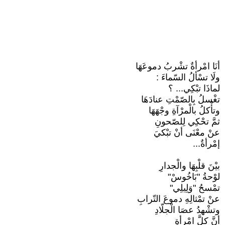
أنَا امْرأةٌ تشْربُ دموعَهَا
ولَا تسْألُ السّماءَ :
لماذَا تبْكِي... ؟
تغْسلُ بِالصّمْتِ عنادَهَا
وتأْكلُ بالْمرْآةِ وجْهَهَا
ثمَّ تحْكِي لِلصّحونِ
عنْ معْنَى أنْ تبْكيَ
إمْرأةٌ...
بيْنَ قلْبِهَا والْجدارِ
لوْحةُ "بَاخُوسْ"
تمْسحُ "وَلِيلِي"
عنْ تمْثالِهِ دموعَ التّرابِ
وتشْهدُ عصَا الْجلّادِ
أنَّ كلَّ امْرأةٍ