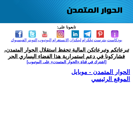
تابعونا على:
بودكاست
بنترست
تيلكرام
لينكدإن
الانستغرام
اليوتيوب
التويتر
الفيسبوك
تبرعاتكم وتبرعاتكن المالية تحفظ استقلال الحوار المتمدن،
فشاركونا في دعم استمرارية هذا الفضاء اليساري الحر
[اشترك في قناة ‫«الحوار المتمدن» على اليوتيوب]
الحوار المتمدن - موبايل
الموقع الرئيسي