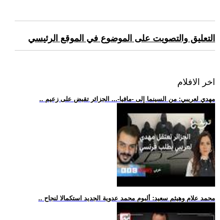
التعليق والتصويت على الموضوع في الموقع الرئيسي
اخر الافلام
.. مهدي لعريبي: من السينما إلى -مافيا-... الجزائر تقبض على زعيم
.. محمد علام وهيثم سعيد: ألبوم محمد عدوية الجديد استكمالا لنجاح