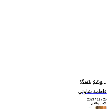
وَشَمٌ مُتَعَدِّدٌ...
فاطمة شاوتي
2023 / 11 / 25
الادب والفن