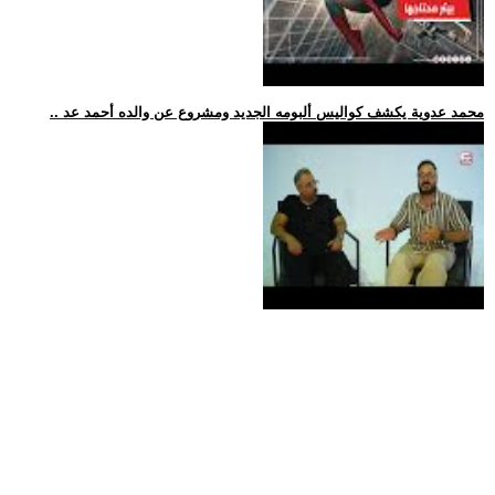
.. محمد عدوية يكشف كواليس ألبومه الجديد ومشروع عن والده أحمد عد