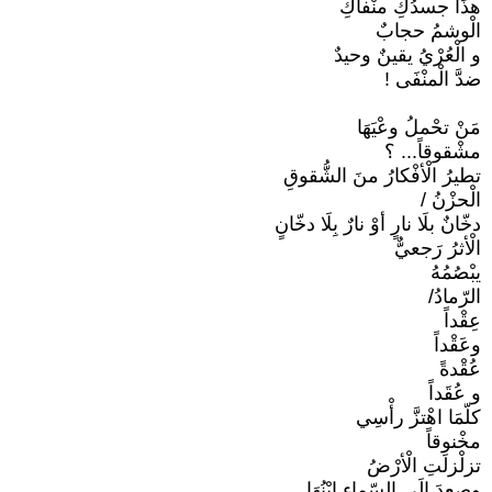
هذَا جسدُكِ منْفاكِ
الْوشمُ حجابٌ
و الْعُرْيُ يقينٌ وحيدٌ
ضدَّ الْمنْفَى !
مَنْ تحْملُ وعْيَهَا
مشْقوقاً... ؟
تطيرُ الْأفْكارُ منَ الشُّقوقِ
الْحزْنُ /
دخّانٌ بلَا نارٍ أوْ نارٌ بِلَا دخّانٍ
الْأثرُ رَجعيٌّ
يبْصُمُهُ
الرّمادُ/
عِقْداً
وعَقْداً
عُقْدةً
و عُقَداً
كلّمَا اهْتزَّ رأْسِي
مخْنوقاً
تزلْزلَتِ الْأرْضُ
وصعدَ إلَى السّماءِ إبْنُهَا