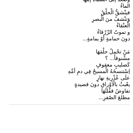
الماءُ
فينْشقُّ الْحلْقُ
وَتنْشفُ منَ الْبصرِ
الْعنْقاءُ
و تموتُ الزّرْقاءُ
دونَ حمامةٍ أوْ يمامةٍ...
مَنْ تحْملُ حلُمَهَا
مشْنوقاً... ؟
كَصليبٍ معقوفٍ
اِسْتنسخَهُ الْمسيحُ فِي دمِ أمِّهِ
علَى عُذْريةِ نهارٍ
يعْبثُ بالْأوْراقِ دونَ قصيدةٍ
تفاوضُ قفْلتُهَا
مطلعَ الصّفرِ...