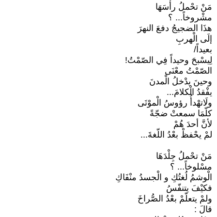
مَنْ تحْملُ رأْسَهَا
مشْروخاً... ؟
هذَا الضجيجُ دفعَ النهرَ
إلَى الْهربِ
بعيداً/
لِيسْبحَ وحيداً فِي الصّمْتُ!
الصّمْتُ معْنَى
وحينَ يدْخلُ الْمدنَ
يفْقدُ الْكلامَ...
ولَاتهْدأُ رؤوسُ الْموْتَى
كلّمَا سمعتْ ضجّةً
لأنَّ أحدَ هُمْ
لمْ يحْفظْ بعْدُ اللّغةَ...
مَنْ تحْملُ جِلْدَهَا
مسْلوخاً... ؟
الْوشمُ لُغتُكِ و الْجسدُ منْفَاكِ
فكيْفَ يتنفّسُ
ولمْ يتعلّمْ بعْدُ الصُّراخَ
قالَ :