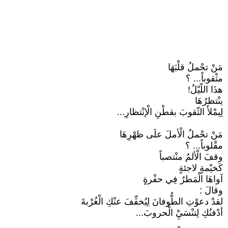
مَنْ تحْملُ قلْبَهَا
مثْقوباً... ؟
هذَا اللّيْلُ!
ينْتظرُهَا
لِيمْلأَ الثّقوبَ بقطْنِ الْإنْتظارِ...
مَنْ تحْملُ الْأملَ علَى ظهْرِهَا
مقْلوباً... ؟
وقفَ الْألمُ منْتصباً
كَخيْمةٍ لاجئةٍ
آواهَا الْمَطرُ فِي حفْرةٍ
وقالَ :
لقدْ دعوْتِ الطُّوفانَ لِيُخفِّفَ عنْكِ الْغُرْبةَ
أدْفنُكِ لِتنْسَيِْ الْحروبَ...