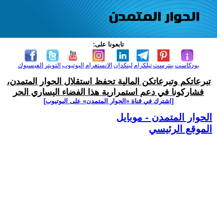
تابعونا على:
بودكاست
بنترست
تيلكرام
لينكدإن
الانستغرام
اليوتيوب
التويتر
الفيسبوك
تبرعاتكم وتبرعاتكن المالية تحفظ استقلال الحوار المتمدن،
فشاركونا في دعم استمرارية هذا الفضاء اليساري الحر
[اشترك في قناة ‫«الحوار المتمدن» على اليوتيوب]
الحوار المتمدن - موبايل
الموقع الرئيسي