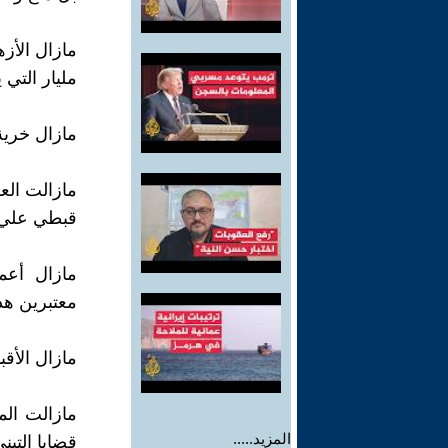
مليار التي 
مازال خرية
مازالت العد
قبطي علي س
مازال أعم
معتبرين هذه
مازال الأق
مازالت الما
المزيد.....
قضايا التبن