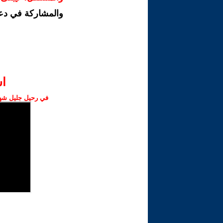
والمشاركة في دع
ا‫
في رحيل جليل شهبا