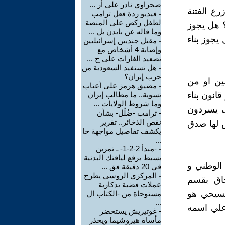
صحراوي نادر على أر ...
ع الفتنة
-
فيديو ردة فعل ترامب
لطفل ركض على المنصة
؟ هل يجوز
وما قاله عن بايدن يل ...
يجوز بناء
-
مقتل جنديين إسرائيليين
وإصابة 4 أشخاص مع
تصعيد الغارات على ج ...
-
هل تستفيد السعودية من
حرب إيران؟
ين او من
-
مضيق هرمز على أعتاب
قانون بناء
تسوية.. ما مطالب إيران
وما شروط الولايات ...
وف يسردون
-
ترامب -ضُلّل- بشأن
نقص الذخائر.. تقرير
س لها صدق
يكشف تفاصيل مواجهة حا
...
-
-مبدأ 2-2-1- ـ تمرين
بسيط يرفع لياقتك البدنية
 الوطني و
في 20 دقيقة فق ...
-
المركزي الروسي يطرح
حاق بقسم
عملات فضية تذكارية
مسيحي هو
مستوحاة من -الكتاب ال
...
علي اسمه
-
غوتيريش يستحضر
مأساة هيروشيما ويحذر