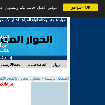
موافق - OK
لتوفير افضل خدمة لكم ولتسهيل عملي
أخبار عامة
-
وكالة أنباء المرأة
-
اخبار الأدب و
الموقع
يسارية
"من أج
حاز ال
إذا لديك
الزوار
اضافة/خدمات
بحث/الارشيف
الصفحة الرئيسية
-
اليسار , التحرر , والقوى الان
تبرعاتكم