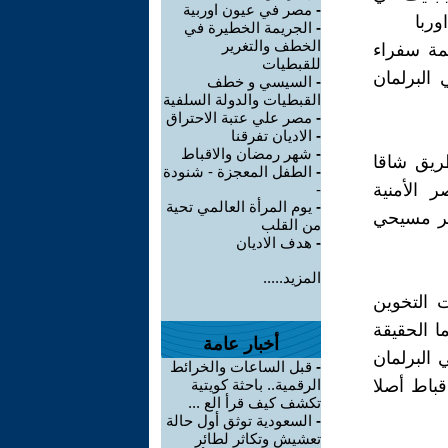
-
مصر في عيون اوربية
وربا
-
الجريمة الخطيرة في
الخطف والتغرير
مة سفراء
للقبطيات
البرلمان
-
السيسي و خطف
القبطيات والدولة السلفية
-
مصر علي عتبة الاحتراق
-
الاديان تفرقنا
-
شهر رمضان والاقباط
ريق شاقا
-
الطفل المعجزة - شنودة
 الأمنية
-
-
يوم المرأة العالمي تحية
آخر مسيحي
من القلب
-
هدف الاديان
المزيد.....
 التخوين
ما الحقيقة
أخبار عامة
 البرلمان
-
قبل الساعات والخرائط
قباط أصلا
الرقمية.. باحثة كويتية
تكشف كيف قرأ الع ...
-
السعودية توثق أول حالة
تعشيش وتكاثر لطائر