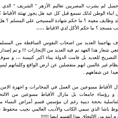
ميل لم يشرب المصريين تعاليم الأزهر " الشريف " الذي زر
ن ابناء الوطن لذلك تسمع قبل كل عيد هل يجوز تهنئة الأقباط 
د وظايف معينة ؟ ما حكم شهادة المسيحي علي المسلم ؟ هل 
ب مسجد ؟ ما حكم الأكل لدي الاقباط ،،،،،
ف يهاجمنا العديد من اصحاب النفوس الساقطة من المسلم
عي شعار هذا العهد تم فيه العديد من الإنجازات !!! و تم إصدار 
التصريح للعديد بل فامت الدولة ببناء اكبر كنيسة ،،، و س
نظام غير عالمين انهم منفصلين عن ارض الواقع وكلماتهم لي
عيدا عن شفاههم .
ال الأقباط ممنوعين من العمل في المخابرات و اجهزة الامن
و رؤساء جامعات بل مازال الأقباط ممنوعين من الالت
لتناسلية بحجة دينية رغم ان مؤسس قسم أمراض النساء 
ظ باشا الذي سمي الكاتب والأديب العالمي نجيب محفوظ 
 ابنه من الالتحاق بهذا القسم ايضا !!!!!!