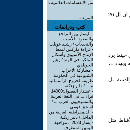
من الانقسامات العالمية د
...
مازال الأزهر لا يقبل الأقباط في الكليات المدنية هندية طب تجارة ،،، رغم ان ال 26
المزيد.....
كتب ودراسات
-
اليسار بين التراجع
والصعود.. الأسباب
والتحديات / رشيد غويلب
-
قراءة ماركس لنمط
الإنتاج الآسيوي وأشكال
 حينما يرد
الملكية في الهند / زهير
يهدد ،،،
الخويلدي
-
مشاركة الأحزاب
الشيوعية في الحكومة:
دينية بل
طريقة لخروج الرأسمالية
م ... / دلير زنكنة
-
عشتار الفصول:14000
قراءات في اللغة العربية
والمسيحيون العرب ... /
اسحق قومي
-
الديمقراطية الغربية من
الداخل / دلير زنكنة
أقباط مثل
-
يسار 2023 .. مواجهة
اليمين المتطرف