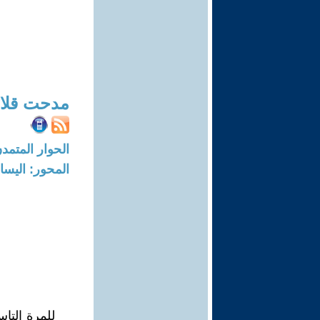
مدحت قلاد
الحوار المتمدن-العدد: 7810 - 23
المحور: اليسار
للمرة التا