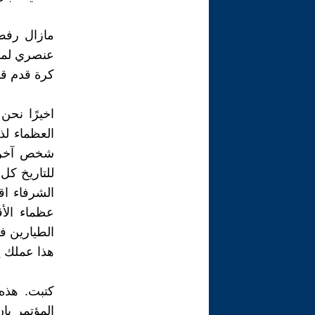
مازال رفض 
عنصري لمنع 
كرة قدم ق
اخيرًا نحن
العظماء لذ
شخص آخر م
للتاريخ كل
الشرفاء اق
عظماء الأ
الطيارين ف
هذا عملك ي
كتبت. هذه 
المؤتمر با