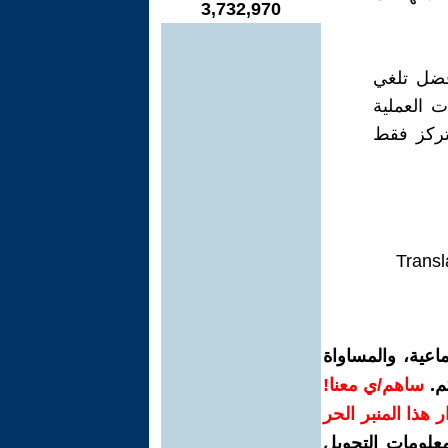
3,732,970
فضل تلغي
ت العملية
تركز فقط
Transl
اعية، والمساواة
م.
ساهم/ي معنا!
رار هذا المنبر الحر
معلومات التحويل