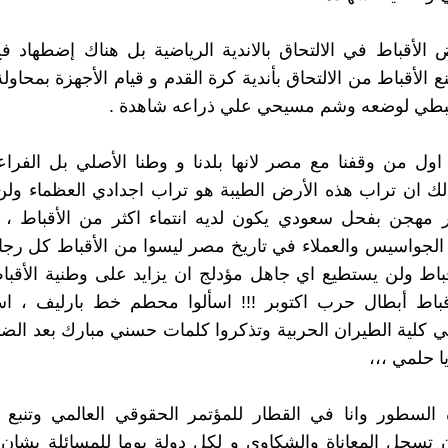
الأقباط في الالتحاق بالاندية الرياضية بل هناك إضطهاد 
الأقباط من الالتحاق بأندية كرة القدم و قيام الأجهزة بمحاول
بطي لوضعه وشم مسيحي علي ذراعه شاهدة .
 اول من وقفنا مع مصر لانها بلدنا و وطنا الأصلي بل الفراعن
لك ان تراب هذه الأرض الطيبة هو تراب اجدادي العظماء ول
هجن بفحل سعودي يكون لديه انتماء اكثر من الأقباط ، 
 الجواسيس والعملاء في تاريخ مصر ليسوا من الأقباط كل رجا
باط ولن يستطيع اي جاهل مؤدلج ان يزايد على وطنية الأقباط
قباط أبطال حرب اكتوبر !!! اسألوا محطم خط بارليف ، اس
ي كلية الطيران الحربية وتذكروا كلمات حسني مبارك بعد الضر
ا حلمي ،،،
السطور وانا في القطار للمؤتمر الحقوقي العالمي وتنبع أ
ن تسجل المعاناة والشكاوي و لكل دولة يوما للمسائلة بشان ا