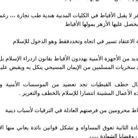
يحصل عليها الأزهر يمولها الأقباط
 الاعتقاد تسير في اتجاه وتخددفقط وهو الدخول للإسلام
يد من الأجهزة الأمنية يهددون الأقباط بقانون ازدراء الإسلام بل
خريات المسلمين من الإيمان المسيحي ينكل به ويقبض عليه و
ال خطف القبطيات تجد تعضيد من الموسسات الأمنية وال
 الأعمال المشينة انتصارا للإسلام بالخطف والتغرير .
باط محرومين من فرصتهم العادلة في الترقيات لأسباب دينية
دة الثانية تعوق المساواه و تشكل قوانين بائدة يعاني منها ال
ي وقضايا الشهادة ،،،،،