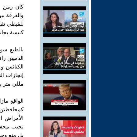
كان زمن ج
والفرقة بي
للقبطي تقل
كنيسة بجان
بالطبع سو
الذميين راف
الكنائس و 
إنجازات ال
مللي متر ب
الواقع ماز
كمحافظين 
الأمراض ا
نجيب محفو
بل منع وحرم