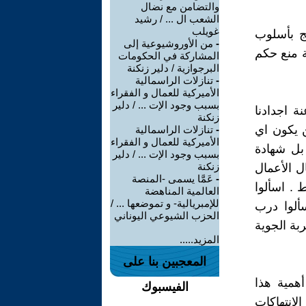
والتضامن مع نضال
الشعب ال ... / رشيد
غويلب
فج بأسلوب
-
من الأوروشيوعية إلى
ة منع حكم
المشاركة في الحكومات
البرجوازية / دلير زنكنة
-
تنازلات الراسمالية
الأميركية للعمال و الفقراء
بسبب وجود الإت ... / دلير
ة اجدادنا
زنكنة
ن يكون اي
-
تنازلات الراسمالية
الأميركية للعمال و الفقراء
بل شهادة
بسبب وجود الإت ... / دلير
زنكنة
ل الأعمال
-
عَمَّا يسمى -المنصة
 . اسألوا
العالمية المناهضة
للإمبريالية- و تموضعها ... /
ألوا درب
الحزب الشيوعي اليوناني
بة الجوية
المزيد.....
المعجبين بنا على
همية هذا
الفيسبوك
لانتهاكات