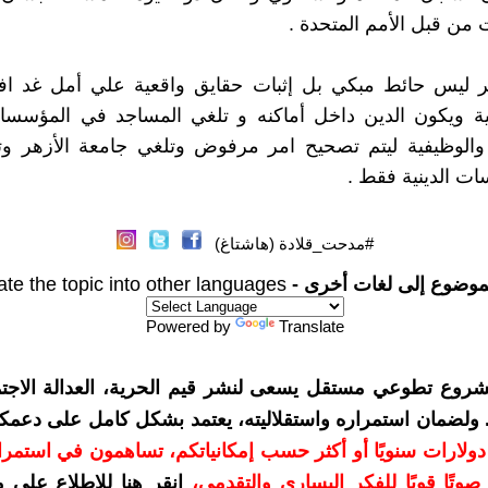
 من قبل الأمم المتحدة .
مر ليس حائط مبكي بل إثبات حقايق واقعية علي أمل غد ا
انية ويكون الدين داخل أماكنه و تلغي المساجد في المؤسسا
 والوظيفية ليتم تصحيح امر مرفوض وتلغي جامعة الأزهر و
ات الدينية فقط .
#مدحت_قلادة (هاشتاغ)
موضوع إلى لغات أخرى -
ate the topic into other languages
Powered by
Translate
شروع تطوعي مستقل يسعى لنشر قيم الحرية، العدالة الاجتم
. ولضمان استمراره واستقلاليته، يعتمد بشكل كامل على دعمك
دعمكم بمبلغ 10 دولارات سنويًا أو أكثر حسب إمكانياتكم، تساهمون في استم
وتًا قويًا للفكر اليساري والتقدمي
،
انقر هنا للاطلاع على 