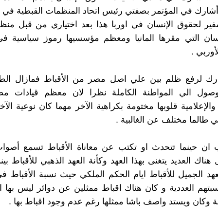
شارك في المؤتمر بصفتي رئيس اتحاد المنظمات القبطية في ا
فير لحقوق الإنسان في اوربا هذا بعد اختياري من قبل منظ
سان التي مقرها المانيا ومعظم مؤسسيها رموز سياسية في 
أوربي .
ارك لرفع ظلم بين علي اصل مصر من الأقباط فمازال الط
صول الي المواطنة الكاملة نظرا لان معظم قيادات مصر
والإعلامية قلوبها مختومة بكراهية الآخر مهما كان نوعية ال
ي طالما مختلف عن الغالبية .
 ان حينما تتحدث او تكتب عن معاناة الأقباط تسمع أصوات
 هناك العديد يتغنى بهذا العهد وكأنة العهد الذهبي للأقباط بين
عهد الجميل للأقباط ايام الحكم الملكي حيث نسبة الأقباط في
بتهم العددية و كان هناك اقباط ممثلين عن دوائر ليس بها ا
ة وكان ويستد واصف باشا ممثلها رغم عدم وجود اقباط بها .