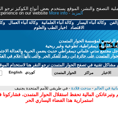
ة التصفح والنشر، الموقع يستخدم بعض أنواع الكوكيز نرجو النق
More info - المزيد
experience on our website
الفن
-
وكالة أنباء اليسار
-
وكالة أنباء العلمانية
-
وكالة أنباء العمال
-
وكا
الاقتصاد
-
اخبار الطب والعلوم
 الرئيسي لمؤسسة الحوار المتمدن
، علمانية، ديمقراطية، تطوعية وغير ربحية
ل مجتمع مدني علماني ديمقراطي حديث يضمن الحرية والعدالة الاجتم
حوار المتمدن على جائزة ابن رشد للفكر الحر والتى نالها أعلام في الفك
م مشاكل تقنية في تصفح الحوار المتمدن نرجو النقر هنا لاستخدام الموقع
كوردي
English
الاخبار
مراكز
الحوار المتمدن
سانية في العالم
-
مدحت قلادة
- في طريقي للأمم المتحدة بجنيف
 وتبرعاتكن المالية تحفظ استقلال الحوار المتمدن، فشاركونا 
استمرارية هذا الفضاء اليساري الحر