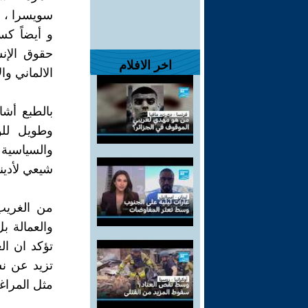
سويسرا ، أ
و أيضاً كس
حقوق الإن
اخر الافلام
الالماني وال
بالطبع أش
وطويل للو
والسياسية 
شيعي لأدين
من الغريب
والعمالة بل
تؤكد ان ال
تزيد عن نس
مثل المراغ