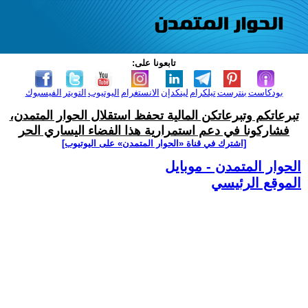
تابعونا على:
بودكاست
بنترست
تيلكرام
لينكدإن
الانستغرام
اليوتيوب
التويتر
الفيسبوك
تبرعاتكم وتبرعاتكن المالية تحفظ استقلال الحوار المتمدن،
فشاركونا في دعم استمرارية هذا الفضاء اليساري الحر
[اشترك في قناة ‫«الحوار المتمدن» على اليوتيوب]
الحوار المتمدن - موبايل
الموقع الرئيسي