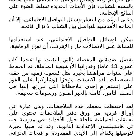
بالنسبة للشباب، فإن الأبحاث الجديدة تسلط الضوء على
النتائج الإيجابية.
وعلى الرغم من انتشار وسائل التواصل الاجتماعي، إلا أن
الحاجة الأساسية للتواصل بين الشباب لا تزال قائمة.
يمكن لوسائل التواصل الاجتماعي، عند استخدامها
للحفاظ على الاتصالات خارج الإنترنت، أن تعزز الرفاهية.
بفضل صديقتي المفضلة (التي التقيت بها عندما كان
عمري 13 عاما) وقدراتها الأرشيفية المذهلة، تم الحفاظ
على سنوات مراهقتنا بخبرة مثل كبسولة زمنية من حقبة
التسعينيات. لقد اكتشفت مؤخرًا (وشاركتها على الفور
على إنستغرام إحدى ملاحظاتنا التي مررتها إليها في
الصف الثامن، كاملة بالحبر الملون ورسومات سخيفة.
لقد احتفظت بمعظم هذه الملاحظات، وهي عبارة عن
أوراق فردية من ورق دفتر الملاحظات تحتوي على
تعليقات اجتماعية عاجلة حول الأحداث في مدرسة جيه
تي هاتشينسون الإعدادية الثانوية، وقد تم طيها بخبرة
لتوصيلها بكفاءة إلى الأيدي الممدودة أو فتحات الخزانة.