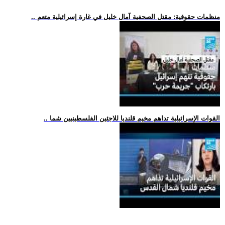
.. منظمات حقوقية: مقتل الصحفية آمال خليل في غارة إسرائيلية متعم
.. القوات الإسرائيلية تداهم مخيم قلنديا للاجئين الفلسطينيين شما