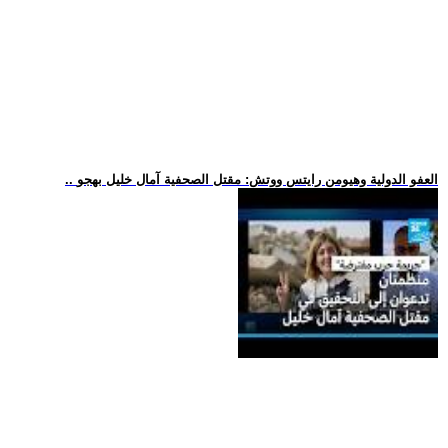
.. العفو الدولية وهيومن رايتس ووتش: مقتل الصحفية آمال خليل بهجو