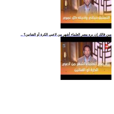
.. مين قالك إن بره مصر العلماء أشهر من لاعبي الكرة أو الفنانين؟