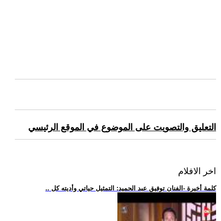
التعليق والتصويت على الموضوع في الموقع الرئيسي
اخر الافلام
.. كلمة أخيرة -الفنان توفيق عبد الحميد: التمثيل حياتي وأديته كل