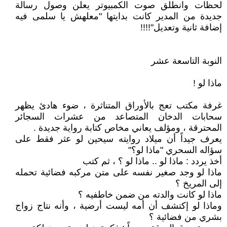
لحظات وانطلق صوت الكمبيوتر يعلن وصول رسالة
جديدة من المدير كانت بدايتها "معلهش يا سلمى فيه
إضافة ثانية وتعديل"!!!!
النوبة التاسعة عشر
ماذا لو !
غرفة مكتب تعج بالأوراق المتناثرة ، ضوء هادئ يظهر
سحابات الدخان المتصاعد من عشرات السجائر
المحترقة ، ومؤلف يعاني مخاص كتابة رواية جديدة .
يعرف جيداً أن ميلاد روايته سيحين لو عثر فقط على
سؤاله السحري "ماذا لو؟"
أخذ يردد : ماذا لو .. ماذا لو ؟ ، ثم كتب
ماذا لو وجد صغير نفسه على متن مركبه فضائية تحمله
إلى المريخ ؟
ماذا لو كانت والدته من ضمن خاطفيه ؟
وماذا لو إكتشف أن أمه ليست أرضية ، وأنه نتاج زواج
بشري من فضائية ؟