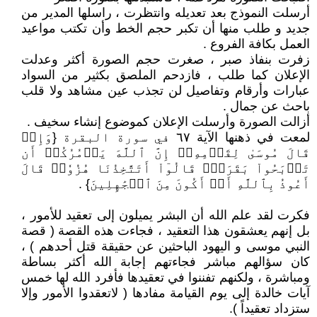
أرسلت النموذج بعد تعديله وانتظرت ، راسلها المدير من
جديد و طلب منها أن تكبر حجم الخط وأن تكتب مواعيد
العمل بكافة الفروع .
زفرت بنفاذ صبر ، صغرت حجم الصورة أكثر وعدلت
الإعلان كما طلب ، فازدحم الملصق بكثير من السواد
عبارات وأرقام وتفاصيل لن تجذب عين مشاهد ولا قلب
باحث عن جمال .
أزالت الصورة وأرسلت الإعلان كموضوع إنشاء سخيف .
لمعت في ذهنها الآية ٦٧ في سورة البقرة {وَإِذۡ
قَالَ مُوسَىٰ لِقَوۡمِهِۦٓ إِنَّ ٱللَّهَ يَأۡمُرُكُمۡ أَن
تَذۡبَحُواْ بَقَرَةٗۖ قَالُوٓاْ أَتَتَّخِذُنَا هُزُوٗاۖ قَالَ
أَعُوذُ بِٱللَّهِ أَنۡ أَكُونَ مِنَ ٱلۡجَٰهِلِينَ} .
فكرت لقد علم الله أن البشر يميلون إلى تعقيد للأمور ،
بل إنهم يعشقون هذا التعقيد ، فجاءت هذه القصة ( قصة
النبي موسى و اليهود الباحثين عن حقيقة قتل أحدهم ) ،
كان سؤالهم مباشر فجاءتهم إجابة الله أكثر بساطة
ومباشرة ، ولكنهم تفننوا في تعقيدها فأفرد الله لها خمس
آيات خالدة إلى يوم القيامة مفادها ( لاتعقدوا الأمور وإلا
ستزداد تعقيداً ).