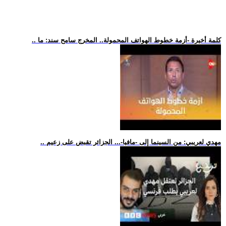
.. كلمة أخيرة -أزمة خطوط الهواتف المحمولة.. المخرج سامح سند: ما
.. مهدي لعريبي: من السينما إلى -مافيا-... الجزائر تقبض على زعيم