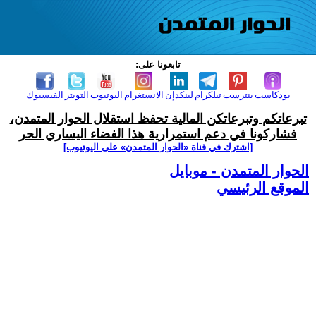
تابعونا على:
بودكاست
بنترست
تيلكرام
لينكدإن
الانستغرام
اليوتيوب
التويتر
الفيسبوك
تبرعاتكم وتبرعاتكن المالية تحفظ استقلال الحوار المتمدن،
فشاركونا في دعم استمرارية هذا الفضاء اليساري الحر
[اشترك في قناة ‫«الحوار المتمدن» على اليوتيوب]
الحوار المتمدن - موبايل
الموقع الرئيسي