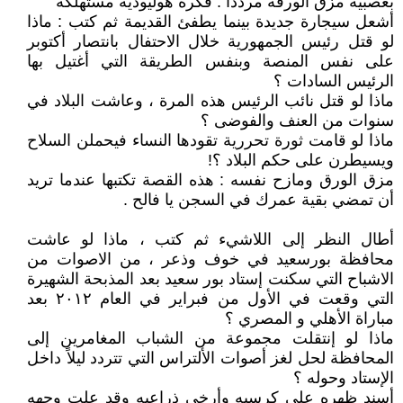
بعصبية مزق الورقة مردداً : فكرة هوليودية مستهلكة
أشعل سيجارة جديدة بينما يطفئ القديمة ثم كتب : ماذا
لو قتل رئيس الجمهورية خلال الاحتفال بانتصار أكتوبر
على نفس المنصة وبنفس الطريقة التي أغتيل بها
الرئيس السادات ؟
ماذا لو قتل نائب الرئيس هذه المرة ، وعاشت البلاد في
سنوات من العنف والفوضى ؟
ماذا لو قامت ثورة تحررية تقودها النساء فيحملن السلاح
ويسيطرن على حكم البلاد ؟!
مزق الورق ومازح نفسه : هذه القصة تكتبها عندما تريد
أن تمضي بقية عمرك في السجن يا فالح .
أطال النظر إلى اللاشيء ثم كتب ، ماذا لو عاشت
محافظة بورسعيد في خوف وذعر ، من الاصوات من
الاشباح التي سكنت إستاد بور سعيد بعد المذبحة الشهيرة
التي وقعت في الأول من فبراير في العام ٢٠١٢ بعد
مباراة الأهلي و المصري ؟
ماذا لو إنتقلت مجموعة من الشباب المغامرين إلى
المحافظة لحل لغز أصوات الألتراس التي تتردد ليلاً داخل
الإستاد وحوله ؟
أسند ظهره على كرسيه وأرخى ذراعيه وقد علت وجهه