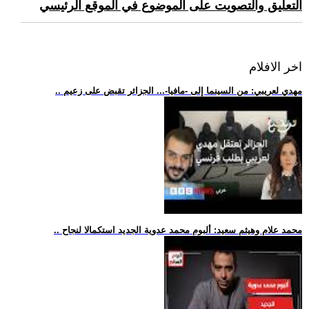
التعليق والتصويت على الموضوع في الموقع الرئيسي
اخر الافلام
.. مهدي لعريبي: من السينما إلى -مافيا-... الجزائر تقبض على زعيم
.. محمد علام وهيثم سعيد: ألبوم محمد عدوية الجديد استكمالا لنجاح