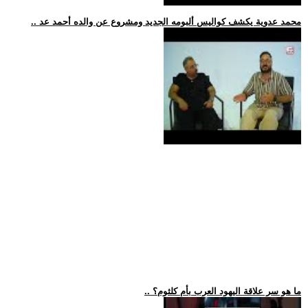
.. محمد عدوية يكشف كواليس ألبومه الجديد ومشروع عن والده أحمد عد
.. ما هو سر علاقة اليهود العرب بأم كلثوم؟