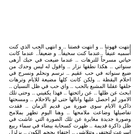
إنتهت قهوتنا .. و انتهت قصتنا .. و انتهى الحب الذي كنت
أسميه عنيفاً ..عندما كنت سخيفاً.. و ضعيفاً.. عندما كانت
حياتي مسرحاً للترهات .. عندما ضيعت في حبك أزهى
سنواتي .. هكذا نطقها نزار .. واقول له ليس وحدك من
ضيع سنواته في حب عقيم .. نرسم ونحلم ونسرح في
احلام اليقظة .. ولكن كانت كلها مضيعة للايام وترهات
خلقها عقلنا المشبع بالحب .. واي حب في ظل النسيان ..
ابحث عن ظلها .. عن رائحتها .. فهذا يكفيني .. وحتى تلك
الامور لم احصل عليها وانالها حتى لو بالاحلام .. ومسحتها
ذاكرة الايام سوى صورة من قديم الزمان .. فقدت
تفاصيلها وضاعت ملامحها .. وهنا اليوم تظهر بملامح
وصورة جديدة مغايرة عن تلك الصورة التي عاشت في
ظل ذاكرة قديمة .. ظهرت كسحابة بيضاء في سماء ربيع
اسرعت لتختفي وتتلاشى .. اختفاء بحجم الكون .. يزلزل