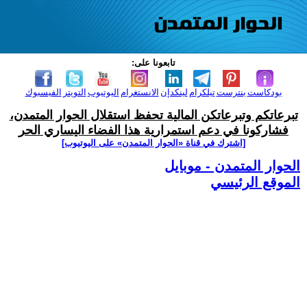
تابعونا على:
بودكاست
بنترست
تيلكرام
لينكدإن
الانستغرام
اليوتيوب
التويتر
الفيسبوك
تبرعاتكم وتبرعاتكن المالية تحفظ استقلال الحوار المتمدن،
فشاركونا في دعم استمرارية هذا الفضاء اليساري الحر
[اشترك في قناة ‫«الحوار المتمدن» على اليوتيوب]
الحوار المتمدن - موبايل
الموقع الرئيسي