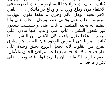
كيانك .. يلف بك جراء هذا السيناريو من تلك الطريقة في
الاختفاء دون وداع ودي .. او وداع دراماتيكي .. ان يلقي
الاخر تحية الوداع بألم وحزن .. هكذا تكون النهايات
الجميلة .. غاب عني وقلبي عنده ورحل .. غاب عني وأنا
المتيم به وحبه المنتظر .. غاب عني وأحسست بشعور
غير شعور البشر .. غاب عني والدنيا كلها تنادي أغلى
البشر .. هكذا نقول ياحب كان الاغلى بين البشر .. إذا
كانت المرايا هي لصوص الوجوه فإن الغياب هو سارق
الفرح من القلوب لأنه يجعل الروح تحلق وحيدة على
أطراف حلم لا ملامح له بعيداً عن مرافئ الحنان والأمان.
اليوم لا ازيد بالكلمات . ان ما اريد قوله قلته ويعاب علي
تكرار ما قيل ..