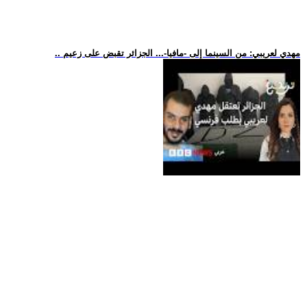
.. مهدي لعريبي: من السينما إلى -مافيا-... الجزائر تقبض على زعيم