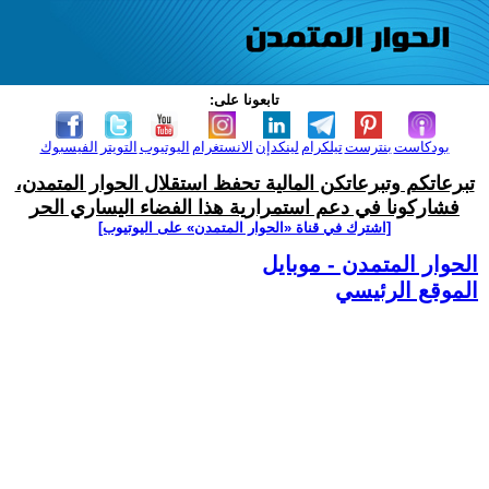
تابعونا على:
بودكاست
بنترست
تيلكرام
لينكدإن
الانستغرام
اليوتيوب
التويتر
الفيسبوك
تبرعاتكم وتبرعاتكن المالية تحفظ استقلال الحوار المتمدن،
فشاركونا في دعم استمرارية هذا الفضاء اليساري الحر
[اشترك في قناة ‫«الحوار المتمدن» على اليوتيوب]
الحوار المتمدن - موبايل
الموقع الرئيسي