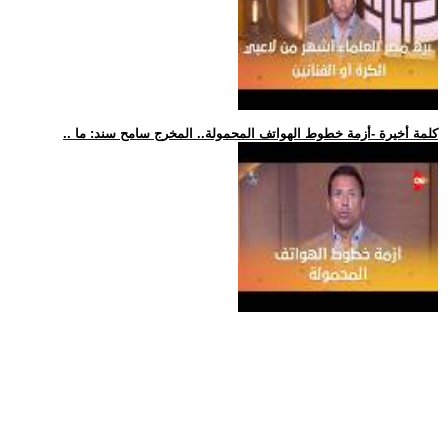
.. كلمة أخيرة -أزمة خطوط الهواتف المحمولة.. المخرج سامح سند: ما