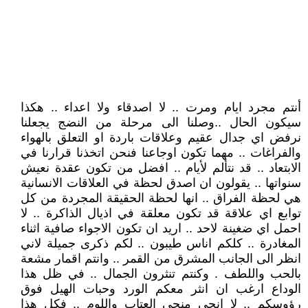
أنتم مجرد ايام ومرت .. لا اصدقاء ولا اعداء .. هكذا
سيكون الحال ..وصلنا الى مرحلة من النضج يجعلنا
نرفض اي جدال عقيم وعلاقات باردة او التعلق بالهواء
والفراغات .. مهما تكون اوجاعنا فنحن اتخذنا قرارنا في
الابتعاد .. قد نتألم لأيام .. افضل من تكون عقدة نعيش
سنواتها .. يقولون ان اصدق لحظة في العلاقات الانسانية
هي لحظة الفراق .. انها لحظة الحقيقة المجردة من كل
توابع اي علاقة قد تكون معلقة في اذيال الذاكرة .. لا
احمل اي ضغينة لاحد .. اريد ان تكون الاجواء صافية اثناء
المغادرة .. كلكم اناس طيبون .. لكم ذكرى جميلة لاني
انظر الى الجانب المشرق من القمر .. وانتم اقمار مشعة
بالحب واللطف . وكنتم تنثرون الجمال .. في ظل هذا
الوداع ارغب ان انثر معكم الورد وحبات الهيل فوق
رؤوسكم .. لا انحى منحى العتاب واللوم .. فكل هذا