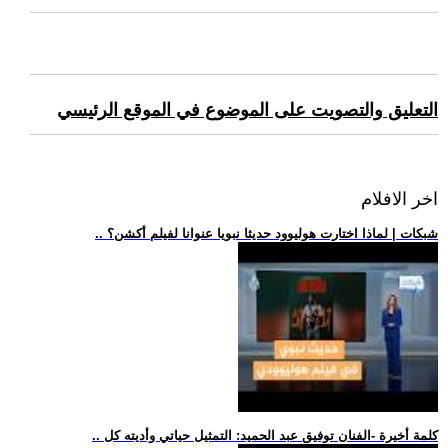
التعليق والتصويت على الموضوع في الموقع الرئيسي
اخر الافلام
.. شبكات | لماذا اختارت هوليوود حديثا نبويا عنوانا لفيلم أكشن؟
.. كلمة أخيرة -الفنان توفيق عبد الحميد: التمثيل حياتي وأديته كل