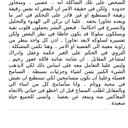
الشخص على تلك الشاكلة انه .. عصبي .. ومتجاوز
حدوده . ولكن في حقيقة الامر ان البعض له نفس رقيقة
رهيفة لايستطيع او غير قادر على التحكم في امر ما
ويعده تجاوزا بحقه . علينا ان نركن الى الهدوء والتحليل
ولانتسرع في احكامنا . فبعض البشر يحملون قلوب نقية
ويسلكون سلوكا قد يكون خاطئا في نظر البعض ولكن
تفسيره لسلوكه لايعد تجاوزا .. اذن كل واحد ينظر من
زاوية معينة الى القضية او الامر .. وهنا تكمن المشكلة .
التروي في الحكم على الغير حكمة وعقل وادراك
لمشاعر المقابل . ان شابته شائبة فالله غفور رحيم .
وليس علينا التعامل معه على اساس ذلك لكي لايذهب
الشيء الكبير بثمن اشياء وجزئيات بسيطة . التسامح
فضيلة وعلينا ان نكون متسامحين لكي نستطيع ان نعيش
في محبة ووئام .. وانا سأسامح كل من اساء الي
وبالمقابل اطلب السماح قبل ان اخطو في حياتي بالاتجاه
المعاكس منه ونبتعد عن بعضنا . واتمنى للجميع حياة
سعيدة .