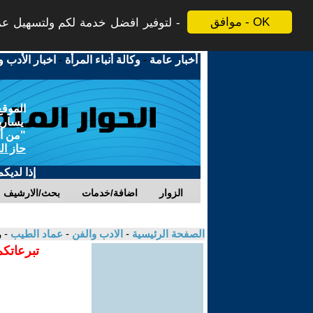
موافق - OK
لتوفير افضل خدمة لكم ولتسهيل عملي
أخبار عامة
-
وكالة أنباء المرأة
-
اخبار الأدب و
الموقع
يسارية
"من أج
حاز ال
إذا لديك
الزوار
اضافة/خدمات
بحث/الارشيف
الصفحة الرئيسية
-
الادب والفن
-
عماد الطيب
- 
تبرعاتكم