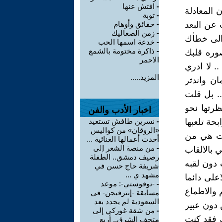
-
افتش عنها
المعادلة
-
توبة
عن البعد
-
حقائق وأوهام
-
زمن الصعاليك
 الى خطأك
-
خدعة اسمها الحب
-
ذاكرة مختومة بالشمع
صوره قلبك
الاحمر
. لا ادري
المزيد.....
ن واندثر
.. بل قلت
ظرتها نحو
اخبار الأدب والفن
حة تلعبها
-
نسرين طافش تستعيد
«الروقان» من كواليس
انت هي من
أحدث أعمالها الغنائية ...
-
من منصة الشعر إلى
 بالالقاب
رصيف دمشق.. الطفلة
 دون لقبه
شريفة حاج حسن في
مشهد ي ...
على دائما
-
-نوفوستي-: موعد
 والاطماع
مسابقة -إنترفيجن- في
السعودية لم يحدد بعد
دون عبير
-
من شقة غوركي إلى
مك فقد كنت
متحف الشرق.. أربع