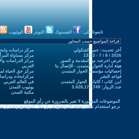
تابعونا على:
الفيسبوك
التويتر
اليوتيوب
أخر تحديث: حميد كشكولي
مركز دراسات وابحا
2026 / 8 / 7 - 13:03
مركز مساواة المرأ
عرض اخرعدد مع المقدمة و الصور
مركز الدراسات والاب
هيئة ادارة الحوار المتمدن - للإتصال بنا
العربي
إحصائيات مؤسسة الحوار المتمدن
مركز حق الحياة لمن
قواعد النشر
مركزابحاث ودراسات 
ابرز كتاب / كاتبات الحوار المتمدن
في العالم العربي
عدد الزوار: 3,428,177,749
يوتيوب التمدن
مكتبة التمدن
الموضوعات المنشورة لا تعبر بالضرورة عن رأي الموقع
نرجو استخدام نظام إضافة المواضيع في إرسال المواضيع وعدم إرساله