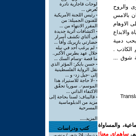
لوحات قاجارية نادرة
ى والروح
تُعرض ...
ان بالامس
-
رئيس اللجنة الأمريكية
للفنون الجميلة: من
ى الاوهام
المقرر الانتهاء من ...
-
اكتشافات أثرية جديدة
ة والابداع
في ألتاي تكشف أسرار
بحب دمية
حضارتي بازيريك وأفا ...
-
لم يرغب أحد في نيله
 الكاذب .
خلال عهد بطرس الأكبر..
 شوق ...
ما قصة -وسام السك ...
-
حسن بايكر: المؤثر الذي
نقل الرواية الفلسطينية
إلى -جيل زد- و ...
-
-لا حاجة للاستيراد هذا
الموسم-.. سوريا تحقّق
الاكتفاء الذاتي ...
Transl
-
قاليباف: لسنا بحاجة إلى
مزيد من الدبلوماسية
المسرحية
المزيد.....
اعية، والمساواة
كتب ودراسات
م.
ساهم/ي معنا!
-
ديوان 24 شعر / منصور