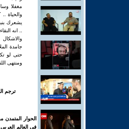
مغفلا وسا
والحياة .. 
يشعرك بنبض
.. انه النق
والاشكال 
جامدة المل
حتى لو تك
ومنتهى اللق
ترجم ال
الحوار المتمدن م
في العالم العربي