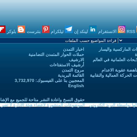
RSS
الانستغرام
لينكد إن
تيلكرام
بنترست
بلوكر
ث الماركسية واليسار
اخبار التمدن
ة
حملات الحوار المتمدن التضامنية
حاث العلمانية في العالم
الارشيف
أرشيف الاستفتاءات
اهضة عقوبة الاعدام
مروج التمدن
الحركة العمالية والنقابية
القائمة البريدية
المعجبين بنا على الفيسبوك: 3,732,970
English
حقوق النسخ واعادة النشر متاحة للجميع مع الإشا
ا بواسطة البريد الكتروني
الموضوعات المنشورة لاعضاء هيئة الادارة لا تعبر