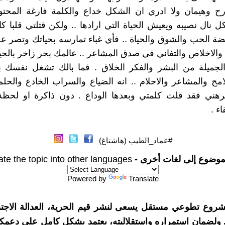
رح وهيمان ولا ادري ان الشكل خداع والكلمة فارغة المحتو
كل نال نصيبه ويعيش الحياة التي ارادها .. ولكن قتلتي قلبا ك
ة الحب والشوق والحياة .. فأي غباء تمارسه بحياتك وتصر عل
اء والاخلاص والتفاني في صدق المشاعر .. عالمك بحر زاخر بالحيا
الجميلة من البشر والفكر الخلاق . فما بالك تشغل نفسك 
امح والمشاعر والاحلام .. انه الضياع والسراب الخادع والحلم
رهني فقد قلت كلمتي وبعدها الوداع . دون ذاكرة او لحظة
اء .
#عماد_الطيب (هاشتاغ)
موضوع إلى لغات أخرى -
ate the topic into other languages
Powered by
Translate
شروع تطوعي مستقل يسعى لنشر قيم الحرية، العدالة الاجتم
. ولضمان استمراره واستقلاليته، يعتمد بشكل كامل على دعمك