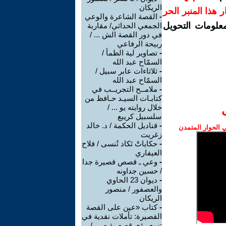
الريكان
رار هذا المنبر الحر
-
القصة الشاعرة والوعي
معلومات التحويل
الجمعي الحداثي/ مقاربة
في دور القصة الش ... /
ربيحة الرفاعي
-
تصاوير لية الظمأ /
السمّاح عبد الله
-
ثلاثاءات عابر سبيل /
السمّاح عبد الله
-
ملامــح التجريــب في
كتابـات السيـد حـافظ من
خلال روايته يو ... /
سلسبيل كريبع
-
قناديل الحكمة / د. خالد
الحوار المتمدن
زغريت
-
حكاياتْ تَكاد تُنسى / فلاح
العيفاري
-
وعي ـ قصص قصيرة جدا
/ حسين جداونه
-
ديوان 23 الحاوي
والعصفور / منصور
الريكان
-
كتاب «عين على القصة
القصيرة: تأملات نقدية في
تسع رؤى قصصية م ... /