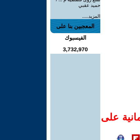
حميد عقبي
المزيد.....
المعجبين بنا على
الفيسبوك
3,732,970
انية على