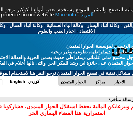
ة التصفح والنشر، الموقع يستخدم بعض أنواع الكوكيز نرجو النق
More info - المزيد
experience on our website
الفن
-
وكالة أنباء اليسار
-
وكالة أنباء العلمانية
-
وكالة أنباء العمال
-
وكا
الاقتصاد
-
اخبار الطب والعلوم
 الرئيسي لمؤسسة الحوار المتمدن
، علمانية، ديمقراطية، تطوعية وغير ربحية
ل مجتمع مدني علماني ديمقراطي حديث يضمن الحرية والعدالة الاجتم
حوار المتمدن على جائزة ابن رشد للفكر الحر والتى نالها أعلام في الفك
م مشاكل تقنية في تصفح الحوار المتمدن نرجو النقر هنا لاستخدام الموقع
كوردي
English
الاخبار
مراكز
الحوار المتمدن
رسالة متأخرة
 وتبرعاتكن المالية تحفظ استقلال الحوار المتمدن، فشاركونا 
استمرارية هذا الفضاء اليساري الحر