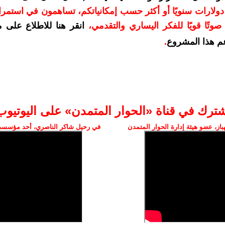
دعمكم بمبلغ 10 دولارات سنويًا أو أكثر حسب إمكانياتكم، تساهمون في استم
وتًا قويًا للفكر اليساري والتقدمي
،
انقر هنا للاطلاع على 
م هذا المشروع
.
شترك في قناة «الحوار المتمدن» على اليوتيوب
ز، عضو هيئة إدارة الحوار المتمدن
في رحيل شاكر الناصري، أحد مؤسسي 