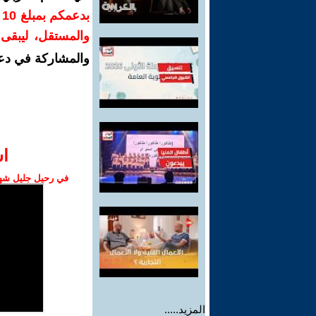
ب
والمستقل، ليبقى ص
والمشاركة في دع
ا‫
في رحيل جليل شهبا
المزيد.....