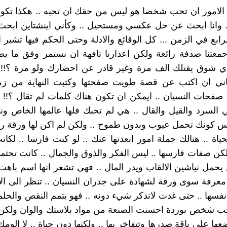
لامور ان تحب شخصا هو ليس من حقك ان تحبه .. هكذا تكون 
 وانا ابحث عن حل عكسي ومستحيل .. وكأني اينشتاين ابحث 
لرابع في الزمن ... كل الوقائع والادلة وحتى الحكم فيها تشير
 جمعتنا صدفة رائعة ولكن اعذارنا تافهة ان نستمر وفق ما ي
ي شوق يقتلك الف مرة وغير قادر عن احضارك ولو مرة ؟!! .
اني ان اكتب عن قصة طويت صفحتها وكتبت النهاية من زما
 صفحات النسيان .. ايمكن ان تكون هناك كلمات لم تقال ؟!! 
السرد والقيل والقال .. هي لم تحبك فلها عالمها الخاص ون
ليس كونك تحمل عيوب وبدون طموح .. ولكن لم اكن لها ورقة راب
حياة .. هنالك جملة امور ابعدتها عنك .. لو كنت فارسا .. لك
لكن صفات فارسها .. ليس الفكر والذوق والجمال .. كانت تحتمي
حمل نياشين الالقاب ويدر المال .. فهي تشعر انها اسم باهت
معرفة سوى ورقة لشهادة على جدران النسيان .. تنظر الى الا
نفسها .. حتى غدت لاتذكر شيء دونه .. فهو يتمم النقص والحلم
جب شخص بوردة احسنت الصنعة من مواد بلاستك والوان ولكن 
ضعها على ياقة صدرها وتتفاخر بها .. ولكنها دون حياة .. لا الو