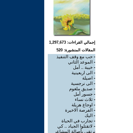
إجمالي القراءات: 1,297,673
المقالات المنشورة: 520
-
حب مع وقف التنفيذ
-
الموعد الثاني
-
خيبة .. أمل
-
الى اربعينية
-
اصيلة
-
الى نرجسية
-
صديق ملغوم
-
جسور أمل
-
ثلاث نساء
-
اوجاع هزيلة
-
الفرصة الاخيرة
-
اليك
-
تجارب في الحياة
-
لاتقتلوا الجياد .. كي
نرتقي بأصالة المشاعر