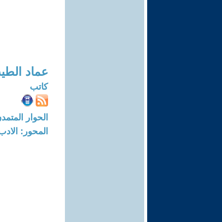
عماد الطي
كاتب
الحوار المتمدن-العدد: 7788 - 23
المحور: الادب