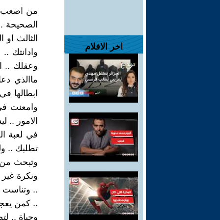
من اصعب ا
الصحيحة ..
الثالث او ا
اخر الافلام
وادانتك ..
وعقلك .. ا
ماالذي دع
ابطالها في
وامعنت في 
الامور .. 
في لعبة ال
تطلبك .. و
وتبحث من ي
ونكرة غير 
.. وتناست 
.. كمن يع
وحياة .. لت