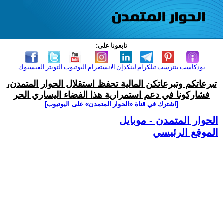
تابعونا على:
بودكاست
بنترست
تيلكرام
لينكدإن
الانستغرام
اليوتيوب
التويتر
الفيسبوك
تبرعاتكم وتبرعاتكن المالية تحفظ استقلال الحوار المتمدن،
فشاركونا في دعم استمرارية هذا الفضاء اليساري الحر
[اشترك في قناة ‫«الحوار المتمدن» على اليوتيوب]
الحوار المتمدن - موبايل
الموقع الرئيسي