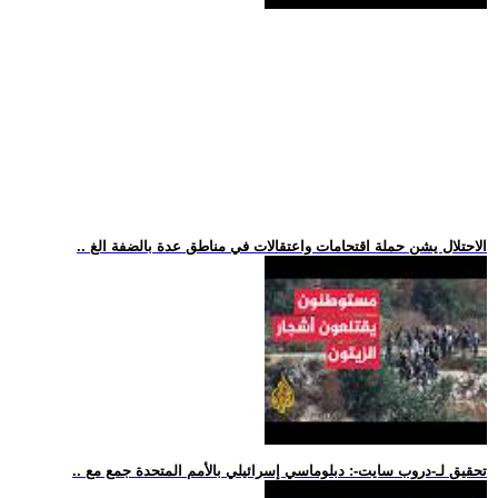
.. الاحتلال يشن حملة اقتحامات واعتقالات في مناطق عدة بالضفة الغ
.. تحقيق لـ-دروب سايت-: دبلوماسي إسرائيلي بالأمم المتحدة جمع مع