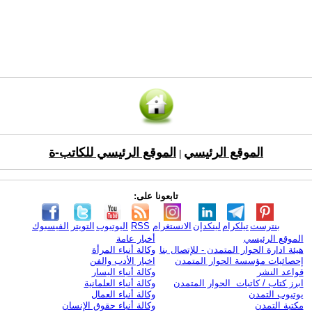
الموقع الرئيسي
الموقع الرئيسي للكاتب-ة
|
تابعونا على:
بنترست
تيلكرام
لينكدإن
الانستغرام
RSS
اليوتيوب
التويتر
الفيسبوك
الموقع الرئيسي
أخبار عامة
هيئة ادارة الحوار المتمدن - للإتصال بنا
وكالة أنباء المرأة
إحصائيات مؤسسة الحوار المتمدن
اخبار الأدب والفن
قواعد النشر
وكالة أنباء اليسار
ابرز كتاب / كاتبات الحوار المتمدن
وكالة أنباء العلمانية
يوتيوب التمدن
وكالة أنباء العمال
مكتبة التمدن
وكالة أنباء حقوق الإنسان