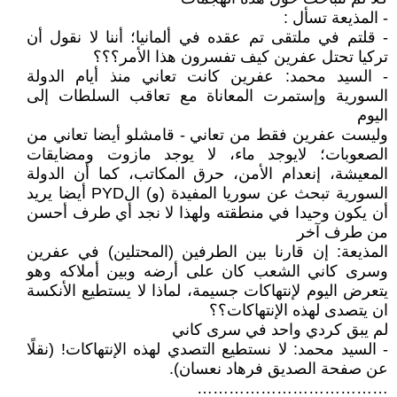
- المذيعة تسأل :
- قلتم في ملتقى تم عقده في ألمانيا؛ أننا لا نقول أن
تركيا تحتل عفرين كيف تفسرون هذا الأمر؟؟؟
- السيد محمد: عفرين كانت تعاني منذ أيام الدولة
السورية وإستمرت المعاناة مع تعاقب السلطات إلى
اليوم
وليست عفرين فقط من تعاني - قامشلو أيضا تعاني من
الصعوبات؛ لايوجد ماء، لا يوجد مازوت ومضايقات
المعيشة، إنعدام الأمن، حرق المكاتب، كما أن الدولة
السورية تبحث عن سوريا المفيدة (و) الPYD أيضا يريد
أن يكون وحيدا في منطقته ولهذا لا نجد أي طرف أحسن
من طرف آخر
المذيعة: إن قارنا بين الطرفين (المحتلين) في عفرين
وسرى كاني الشعب كان على أرضه وبين أملاكه وهو
يتعرض اليوم لإنتهاكات جسيمة، لماذا لا يستطيع الأنكسة
ان يتصدى لهذه الإنتهاكات؟؟
لم يبق كردي واحد في سرى كاني
- السيد محمد: لا نستطيع التصدي لهذه الإنتهاكات! (نقلًا
عن صفحة الصديق فرهاد نعسان).
………………………………