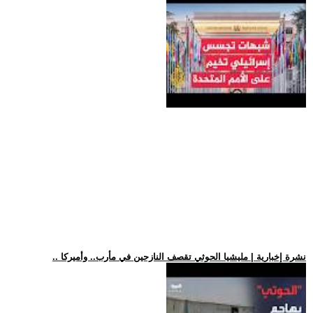
.. نشرة إخبارية | مليشيا الحوثي تقصف النازحين في مأرب.. وأميركا