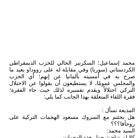
محمد إسماعيل؛ السكرتير الحالي للحزب الديمقراطي
الكردستاني (سوريا) وفي مقابلة له على رووداو يعيد ما
صرح به في أمسيته بألمانيا عن إنهم؛ أي الحزب
والمجلس عمومًا، لا يستطيعون أن يقولوا عن الاحتلال
التركي احتلالاً ويقدم تفسيره لذلك حيث جاء الفقرة؛
فقرة اللقاء المتعلقة بهذا الجانب كما يلي:
المذيعة تسأل :
هل بحثتم مع السروك مسعود الهجمات التركية على
روجأفا؟؟؟
السيد محمد:
كلا لم نتباحث حول هذه الهجمات