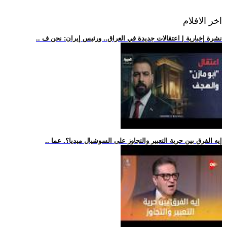
اخر الافلام
.. نشرة إخبارية | اعتقالات جديدة في العراق.. ورئيس إيران: نحن ف
.. إيه الفرق بين حرية التعبير والتجاوز على السوشيال ميديا؟. عما