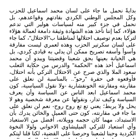
بدايةً نحمل ما جاء على لسان محمد اسماعيل للحزب
وكل المجلس الوطني الكردي بقادتهم وقواعدهم، بل
نحمل في جزء كبير منه لسياسات هولير التي تدعم
هؤلاء، كما إننا نأخذ هذه الشهادة وثيقة دامغة لعمالة هؤلاء
لتركيا بعدم توصيف احتلالها لمناطقنا ب"الاحتلال"، كما جاء
على لسان سكرتير الحزب وهذه لعمري ليست مفارقة
وأسوأ وأسفه تصريح ممكن أن يدلي به قيادي كردي، بل
هي الخيانة بعينها بحق شعبنا وقضيتنا ويبدو أن محمد
اسماعيل أخذ هذه "الحكمة" والدرس من حكاية الثعلب
سعود الملا والذي صرح عن الاحتلال التركي بأنه احتلال،
فأوقعوه في حفرة "رحو".. بالمناسبة لن نعلق على
مقاربته ومقارنته الخونفشارية -ولا نقول السياسية، كون
محمد اسماعيل ابعد الناس عن السياسة وأن يعرف
السياسة وكيف تدار، ونقولها عن معرفة شخصية وهو لا
يحل ولا يربط؛ يعني تع تع روح روح- نعم لن نعلق على
ما جاء في مقارنته، كون حتى العميل والخائن يدرك بأن
الاستبداد، مهما كان حجمه وويلاته، أفضل من الاستعباد
وأي استعباد للتركي الميليشاوي الاخواني ولولا النخوة
الكردية وحبنا لشعبنا وحرصنا على القضية، لكنا قلنا ليتكم