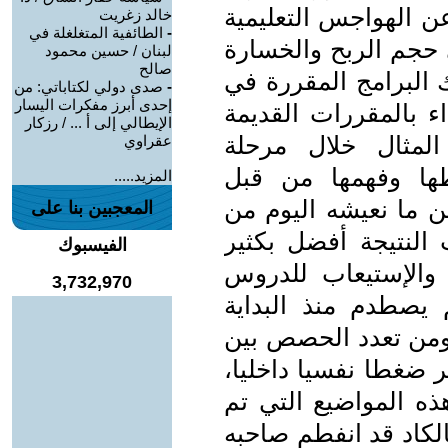
عن الهواجس التعليمية
خالد زغريت
-
الطائفية المتغلغلة في
ي حجم الربح والخسارة
لبنان / حسين محمود
صالح
ك البرامج المقررة في
-
صدى دولي لكتاباتي: من
إحدى أبرز مفكرات اليسار
داء بالمقررات القديمة
الإيطالي إلى أ ... / رزكار
مثال خلال مرحلة
عقراوي
ها وفهمها من قبل
المزيد.....
ن ما نعيشه اليوم من
المعجبين بنا على
النتيجة أفضل بكثير
الفيسبوك
 والإستيعاب للدروس
3,732,970
 يصطدم منذ البداية
 ومن تعدد الحصص بين
ر ضغطا نفسيا داخليا،
ذه المواضيع التي تم
لكاد قد انفطم صاحبه