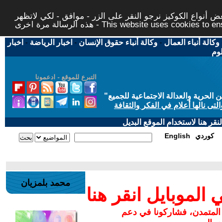
 أنواع الكوكيز نرجو النقر على الزر - موافق - لكي لاتظهر
This website uses cookies to ensure you ge
وكالة أنباء العمال
-
وكالة أنباء حقوق الإنسان
-
اخبار الرياضة
-
اخبار
لوم
التبرع للموقع - ادعمونا
حرية والعدالة الاجتماعية للجميع
"
تى نالها أعلام في الفكر والثقافة
قر هنا لاستخدام الموقع البديل
كوردي
English
محمد بلمزيان
لموبايل انقر هنا
 المتمدن، فشاركونا في دعم