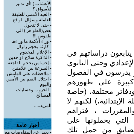
الأعشاب ) !أي تدبير
للأسواق ؟
-
العيد الأممي للطبقة
العاملة وسؤال الواقع .
-
حتى لا تتحول
بعض(الظواهر ) الى
طقوس !!!
-
وراء الأكمة ما وراءها
-
كارثة بحجم زلزال
يتابعون دراساتهم في
-
الإعلام المخدوم
-
الذاكرة سلاح ذو حدين
لإعدادي وحتى الثانوي
-
إحساس بحجم الفاجعة
-
السرعة بين علامتين
أو يدرسون في الفصول
-
ملاحظات على الهامش
-
اختلال القيم بين الأمس
كبيرة على ظهورهم
واليوم
فاتر مختلفة، (خاصة
-
الحروب وحسابات
المصالح
الإبتدائية،) لكنهم لا
المزيد.....
لمقررات ، فتراهم
 التي يحملونها على
أخبار عامة
تضايق من حمل تلك
-
بعيداً عن المفاوضات مع