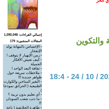
ي الحر
إجمالي القراءات: 1,090,048
ة والتكوين
المقالات المنشورة: 179
-
الإحساس بالمهانة يولد
الإنفجار
-
زمن الإنهيار لا يتوقف !
-
كيف تعيش الأفكار
الجميلة
-
ثقافة البعد الواحد !
-
ملاحظات سريعة حول
الحوار المتمدن-العدد: 7774 - 2023 / 10 / 24 - 18:4
ظواهر جديدة !!!
-
التغير المناخي والكوارث
الطبيعية ( الحرائق نموذجا
)
-
أي تعليم بدون تربية ؟
-
ما ذنب شعب السودان
؟!
-
ظاهرة الحلايقية ( باعة