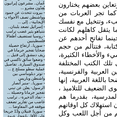
وتعاين بعضهم يختارون
عُمان.. مشرعون إيرانيون
يُعِدّون مشرو ...
ما تجر العربات من
-
بيروت تتحدث عن جمود
وواشنطن تصف الأجواء بـ-
عبء، وتتخيل مع نفسك
الإيجابية-.. إلى ...
-
إسرائيل تصعد بلبنان..
ا يثقل كاهلهم لكانت
نتنياهو يثير غضب ترامب
-
روسيا تستضيف أطفالا
ينما تفاتح أحدهم عن
فلسطينيين
تابة، فتتألم من حجم
-
سوريا.. ارتفاع حصيلة
ضحايا تفجير جرمانا في
ء والأخطاء الكثيرة،
ريف دمشق إلى قتيل ...
-
وضعوا سائق تاكسي في
لك الكتب المختلفة
صندوق السيارة.. تفاصيل
عملية سطو مسلح ع ...
ن العربية والفرنسية،
-
توتر دبلوماسي بين
باللغة العربية، إنها
واشنطن وباريس
-
سوريا.. -منبر أنصار
وى الضعيف للتلاميذ ،
الرسول- يعلن عن تبني
تفجير جرمانا وحصيلة ...
مدرسية، بقدرما هم
-
-نفاد الذخيرة-.. ترامب
غاضب من تقارير تضعف
 استهلاك كل اوقاتهم
موقفه في المفاوضا ...
-
سوريا: قتيلان و13 جريحا
م من أجل اللعب وكل
على الأقل بانفجار عبوة