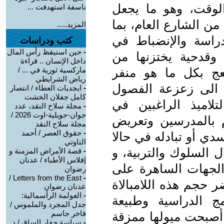
لوقت، وهو ما يجعل
ناسفة استهدفت ...
ن الشارع العام، بما
المزيد.....
راسة والإنضباط في
كتب ودراسات
-
حين استيقظ رأس المال
وقدحية يختزنها من
داخل الإنسان .. قراءة
يعج بكل ما هو منفر
ماركسية ثورية في ... /
رياض الشرايطي
 الى زعزعة الفصول
-
ابجديات العطاء / انتصار
كامل جفلان الخشت
لاميذ الراغبين في
-
مجلة سلاح النقد، عدد
جوان-جويلية-اوت 2026 /
 بالمدرسين وتعريض
مجلة سلاح النقد
-
حقوق العصر / أحمد
ي أو تبادله في حالا
التاوتي
 السلوك والتربية، و
-
قصة الأمراض المزمنة و
إفلاس الأطباء / عدنان
الجهات الساهرة على
رضوان
Letters from the East /
-
 حجم هذه اللامبالاة
عدنان رضوان
-
العولمة الرأسمالية:
امج الدراسية وطبيعة
جدل المجرد والملموس /
فاخر جاسم
أصبحت ميولها ممزقة
-
سياسة حفار الساق / د.