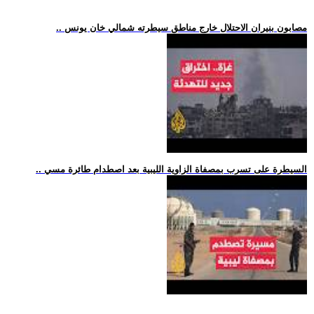
.. مصابون بنيران الاحتلال خارج مناطق سيطرته شمالي خان يونس
.. السيطرة على تسرب بمصفاة الزاوية الليبية بعد اصطدام طائرة مسي