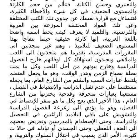
والتعبيري وحسن الكتابة، فتتألم من حجم الكارثة
والمستوى الضعيف في كل شيء والأخطاء الكثيرة،
فتتساءل مع قرارة نفسك عن جدوى تلك الكتب المختلفة
وعن تلك المواد المختلفة الموزعة بين العربية
والفرنسية، والتلميذ لا يعرف كيف يخط اسمه واضحا
باللغة العربية، إنها كارثة حقيقية حينما نتفاجأ بهذا
المستوى الضعيف للتلاميذ ، وهم غير منجذبين الى
المقررات المدرسية، بقدرما هم منجذبون الى اللعب
والملاهي ويحبذون استهلاك كل اوقاتهم خارج الفصول
الدراسية وخارج بيوتهم من أجل اللعب وكل ما يمت
بصلة بصياع الزمن وهدر الوقت، وهو ما يجعل المتعلم
يلتقط عبارات السب والشتم من الشارع العام، بما يجعله
مستئنسا على عدم تقبل الدراسة والإنضباط في الفصل ،
مستعينا بعبارات منحرفة وقدحية يختزنها من الشارع
العام ، هذا الأخير الذي يعج بكل ما هو منفر للإنضباط في
الفصل، وهو ما يؤدي الى زعزعة الفصول الدراسية
والتشويش على باقي التلاميذ الراغبين في التحصيل
والدراسة، وحتى الإصطدام بالمدرسين وتعريض بعضهم
الى العنف اللفظي وحتى الجسدي أو تبادله في حالا ت
كثيرة، الأمر الذي يسبب في اختلال السلوك والتربية، و