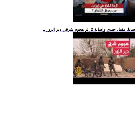
.. سانا: مقتل جندي وإصابة 2 إثر هجوم شرقي دير الزور