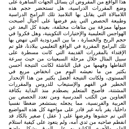
هذا الواقع من المفروض أن يسائل الجهات الساهرة على
وضع المقررات الدراسية، هل تستحضر حجم هذه
اللامبالاة التي يقابل بها التلاميذ تلك البرامج الدراسية
وطبيعة الحصص التي يتم فرضها على أجيال أصبحت
ميولها ممزقة بين متاهات مختلفة، بعيدة كل البعد عن
الهواجس التعليمية والإختيارات التكوينية، وهل فكروا في
حجم الربح والخسارة ، ما بين المردودية التي تنهض بها
تلك البرامج المقررة في الواقع التعليمي ببلادنا، فلو تم
الإقتداء بالمقررات القديمة التي كانت مسطرة على
سبيل المثال خلال مرحلة السبعينات من حيث سرعة
التقاطها وفهمها من قبل الناشئة لكانت النتيجة أحسن
بكثير من ما نعيشه اليوم من انخفاض مريع في
المستوى، ولكانت النتيجة أفضل بكثير من هذا الإنحدار
الخطير في الفهم والإستيعاب للدروس والمقررات
المشتتة، فأصبح المتعلم يصطدم منذ البداية بكثافة
العناوين من الكتب المدرسية ومن تعدد الحصص بين
العربية والفرنسية، مما يجعله يستشعر ضغطا نفسيا
داخليا، يقر بأنه غير قادر على مواجهة كل هذه المواضيع
التي تم حشوها وفرضها على ( عقل ) صغير بالكاد قد
انفطم صاحبه من ثدي أمه، ولم يتعود على كيفية استلام
القلم والأحرى الكتابة به على الورق بشكل واضح