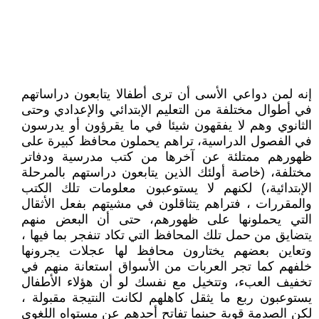
إنه لمن دواعي الأسى أن ترى أطفالا يتابعون دراساتهم
في أطوال مختلفة من التعليم الإبتدائي والإعدادي وحتى
الثانوي وهم لا يفقهون شيئا في ما يقرؤون أو يدرسون
في الفصول الدراسية، تراهم يحملون محافظ كبيرة على
ظهورهم ممتلئة عن آخرها من كتب مدرسية ودفاتر
مختلفة، (خاصة أولئك الذين يتابعون دراستهم بالمرحلة
الإبتدائية،) لكنهم لا يستوعبون معلومات تلك الكتب
والمقررات ، فتراهم يتثاقلون في مشيتهم بفعل الأثقال
التي يحملونها على ظهورهم، حتى أن البعض منهم
يتضايق من حمل تلك المحافظ التي تكاد تنفجر بما فيها ،
وتعاين بعضهم يختارون محافظ لها عجلات يجرونها
خلفهم كما تجر العربات من الأسواق استعانة منهم في
تخفيف العبء، وتتخيل مع نفسك لو أن هؤلاء الأطفال
يستوعبون ربع ما يثقل كاهلهم لكانت النتيجة مقبولة ،
لكن الصدمة قوية حينما تفاتح أحدهم عن مستواه اللغوي