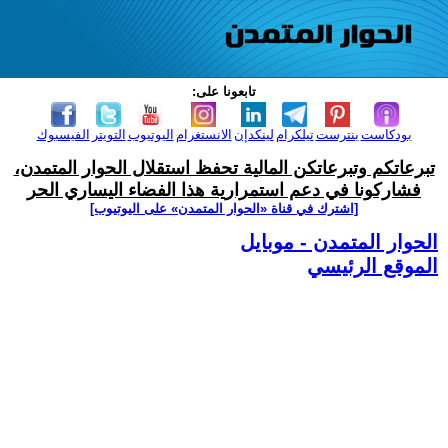
تابعونا على:
بودكاست
بنترست
تيلكرام
لينكدإن
الانستغرام
اليوتيوب
التويتر
الفيسبوك
تبرعاتكم وتبرعاتكن المالية تحفظ استقلال الحوار المتمدن،
فشاركونا في دعم استمرارية هذا الفضاء اليساري الحر
[اشترك في قناة ‫«الحوار المتمدن» على اليوتيوب]
الحوار المتمدن - موبايل
الموقع الرئيسي