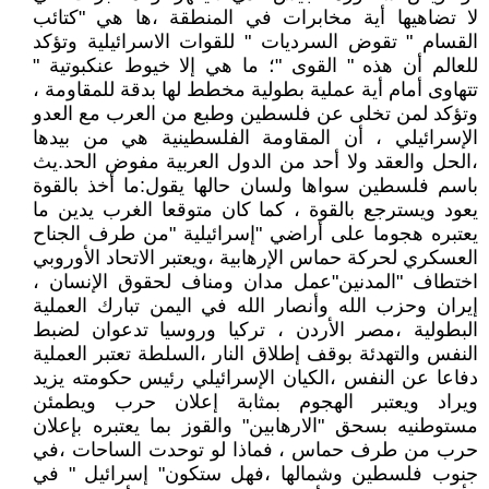
لا تضاهيها أية مخابرات في المنطقة ،ها هي "كتائب
القسام " تقوض السرديات " للقوات الاسرائيلية وتؤكد
للعالم أن هذه " القوى "؛ ما هي إلا خيوط عنكبوتية "
تتهاوى أمام أية عملية بطولية مخطط لها بدقة للمقاومة ،
وتؤكد لمن تخلى عن فلسطين وطبع من العرب مع العدو
الإسرائيلي ، أن المقاومة الفلسطينية هي من بيدها
،الحل والعقد ولا أحد من الدول العربية مفوض الحد.يث
باسم فلسطين سواها ولسان حالها يقول:ما أخذ بالقوة
يعود ويسترجع بالقوة ، كما كان متوقعا الغرب يدين ما
يعتبره هجوما على أراضي "إسرائيلية "من طرف الجناح
العسكري لحركة حماس الإرهابية ،ويعتبر الاتحاد الأوروبي
اختطاف "المدنين"عمل مدان ومناف لحقوق الإنسان ،
إيران وحزب الله وأنصار الله في اليمن تبارك العملية
البطولية ،مصر الأردن ، تركيا وروسيا تدعوان لضبط
النفس والتهدئة بوقف إطلاق النار ،السلطة تعتبر العملية
دفاعا عن النفس ،الكيان الإسرائيلي رئيس حكومته يزيد
ويراد ويعتبر الهجوم بمثابة إعلان حرب ويطمئن
مستوطنيه بسحق "الارهابين" والقوز بما يعتبره بإعلان
حرب من طرف حماس ، فماذا لو توحدت الساحات ،في
جنوب فلسطين وشمالها ،فهل ستكون" إسرائيل " في