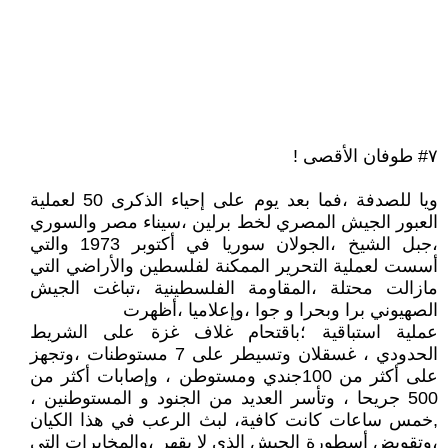
٧# طوفان الأقصى !
ويا للصدفة ،فما بعد يوم على إحياء الذكرى 50 لعملية
العبور الجيش المصري لخط برلين ،سيناء مصر والسوري
،جبل الشيخ ،الجولان سوريا في أكتوبر 1973 والتي
أسست لعملية التحرير الممكنة لفلسطين والأراضي التي
مازالت محتلة ،المقاومة الفلسطينية ،تباغت الجيش
الصهيوني برا وبحرا و جوا ،وإعلاميا ،أظهرت
عملية استباقية ؛باقتحام غلاف غزة على الشريط
الحدودي ، غسقلان وتسيطر على 7 مستوطنات ،وتجهز
على أكثر من 100جندي ومستوطن ، وإصابات أكثر من
500 جريحا ، وتأسر العديد من الجنود و المستوطنين ،
,خمس ساعات كانت كافية، لبث الرعب في هذا الكيان
،وتقويض أسطورة الجيش الذي لا يقهر ،والمخابرات التي