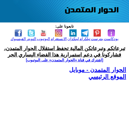
تابعونا على:
بودكاست
بنترست
تيلكرام
لينكدإن
الانستغرام
اليوتيوب
التويتر
الفيسبوك
تبرعاتكم وتبرعاتكن المالية تحفظ استقلال الحوار المتمدن،
فشاركونا في دعم استمرارية هذا الفضاء اليساري الحر
[اشترك في قناة ‫«الحوار المتمدن» على اليوتيوب]
الحوار المتمدن - موبايل
الموقع الرئيسي