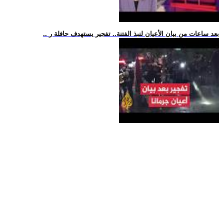
.. بعد ساعات من بيان الأعيان لنبذ الفتنة.. تفجير يستهدف حافلة ر