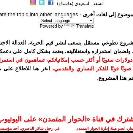
#سعد_السعيدي (هاشتاغ)
موضوع إلى لغات أخرى -
ate the topic into other languages
Powered by
Translate
شروع تطوعي مستقل يسعى لنشر قيم الحرية، العدالة الاجتم
. ولضمان استمراره واستقلاليته، يعتمد بشكل كامل على دعمك
دعمكم بمبلغ 10 دولارات سنويًا أو أكثر حسب إمكانياتكم، تساهمون في استم
وتًا قويًا للفكر اليساري والتقدمي
،
انقر هنا للاطلاع على 
م هذا المشروع
.
شترك في قناة «الحوار المتمدن» على اليوتيوب
ز، عضو هيئة إدارة الحوار المتمدن
في رحيل شاكر الناصري، أحد مؤسسي 