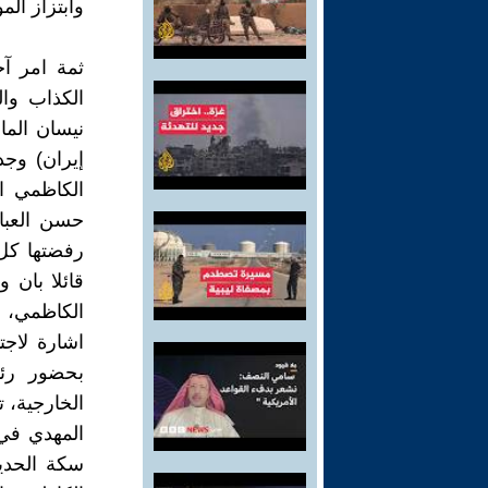
وابتزاز الم
ثمة امر آ
نيسان الم
إيران) وجد
الكاظمي ال
حسن العبا
رفضتها كل 
قائلا بان 
الكاظمي، 
بحضور رئي
الخارجية، 
سكة الحديد