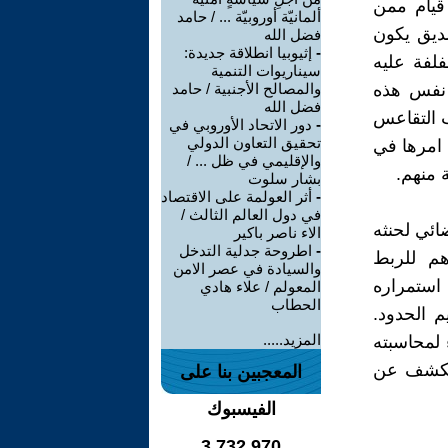
 قيام ممن
ألمانيّة أوروبيّة ... / حامد
صديق يكون
فضل الله
-
إثيوبيا انطلاقة جديدة:
فلفة عليه
سيناريوات التنمية
 نفس هذه
والمصالح الأجنبية / حامد
فضل الله
ب التقاعس
-
دور الاتحاد الأوروبي في
تحقيق التعاون الدولي
 امرها في
والإقليمي في ظل ... /
 منهم.
بشار سلوت
-
أثر العولمة على الاقتصاد
في دول العالم الثالث /
ائي لحنثه
الاء ناصر باكير
-
اطروحة جدلية التدخل
هم للربط
والسيادة في عصر الامن
استمراره
المعولم / علاء هادي
الحطاب
م الحدود.
المزيد.....
 لمحاسبته
 يكشف عن
المعجبين بنا على
الفيسبوك
3,732,970