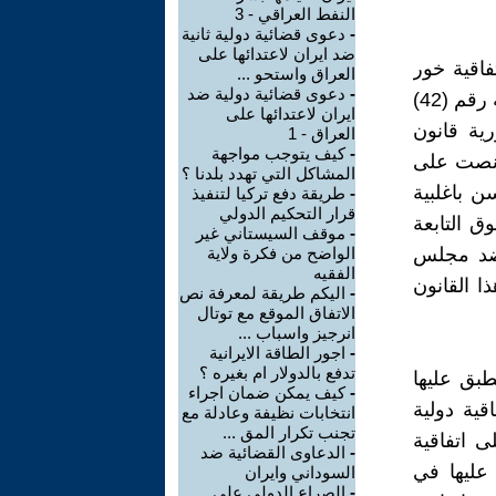
النفط العراقي - 3
-
دعوى قضائية دولية ثانية
ضد ايران لاعتدائها على
ان اتفاقية خور
العراق واستحو ...
-
دعوى قضائية دولية ضد
عبد الله بين العراق والكويت بشأن تنظيم الملاحة البحرية في خور عبدالله رقم (42)
ايران لاعتدائها على
ورية قانون
العراق - 1
-
كيف يتوجب مواجهة
 الدستور التي نصت على
المشاكل التي تهدد بلدنا ؟
ن باغلبية
-
طريقة دفع تركيا لتنفيذ
قرار التحكيم الدولي
 التابعة
-
موقف السيستاني غير
 ضد مجلس
الواضح من فكرة ولاية
الفقيه
 القانون
-
اليكم طريقة لمعرفة نص
الاتفاق الموقع مع توتال
انرجيز واسباب ...
-
اجور الطاقة الايرانية
تدفع بالدولار ام بغيره ؟
طبق عليها
-
كيف يمكن ضمان اجراء
قية دولية
انتخابات نظيفة وعادلة مع
تجنب تكرار المق ...
ى اتفاقية
-
الدعاوى القضائية ضد
عليها في
السوداني وايران
-
الصراع الدولي على