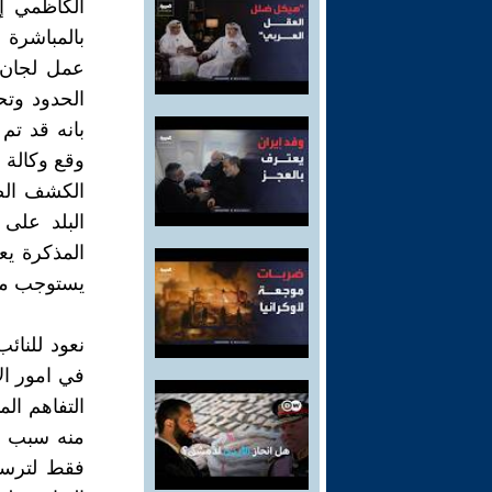
بالمباشرة 
عمل لجان 
الحدود وتحد
وقع وكالة ع
الكشف الصح
البلد على
المذكرة يع
يستوجب مح
نعود للنائ
في امور ال
التفاهم ال
منه سبب ت
فقط لترسي