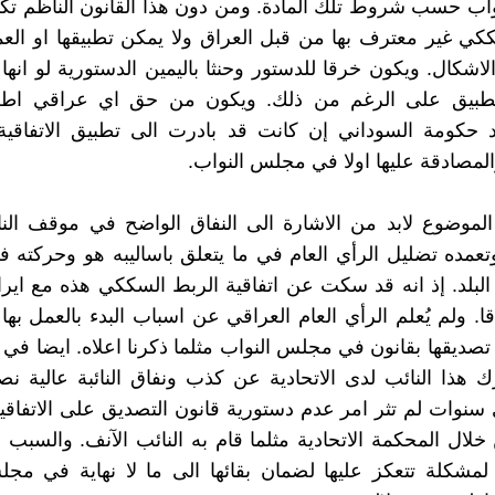
ب حسب شروط تلك المادة. ومن دون هذا القانون الناظم تكو
كي غير معترف بها من قبل العراق ولا يمكن تطبيقها او العم
شكال. ويكون خرقا للدستور وحنثا باليمين الدستورية لو انه
تطبيق على الرغم من ذلك. ويكون من حق اي عراقي اط
 حكومة السوداني إن كانت قد بادرت الى تطبيق الاتفاقي
لمصادقة عليها اولا في مجلس النواب.
لموضوع لابد من الاشارة الى النفاق الواضح في موقف الن
عمده تضليل الرأي العام في ما يتعلق باساليبه هو وحركته ف
لبلد. إذ انه قد سكت عن اتفاقية الربط السككي هذه مع ايرا
ا. ولم يُعلم الرأي العام العراقي عن اسباب البدء بالعمل بها 
صديقها بقانون في مجلس النواب مثلما ذكرنا اعلاه. ايضا في 
ذا النائب لدى الاتحادية عن كذب ونفاق النائبة عالية نص
نوات لم تثر امر عدم دستورية قانون التصديق على الاتفاقية
 خلال المحكمة الاتحادية مثلما قام به النائب الآنف. والسبب
 لمشكلة تتعكز عليها لضمان بقائها الى ما لا نهاية في مج