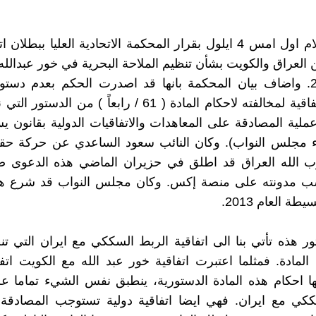
فاجأنا الاعلام اول امس 4 ايلول بقرار المحكمة الاتحادية العليا ببطل
لسنة 2013. واضاف بيان المحكمة بانها قد اصدرت الحكم بعدم دست
تصديق الاتفاقية لمخالفته لاحكام المادة ( 61 / رابعاً ) من
ملية المصادقة على المعاهدات والاتفاقيات الدولية بقانون يس
ء مجلس النواب). وكان النائب سعود الساعدي عن حركة حقوق
ب الله العراق قد اطلق في حزيران الماضي هذه الدعوى
ب مدونته على منصة إكس. وكان مجلس النواب قد شرع هذا
يطة العام 2013.
ور هذه تأتي بنا الى اتفاقية الربط السككي مع ايران التي تن
المادة. فمثلما اعتبرت اتفاقية خور عبد الله مع الكويت اتفا
ا احكام هذه المادة الدستورية، ينطبق نفس الشيء تماما عل
ككي مع ايران. فهي ايضا اتفاقية دولية تستوجب المصادقة 