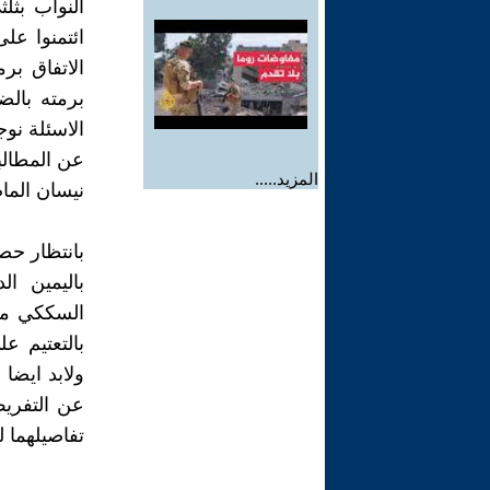
النواب بثل
ائتمنوا عل
الاتفاق بر
برمته بال
الاسئلة نو
عن المطالب
المزيد.....
نيسان الماض
بانتظار حصو
باليمين ا
السككي مع
بالتعتيم ع
ولابد ايضا
عن التفريط
تفاصيلهما 