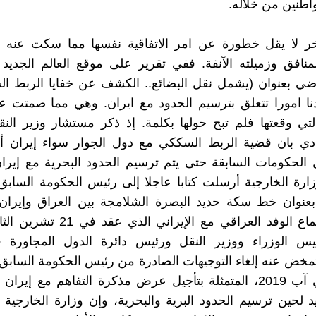
واطنين من خلاله.
خر لا يقل خطورة عن امر الاتفاقية نفسها مما سكت عنه هذ
اضي بعنوان (يشمل نقل البضائع.. الكشف عن خفايا الربط ا
نا امورا تتعلق بترسيم الحدود مع ايران. وهي مما صمتت ع
تي وقعتها فلم تبح حولها بكلمة. إذ ذكر مستشار وزير الن
دي بان قضية الربط السككي مع دول الجوار سواء إيران أو
الحكومات السابقة حتى يتم ترسيم الحدود البحرية مع إيرا
وزارة الخارجية أرسلت كتابا عاجلا إلى رئيس الحكومة الس
بعنوان خط سكة حديد البصرة الشلامجة بين العراق وإيران،
س الوزراء ووزير النقل ورئيس دائرة الدول المجاورة 
تمخض عنه إلغاء التوجيهات الصادرة من رئيس الحكومة السابق
المهدي في آب 2019، المتمثلة بتأجيل عرض مذكرة التفاهم مع إي
 لحين ترسيم الحدود البرية والبحرية، وإن وزارة الخارجي