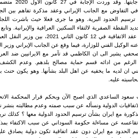
الكاظمي إجابتها. وقد وردت الإ
في التفاوض مع الجانب الإيراني وعقد مذكرة تفاهم بين الجا
ترسيم الحدود البرية. وهو ما جرى فعلا حيث باشرت اللجا
يد النقطة الصفرية لالتقاء السكتين العراقية والإيرانية. وتاب
بانه قد تم عقد الاتفاقية في 12 كانون الثاني 2021، بي
نه الوكيل الفني للوزارة، فيما وقع عن الجانب الإيراني وزير ا
في يشير الى ان الكاظمي قد تآمر مع الايرانيين ضد العرا
 الرغم من ادائه قسم حماية مصالح بلدهم. وعدم الكش
ني ان لديه ما يخفيه عن اهل البلد بشأنها. وهو يكون حنث ب
اسبته عليه.
ب سعود الساعدي الذي اصبح الآن وبحكم قرار المحكمة الاتحا
اتفاقيات الدولية ونسأله عن سبب صمته وعدم مطالبته بنشر
مذكورة مع ايران بشأن ترسيم الحدود الدولية معها ؟ كذلك نري
قاعسه عن مساءلة حكومة السوداني عن سبب الاكتفاء بمذك
م الحدود مع ايران دون عقد اتفاقية تكون دولية يصادق عل