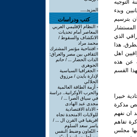
جابة في 27 كانون الأول 2020 متضمنة التوجيه
المزيد.....
نبين وبدء
ن بترسيم
كتب ودراسات
-
النظام الإقليمي العربي
ع المستشار
المعاصر أمام تحديات
ن وزير النقل العراقي الذي
الانكشاف والسقوط /
محمد مراد
لطرق. هذا
-
افتتاحية مؤتمر المشترك
قيين اهل
الثقافي بين مصر والعراق:
الذات الحضار ... / حاتم
ف عن هذه
الجوهرى
هذا القسم
-
الجغرافيا السياسية
لإدارة بايدن / مرزوق
الحلالي
-
أزمة الطاقة العالمية
والحرب الأوكرانية.. دراسة
دية خبيرا
في سياق الصرا ... /
مجدى عبد الهادى
 نص مذكرة
-
الاداة الاقتصادية
د ان نفهم
للولايات الامتحدة تجاه
افريقيا في القرن ال ... /
رة تفاهم
ياسر سعد السلوم
يها مجلس
-
التّعاون وضبط النفس
من أجلِ سياسةٍ أمنيّة