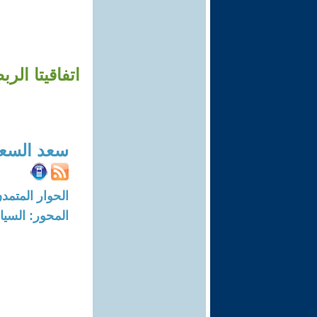
اتفاقيتا الر
سعد السع
الحوار المتمدن-العدد: 7726 - 3
المحور: السيا