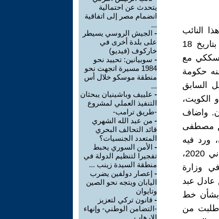
يتحدث عن احتمالية
انضمام مصر إلى اتفاقية
...
ا النائب
-
الجيش الروسي يسيطر
على بلدة أخرى في
الكذاب والمنافق وزميلته الآنفة. ففي تقرير على موقع العالم الجديد بتاريخ 18
خاركوف (فيديو)
لسككي مع
-
سوبيانين: تحييد نحو
1984 مسيرة اتجهت نحو
نه حكومة
منطقة موسكو خلال أس
قل السابق
...
-
علييف وباشينيان يبحثان
 الكويت،
التنفيذ العملي لمشروع
ن. واضاف
-طريق ترامب-
-
من عبد الله الشهري
ابق مصطفى
قائد التحالف البحري
المتعدد الجنسيات؟
 ورد فيه
-
الأمن السوري يحبط
اشارة لاجتماع الوفد العراقي مع الإيراني الذي عقد في 21 تشرين الثاني 2020،
تفجيرا لتنظيم الدولة في
منطقة السيدة زينب ...
في وزارة
-
إعصار دولفين يضرب
 عادل عبد
اليابان ويتجه نحو الصين
وتايوان
ران بشأن خط
-
قانون تركي لتعزيز
ة طلبت من
-التضامن الوطني- وإنهاء
الإرهاب