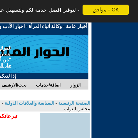
موافق - OK
لتوفير افضل خدمة لكم ولتسهيل عملي
أخبار عامة
-
وكالة أنباء المرأة
-
اخبار الأدب و
الموقع
يسارية
"من أج
حاز ال
إذا لديك
الزوار
اضافة/خدمات
بحث/الارشيف
الصفحة الرئيسية
-
السياسة والعلاقات الدولية
-
س
مجلس النواب
تبرعاتكم