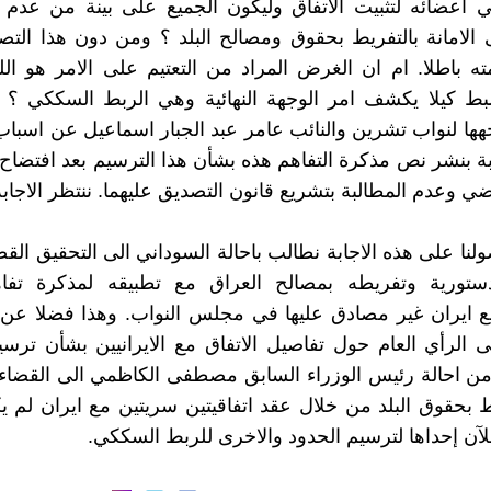
ثي اعضائه لتثبيت الاتفاق وليكون الجميع على بينة من عدم
ى الامانة بالتفريط بحقوق ومصالح البلد ؟ ومن دون هذا الت
مته باطلا. ام ان الغرض المراد من التعتيم على الامر هو الل
ضبط كيلا يكشف امر الوجهة النهائية وهي الربط السككي ؟
جهها لنواب تشرين والنائب عامر عبد الجبار اسماعيل عن اسبا
ة بنشر نص مذكرة التفاهم هذه بشأن هذا الترسيم بعد افتضاح
ي وعدم المطالبة بتشريع قانون التصديق عليهما. ننتظر الاجابة
لنا على هذه الاجابة نطالب باحالة السوداني الى التحقيق القض
لدستورية وتفريطه بمصالح العراق مع تطبيقه لمذكرة تفا
 ايران غير مصادق عليها في مجلس النواب. وهذا فضلا عن 
لى الرأي العام حول تفاصيل الاتفاق مع الايرانيين بشأن ترسي
 من احالة رئيس الوزراء السابق مصطفى الكاظمي الى القضاء
 بحقوق البلد من خلال عقد اتفاقيتين سريتين مع ايران لم
للآن إحداها لترسيم الحدود والاخرى للربط السككي.