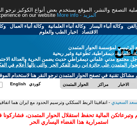
ة التصفح والنشر، الموقع يستخدم بعض أنواع الكوكيز نرجو النق
More info - المزيد
experience on our website
الفن
-
وكالة أنباء اليسار
-
وكالة أنباء العلمانية
-
وكالة أنباء العمال
-
وكا
الاقتصاد
-
اخبار الطب والعلوم
 الرئيسي لمؤسسة الحوار المتمدن
، علمانية، ديمقراطية، تطوعية وغير ربحية
ل مجتمع مدني علماني ديمقراطي حديث يضمن الحرية والعدالة الاجتم
حوار المتمدن على جائزة ابن رشد للفكر الحر والتى نالها أعلام في الفك
م مشاكل تقنية في تصفح الحوار المتمدن نرجو النقر هنا لاستخدام الموقع
كوردي
English
الاخبار
مراكز
الحوار المتمدن
عد السعيدي
- اتفاقيتا الربط السككي وترسيم الحدود مع ايران هما اتفاق
 وتبرعاتكن المالية تحفظ استقلال الحوار المتمدن، فشاركونا 
استمرارية هذا الفضاء اليساري الحر