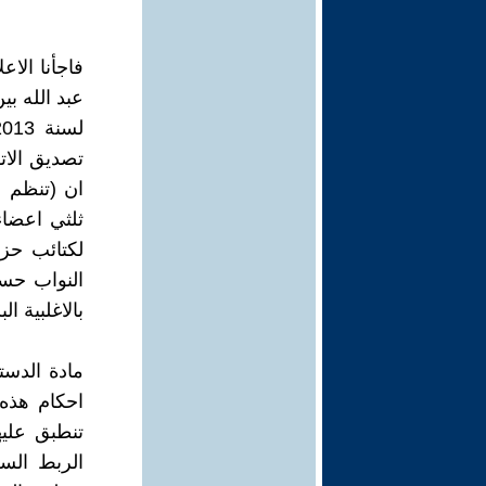
ان (تنظم ع
ثلثي اعضا
لكتائب حز
النواب حس
بالاغلبية البس
مادة الدست
احكام هذه 
تنطبق عليه
الربط الس