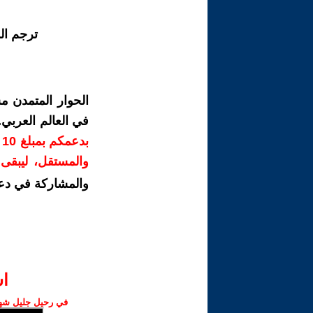
ترجم ال
الحوار المتمدن م
في العالم العربي
ب
والمستقل، ليبقى ص
والمشاركة في دع
ا‫
في رحيل جليل شهبا