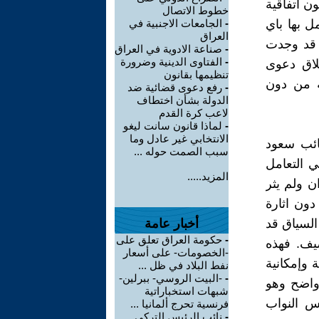
ن اتفاقية
خطوط الاتصال
ل بها باي
-
الجامعات الاجنبية في
العراق
ا قد وجدت
-
صناعة الادوية في العراق
-
الفتاوى الدينية وضرورة
لاق دعوى
تنظيمها بقانون
ة من دون
-
رفع دعوى قضائية ضد
الدولة بشأن اختطاف
لاعب كرة القدم
-
لماذا قانون سانت ليغو
الانتخابي غير عادل وما
ائب سعود
سبب الصمت حوله ...
ي التعامل
المزيد.....
ن ولم يثر
دون اثارة
السياق قد
أخبار عامة
-
حكومة العراق تعلق على
يف. فهذه
-الخصومات- على أسعار
 وإمكانية
نفط البلاد في ظل ...
-
-البيت الروسي- ببرلين-
 واضح وهو
شبهات استخباراتية
لس النواب
فرنسية تحرج ألمانيا ...
-
نائب الرئيس التركي