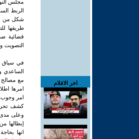
مجلس النوا
الربط السك
شكل من الا
طريقها لل
قضائية ضد
التصويت وا
في سياق ا
الساعدي وت
مع مصالح ا
اخر الافلام
امرها اطلاق
امر وجوب ت
كشف تحرك ه
وعلى مدى س
إبطالها من
انها بحاجة