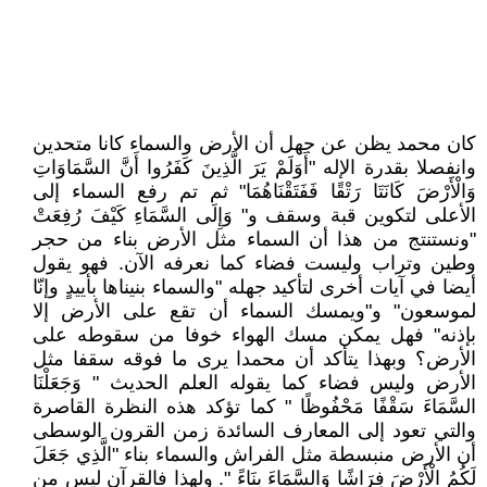
كان محمد يظن عن جهل أن الأرض والسماء كانا متحدين
وانفصلا بقدرة الإله "أَوَلَمْ يَرَ الَّذِينَ كَفَرُوا أَنَّ السَّمَاوَاتِ
وَالْأَرْضَ كَانَتَا رَتْقًا فَفَتَقْنَاهُمَا" ثم تم رفع السماء إلى
الأعلى لتكوين قبة وسقف و" وَإِلَى السَّمَاءِ كَيْفَ رُفِعَتْ
"ونستنتج من هذا أن السماء مثل الأرض بناء من حجر
وطين وتراب وليست فضاء كما نعرفه الآن. فهو يقول
أيضا في آيات أخرى لتأكيد جهله "والسماء بنيناها بأييدٍ وإنّا
لموسعون" و"ويمسك السماء أن تقع على الأرض إلا
بإذنه" فهل يمكن مسك الهواء خوفا من سقوطه على
الأرض؟ وبهذا يتأكد أن محمدا يرى ما فوقه سقفا مثل
الأرض وليس فضاء كما يقوله العلم الحديث " وَجَعَلْنَا
السَّمَاءَ سَقْفًا مَحْفُوظًا " كما تؤكد هذه النظرة القاصرة
والتي تعود إلى المعارف السائدة زمن القرون الوسطى
أن الأرض منبسطة مثل الفراش والسماء بناء "الَّذِي جَعَلَ
لَكُمُ الْأَرْضَ فِرَاشًا وَالسَّمَاءَ بِنَاءً ". ولهذا فالقرآن ليس من