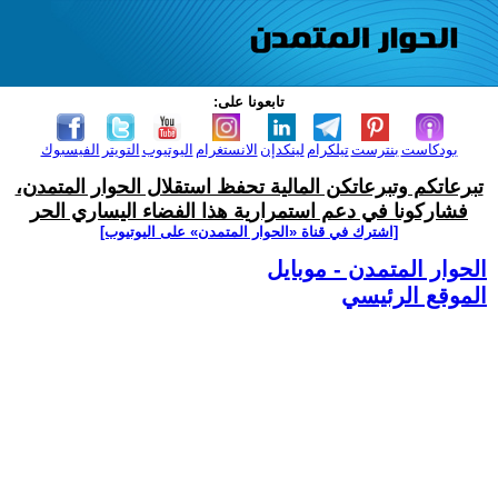
تابعونا على:
بودكاست
بنترست
تيلكرام
لينكدإن
الانستغرام
اليوتيوب
التويتر
الفيسبوك
تبرعاتكم وتبرعاتكن المالية تحفظ استقلال الحوار المتمدن،
فشاركونا في دعم استمرارية هذا الفضاء اليساري الحر
[اشترك في قناة ‫«الحوار المتمدن» على اليوتيوب]
الحوار المتمدن - موبايل
الموقع الرئيسي