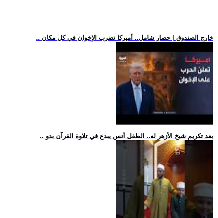
.. خارج الصندوق | حصار شامل.. أميركا تضرب الإخوان في كل مكان
.. بعد تكريم شيخ الأزهر له.. الطفل أنس يبدع في تلاوة القرآن بدو