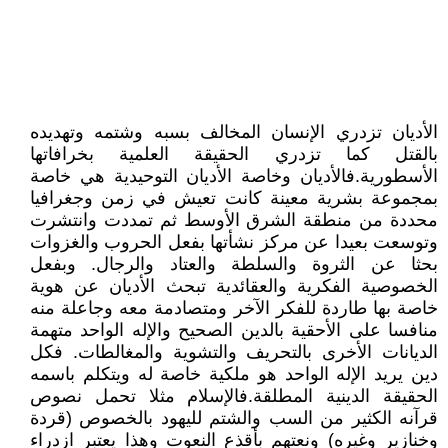
الأديان تزدري الإنسان المخالف بسبه وشتمه وتهديده
بالقتل كما تزدري الحقيقة العلمية بخرافاتها
الأسطورية.فالأديان وخاصة الأديان التوحيدية هي خاصة
بمجموعة بشرية معينة كانت تعيش في زمن وجغرافيا
محددة من منطقة الشرق الأوسط ثم تمددت وانتشرت
وتوسعت بعيدا عن مركز نشأتها بفعل الحروب والغزوات
بحثا عن الثروة والسلطة والعتاد والرجال. وبفعل
الخصوصية الفكرية والعقائدية تبحث الأديان عن هوية
خاصة بها طاردة للفكر الآخر ومتصادمة معه وجاعلة منه
منافسا على الأحقية بالدين الصحيح والإله الواحد متهمة
الديانات الأخرى بالتحريف والتشوية والمغالطات. فكل
دين يريد الإله الواحد هو ملكية خاصة له ويتكلم باسمه
الحقيقة الدينية المطلقة.فالإسلام مثلا تحمل نصوص
قرآنه الكثير من السب والشتم لليهود بالخصوص (قردة
وخنازير وغيره) ونعتهم بأقذع النعوت وهذا يعتبر ازدراء