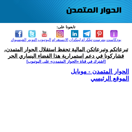
تابعونا على:
بودكاست
بنترست
تيلكرام
لينكدإن
الانستغرام
اليوتيوب
التويتر
الفيسبوك
تبرعاتكم وتبرعاتكن المالية تحفظ استقلال الحوار المتمدن،
فشاركونا في دعم استمرارية هذا الفضاء اليساري الحر
[اشترك في قناة ‫«الحوار المتمدن» على اليوتيوب]
الحوار المتمدن - موبايل
الموقع الرئيسي