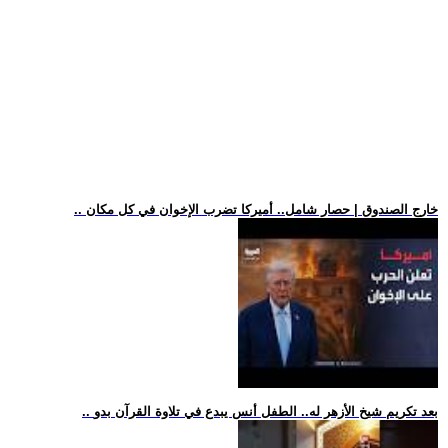
.. خارج الصندوق | حصار شامل.. أميركا تضرب الإخوان في كل مكان
.. بعد تكريم شيخ الأزهر له.. الطفل أنس يبدع في تلاوة القرآن بدو