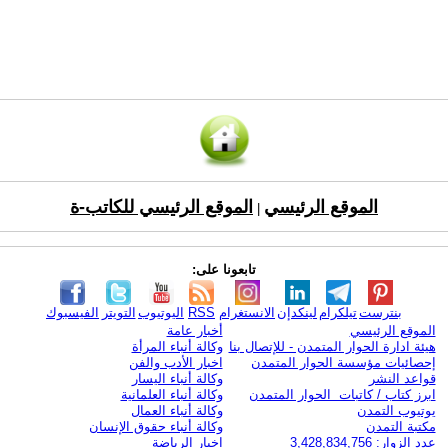
الموقع الرئيسي
الموقع الرئيسي للكاتب-ة
|
تابعونا على:
بنترست
تيلكرام
لينكدإن
الانستغرام
RSS
اليوتيوب
التويتر
الفيسبوك
الموقع الرئيسي
أخبار عامة
هيئة ادارة الحوار المتمدن - للإتصال بنا
وكالة أنباء المرأة
إحصائيات مؤسسة الحوار المتمدن
اخبار الأدب والفن
قواعد النشر
وكالة أنباء اليسار
ابرز كتاب / كاتبات الحوار المتمدن
وكالة أنباء العلمانية
يوتيوب التمدن
وكالة أنباء العمال
مكتبة التمدن
وكالة أنباء حقوق الإنسان
عدد الزوار: 3,428,834,756
اخبار الرياضة