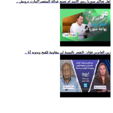
.. هل تحاكم سوريا رموز الأسد أم تصنع عدالة المنتصر؟|مازن درويش|
.. زين العابدين فؤاد: -الشعر بالنسبة لي مقاومة للقبح وبدونه أنا