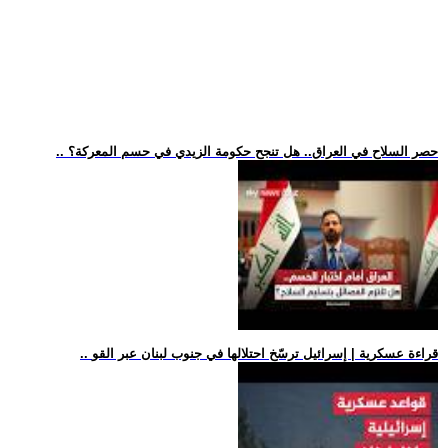
.. حصر السلاح في العراق.. هل تنجح حكومة الزيدي في حسم المعركة؟
.. قراءة عسكرية | إسرائيل ترسّخ احتلالها في جنوب لبنان عبر القو