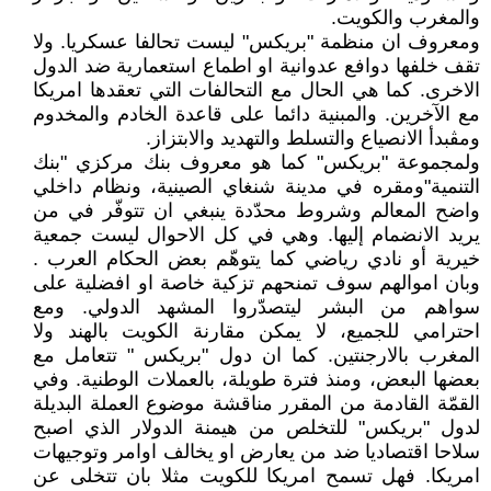
والمغرب والكويت.
ومعروف ان منظمة "بريكس" ليست تحالفا عسكريا. ولا
تقف خلفها دوافع عدوانية او اطماع استعمارية ضد الدول
الاخرى. كما هي الحال مع التحالفات التي تعقدها امريكا
مع الآخرين. والمبنية دائما على قاعدة الخادم والمخدوم
ومڤبدأ الانصياع والتسلط والتهديد والابتزاز.
ولمجموعة "بريكس" كما هو معروف بنك مركزي "بنك
التنمية"ومقره في مدينة شنغاي الصينية، ونظام داخلي
واضح المعالم وشروط محدّدة ينبغي ان تتوفّر في من
يريد الانضمام إليها. وهي في كل الاحوال ليست جمعية
خيرية أو نادي رياضي كما يتوهّم بعض الحكام العرب .
وبان اموالهم سوف تمنحهم تزكية خاصة او افضلية على
سواهم من البشر ليتصدّروا المشهد الدولي. ومع
احترامي للجميع، لا يمكن مقارنة الكويت بالهند ولا
المغرب بالارجنتين. كما ان دول "بريكس " تتعامل مع
بعضها البعض، ومنذ فترة طويلة، بالعملات الوطنية. وفي
القمّة القادمة من المقرر مناقشة موضوع العملة البديلة
لدول "بريكس" للتخلص من هيمنة الدولار الذي اصبح
سلاحا اقتصاديا ضد من يعارض او يخالف اوامر وتوجيهات
امريكا. فهل تسمح امريكا للكويت مثلا بان تتخلى عن