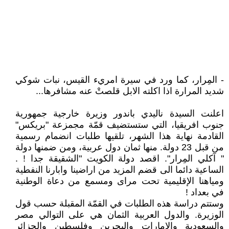
- المِرار، كما ورد في سيرة امريء القيس، نبات شوكي
شديد المرارة اذا اكلته الابل قلصتْ عنه مشافرها...
اعلنت السيدة ناليدي باندور وزيرة خارجية جمهورية
جنوب افريقيا، التي ستستضيف قمّة مجمزعة "بريكس"
القادمة نهاية هذا الشهر، تلقيها طلبات انضمام رسمية
من قبل 23 دولة. منها ثمان دول عربية، ومن ضمنها دولة
" آكلي المِرار". اقصد دولة الكويت "الشقيقة جدا ! .
الساعية دائما الى قضم المزيد من اراضينا وابارنا النفطية
ومياهنا الإقليمية تحت مراى ومسمع من دعاة الوطنية
في بعداد !
وستتم دراسة هذه الطلبات في القمّة المقبلة حسب قول
الوزيرة. والدول العربية الثمان هي على التوالي مصر
والسعودية والامارات والبحرين وفلسطين والجزائر