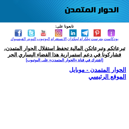
تابعونا على:
بودكاست
بنترست
تيلكرام
لينكدإن
الانستغرام
اليوتيوب
التويتر
الفيسبوك
تبرعاتكم وتبرعاتكن المالية تحفظ استقلال الحوار المتمدن،
فشاركونا في دعم استمرارية هذا الفضاء اليساري الحر
[اشترك في قناة ‫«الحوار المتمدن» على اليوتيوب]
الحوار المتمدن - موبايل
الموقع الرئيسي