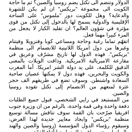
الدولار وتنضم الى تكتل يضم روسيا والصين؟ ثم ما حاجة
الكويت الى مجموعة "بريكس" ان لم يكن للشهرة
والدعاية؟ وهل للكويت دور "ملموس" على الساحة
الإقليمية والدولية يسمح لها بالدخول إلى تكتل من قوى
مؤثرة في شؤون العالم؟ ان تقليد الكبار لا يجعل من
المرء كبيرا مهما فعل.
اتفهّم تماما رغبة وحاجة ومساعي كوبا وفنزويلا وفيتنام
وغيرها من دول امريكا اللاتينية للانضمام الى منظمة
"بريكس". فهذه الدول لها تاريخ مشرّف وعريق في
مقارعة الامبريالية الامريكية. وذاقت الويلات بالمعنى
الدقيق للكلمة، على يد دولة الشر امريكا. أما المغرب
والكويت والبحرين، فهذه دول لا يمكنها عصيان صاحبة
السعادة واشنطن. وسوف تضع في طريقهم الف حجر
عثرة لمنعهم من الانضمام إلى تكتل تقوده روسيا
والصين.
من المستبعد في رايي الشخصي، قبول جميع الطلبات
دفعة واحدة وفي قمة واحدة، بالرغم من ان وزيرة جنوب
افريقيا صرّحت بان القمة سوف تناقش مسالة توسيع
منظمة "بريكس" وايجاد معايير جديدة لهذا الغرض،
وسيقوم رؤساء الدول المؤسسة (روسيا والصين والهند