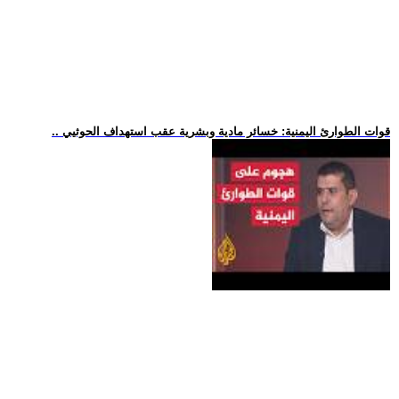
.. قوات الطوارئ اليمنية: خسائر مادية وبشرية عقب استهداف الحوثيي