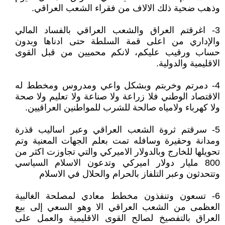
وذهب ضحية ذلك الالاف من فقراء الشعب العراقي.
3- اغرقتم العراق والشعب العراقي بالفساد المالي
والإداري من اعلى قمة السلطة حتى ادناها وبدون
حساب ورقيب عليكم، لانكم محميين من قبل القوى
الاقليمية والدولية.
4- دمرتم وخربتم وبشكل واعي ومدروس ومخطط له
الاقتصاد الوطني فلا زراعة ولا صناعة ولا تعليم ولا صحة
ولا كهرباء ولامياه صالحة للشرب للمواطنين العراقيين.
5- سرقتم ثروة الشعب العراقي وعبر اساليب قذرة
ومدانة وحقيرة وسافله تمت بعلم الجهات المعنية وتم
تحويلها للخارج وبالدولار الاميركي والتي تجاوزت اكثر من
800 مليار دولار اميركي وتدعون الاسلام السياسي
وتتحدثون وعبر التلفاز بالحرام والحلال في الاسلام
6- تسعون وتنفذون مخطط معادي لمصلحة الغالبية
العظمى من الشعب العراقي الا وهو السعي إلى بيع
العراق بالتفصيخ لصالح القوى الاقليمية والعمل على