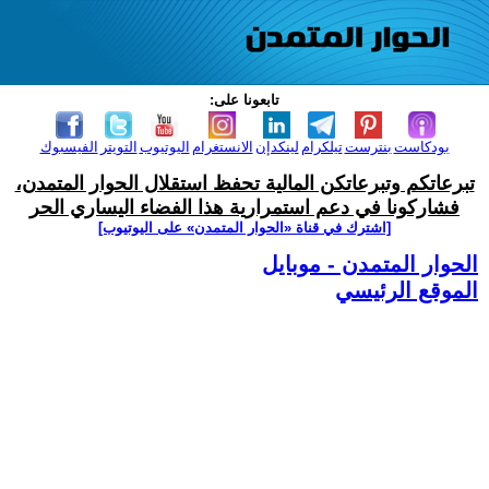
تابعونا على:
بودكاست
بنترست
تيلكرام
لينكدإن
الانستغرام
اليوتيوب
التويتر
الفيسبوك
تبرعاتكم وتبرعاتكن المالية تحفظ استقلال الحوار المتمدن،
فشاركونا في دعم استمرارية هذا الفضاء اليساري الحر
[اشترك في قناة ‫«الحوار المتمدن» على اليوتيوب]
الحوار المتمدن - موبايل
الموقع الرئيسي