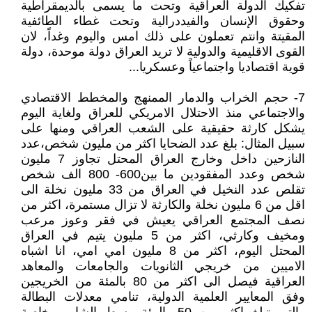
تفكيك الدولة العراقية وتحت ما يسمى بالديمقراطية
وحقوق الإنسان والفيددرالية وتحت غطاء الطائفية
المقيتة وانتم تعملون على ذلك امس واليوم وغداً، لان
القوى الاقليمية والدولية لا تريد العراق دولة موحدة، دولة
قوية اقتصاديا واجتماعياً وعسكريا...
7- حجم الخراب والدمار الممنهج والمخطط الاقتصادي
والاجتماعي منذ الاحتلال الامريكي للعراق ولغاية اليوم
يشكل كارثة حقيقية على الشعب العراقي ومنها على
سبيل المثال: بلغ عدد الضحايا اكثر من مليون شخص،عدد
النازحين داخل وخارج العراق المحتل تجاوز 7 مليون
شخص وعدد المفقودين ما بين600- 800 الف شخص
تقلص عدد النخيل في العراق من 33 مليون نخلة الى
اقل من 6 مليون نخلة والكارثة لا تزال مستمرة، اكثر من
نصف المجتمع العراقي يعيش في فقر وعوز مرعب
ومخيف وكارثي، اكثر من 5 مليون يتيم في العراق
المحتل اليوم، اكثر من 8 مليون امي امي، انا اشباه
الاميين من خريجي الثانويات والجامعات والمعاهد
العراقية فيصل الى اكثر من 80 بالمئة من الخريجين
وفق المعايير العلمية الدولية، تنامي معدلات البطالة