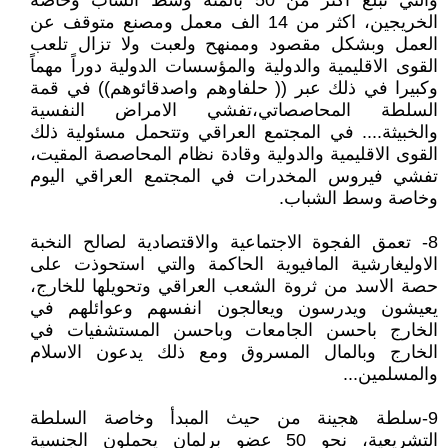
والتي تبلغ اكثر من 50 بالمئة وسط الشاب وخاصة
الخريجين، اكثر من 14 الف معمل ومصنع متوقف عن
العمل وبشكل مقصود وممنهح ولعبت ولا تزال تلعب
القوى الاقليمية والدولية والمؤسسات الدولية دوراً مهماً
وكبيرا في ذلك عبر (( حلفاوهم واصدقائوهم)) في قمة
السلطة المحاصصاتي،تفشي الامراض النفسية
والخبيثة.... في المجتمع العراقي وتتحمل مسئولية ذلك
القوى الاقليمية والدولية وقادة نظام المحاصصة المقيت،
تفشي فيروس المخدرات في المجتمع العراقي اليوم
وخاصة وسط الشباب.
8- تعمق الفجوة الاجتماعية والاقتصادية لصالح النخبة
الاوليغارشية المافيوية الحاكمة والتي استحوذت على
حصة الاسد من ثروة الشعب العراقي وتحويلها للخارج،
يعيشون ويدرسون ويعالجون انفسهم وعوائلهم في
الخارج باحسن الجامعات وباحسن المستشفيات في
الخارج وبالمال المسروق ومع ذلك يدعون الاسلام
والمسلمين...
9-سلطة هجينة من حيث المبدأ وخاصة السلطة
التشريعية، نحو 50 عضو برلمان يحملون الجنسية