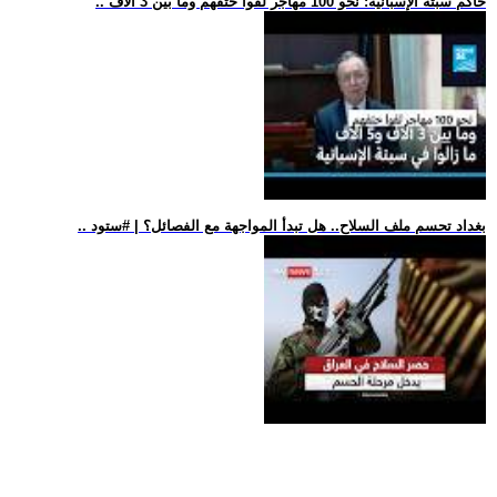
.. حاكم سبتة الإسبانية: نحو 100 مهاجر لقوا حتفهم وما بين 3 آلاف
.. بغداد تحسم ملف السلاح.. هل تبدأ المواجهة مع الفصائل؟ | #ستود