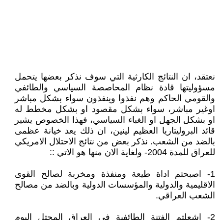
نعتقد، ان النتائج الكارثية التي سوف نذكر بعضها يتحمل
مسؤوليتها قادة نظام المحاصصة السياسي والطائفي
والقومي الحاكم وهم نفذوا وينفذون سواء بشكل مباشر
اوغير مباشر، سواء بشكل مقصود او بشكل مخطط له
او بشكل الجهل او الغباء السياسي، فهذا الخصوص يشير
قائد البروليتاريا العظيم لينين، ان ذلك يعد خيانة عظمى
بالضد من الشعب. نذكر بعض من نتائج الاحتلال الامريكي
للعراق للمدة 2004- ولغاية الان منها هو الاتي ::
1- اصبحتم اداة طيعة ومنفذة ومخربة لصالح القوى
الاقليمية والدولية والمؤسسات الدولية وبالضد من مصالح
الشعب العراقي.
2- اشعلتم الفتنة الطائفية في العراق المحتل اليوم