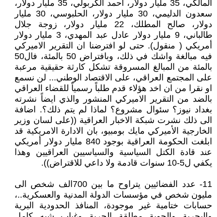
المالكي، 35 مليار دولار، احمد الكربولي، 35 مليار دولار،
سعدون الدليمي، 30 مليار دولار، الحلبوسي، 30 مليار
دولار، صالح المطلك، 22 مليار دولار، زوجة جلال
طالباني، 9 مليار دولار عادل عبد المهدي، 3 مليار دولار
أمريكي ( منقول). حتى لو افترضنا ان التقرير الاميركي
فيه مبالغة واشك في ذلك، وبافتراض 50 بالمئة، فال50
بالمئة من المبالغ المسروقة تشكل كارثة حقيقية مرعبة
على المجتمع العراقي، على الاقتصاد الوطني... لن نسمع
او نقرا من ان اخد هؤلاء قدم طلباً رسمياً للقضاء العراقي
بالضد من التقرير الاميركي المنشور والذي ايضاً نشرته
بغداد نيوز؟ سئوال مشروع؟ لماذا لم يتم ذلك؟. اضافة
الى ذلك نشرت شبكة الاخبار العراقية ((على لسان وزير
الخارجية الأميركي مايك بومبيو، بان الادارة الامريكية قد
ابلغت الحكومة العراقية بوجود 840 مليار دولار أمريكي
عند قادة الكتل السياسية والسياسيين العراقيين وهذا
يكفي ل5-10 سنوات قادمة ولا داعي للاقتراض)).
11- عدد الفضائيين يتراوح ما بين 700الف شخص الى
مليون شخص في مؤسسات الدولة المدنية والعسكرية..،
حسابات ختامية غير موجودة، المنافذ الحدودية البرية
والبحرية والجوية مطلقة الحرية وغياب شبه كامل