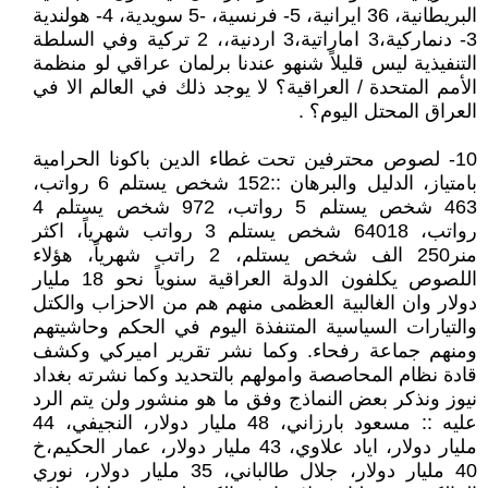
البريطانية، 36 ايرانية، 5- فرنسية، -5 سويدية، 4- هولندية
3- دنماركية،3 اماراتية،3 اردنية،، 2 تركية وفي السلطة
التنفيذية ليس قليلاً شنهو عندنا برلمان عراقي لو منظمة
الأمم المتحدة / العراقية؟ لا يوجد ذلك في العالم الا في
العراق المحتل اليوم؟ .
10- لصوص محترفين تحت غطاء الدين باكونا الحرامية
بامتياز، الدليل والبرهان ::152 شخص يستلم 6 رواتب،
463 شخص يستلم 5 رواتب، 972 شخص يستلم 4
رواتب، 64018 شخص يستلم 3 رواتب شهرياً، اكثر
منر250 الف شخص يستلم، 2 راتب شهرياً، هؤلاء
اللصوص يكلفون الدولة العراقية سنوياً نحو 18 مليار
دولار وان الغالبية العظمى منهم هم من الاحزاب والكتل
والتيارات السياسية المتنفذة اليوم في الحكم وحاشيتهم
ومنهم جماعة رفحاء. وكما نشر تقرير اميركي وكشف
قادة نظام المحاصصة وامولهم بالتحديد وكما نشرته بغداد
نيوز ونذكر بعض النماذج وفق ما هو منشور ولن يتم الرد
عليه :: مسعود بارزاني، 48 مليار دولار، النجيفي، 44
مليار دولار، اياد علاوي، 43 مليار دولار، عمار الحكيم،خ
40 مليار دولار، جلال طالباني، 35 مليار دولار، نوري