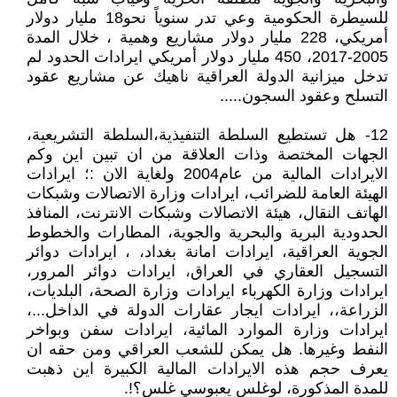
للسيطرة الحكومية وعي تدر سنوياً نحو18 مليار دولار
أمريكي، 228 مليار دولار مشاريع وهمية ، خلال المدة
2005-2017، 450 مليار دولار أمريكي ايرادات الحدود لم
تدخل ميزانية الدولة العراقية ناهيك عن مشاريع عقود
التسلح وعقود السجون.....
12- هل تستطيع السلطة التنفيذية،السلطة التشريعية،
الجهات المختصة وذات العلاقة من ان تبين اين وكم
الايرادات المالية من عام2004 ولغاية الان :؛ ايرادات
الهيئة العامة للضرائب، ايرادات وزارة الاتصالات وشبكات
الهاتف النقال، هيئة الاتصالات وشبكات الانترنت، المنافذ
الحدودية البرية والبحرية والجوية، المطارات والخطوط
الجوية العراقية، ايرادات امانة بغداد، ، ايرادات دوائر
التسجيل العقاري في العراق، ايرادات دوائر المرور،
ايرادات وزارة الكهرباء ايرادات وزارة الصحة، البلديات،
الزراعة،، ايرادات ايجار عقارات الدولة في الداخل...،
ايرادات وزارة الموارد المائية، ايرادات سفن وبواخر
النفط وغيرها. هل يمكن للشعب العراقي ومن حقه ان
يعرف حجم هذه الايرادات المالية الكبيرة اين ذهبت
للمدة المذكورة، لوغلس يعبوسي غلس؟!.