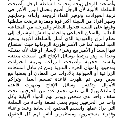
وأصبحت للرجل زوجة وتحولت السلطة للرجل وأصبحت
السلطة الأبوية لأن الرجل أصبح يتحمل الوزر الأكبر في
تربية الحيوانات وتوفير الغذاء لزوجته وأبناءه وحمايتهم
وظهر أفراد من القبيلة أكثر قوة ومقدرة فرضت سلطتها
وقوتها على القبيلة فتحول النظام والمرحلة من المشاعية
البدائية والسكن الجماعي والحياة والعيش المشترك إلى
نظام الرق والعبودية الذي امتاز بالسلطة الأبوية وتبعية
العبد للسيد كما في الامبراطورية الرومانية حيث استطاع
فيها السيد أو الأمير بيع وشراء الإنسان أو قتله لأنه يمتلكه
وعبداً له وهو مرتبط بوسائل الإنتاج التي أصبحت معدنية
وليست حجرية وأصبحت الزراعة وتربية الحيوانات
وتدجينها وامتهان الحرف البدوية ومن ثم تبادل المنتجات
الزراعية أو الحيوانية بالأدوات من المعادن أو بعضها مع
بعض ومن ثم ظهرت قاعدة تقسيم العمل وتراكم
الأموال وتكدس وسائل الإنتاج وظهرت قاعدة
(المانفكتوريا) التي تعني تجمع عدد من الحرفيين تحت
سقف واحد لدى شخص ويوفر لهم المواد الأولية وكل
واحد من الحرفيين يقوم بعمل قطعة واحدة من السلعة
التي يراد عملها وانقسم المجتمع إلى سادة وعبيد وأغنياء
وفقراء مستثمرون ومستثمرين أناس لهم كل الحقوق