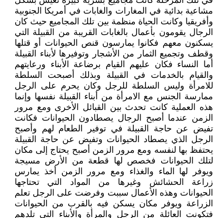
في تلك المرحلة كانت مجاميع بشرية كبيرة تعيش بشكل
مشاعية بدائية في المغارات والغابات في أمريكا الجنوبية
وأفريقيا وكانت الحياة منظمة بين تلك المجاميع حيث كان
الرجال يقومون بأعمال بالغابات القريبة من القبيلة التي
يسكنون معهم فكانوا يمارسون قنص الحيوانات أو قتلها
وقطف وتجميع الثمار من الأشجار وتوفيرها لأبناء القبيلة
أما النساء فكان عليهم القيام برضاعة الأبناء ورعايتهم
والقيام بالخدمات في القبيلة وبذلك أصبحت السلطة
للامرأة وليس السلطة للرجل وكان يحرم على الرجل
ممارسة الجنس مع الامرأة من أبناء القبيلة نفسها وإنما
هذه العملية كانت تحدث بين القبائل الأخرى ومع مرور
الزمن عندما أصبح الرجال يصطادون الحيوانات فكانت
تفيض عن حاجة القبيلة في توفير الطعام لهم وأصبح
الرجل الذي يصطاد الحيوانات وتفيض عن حاجة القبيلة
يحتفظ بها لنفسه ومع مرور الزمن أصبح يحتاج إلى مكان
لتلك الحيوانات فخصص لها قطعة من الأرض مسيجة
ويوفر لها الماء والغذاء ومع مرور الزمن أخذ يمارس
زراعة الحشائش وغيرها من المواد التي تحتاجها
الحيوانات وهذه الأعمال سببت وفرضت على الرجل تعلم
الزراعة ويوفر مكان يسكن فيه بالقرب من الحيوانات
فتكونت العائلة من الرجل والمرأة والأبناء التي تلدهم