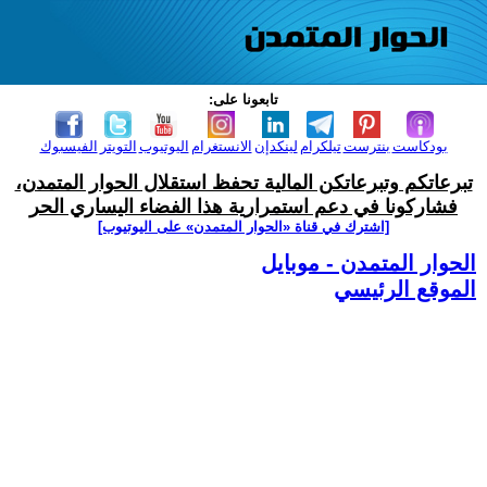
تابعونا على:
بودكاست
بنترست
تيلكرام
لينكدإن
الانستغرام
اليوتيوب
التويتر
الفيسبوك
تبرعاتكم وتبرعاتكن المالية تحفظ استقلال الحوار المتمدن،
فشاركونا في دعم استمرارية هذا الفضاء اليساري الحر
[اشترك في قناة ‫«الحوار المتمدن» على اليوتيوب]
الحوار المتمدن - موبايل
الموقع الرئيسي