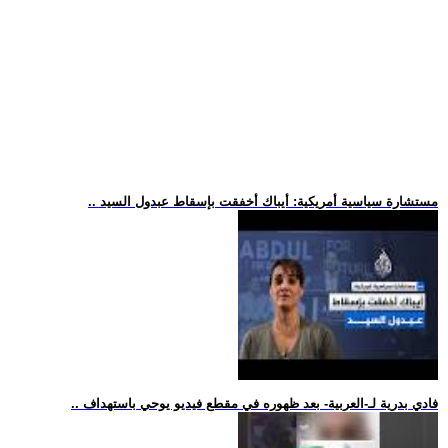
.. مستشارة سياسية أمريكية: أيباك أخفقت بإسقاط عبدول السيد
.. فادي بدرية لـ-العربية- بعد ظهوره في مقطع فيديو يوحي باستهداف