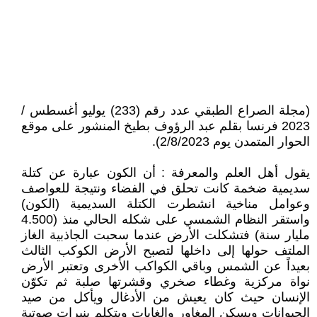
(مجلة الصراع الطبقي عدد رقم (233) يوليو أغسطس /
2023 فرنسا بقلم عبد الرؤوف بطيخ المنشور على موقع
الحوار المتمدن يوم 2/8/2023).
يقول أهل العلم والمعرفة : أن الكون عبارة عن كتلة
سديمية ضخمة كانت تحلق في الفضاء ونتيجة للعواصف
وعوامل مناخية انشطرت الكتلة السديمية (الكون)
واستقر النظام الشمسي على شكله الحالي منذ (4.500
مليار سنة) فتشكلت الأرض عندما سحبت الجاذبية الغاز
الملتف حولها إلى داخلها لتصبح الأرض الكوكب الثالث
بعيداً عن الشمس وباقي الكواكب الأخرى وتعتبر الأرض
نواة مركزية وغطاء صخري وقشرتها صلبة ثم تكوّن
الإنسان حيث كان يعيش من الأدغال ويأكل من صيد
الحيوانات ويسكن المغاور والغابات ويتكلم بنبرات صوتية