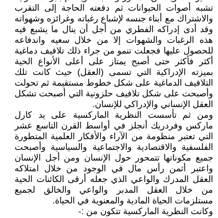
تشبه أصوات الحيوانات ثم دفعته الحاجة إلى التقرب
والاشتراك مع أبناء جنسه لإشباع رغباته وغرائزه وشهواته
وقد أدى إدراكه الفطري من أجل أن ينال ما يشبع فيه
هذه الرغبات والشهوات إلا من خلال سعيه واندفاعه
للحصول عليها فجعلت تنمو من جراء ذلك تلافيف دماغية
أكثر فأكثر حتى أصبح يمتاز على أعلى الأنواع الحية
بميزته الإدراكية التي تسمى (العقل) حيث كانت تلك
التلافيف الدماغية على شكل خطوط مستقيمة ثم تحولت
وأصبحت على شكل تلافيف حلزونية التي أصبحت تشكل
العقل الإنساني والإدراكي للإنسان.
ومن ثم تأسست النظرية الماركسية على يد كارل
ماركس وفردريك أنجلز في أواسط القرن التاسع عشر
التي تعتبر منظومة من الآراء والأفكار العلمية المتطورة
الفلسفية والاقتصادية والاجتماعية والسياسية وأصبحت
جميع مكوناتها تتمحور حول الإنسان ومن أجل الإنسان
واعتبر أثمن رأس مال في الوجود من خلال امتلاكه
العقل المدرك والواعي الذي جعله أرقى الكائنات الحية
من خلال العقل المدبر والواعي والخالق لجميع
مستلزمات الحياة المادية والمعنوية في الحياة.
وكانت النظرية الماركسية تتكون من :-