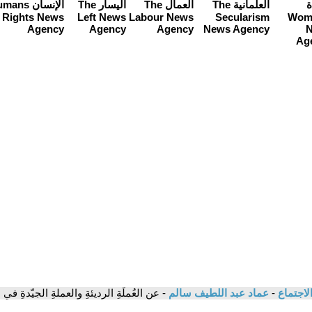
لاجتماع
-
عماد عبد اللطيف سالم
- عن العُملَةِ الرديئةِ والعملةِ الجيّدةِ 