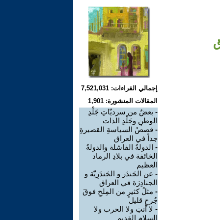
ق
إجمالي القراءات: 7,521,031
المقالات المنشورة: 1,901
-
بعضٌ من سرديّاتِ جَلْدِ
الوطنِ وجَلْدِ الذات
-
قصصُ السياسةِ القصيرةِ
جداً في العراق
-
الدولةُ الفاشلة والدولةُ
الخائفة في بلادِ الرماد
العظيم
-
عن الجَندَر و الجَندَرِيّة و
الجنادِرَة في العراق
-
مثلُ كثيرٍ من المِلحِ فوقَ
جُرحٍ قليل
-
لا أنتِ ولا الحرب ولا
السلام القديم