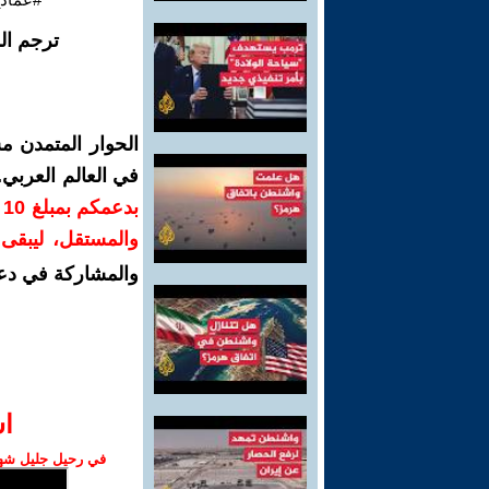
ترجم ال
الحوار المتمدن م
في العالم العربي
ب
والمستقل، ليبقى ص
والمشاركة في دع
ا‫
في رحيل جليل شهبا