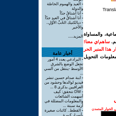
-
العيد والهموم الخاصّة
والدولة
Transl
-
أنا أشتاقُ جدّاً
-
أنا أشتاقُ في العيدِ جدّاً
-
ديالكتيك الحُبِّ الأوّلِ..
والأخير
اعية، والمساواة
المزيد.....
م.
ساهم/ي معنا!
رار هذا المنبر الحر
أخبار عامة
معلومات التحويل
-
البرادعي يعدد 4 أمور
تجعل الوضع بالشرق
الأوسط -ينتقل من السي
...
-
ابنة صدام حسين تنشر
فيديو لوالدها وحشود من
العراقيين بذكرى 8 ...
-
DW تتحقق: كيف
أسهمت الشائعات
والمعلومات المضللة في
أزمة سبتة ...
الحوار المتمدن
-
القطط.. كائنات صغيرة
بأسرار كبيرة