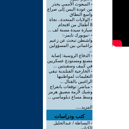
-
المبعوث الأممي يحذر
من عودة اليمن إلى صراع
واسع النطاق
-
الولايات المتحدة.. نجاة
8 أطفال من اقتحام
سيارة سيدة مسنة لف ...
-
-نيويورك تايمز-:
واشنطن تبحث عن زعيم
براغماتي بين المسؤولين
...
-
الدفاع الروسية: إصابة
مصنع ومستودع عسكريين
في كييف وسفينتين ...
-
الخارجية الفنلندية تبقي
التعليمات لمواطنيها
الراغبين بالقتال ...
-
مباشر: توقعات بانفراج
وشيك لأزمة مضيق هرمز
وسط مساع دبلوماسي ...
المزيد.....
كتب ودراسات
-
البساطة / عبدالجليل
الكناني