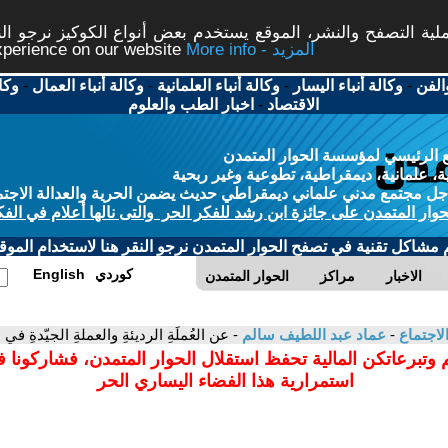
ة التصفح والنشر، الموقع يستخدم بعض أنواع الكوكيز نرجو النق
More info - المزيد
experience on our website
الفن
-
وكالة أنباء اليسار
-
وكالة أنباء العلمانية
-
وكالة أنباء العمال
-
وكا
الاقتصاد
-
اخبار الطب والعلوم
 الرئيسي لمؤسسة الحوار المتمدن
، علمانية، ديمقراطية، تطوعية وغير ربحية
ل مجتمع مدني علماني ديمقراطي حديث يضمن الحرية والعدالة الاجتم
حوار المتمدن على جائزة ابن رشد للفكر الحر والتى نالها أعلام في الفك
م مشاكل تقنية في تصفح الحوار المتمدن نرجو النقر هنا لاستخدام الموقع
كوردي
English
الاخبار
مراكز
الحوار المتمدن
لاجتماع
-
عماد عبد اللطيف سالم
- عن العُملَةِ الرديئةِ والعملةِ الجيّدةِ 
 وتبرعاتكن المالية تحفظ استقلال الحوار المتمدن، فشاركونا 
استمرارية هذا الفضاء اليساري الحر