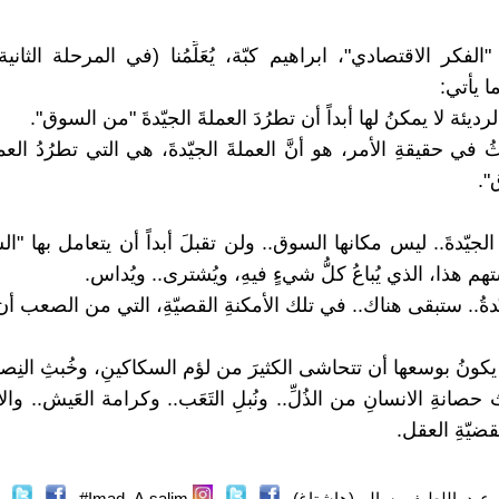
الفكر الاقتصادي"، ابراهيم كبّة، يُعَلِّمُنا (في المرحلة الثاني
ا يأتي:
لرديئة لا يمكنُ لها أبداً أن تطرُدَ العملةَ الجيّدةَ "من السوق".
 في حقيقةِ الأمر، هو أنَّ العملةَ الجيّدةَ، هي التي تطرُدُ العمل
".
 الجيّدةَ.. ليس مكانها السوق.. ولن تقبلَ أبداً أن يتعامل بها "ال
 هذا، الذي يُباعُ كلُّ شيءٍ فيهِ، ويُشترى.. ويُداس.
ّدةُ.. ستبقى هناك.. في تلك الأمكنةِ القصيّةِ، التي من الصعب أن ي
يكونُ بوسعها أن تتحاشى الكثيرَ من لؤم السكاكينِ، وخُبثِ النِص
حصانةِ الانسانِ من الذُلِّ.. ونُبلِ التَعَب.. وكرامة العَيش.. وال
قضيّةِ العقل.
عبد_اللطيف_سالم (هاشتاغ)
Imad_A.salim#