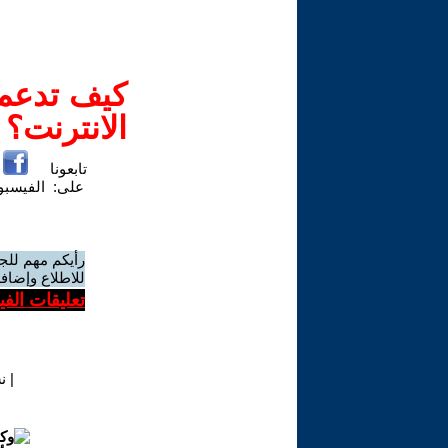
كيف تدعم-
الانترنت؟
تابعونا
على:
الفيسب
رأيكم مهم للج
للاطلاع وإضافة
تعليقات الف
|
ن