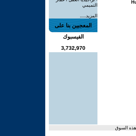
التميمي
المزيد.....
المعجبين بنا على
الفيسبوك
3,732,970
في هذه السوق