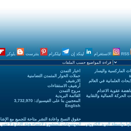
RSS
الانستغرام
لينكد إن
تيلكرام
بنترست
بلوكر
ث الماركسية واليسار
اخبار التمدن
ة
حملات الحوار المتمدن التضامنية
حاث العلمانية في العالم
الارشيف
أرشيف الاستفتاءات
اهضة عقوبة الاعدام
مروج التمدن
الحركة العمالية والنقابية
القائمة البريدية
المعجبين بنا على الفيسبوك: 3,732,970
English
حقوق النسخ واعادة النشر متاحة للجميع مع الإشا
ا بواسطة البريد الكتروني
الموضوعات المنشورة لاعضاء هيئة الادارة لا تعبر