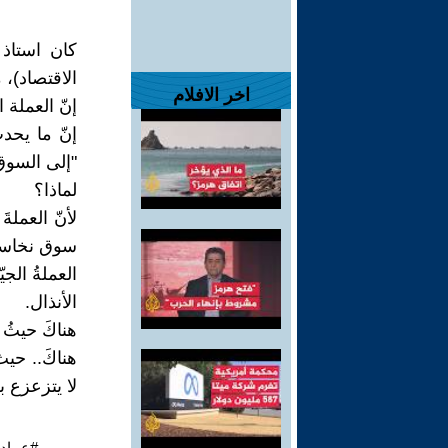
كان استاذ "
الاقتصاد)، م
اخر الافلام
إنّ العملة ا
إنّ ما يحدثُ
"إلى السوق
لماذا؟
لأنّ العملةَ
سوق نخاستهم
العملةُ الجي
الأنذال.
هناكَ حيثُ 
هناكَ.. حيث 
لا يتزعزع ب
#عماد_