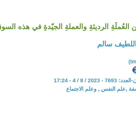
 العُملَةِ الرديئةِ والعملةِ الجيّدةِ في هذه السو
اللطيف سالم
202 / 8 / 4 - 17:24
فة ,علم النفس , وعلم الاجتماع