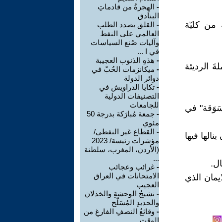
-
الهِجرةُ من قادماتِ
البنادق
ة من كليّة
-
القلق بصدد الطلب
العالمي على النفط
وآليات صُنع السياسات
في ا ...
-
هذهِ الذنوب العجيبة
ةَ الرديئة
-
ميكانزمات الحُبّ في
دوائر الدولة
-
تكايا الدراويش في
التصنيفات الدولية
للجامعات
سَوَقة" في
-
جمعة مُبارَكة بدرجة 50
مئوي
-
القطاع غير النفطي/
نالها فيها
مؤشرات رئيسة/ 2023
(الأردن، المغرب، سلطنة
...
ال.
-
غرائب وعجائب
الامتحانات في العراق
ايمان الذي
العجيب
-
نشيجُ الوحشةِ والخذلان
والحديدِ المُسَلّح
-
وقائعُ النصفِ الفارغِ من
الوقت