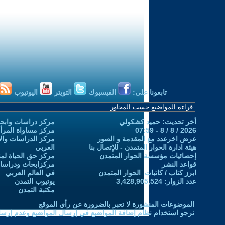
تابعونا على:
الفيسبوك
التويتر
اليوتيوب
أخر تحديث: حميد كشكولي
مركز دراسات وابحا
2026 / 8 / 8 - 07:59
مركز مساواة المرأ
عرض اخرعدد مع المقدمة و الصور
مركز الدراسات والاب
هيئة ادارة الحوار المتمدن - للإتصال بنا
العربي
إحصائيات مؤسسة الحوار المتمدن
مركز حق الحياة لمن
قواعد النشر
مركزابحاث ودراسات 
ابرز كتاب / كاتبات الحوار المتمدن
في العالم العربي
عدد الزوار: 3,428,905,524
يوتيوب التمدن
مكتبة التمدن
الموضوعات المنشورة لا تعبر بالضرورة عن رأي الموقع
نرجو استخدام نظام إضافة المواضيع في إرسال المواضيع وعدم إرساله