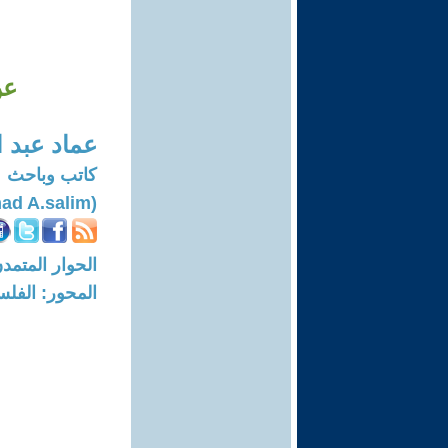
عن
عماد عبد 
كاتب وباحث
(Imad A.salim)
الحوار المتمدن-العدد: 7693 - 3
المحور: الفلس