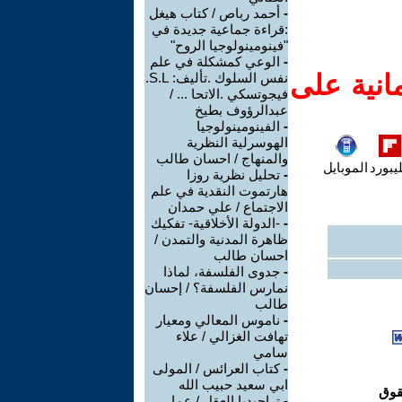
-
أحمد رباص / كتاب هيغل
:قراءة جماعية جديدة في
"فينومينولوجيا الروح"
-
الوعي كمشكلة في علم
انية على
نفس السلوك .تأليف: S.L.
فيجوتسكي .الاتحا ... /
عبدالرؤوف بطيخ
-
الفينومينولوجيا
الهوسرلية النظرية
والمنهاج / احسان طالب
يبورد
الموبايل
-
تحليل نظرية روزا
هارتموت النقدية في علم
الاجتماع / علي حمدان
-
-الدولة الأخلاقية- تفكيك
ظاهرة المدنية والتمدن /
احسان طالب
-
جدوى الفلسفة، لماذا
نمارس الفلسفة؟ / إحسان
طالب
-
ناموس المعالي ومعيار
تهافت الغزالي / علاء
سامي
-
كتاب العرائس / المولى
ابي سعيد حبيب الله
-
تراجيديا العقل / عمار