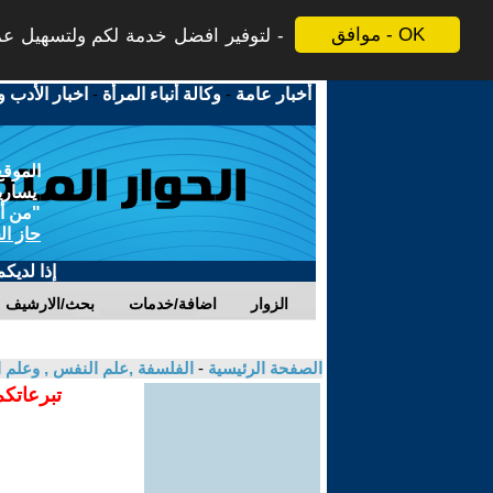
موافق - OK
لتوفير افضل خدمة لكم ولتسهيل عملي
أخبار عامة
-
وكالة أنباء المرأة
-
اخبار الأدب و
الموقع
يسارية
"من أج
حاز ال
إذا لديك
الزوار
اضافة/خدمات
بحث/الارشيف
الصفحة الرئيسية
-
الفلسفة ,علم النفس , وعلم ا
تبرعاتكم