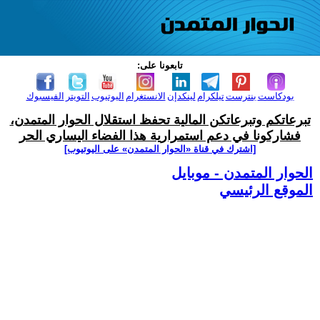
تابعونا على:
بودكاست
بنترست
تيلكرام
لينكدإن
الانستغرام
اليوتيوب
التويتر
الفيسبوك
تبرعاتكم وتبرعاتكن المالية تحفظ استقلال الحوار المتمدن،
فشاركونا في دعم استمرارية هذا الفضاء اليساري الحر
[اشترك في قناة ‫«الحوار المتمدن» على اليوتيوب]
الحوار المتمدن - موبايل
الموقع الرئيسي