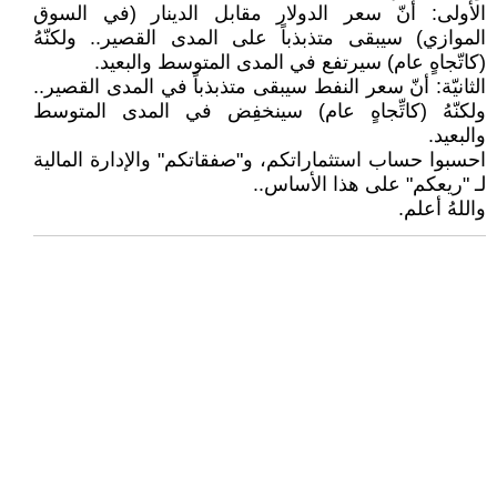
الأولى: أنّ سعر الدولار مقابل الدينار (في السوق
الموازي) سيبقى متذبذباً على المدى القصير.. ولكنّهُ
(كاتّجاهٍ عام) سيرتفع في المدى المتوسط والبعيد.
الثانيّة: أنّ سعر النفط سيبقى متذبذباً في المدى القصير..
ولكنّهُ (كاتِّجاهٍ عام) سينخفِض في المدى المتوسط
والبعيد.
احسبوا حساب استثماراتكم، و"صفقاتكم" والإدارة المالية
لـ "ريعكم" على هذا الأساس..
واللهُ أعلم.