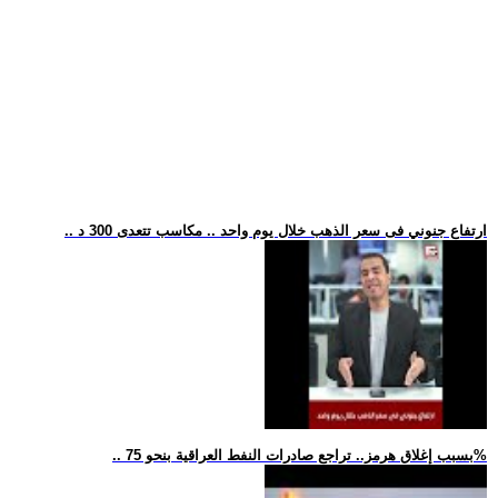
.. ارتفاع جنوني فى سعر الذهب خلال يوم واحد .. مكاسب تتعدى 300 د
.. بسبب إغلاق هرمز.. تراجع صادرات النفط العراقية بنحو 75%