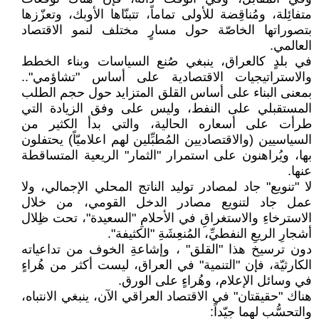
متفائِلة، ومُناقِضة للأولى تماماً، تتبنّاها الأوبك، وتعزّزها
بتصوراتها الخاصّة حول مسارٍ مختلف لنمو الاقتصاد
العالمي.
في بلدٍ كالعراق، ينبغي صُنع السياسات وبناء الخطط
والاستراتيجيات الاقتصادية على أساس "تشاؤمي"..
بمعنى البناء على أساس القلق المتزايد حول حجم الطلب
المستقبلي على النفط، وليس على وفق الزيادة التي
طرأت على أسعاره الحالية، والتي بدأ الكثير من
السياسيين (والاقتصاديين المُطبِّلين لهم اعلاميّاً) يحتفلون
بها، ويُراهنون على استمرار "الثمار" الريعية المتساقطة
عنها.
لا "تنويع" جاد لمصادر توليد الناتج المحلي الإجمالي، ولا
عمل جاد لتنويع مصادر الدخل القومي، من خلال
الاسترخاءِ والاستغراقِ في الأحلامِ "السعيدة"، تحت ظِلال
أشجارِ الريعِ النفطيِّ، المُنعِشَةِ "الكثيفة".
دون ترسيخ هذا "القلق" ، وإشاعةِ الخوف من تداعياته
الكارثيّة، فإن "التنمية" في العراق، ليست أكثر من هُراءٍ
في وسائل الإعلام، وهُراءٍ على الورق.
هناك "حقيقتان" في الاقتصاد العراقي الآن، ينبغي الانتباه،
والتحسُّب لهما جيّداً: