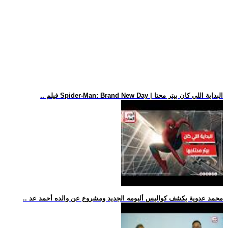
.. فيلم Spider-Man: Brand New Day | البداية اللي كان بيتر محتا
.. محمد عدوية يكشف كواليس ألبومه الجديد ومشروع عن والده أحمد عد