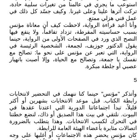
استوعب ما يجري في عالمنا من تغيرات سلبية حادة،
تركت أثرها علينا وعلى غيرنا. وكيف جسّد كل ذلك في
عمل فني هزلي ممتع.
وأنا أعيد قراءة الرواية، لاحظت كيف أن معاناة مؤنس
بسبب حساسيته المفرطة، تزداد تفاقماً، ولا ينفع فيها
النصح الذي ورد في الصفحات الأولى من الرواية، حينما
يقول الدكتور جوزيف، لجمعة، الشخصية الرئيسة في
الرواية، التي تعبر عن مؤنس على نحو ما: تصالح مع
نفسك يا جمعة، وتصالح مع الحياة، وإلا أصبت بانهيار
عصبي أو جلطة مبكرة.
5
وأتذكر "مؤنس" حينما كنا ننهمك في التحضير لانتخابات
رابطة الكتاب. قبل موعد الانتخابات بشهرين أو أكثر
قليلاً، تبدأ اجتماعاتنا الدورية التي اعتدنا عقدها في
البيوت. نلتقي في بيت هذا الصديق أو ذاك، لنضع خطتنا
في التحرك لكسب الانتخابات. وهذا يتطلب بالضرورة
اتصالات مثابرة بأعضاء الهيئة العامة للرابطة.
كان مؤنس يحضر هذه الاجتماعات أو أغلبها على وجه