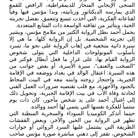
المنحى الإيجابي المنحاز للديمقراطية، الرافض للقمع
الذي يمارسه الديكتاتور وزبانيته، وبدا مؤنس فيها وفياً
لقناعاته الفكرية، التي أخذت تتسع وتتعمق، بفضل تجربته
الحية، وبتأثير من ثقافته الواسعة ذات المنابع المتعددة.
يحمل أحمد بطل الرواية الكثير من ملامح مؤنس، ويشير
إلى تجربته الشخصية. بل إن الرواية كلها، ما هي إلا
سيرة ذاتية متخفية في إهاب الرواية على نحو ما، تسرد
بأسلوب المونولوجات الداخلية التي يتولى شخوص
الرواية القيام بها، على غرار ما فعل أبطال فوكنر في
"الصخب والعنف"، سيرة الأسرة، أو بعض جوانب من
هذه السيرة: اعتقال الوالد في بغداد ووضعه في الإقامة
الجبرية، واحتجاز زوجته وابنته معه في البيت المحاط
بالجنود والأجهزة، مع قلب تقتضيه ضرورات العمل الفني
لحادثة وفاة الأب في بيت الإقامة الجبرية، وتحويل ذلك
إلى اغتيال أحمد على يد شخص مأجور، كان ذات يوم
منتمياً للفكرة نفسها التي ينتمي لها أحمد ووالده.
حينما أتذكر الكوميديا السوداء والسخرية المبطنة التي
تظهر في الرواية بين الحين والآخر، وبعض القفشات
الظريفة التي يشتمل عليها السرد الروائي أو حوارات
الشخوص، تقفز إلى ذهني مباشرة صورة مؤنس صاحب