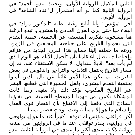
الثاني المكمل للرواية الأولى، وبحيث يبدو "أحمد" في
الرواية الثانية كما لو أنه استمرار ل"عناد الشاهد" في
الرواية الأولى.
أقرأ "مؤنس" وأنا أتابع رغبة بطله "الدكتور مراد" في
البقاء حياً حتى يرى القرن الحادي والعشرين. تبدو الرغبة
هنا مشحونة بفكرتنا المسبقة عن الحتمية، حتمية التقدم
التي يحملها التاريخ على جناحيه المحلقين في الزمن.
ورغم ما حملته إلينا مطالع هذا القرن الجديد من هزائم
وإحباطات، يظل اعتقادنا بأن "أجمل الأيام هو اليوم الذي
لم يأت بعد"، قابلاً للتداول، لا يمكن الاستغناء عنه، ثم إن
مسار التاريخ يحتمل التذبذب والتراجع والنكوص في بعض
الفترات. لم يكن هذا الأمر غائباً عن بال الذين آمنوا
بحتمية التقدم البشري، ولعل المسيرة التي قطعها البشر
عبر التاريخ المكتوب تؤكد ذلك ولا تنفيه. ربما كانت
المشكلة تكمن في فهمنا المسطح للحتمية، في تفاؤلنا
الساذج الذي دفعنا إلى الاقتناع بأن انتصار قوى العدل
والسلام ما هو إلا مسألة وقت، وقت قصير نسبياً.
لكن قراءتي لمؤنس لم تتوقف كثيراً عند ما هو إيديولوجي
في روايتيه، بقدر توقفي عند ما في الروايتين من صنعة
روائية ذكية، تتبدى أكثر ما تتبدى في الرواية الثانية. تبدو