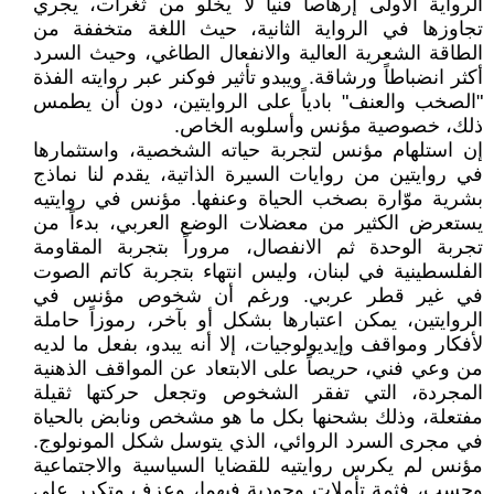
الرواية الأولى إرهاصاً فنياً لا يخلو من ثغرات، يجري
تجاوزها في الرواية الثانية، حيث اللغة متخففة من
الطاقة الشعرية العالية والانفعال الطاغي، وحيث السرد
أكثر انضباطاً ورشاقة. ويبدو تأثير فوكنر عبر روايته الفذة
"الصخب والعنف" بادياً على الروايتين، دون أن يطمس
ذلك، خصوصية مؤنس وأسلوبه الخاص.
إن استلهام مؤنس لتجربة حياته الشخصية، واستثمارها
في روايتين من روايات السيرة الذاتية، يقدم لنا نماذج
بشرية موّارة بصخب الحياة وعنفها. مؤنس في روايتيه
يستعرض الكثير من معضلات الوضع العربي، بدءاً من
تجربة الوحدة ثم الانفصال، مروراً بتجربة المقاومة
الفلسطينية في لبنان، وليس انتهاء بتجربة كاتم الصوت
في غير قطر عربي. ورغم أن شخوص مؤنس في
الروايتين، يمكن اعتبارها بشكل أو بآخر، رموزاً حاملة
لأفكار ومواقف وإيديولوجيات، إلا أنه يبدو، بفعل ما لديه
من وعي فني، حريصاً على الابتعاد عن المواقف الذهنية
المجردة، التي تفقر الشخوص وتجعل حركتها ثقيلة
مفتعلة، وذلك بشحنها بكل ما هو مشخص ونابض بالحياة
في مجرى السرد الروائي، الذي يتوسل شكل المونولوج.
مؤنس لم يكرس روايتيه للقضايا السياسية والاجتماعية
وحسب، فثمة تأملات وجودية فيهما، وعزف متكرر على