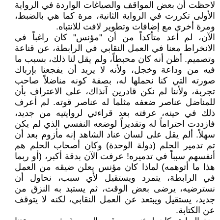
لاحظت أن بعض المواقف والصياغات الواردة في الرواية
الأولى تكررت في الرواية الثانية، مرة كما هي بالضبط،
ومرة أخرى مع إضافات وتطوير لافت للانتباه.
الآن، لم أعد متأكداً من أن "مؤنس" كان راغباً في
الانخراط معنا في العمل النقابي في الرابطة، عن قناعة
وتصميم. أظن أنه كان محبطاً، ولم يقل لنا ذلك، بسبب ما
فيه من وداعة وخجل، ولأنه لا يريد أن يفجعنا بإرباك
صورته التي كنا نحملها له، بصفة كونه مناضلاً صاحب
تجربة، ولأننا لم نكن قادرين آنذاك، على الاعتراف بأن
للمناضل عناصر ضعفه مثلما له عناصر قوته. لم أعرف
ذلك في حينه، عرفته بعد قراءتي لروايتيه من جديد،
فازددت احتراماً له وتقديراً لوضعه النفسي الذي لم يكن
سهلاً. ألم يقل على لسان عناد الشاهد إنه مأزوم بعد أن
تم تدمير الحلم (دولة الوحدة) وكان أصحاب الحلم هم
أنفسهم سبباً في تدميره! عرفت الآن بدقة أكبر، (أو ربما
هذا ما أتوهمه) لماذا كان مؤنس يعلن ضيقه من العمل
في الرابطة، يتمرد ويستقيل لأي سبب، نحاول أن
نسترضيه، يرضى بعض الوقت، ثم يستبد به النزق من
جديد، يستقيل ويبتعد عن العمل النقابي، لكنه لا يتوقف
عن الكتابة.