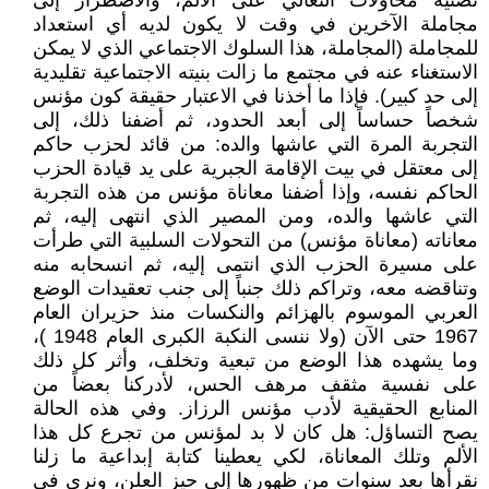
تضنيه محاولات التعالي على الألم، والاضطرار إلى
مجاملة الآخرين في وقت لا يكون لديه أي استعداد
للمجاملة (المجاملة، هذا السلوك الاجتماعي الذي لا يمكن
الاستغناء عنه في مجتمع ما زالت بنيته الاجتماعية تقليدية
إلى حد كبير). فإذا ما أخذنا في الاعتبار حقيقة كون مؤنس
شخصاً حساساً إلى أبعد الحدود، ثم أضفنا ذلك، إلى
التجربة المرة التي عاشها والده: من قائد لحزب حاكم
إلى معتقل في بيت الإقامة الجبرية على يد قيادة الحزب
الحاكم نفسه، وإذا أضفنا معاناة مؤنس من هذه التجربة
التي عاشها والده، ومن المصير الذي انتهى إليه، ثم
معاناته (معاناة مؤنس) من التحولات السلبية التي طرأت
على مسيرة الحزب الذي انتمى إليه، ثم انسحابه منه
وتناقضه معه، وتراكم ذلك جنباً إلى جنب تعقيدات الوضع
العربي الموسوم بالهزائم والنكسات منذ حزيران العام
1967 حتى الآن (ولا ننسى النكبة الكبرى العام 1948 )،
وما يشهده هذا الوضع من تبعية وتخلف، وأثر كل ذلك
على نفسية مثقف مرهف الحس، لأدركنا بعضاً من
المنابع الحقيقية لأدب مؤنس الرزاز. وفي هذه الحالة
يصح التساؤل: هل كان لا بد لمؤنس من تجرع كل هذا
الألم وتلك المعاناة، لكي يعطينا كتابة إبداعية ما زلنا
نقرأها بعد سنوات من ظهورها إلى حيز العلن، ونرى في