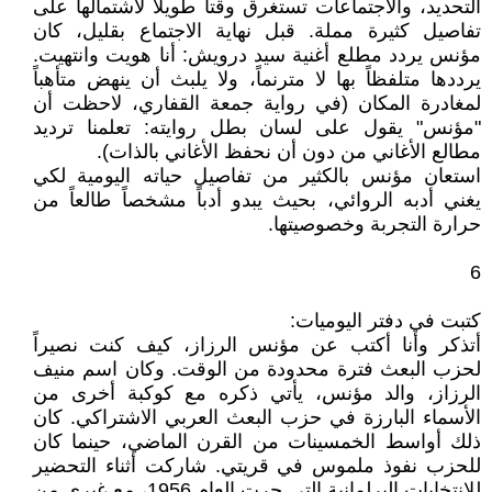
التحديد، والاجتماعات تستغرق وقتاً طويلاً لاشتمالها على
تفاصيل كثيرة مملة. قبل نهاية الاجتماع بقليل، كان
مؤنس يردد مطلع أغنية سيد درويش: أنا هويت وانتهيت.
يرددها متلفظاً بها لا مترنماً، ولا يلبث أن ينهض متأهباً
لمغادرة المكان (في رواية جمعة القفاري، لاحظت أن
"مؤنس" يقول على لسان بطل روايته: تعلمنا ترديد
مطالع الأغاني من دون أن نحفظ الأغاني بالذات).
استعان مؤنس بالكثير من تفاصيل حياته اليومية لكي
يغني أدبه الروائي، بحيث يبدو أدباً مشخصاً طالعاً من
حرارة التجربة وخصوصيتها.
6
كتبت في دفتر اليوميات:
أتذكر وأنا أكتب عن مؤنس الرزاز، كيف كنت نصيراً
لحزب البعث فترة محدودة من الوقت. وكان اسم منيف
الرزاز، والد مؤنس، يأتي ذكره مع كوكبة أخرى من
الأسماء البارزة في حزب البعث العربي الاشتراكي. كان
ذلك أواسط الخمسينات من القرن الماضي، حينما كان
للحزب نفوذ ملموس في قريتي. شاركت أثناء التحضير
للانتخابات البرلمانية التي جرت العام 1956، مع غيري من