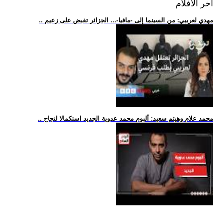
اخر الافلام
.. مهدي لعريبي: من السينما إلى -مافيا-... الجزائر تقبض على زعيم
.. محمد علام وهيثم سعيد: ألبوم محمد عدوية الجديد استكمالا لنجاح