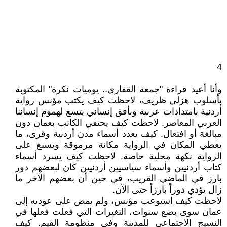
4
وأنا أعيد قراءة "جمعة القفاري.. يوميات نكرة" المكتوبة
بأسلوب هزلي ظريف، لاحظت كيف يكتب مؤنس رواية
أردنية بامتدادات عربية وبأفق إنساني يتسع لهموم إنساننا
العربي المعاصر. لاحظت كيف يحتفي الكاتب بعمان دون
مبالغة أو افتعال. كيف يعدد أسماء مدن أردنية وقرى، ما
يعطي المكان في الرواية مكانة مرموقة ويسبغ على
الرواية نكهة محلية خاصة. لاحظت كيف يسرد أسماء
كتاب أردنيين وأسماء سياسيين أردنيين كان لبعضهم دور
بارز في الماضي القريب، في حين أن بعضهم الآخر ما
زال يؤدي دوراً بارزاً حتى الآن.
لاحظت كيف استوعب مؤنس، ولم يمض على عودته إلى
عمان سوى بضع سنوات، التغيرات التي فعلت فعلها في
النسيج الاجتماعي للمدينة وفي منظومة القيم. كيف