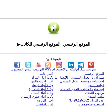
الموقع الرئيسي
الموقع الرئيسي للكاتب-ة
|
تابعونا على:
بنترست
تيلكرام
لينكدإن
الانستغرام
RSS
اليوتيوب
التويتر
الفيسبوك
الموقع الرئيسي
أخبار عامة
هيئة ادارة الحوار المتمدن - للإتصال بنا
وكالة أنباء المرأة
إحصائيات مؤسسة الحوار المتمدن
اخبار الأدب والفن
قواعد النشر
وكالة أنباء اليسار
ابرز كتاب / كاتبات الحوار المتمدن
وكالة أنباء العلمانية
يوتيوب التمدن
وكالة أنباء العمال
مكتبة التمدن
وكالة أنباء حقوق الإنسان
عدد الزوار: 3,429,125,852
اخبار الرياضة
اضافة موضوع جديد
اخبار الاقتصاد