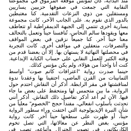
منذ البداية، كان لمؤنس موقعه المرموق في مجموعتنا
النقابية التي جمعت في صفوفها حزبيين يساريين
ومستقلين من ذوي النزعات التقدمية. كنا مغتبطين
بالدور الذي نقوم به. على الجانب الآخر، كانت مجموعة
يسارية أخرى تنتمي إلى الجبهة الديمقراطية أو تتعاطف
معها ويقودها سالم النحاس، تُنافسنا حيناً وتعمل بالتحالف
معنا حيناً آخر. كنا جميعاً نزقين في بعض المواقف
والتصرفات، متعقلين في مواقف أخرى. كانت التجربة
في محصلتها النهائية لا يستهان بها. إلا أن بعضنا قدم من
وقته الكثير للعمل النقابي على حساب الكتابة الإبداعية.
كنت أنا واحداً من هؤلاء، ولم يكن مؤنس كذلك.
حينما صدرت رواية "اعترافات كاتم صوت" أواسط
الثمانينات من القرن الماضي، احتفينا بها وعقدنا ندوة
لمناقشتها في مقر الرابطة. أذكر أن النقاش احتدم حول
الرواية، ما بين متحمس لها ومتحفظ على بعض ما جاء
فيها. الآن لم أعد أذكر تفاصيل ذلك النقاش. أذكر أنني
تحدثت بأسلوب انفعالي، مفنداً حجج "الخصوم" معلياً من
شأن النبرة الإيديولوجية التي اختفت وراء سطور الرواية
حيناً، أو ظهرت على سطحها حيناً آخر. كانت رواية
مؤنس، بغض النظر عن مغالاتها، التي تصل تخوم
الكاريكاتور، في تصوير الجنرال وأتباعه، تصب في