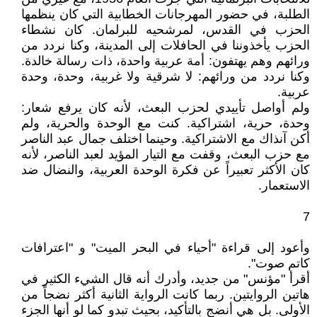
الطلبة، في حضور المهرجانات الخطابية التي كان ينظمها
الحزب في القدس، لمرشحيه للبرلمان. كان نشطاء
الحزب يأخذوننا في الحافلات إلى المدينة، وكنا نردد من
ورائهم وهم يهتفون: أمة عربية واحدة، ذات رسالة خالدة.
وكنا نردد من ورائهم: لا شرقية ولا غربية، وحدة، وحدة
عربية.
ولم أواصل تأييدي لحزب البعث، لأنه كان يرفع شعار:
وحدة، حرية، اشتراكية. كنت مع الوحدة والحرية، ولم
أكن آنذاك مع الاشتراكية. وحينما اختلف جمال عبد الناصر
مع حزب البعث، وقفت مع التيار المؤيد لعبد الناصر، لأنه
كان الأكثر تعبيراً عن فكرة الوحدة العربية، والنضال ضد
الاستعمار.
7
وأعود إلى قراءة "أحياء في البحر الميت" و "اعترافات
كاتم صوت".
أقرأ "مؤنس" من جديد، وأدرك أنه قال الشيء الكثير في
هاتين الروايتين. ربما كانت الرواية الثانية أكثر نضجاً من
الأولى. بل هي أنضج بالتأكيد، بحيث تبدو كما لو أنها الجزء