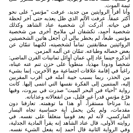
ثيمة الموت.
وأنا أقرأ الروايتين من جديد، عرفت "مؤنس" على نحو
أكثر عمقاً. عرفت الألم الذي ظل يعذبه حتى آخر لحظة
في حياته. أدركت أن شخصية عناد الشاهد وكذلك
شخصية أحمد، تكشفان لي ملامح أخرى من شخصية
مؤنس. طبعاً، لم يخطر ببالي أن أجعل هاتين الشخصيتين
الروائيتين مطابقتين تماماً لشخصيته، لكنهما تنمّان عن
بعض خصاله وطباعه. تنمّان عن ألمه المزمن.
أتذكره حينما عاد إلى عمان أوائل ثمانينات القرن الماضي:
شخصاً ودوداً مهذباً، منطوياً على حزن تنم عنه عيناه،
راغباً في إقامة علاقات اجتماعية مع الآخرين، إنما بشيء
من الحذر، ربما بسبب خيبة أمله في أقرب المقربين
إليه، المنتمين إلى الفكرة نفسها التي انتمى إليها. كانت
رواية "أحياء في البحر الميت" صدرت في بيروت، وفيها
فرّغ مؤنس قدراً غير قليل، من انفعالاته وعذاباته.
بدا مرتاحاً مستقراً، أو هذا ما توهمته. تعارفنا دون
مقدمات، ولم يكن يحمل أية حساسية تجاه اليسار
الماركسي، لأنه لم يعد قومياً منغلقاً على نفسه. في
روايته الأولى، قال عناد الشاهد إنه يقرأ المادية الجدلية،
وفي الرواية الثانية قال أحمد إنه يفعل الشيء نفسه.