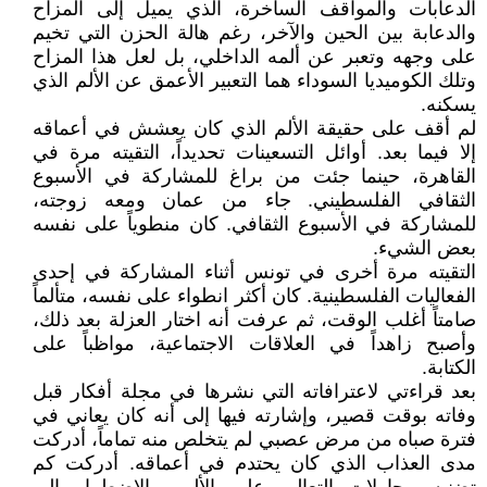
الدعابات والمواقف الساخرة، الذي يميل إلى المزاح
والدعابة بين الحين والآخر، رغم هالة الحزن التي تخيم
على وجهه وتعبر عن ألمه الداخلي، بل لعل هذا المزاح
وتلك الكوميديا السوداء هما التعبير الأعمق عن الألم الذي
يسكنه.
لم أقف على حقيقة الألم الذي كان يعشش في أعماقه
إلا فيما بعد. أوائل التسعينات تحديداً، التقيته مرة في
القاهرة، حينما جئت من براغ للمشاركة في الأسبوع
الثقافي الفلسطيني. جاء من عمان ومعه زوجته،
للمشاركة في الأسبوع الثقافي. كان منطوياً على نفسه
بعض الشيء.
التقيته مرة أخرى في تونس أثناء المشاركة في إحدى
الفعاليات الفلسطينية. كان أكثر انطواء على نفسه، متألماً
صامتاً أغلب الوقت، ثم عرفت أنه اختار العزلة بعد ذلك،
وأصبح زاهداً في العلاقات الاجتماعية، مواظباً على
الكتابة.
بعد قراءتي لاعترافاته التي نشرها في مجلة أفكار قبل
وفاته بوقت قصير، وإشارته فيها إلى أنه كان يعاني في
فترة صباه من مرض عصبي لم يتخلص منه تماماً، أدركت
مدى العذاب الذي كان يحتدم في أعماقه. أدركت كم