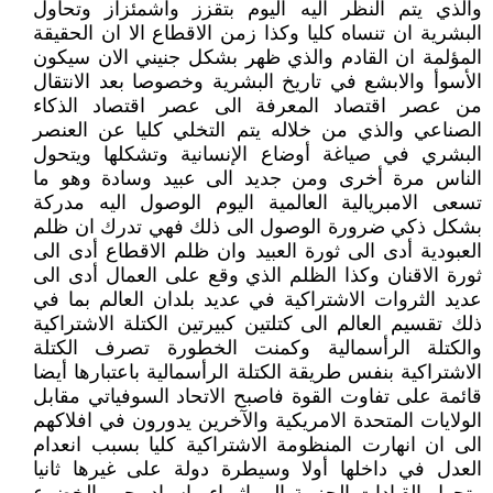
والذي يتم النظر اليه اليوم بتقزز واشمئزاز وتحاول
البشرية ان تنساه كليا وكذا زمن الاقطاع الا ان الحقيقة
المؤلمة ان القادم والذي ظهر بشكل جنيني الان سيكون
الأسوأ والابشع في تاريخ البشرية وخصوصا بعد الانتقال
من عصر اقتصاد المعرفة الى عصر اقتصاد الذكاء
الصناعي والذي من خلاله يتم التخلي كليا عن العنصر
البشري في صياغة أوضاع الإنسانية وتشكلها ويتحول
الناس مرة أخرى ومن جديد الى عبيد وسادة وهو ما
تسعى الامبريالية العالمية اليوم الوصول اليه مدركة
بشكل ذكي ضرورة الوصول الى ذلك فهي تدرك ان ظلم
العبودية أدى الى ثورة العبيد وان ظلم الاقطاع أدى الى
ثورة الاقنان وكذا الظلم الذي وقع على العمال أدى الى
عديد الثروات الاشتراكية في عديد بلدان العالم بما في
ذلك تقسيم العالم الى كتلتين كبيرتين الكتلة الاشتراكية
والكتلة الرأسمالية وكمنت الخطورة تصرف الكتلة
الاشتراكية بنفس طريقة الكتلة الرأسمالية باعتبارها أيضا
قائمة على تفاوت القوة فاصبح الاتحاد السوفياتي مقابل
الولايات المتحدة الامريكية والآخرين يدورون في افلاكهم
الى ان انهارت المنظومة الاشتراكية كليا بسبب انعدام
العدل في داخلها أولا وسيطرة دولة على غيرها ثانيا