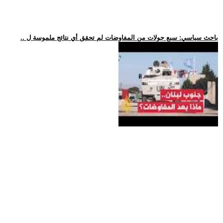
.. باحث سياسي: سبع جولات من المفاوضات لم تحقق أي نتائج ملموسة ل