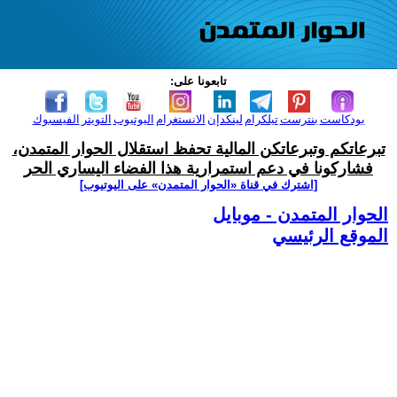
تابعونا على:
بودكاست
بنترست
تيلكرام
لينكدإن
الانستغرام
اليوتيوب
التويتر
الفيسبوك
تبرعاتكم وتبرعاتكن المالية تحفظ استقلال الحوار المتمدن،
فشاركونا في دعم استمرارية هذا الفضاء اليساري الحر
[اشترك في قناة ‫«الحوار المتمدن» على اليوتيوب]
الحوار المتمدن - موبايل
الموقع الرئيسي