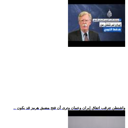
.. واشنطن تترقب اتفاق إيران وعمان وترى أن فتح مضيق هرمز قد يكون