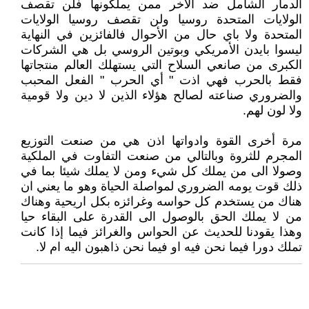
الدمار الشامل ضد الاخر ممن يملكونها فلن تقصف
الولايات المتحدة روسيا ولن تقصف روسيا الولايات
المتحدة ولا باي حال من الأحوال فالفائزين في النهاية
ليسوا بايدن الأمريكي وبوتين الروسي بل هي الشركات
الكبرى من صانعي السلاح التي يستهلك العالم منتجاتها
فقط بالحرب فهي اذت " أي الحرب " الفعل المحبب
والضروري صناعته لصالح هؤلاء الذين لا دين ولا قومية
ولا لون لهم.
مرة أخرى القوة وادواتها اذن هي من صنعت التوزيع
المجرم للثروة وبالتالي من صنعت التفاوت في الملكية
وصولا الى من يملك كل شيء ومن لا يملك شيئا بما في
ذلك قوت يومه الضروري لمواصلة الحياة وهو ما يعني ان
هناك من يستخدم كل حواسه وغرائزه بكل اريحية وهناك
من لا يملك الحق بالوصول الى القدرة على البقاء حيا
وهذا يقودنا للحديث عن الحواس والغرائز فيما إذا كانت
تملك دورا فيما نحن فيه او فيما نحن ذاهبون اليه ام لا.