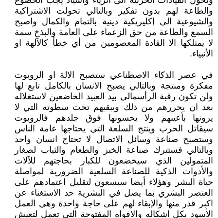
وتحول القيادات الحزبية الى اثرياء واسياد يجب الخضوع
والطاعة لهم بدون تفكير وبالتالي تحولت الاشتراكية
والشيوعية الى إكليريكية دينية بالتمام والكمال واصبح
السمع والطاعة من حق الزعماء على العامة والبذخ سمة
لا يمتلكها الا القادة المعصومين من أي خطأ كالآلهة او
الأنبياء.
في عصر الذكاء الاصطناعي ستصبح الالة او الروبوت
مفكرة ومنتجة وبالتالي يصبح الانسان بالكامل تابع لها
ولن تكون رقبة الرأسمالي بيد العبيد الخاضعين لاستغلاله
بعد ان يحررهم من ذلك ويبقيهم تحت سطوته التي لا
يرونها بأعينهم ولا يحسونها فوق جلدهم فالروبوت
سيقاتل الحرب وينتج السلعة التي يحتاجها عامة الناس
وستصبح صناعة وسائل الاتصال لا تحتاج انسان واحد
وبالتالي فستترك صناعة الخبز والطعام والثياب لصغار
المتمولين الذي سيخضعون للكبار بحاجتهم للآلات
والأدوات الذكية للصناعة السلعية الضرورية لمواصلة
حياة البشر وهؤلاء أيضا سيسعون لتقليل اعتمادهم على
العنصر البشري بما يصل في البشرية حد الاستغناء عن
اكبر قدر منها والإبقاء لهم على حاجة واحدة وهي العمل
الأسود بكل اشكاله والافواه المفتوحة التي تعمل لتعيش