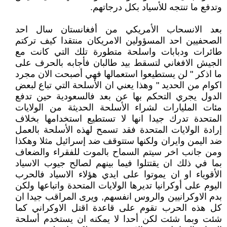
وتدفع ما تنتجه للأسياد بكل درجاتهم.
بعد الانسحاب الأمريكي من أفغانستان سال احد
الصحفيين احد المسؤولين الامريكان منتقدا كيف تركتم
طائرات ودبابات واسلحة متطورة تلك التي كانت مع
الجيش الافغاني لتسقط بيد طالبان فأجابه بالحرف على
ما اذكر " لن يستطيعوا استعمالها فهي أصبحت الان مجرد
اكوام من الحديد " وهذا يعني ان الأسلحة التي تباع لبعض
الدول يجري التحكم بها عن بعد فالسعودية حين تدفع
مئات المليارات لشراء الأسلحة الحديثة من الولايات
المتحدة تدرك جيدا انها لا تستطيع استخدامها بخلاف
إرادة الولايات المتحدة فقد تسمح لهذه الأسلحة بالعمل
ضد اليمن وايران ولكنها ستتوقف ضد إسرائيل مثلا وهكذا
ومن جانب اخر سيتم السماح بالموت للفقراء والضعاف
بما في ذلك ان يقتتلوا فيما بينهم لصالح جيوب الاسياد
الأقوياء او ان يموتوا على ايدي هؤلاء الاسياد فالحرب
اليوم على أوكرانيا تديرها الولايات المتحدة واتباعها ولكن
بدم الاوكرانيين والروس انفسهم, ويرى المراقب جيدا ان
كل هذه الحرب تقوم على قاعدة اقتل الاوكراني كما
شئت وبما شئت لكن أحدا لا يمكنه ان يستخدم أسلحة