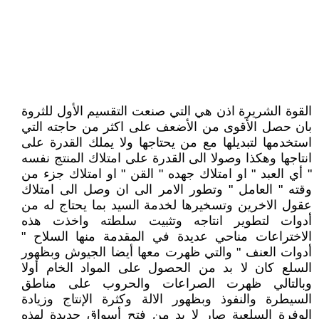
القوة الشريرة اذن هي التي صنعت التقسيم الأول للثروة
بان حصل الأقوى من الأضعف على اكثر من حاجته التي
استخدمها لتبديلها مع من يحتاجها ولا يملك القدرة على
انتاجها وهكذا وصولا الى القدرة على امتلاك المنتج نفسه
" أي العبد " او امتلاك جهده " القن " او امتلاك جزء من
وقته " العامل " وتطور الامر الى ان وصل الى امتلاك
عقول الاخرين وتسخيرها لخدمة السيد بما يحتاج له من
أدوات لتطوير انتاجه وتثبيت سلطته واخذت هذه
الاختراعات مناحي عديدة في المقدمة منها السلاح "
أدوات العنف " والتي ظهرت معها أيضا الجيوش وبظهور
السلع كان لا بد من الحصول على المواد الخام أولا
وبالتالي ظهرت الصراعات والحروب على مناطق
السيطرة والنفوذ وبظهور الالة وكثرة الإنتاج وزيادة
الوفرة السلعية صار لا بد من فتح أسواق جديدة لهذه