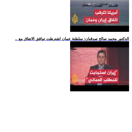
.. الدكتور محمد صالح صدقيان: سلطنة عمان اشترطت توافق الاتفاق مع