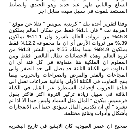
السلع وبالتالي ظهر عبد جديد وهو الجندي والضابط
المستعد للموت في سبيل سيده مقابل اجر
وفقا لتقرير أعده بنك " كريديه سويس " نقلا عن موقع "
العربية نت " فان 1.1% فقط من سكان العالم يملكون
45.8% من ثروات العالم باسره وان 11.1% يملكون
39.% من ثروات الأرض أي ان ما مجموعه 12.2% فقط
يملكون 84.9% بينما يملك 55% من البشر 1.3% من
ثروة العالم وهذه الاحصائيات تطال البالغين فقط ومن
المعلوم ان الملكية هنا متفاوتة في كل فئة أي ان
التفاوت في الكتلة الثالثة قد يصل الى حد الصفر والى
المجاعات والفقر والمرض والصراعات والحروب بينما
ينتج التفاوت في الكتلة الأولى والثانية صراعات تصل الى
قيادة الحروب لإحداث السيطرة عبر القتل في الكتلة
الثالثة في سبيل زيادة تركيز الثروة اكثر فاكثر يقول
فرنسيس بيكون " المال مثل السماد وليس جيدا الا اذا تم
نشره " أي ان تكديس المال سيؤدي حتما الى الانفجارات
بأشكال وأدوات ونتائج مختلفة.
صحيح ان عصر العبودية كان الابشع في تاريخ البشرية