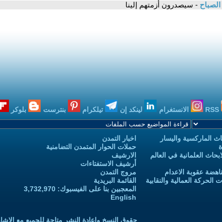
الصباح
- سيصدرون أزمتهم إلينا
RSS
الانستغرام
لينكد إن
تيلكرام
بنترست
بلوكر
ث الماركسية واليسار
اخبار التمدن
ة
حملات الحوار المتمدن التضامنية
حاث العلمانية في العالم
الارشيف
أرشيف الاستفتاءات
اهضة عقوبة الاعدام
مروج التمدن
الحركة العمالية والنقابية
القائمة البريدية
المعجبين بنا على الفيسبوك: 3,732,970
English
حقوق النسخ واعادة النشر متاحة للجميع مع الإشا