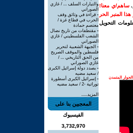
والتيارات السلف ... / غازي
.
ساهم/ي معنا!
الصوراني
ر هذا المنبر الحر
-
قراءة في وثائق وقف
الحرب في قطاع غزة /
لومات التحويل
معتصم حمادة
-
مقتطفات من تاريخ نضال
الشعب الفلسطيني / غازي
الصوراني
-
الجبهة الشعبية لتحرير
فلسطين والموقف الصريح
من الحق التاريخي ... /
غازي الصوراني
-
بصدد دولة إسرائيل الكبرى
/ سعيد مضيه
حوار المتمدن
-
إسرائيل الكبرى أسطورة
توراتية -2 / سعيد مضيه
المزيد.....
المعجبين بنا على
الفيسبوك
3,732,970