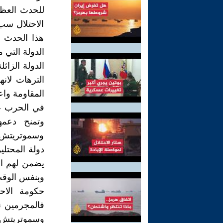
الاحتلال سب
هذا الحدث فأ
الدولة التي
الدولة الزائ
الترهات لان
المقاومة واعت
في الحرب عل
وتمنح دعمه
وسموتريتش ج
دولة المحتل
يضمن لهم ان
وبنفس الوقت
حكومة الاح
فالمجرمين ن
وسموتريتش ي