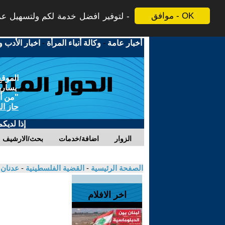
موافق - OK
لتوفير افضل خدمة لكم ولتسهيل عملي
أخبار عامة
-
وكالة أنباء المرأة
-
اخبار الأدب و
الموقع
يسارية
"من أج
حاز ال
إذا لديك
الزوار
اضافة/خدمات
بحث/الارشيف
الصفحة الرئيسية
-
القضية الفلسطينية
-
عدنان 
اخر الافلام