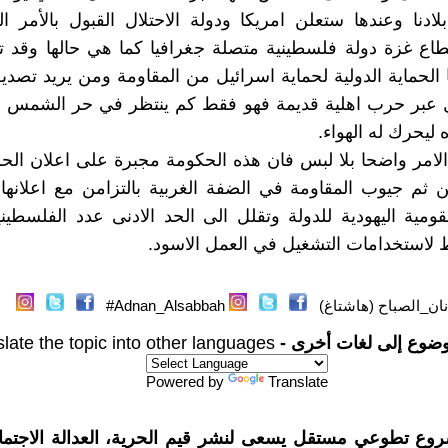
ادنا وعندها ستعلن امريكا ودولة الاحتلال القبول بالأمر ال
طاع غزة دولة فلسطينية متصلة جغرافيا كما هي حالها وقد ت
 الحماية الدولية لحماية اسرائيل من المقاومة ومن يريد تصدي
ال عبر حرب اهلية قديمة فهو فقط كم ينتظر في حر الشمس 
ليحرك له الهواء.
لامر واضحا بلا لبس فان هذه الحكومة مجبرة على اعلان ال
 ثم جيوب المقاومة في الضفة الغربية بالتزامن مع اعلانها ا
قومية اليهودية للدولة وتقلل الى الحد الادنى عدد الفلسطين
لاستخدامات التشغيل في العمل الاسود.
ان_الصباح (هاشتاغ)
Adnan_Alsabbah#
وضوع إلى لغات أخرى -
late the topic into other languages
Powered by
Translate
روع تطوعي مستقل يسعى لنشر قيم الحرية، العدالة الاجتماع