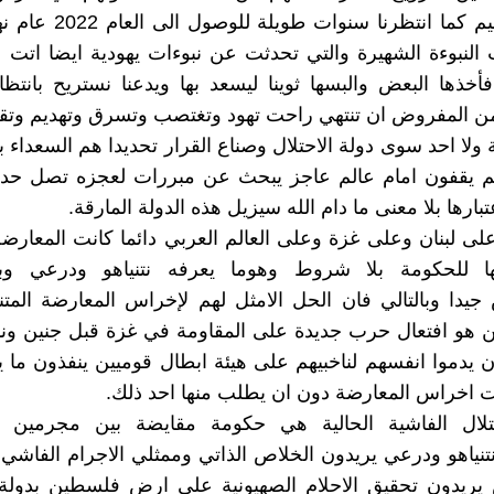
للحدث العظيم كما انتظرنا سنوات ط
 النبوءة الشهيرة والتي تحدثت عن نبوءات يهودية ايضا اتت 
خذها البعض والبسها ثوينا ليسعد بها ويدعنا نستريح بانتظار
 من المفروض ان تنتهي راحت تهود وتغتصب وتسرق وتهديم وتقت
لة ولا احد سوى دولة الاحتلال وصناع القرار تحديدا هم السعداء 
هم يقفون امام عالم عاجز يبحث عن مبررات لعجزه تصل حد 
بارها بلا معنى ما دام الله سيزيل هذه الدولة المارقة.
ى لبنان وعلى غزة وعلى العالم العربي دائما كانت المعار
ا للحكومة بلا شروط وهوما يعرفه نتنياهو ودرعي وب
يدا وبالتالي فان الحل الامثل لهم لإخراس المعارضة المتن
ين هو افتعال حرب جديدة على المقاومة في غزة قبل جنين ونا
 يدموا انفسهم لناخبيهم على هيئة ابطال قوميين ينفذون ما ي
 اخراس المعارضة دون ان يطلب منها احد ذلك.
تلال الفاشية الحالية هي حكومة مقايضة بين مجرمين و
تنياهو ودرعي يريدون الخلاص الذاتي وممثلي الاجرام الفاشي 
ريدون تحقيق الاحلام الصهيونية على ارض فلسطين بدولة 