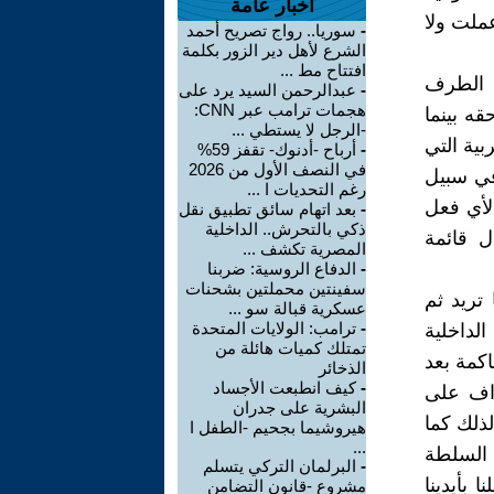
أخبار عامة
عملت ولا
-
سوريا.. رواج تصريح أحمد
الشرع لأهل دير الزور بكلمة
افتتاح مط ...
 الطرف
-
عبدالرحمن السيد يرد على
هجمات ترامب عبر CNN:
ه بينما
-الرجل لا يستطي ...
ية التي
-
أرباح -أدنوك- تقفز 59%
في النصف الأول من 2026
في سبيل
رغم التحديات ا ...
لأي فعل
-
بعد اتهام سائق تطبيق نقل
ذكي بالتحرش.. الداخلية
ل قائمة
المصرية تكشف ...
-
الدفاع الروسية: ضربنا
سفينتين محملتين بشحنات
تريد ثم
عسكرية قبالة سو ...
-
ترامب: الولايات المتحدة
لداخلية
تمتلك كميات هائلة من
كمة بعد
الذخائر
-
كيف انطبعت الأجساد
داف على
البشرية على جدران
لذلك كما
هيروشيما بجحيم -الطفل ا
...
 السلطة
-
البرلمان التركي يتسلم
بأيدينا
مشروع -قانون التضامن