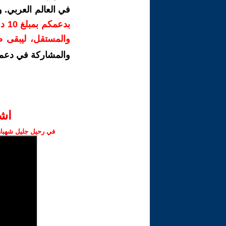
في العالم العربي.
بدع
والمستقل، ليبقى صو
والمشاركة في دعم 
اش‫
في رحيل جليل شهباز،