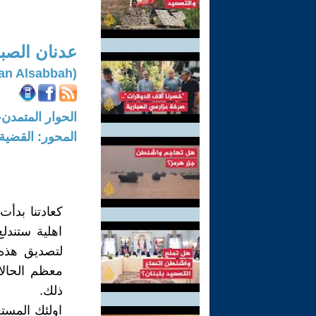
عدنان الصب
(Adnan Alsabbah)
الحوار المتمدن-العدد: 7497 - 2023 /
المحور: القضية
كعادتنا بدأت
اهلية ستندل
لتصديق هذه 
معظم الحالا
ذلك.
اولئك المست