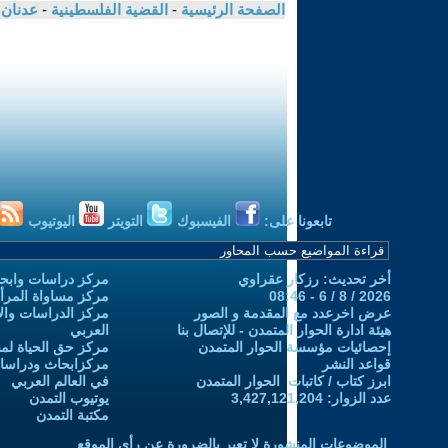
الصفحة الرئيسية
-
القضية الفلسطينية
-
عدنان 
تابعونا على:
الفيسبوك
التويتر
اليوتيوب
أخر تحديث: رزكار عقراوي
مركز دراسات وابحا
2026 / 8 / 6 - 08:46
مركز مساواة المرأ
عرض اخرعدد مع المقدمة و الصور
مركز الدراسات والاب
هيئة ادارة الحوار المتمدن - للإتصال بنا
العربي
إحصائيات مؤسسة الحوار المتمدن
مركز حق الحياة لمن
قواعد النشر
مركزابحاث ودراسات 
ابرز كتاب / كاتبات الحوار المتمدن
في العالم العربي
عدد الزوار: 3,427,121,204
يوتيوب التمدن
مكتبة التمدن
الموضوعات المنشورة لا تعبر بالضرورة عن رأي الموقع