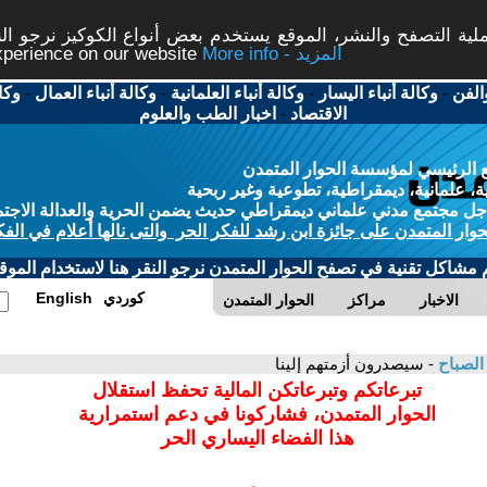
ة التصفح والنشر، الموقع يستخدم بعض أنواع الكوكيز نرجو النق
More info - المزيد
experience on our website
الفن
-
وكالة أنباء اليسار
-
وكالة أنباء العلمانية
-
وكالة أنباء العمال
-
وكا
الاقتصاد
-
اخبار الطب والعلوم
 الرئيسي لمؤسسة الحوار المتمدن
، علمانية، ديمقراطية، تطوعية وغير ربحية
ل مجتمع مدني علماني ديمقراطي حديث يضمن الحرية والعدالة الاجتم
حوار المتمدن على جائزة ابن رشد للفكر الحر والتى نالها أعلام في الفك
م مشاكل تقنية في تصفح الحوار المتمدن نرجو النقر هنا لاستخدام الموقع
كوردي
English
الاخبار
مراكز
الحوار المتمدن
الصباح
- سيصدرون أزمتهم إلينا
تبرعاتكم وتبرعاتكن المالية تحفظ استقلال
الحوار المتمدن، فشاركونا في دعم استمرارية
هذا الفضاء اليساري الحر