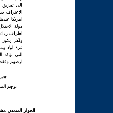
الى تمزيق بل
الاعتراف بق
امريكا عندها
دولة الاحتل
اطراف رداءه 
ولكي يكون ا
غزة اولا ومن
التي تؤكد ال
ارضهم وفقط 
#عدن
ترجم الم
الحوار المتمدن مش