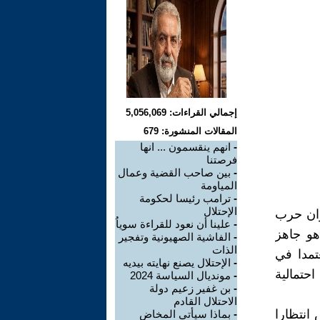
إجمالي القراءات: 5,056,069
المقالات المنشورة: 679
-
انهم ينقسمون ... انها
فرصتنا
-
بين صاحب القضية وعمال
المياومة
-
ترامب رئيسا لحكومة
الإحتلال
 وان حرب
-
علينا أن نعود للقراءة سوياُ
هو جاهز
-
الفاشية الصهيونية وتفجير
الذات
تمدا في
-
الإحتلال يصنع نهايته بيديه
حتمالية
-
مونديال السياسة 2024
-
بن غفير زعيم دولة
الاحتلال القادم
انتظارا
-
بماذا سيأتي المخاض