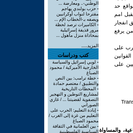
الوطني-.. ومعارضة ...
واقع حد
-
حزب بولندي يهاجم
قبل امم
مقترحا لنواب أوكرانيين
ويصفه بـ-الخطاب الإم ...
ق انفجار
-
الكاميرات ترصد لحظة
مرور قذيفة إسرائيلية
من يرفع
بمحاذاة منزل مأهول ...
المزيد.....
حرب على
كتب ودراسات
لقوانين
-
لوبي إسرائيل والسياسة
يين على
الخارجية الأميركية / محمود
الصباغ
-
خطة ترامب: بين النص
والتطبيق / معتصم حمادة
-
المحطات التاريخية
لمشاريع التوطين و التهجير
التصفوية لقضيتنا ... / غازي
Trans
الصوراني
-
إبادة التعليم: الحرب على
التعليم من غزة إلى الغرب /
محمود الصباغ
-
بين العلمانية في الثقافة
ية، والمساواة
السياسية الفلسطينية