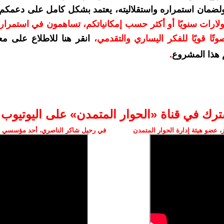
 ولضمان استمراره واستقلاليته، يعتمد بشكل كامل على دعمكم
مكم بمبلغ 10 دولارات سنويًا أو أكثر حسب إمكانياتكم، تساهمون في استمرا
تًا قويًا للفكر اليساري والتقدمي
،
انقر هنا للاطلاع على مع
هذا المشروع
.
ترك في قناة «الحوار المتمدن» على اليوتيوب
 عضو هيئة إدارة الحوار المتمدن
في رحيل شاكر الناصري، أحد مؤسسي ال