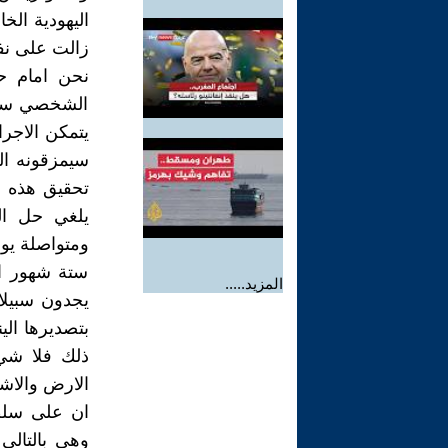
اليهودية الخ
زالت على نف
نحن امام ح
الشخصي سيقر
يتمكن الاجرا
سيمزقونه ال
تحقيق هذه ا
يلغي حل الد
ومتواصلة يوم
ستة شهور ال
المزيد.....
يجدون سبيلا
بتصديرها ال
ذلك فلا شيء
الارض والاشخ
ان على سلطت
وهي بالتالي