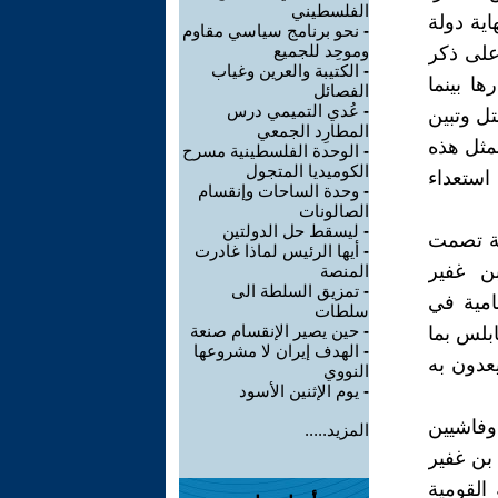
الفلسطيني
ويلة للوصول الى العام 2022 عام نهاية دولة
-
نحو برنامج سياسي مقاوم
وموحِد للجميع
على ذكر
-
الكتيبة والعرين وغياب
ها بينما
الفصائل
-
عُدي التميمي درس
ل وتبين
المطارِد الجمعي
بمثل هذه
-
الوحدة الفلسطينية مسرح
الكوميديا المتجول
استعداء
-
وحدة الساحات وإنقسام
الصالونات
-
ليسقط حل الدولتين
ضة تصمت
-
أيها الرئيس لماذا غادرت
ن غفير
المنصة
-
تمزيق السلطة الى
امية في
سلطات
-
حين يصير الإنقسام صنعة
بلس بما
-
الهدف إيران لا مشروعها
عدون به
النووي
-
يوم الإثنين الأسود
فاشيين
المزيد.....
بن غفير
القومية