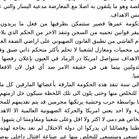
الصة وهو ما يلتقون به اصلا مع المعارضة مدعية اليسار والتي 
س الاهداف.
كومة عمرها قصير ستتمكن بطرفيها من فعل ما يريدون
 قوانين تحميه من السجن وتنقذ الاخر من الحكم الذي يلاحق
م الفاشي من تطبيق القانون الصهيوني على اراضي الضفة الغرب
ى محميات ومعازل لشعبنا لا تحلم بأكثر منحكم ذاتي ضيق و
لاهداف ستواصل امريكا ذر الرماد في العيون بإعلان رفضها 
ولتين بينما هي في حقيقة الامر ضد أي قول لان الافعا
يا.
ى سنة تنفذ هذه الحكومة المارقة بأعضائها المارقين كل ما 
 للتخلص منها وحتى يلون الى تلك اللحظة سيكون حل ازمتهم ا
ينا بواسطة حرب وحشية يرتكبها مجرمين قد يتم تقديمهم للمحا
 ولا احد يعني امريكا والحركة الصهيونية العالمية الا الاه
اص هم دمى لا اكثر ولا اقل وعلى شعبنا ومقاومتنا ان يتنبهوا 
نا وفصائلنا ان يدركوا ان دولة الاحتلال لم تعد بحاجة لهذه
 تسعى وستسعى للتخلص منها عبر صناعة اقتتال داخلي يوصلنا 