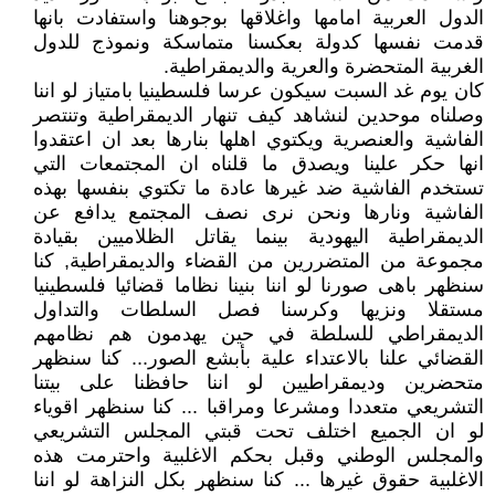
الدول العربية امامها واغلاقها بوجوهنا واستفادت بانها
قدمت نفسها كدولة بعكسنا متماسكة ونموذج للدول
الغربية المتحضرة والعرية والديمقراطية.
كان يوم غد السبت سيكون عرسا فلسطينيا بامتياز لو اننا
وصلناه موحدين لنشاهد كيف تنهار الديمقراطية وتنتصر
الفاشية والعنصرية ويكتوي اهلها بنارها بعد ان اعتقدوا
انها حكر علينا ويصدق ما قلناه ان المجتمعات التي
تستخدم الفاشية ضد غيرها عادة ما تكتوي بنفسها بهذه
الفاشية ونارها ونحن نرى نصف المجتمع يدافع عن
الديمقراطية اليهودية بينما يقاتل الظلاميين بقيادة
مجموعة من المتضررين من القضاء والديمقراطية, كنا
سنظهر باهى صورنا لو اننا بنينا نظاما قضائيا فلسطينيا
مستقلا ونزيها وكرسنا فصل السلطات والتداول
الديمقراطي للسلطة في حين يهدمون هم نظامهم
القضائي علنا بالاعتداء علية بأبشع الصور... كنا سنظهر
متحضرين وديمقراطيين لو اننا حافظنا على بيتنا
التشريعي متعددا ومشرعا ومراقبا ... كنا سنظهر اقوياء
لو ان الجميع اختلف تحت قبتي المجلس التشريعي
والمجلس الوطني وقبل بحكم الاغلبية واحترمت هذه
الاغلبية حقوق غيرها ... كنا سنظهر بكل النزاهة لو اننا