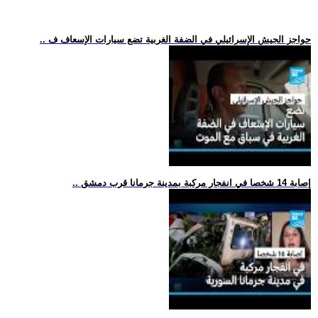
.. حواجز الجيش الإسرائيلي في الضفة الغربية تضع سيارات الإسعاف ف
.. إصابة 14 شخصا في انفجار مركبة بمدينة جرمانا قرب دمشق