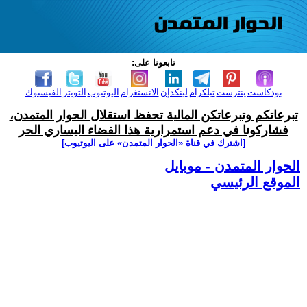
تابعونا على:
بودكاست
بنترست
تيلكرام
لينكدإن
الانستغرام
اليوتيوب
التويتر
الفيسبوك
تبرعاتكم وتبرعاتكن المالية تحفظ استقلال الحوار المتمدن،
فشاركونا في دعم استمرارية هذا الفضاء اليساري الحر
[اشترك في قناة ‫«الحوار المتمدن» على اليوتيوب]
الحوار المتمدن - موبايل
الموقع الرئيسي