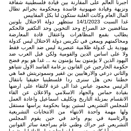
اجبرنا العالم على المقارنة بين قيادة فلسطينية شفافة
ونزيهة وقيادة صهيونية فاسدة ومحكومة بجرائم تطال
المال العام وكانت الغلبة ستكون لنا بكل المقاييس
غدا السبت 14/1/2023 ستظهر دولة الاحتلال بلونين
متناقضين حد الصراع وحد التخوين وحد التكفير فالحكم
يطالب بقمع المظاهرات واعتقال قادة المعارضة
ومحاكمتهم ويمعن في تكريس دولة الاحتلال ليس كدولة
يهودية بل كدولة ظلامية عنصرية ليس ضد العرب فقط
ولا على اساس الدين والقومية ولكن قبل العرب ضد
اليهود الذين لا يؤمنون بما يؤمنون به ... غدا هو يوم فضح
حكومة الخارجين عن القانون بزعامة الفاسد الاول نتنياهو
والثاني درعي والارهابيين بن غفير وسموتريتش فما هي
خطتنا نحن هل سنرى ردا فلسطينيا حقيقيا بانتقال
الرئيس محمود عباس غدا الى غزة لالتقاء على ارضها
بقيادة حماس والجهاد الاسلامي والاعلان عن القاء
الانقسام بمزبلة التاريخ وتكليف اسماعيل واعادة العمل
للمجلس التشريعي لستين يوما بحكومة يراسها مستقل
ولها مهمة واحدة الانتهاء من الانتخابات التشريعية
والرئاسية في يوم واحد في حين يقوم المجلس
التشريعي عبر حراك وطني عام بمراجعة سائر القوانين