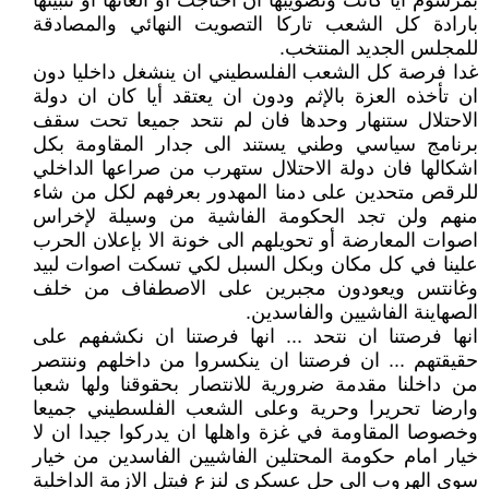
بمرسوم أيا كانت وتصويبها ان احتاجت او الغائها او تثبيتها
بارادة كل الشعب تاركا التصويت النهائي والمصادقة
للمجلس الجديد المنتخب.
غدا فرصة كل الشعب الفلسطيني ان ينشغل داخليا دون
ان تأخذه العزة بالإثم ودون ان يعتقد أيا كان ان دولة
الاحتلال ستنهار وحدها فان لم نتحد جميعا تحت سقف
برنامج سياسي وطني يستند الى جدار المقاومة بكل
اشكالها فان دولة الاحتلال ستهرب من صراعها الداخلي
للرقص متحدين على دمنا المهدور بعرفهم لكل من شاء
منهم ولن تجد الحكومة الفاشية من وسيلة لإخراس
اصوات المعارضة أو تحويلهم الى خونة الا بإعلان الحرب
علينا في كل مكان وبكل السبل لكي تسكت اصوات لبيد
وغانتس ويعودون مجبرين على الاصطفاف من خلف
الصهاينة الفاشيين والفاسدين.
انها فرصتنا ان نتحد ... انها فرصتنا ان نكشفهم على
حقيقتهم ... ان فرصتنا ان ينكسروا من داخلهم وننتصر
من داخلنا مقدمة ضرورية للانتصار بحقوقنا ولها شعبا
وارضا تحريرا وحرية وعلى الشعب الفلسطيني جميعا
وخصوصا المقاومة في غزة واهلها ان يدركوا جيدا ان لا
خيار امام حكومة المحتلين الفاشيين الفاسدين من خيار
سوى الهروب الى حل عسكري لنزع فيتل الازمة الداخلية