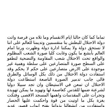
تماما كما كان حالنا ايام الانقسام وما تلاه من فرصة واتت
دولة الاحتلال للبطش بنا منقسمين وتديمنا للعالم على اننا
لا نستحق دولة ولا يمكننا ادارة دولة وظهرت ورتنا امام
العالم بأبشع ما يكون وغابت كليا صورة الشعب المظلوم
والواقع تحت الاحتلال شعب المقاومة والتضحية لتطفو
على السطح صورة المتصارعين على سلطة وهمية غير
موجودة على الارض متصارعين على حكم لا يحكم وقد
استفادت دولة الاحتلال من ذلك بكل الوسائل والطرق
فالى جانب تدمير الصورة الناصعة استطاعت دولة
الاحتلال ان تمعن في الاستيطان وان تجد سبيلا دوليا
لشرعنة ضمها للقدس كعاصمة لها وتهويد ما يمكن تهويدة
وتجرأت على المقدسات واهمها المسجد الاقصى وفتكت
بغزة بكل ما اوتيت من قوة واحكمت عليها الحصار
واستفادت من انشغالنا بذواتنا بفتح ابواب قصور عديد