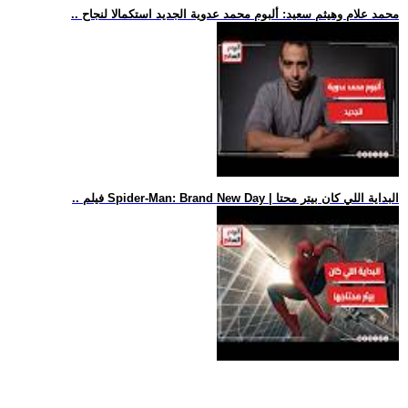
.. محمد علام وهيثم سعيد: ألبوم محمد عدوية الجديد استكمالا لنجاح
.. فيلم Spider-Man: Brand New Day | البداية اللي كان بيتر محتا