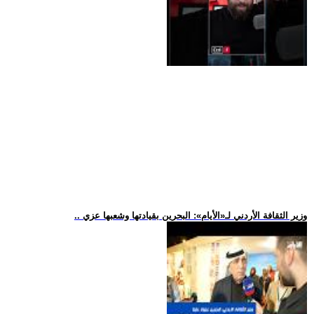
.. وزير الثقافة الأردني لـ«الأيام»: البحرين بقيادتها وشعبها عزي