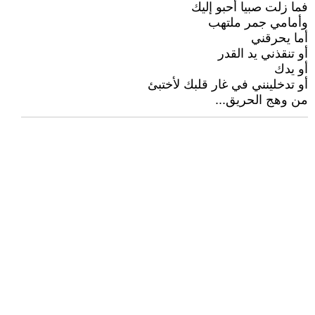
فما زلت صبيا أحبو إليك
وأمامي جمر ملتهب
أما يحرقني
أو تنقذني يد القدر
أو يدك
أو تدخلينني في غار قلبك لأختبئ
من وهج الحريق...