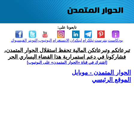
تابعونا على:
بودكاست
بنترست
تيلكرام
لينكدإن
الانستغرام
اليوتيوب
التويتر
الفيسبوك
تبرعاتكم وتبرعاتكن المالية تحفظ استقلال الحوار المتمدن،
فشاركونا في دعم استمرارية هذا الفضاء اليساري الحر
[اشترك في قناة ‫«الحوار المتمدن» على اليوتيوب]
الحوار المتمدن - موبايل
الموقع الرئيسي