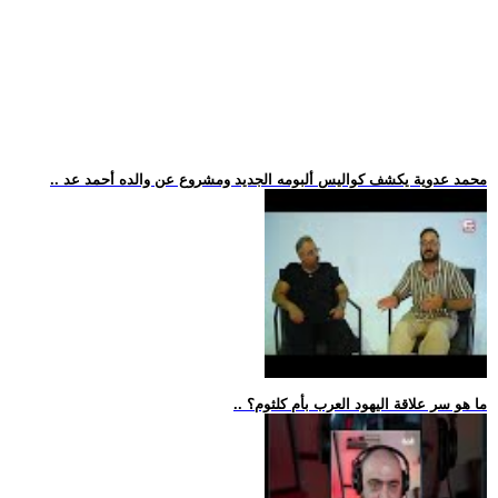
.. محمد عدوية يكشف كواليس ألبومه الجديد ومشروع عن والده أحمد عد
.. ما هو سر علاقة اليهود العرب بأم كلثوم؟