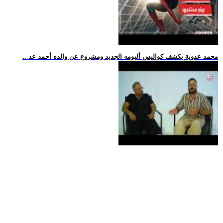
.. محمد عدوية يكشف كواليس ألبومه الجديد ومشروع عن والده أحمد عد