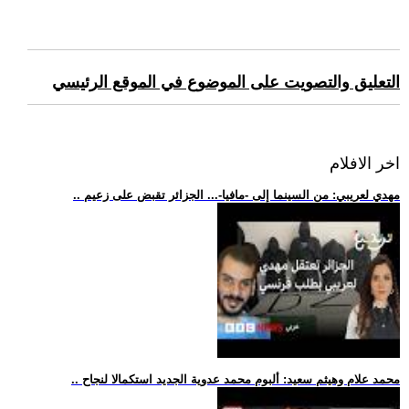
التعليق والتصويت على الموضوع في الموقع الرئيسي
اخر الافلام
.. مهدي لعريبي: من السينما إلى -مافيا-... الجزائر تقبض على زعيم
.. محمد علام وهيثم سعيد: ألبوم محمد عدوية الجديد استكمالا لنجاح