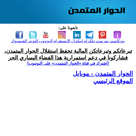
تابعونا على:
بودكاست
بنترست
تيلكرام
لينكدإن
الانستغرام
اليوتيوب
التويتر
الفيسبوك
تبرعاتكم وتبرعاتكن المالية تحفظ استقلال الحوار المتمدن،
فشاركونا في دعم استمرارية هذا الفضاء اليساري الحر
[اشترك في قناة ‫«الحوار المتمدن» على اليوتيوب]
الحوار المتمدن - موبايل
الموقع الرئيسي