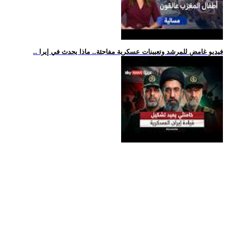
.. فيديو غامض للمرشد وتعيينات عسكرية مفاجئة.. ماذا يحدث في إيرا