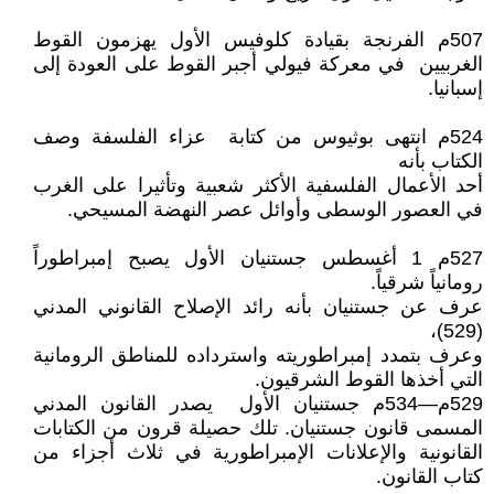
507م الفرنجة بقيادة كلوفيس الأول يهزمون القوط
الغربيين في معركة فيولي أجبر القوط على العودة إلى
إسبانيا.
524م انتهى بوثيوس من كتابة عزاء الفلسفة وصف
الكتاب بأنه
أحد الأعمال الفلسفية الأكثر شعبية وتأثيرا على الغرب
في العصور الوسطى وأوائل عصر النهضة المسيحي.
527م 1 أغسطس جستنيان الأول يصبح إمبراطوراً
رومانياً شرقياً.
عرف عن جستنيان بأنه رائد الإصلاح القانوني المدني
(529)،
وعرف بتمدد إمبراطوريته واسترداده للمناطق الرومانية
التي أخذها القوط الشرقيون.
529م—534م جستنيان الأول يصدر القانون المدني
المسمى قانون جستنيان. تلك حصيلة قرون من الكتابات
القانونية والإعلانات الإمبراطورية في ثلاث أجزاء من
كتاب القانون.