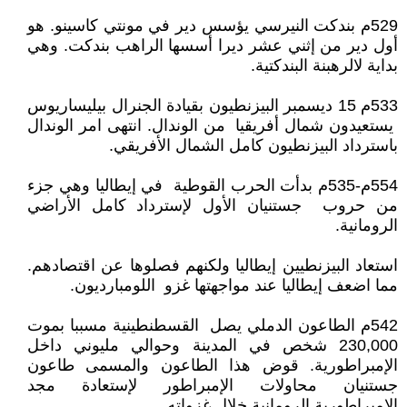
529م بندكت النيرسي يؤسس دير في مونتي كاسينو. هو
أول دير من إثني عشر ديرا أسسها الراهب بندكت. وهي
بداية لالرهبنة البندكتية.
533م 15 ديسمبر البيزنطيون بقيادة الجنرال بيليساريوس
يستعيدون شمال أفريقيا من الوندال. انتهى امر الوندال
باسترداد البيزنطيون كامل الشمال الأفريقي.
554م-535م بدأت الحرب القوطية في إيطاليا وهي جزء
من حروب جستنيان الأول لإسترداد كامل الأراضي
الرومانية.
استعاد البيزنطيين إيطاليا ولكنهم فصلوها عن اقتصادهم.
مما اضعف إيطاليا عند مواجهتها غزو اللومبارديون.
542م الطاعون الدملي يصل القسطنطينية مسببا بموت
230,000 شخص في المدينة وحوالي مليوني داخل
الإمبراطورية. قوض هذا الطاعون والمسمى طاعون
جستنيان محاولات الإمبراطور لإستعادة مجد
الإمبراطورية الرومانية خلال غزواته.