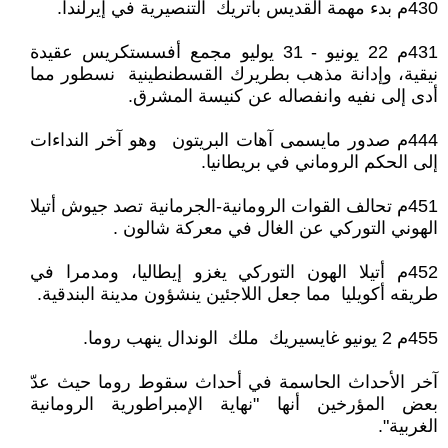
430م بدء مهمة القديس باتريك التنصيرية في إيرلندا.
431م 22 يونيو - 31 يوليو مجمع أفسستكريس عقيدة
نيقية، وإدانة مذهب بطريرك القسطنطينية نسطور مما
أدى إلى نفيه وانفصاله عن كنيسة المشرق.
444م صدور مايسمى آهات البريتون وهو آخر النداءات
إلى الحكم الروماني في بريطانيا.
451م تحالف القوات الرومانية-الجرمانية تصد جيوش أتيلا
الهوني التوركي عن الغال في معركة شالون .
452م أتيلا الهون التوركي يغزو إيطاليا، ومدمرا في
طريقه أكويليا مما جعل اللاجئين ينشؤون مدينة البندقية.
455م 2 يونيو غايسيريك ملك الوندال ينهب روما.
آخر الأحداث الحاسمة في أحداث سقوط روما حيث عدّ
بعض المؤرخين أنها "نهاية الإمبراطورية الرومانية
الغربية".