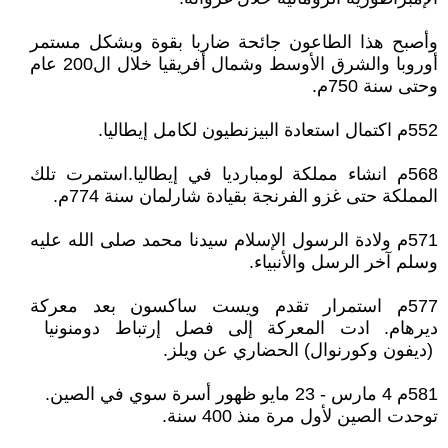
وأصبح هذا الطاعون جائحة ضاربا بقوة وبشكل مستمر
أوروبا والشرق الأوسط وشمال أفريقيا خلال ال200 عام
وحتى سنة 750م.
552م اكتمال استعادة البيزنطيون لكامل إيطاليا.
568م انشاء مملكة لومبارديا في إيطاليا.استمرت تلك
المملكة حتى غزو الفرنجة بقيادة شارلمان سنة 774م.
571م ولادة الرسول الإسلام سيدنا محمد صلى الله عليه
وسلم آخر الرسل والأنبياء.
577م استمرار تقدم ويست ساكسون بعد معركة
ديرهام. ادت المعركة إلى فصل إرتباط دومنونيا
(ديفون وكورنوال) الحضاري عن ويلز.
581م 4 مارس - 23 مايو ظهور أسرة سوي في الصين.
توحدت الصين لأول مرة منذ 400 سنة.