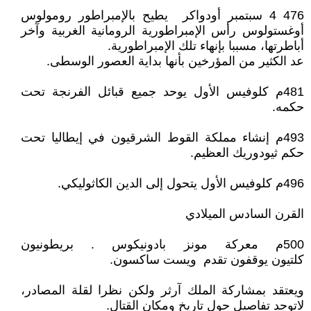
476 4 سبتمبر أودواكر يطيح بالإمبراطور رومولوس
أوغستولوس رأس الإمبراطورية الرومانية الغربية وآخر
أباطرتها، مسببا بإنهاء تلك الإمبراطورية.
عد الكثير من المؤرخين بأنها بداية العصور الوسطى.
481م كلوفيس الأول يوحد جميع قبائل الفرنجة تحت
حكمه.
493م إنشاء مملكة القوط الشرقيون في إيطاليا تحت
حكم ثيودوريك العظيم.
496م كلوفيس الأول يتحول إلى الدين الكاثوليكي.
القرن السادس الميلادي
500م معركة مونز بادونيكوس . بريطونيون
كلتيون يوقفون تقدم ويست ساكسون.
ويعتقد بمشاركة الملك آرثر ولكن نظرا لقلة المصادر،
لاتوجد تفاصيل حول تاريخ ومكان القتال.