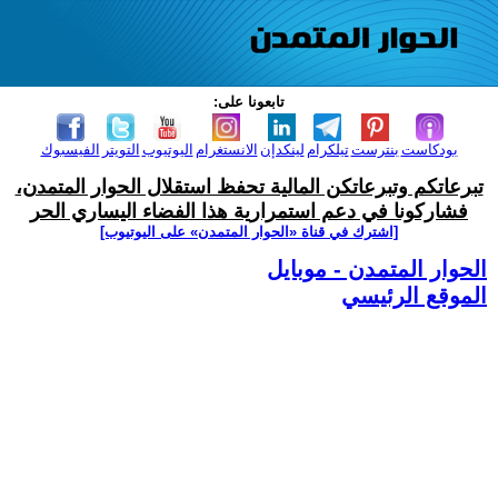
تابعونا على:
بودكاست
بنترست
تيلكرام
لينكدإن
الانستغرام
اليوتيوب
التويتر
الفيسبوك
تبرعاتكم وتبرعاتكن المالية تحفظ استقلال الحوار المتمدن،
فشاركونا في دعم استمرارية هذا الفضاء اليساري الحر
[اشترك في قناة ‫«الحوار المتمدن» على اليوتيوب]
الحوار المتمدن - موبايل
الموقع الرئيسي