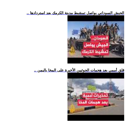
.. الجيش السوداني يواصل تمشيط مدينة الكرمك بعد استردادها
.. قلق أممي بعد هجمات الحوثيين الأخيرة على المخا باليمن