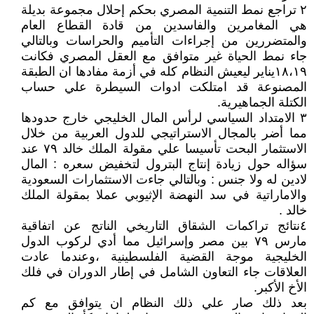
٢ تراجع نمط التنمية المصري بحكم إحلال مجموعة بديلة
هي المغامرين والفاسدين من قادة القطاع العام
والمتضررين من إجراءات التأميم والحراسات وبالتالي
جاء نمط الحياة غير متوافق مع العقل المصري فكانت
١٨،١٩يناير ليعيش النظام كله في أزمة مفادها ان الطبقة
المصنوعة قد امتلكت ادوات السيطرة علي حساب
الكتلة الجماهيرية.
٣ الامتداد السياسي لرأس المال الخليجي خارج حدودها
مما أضر بالمجال الاستراتيجي للدول العربية من خلال
الاستثمار البحت تأسيسا علي مقولة الملك خالد ٧٩ عند
سؤاله حول زيادة إنتاج البترول لتخفيض سعره : المال
لادين له ولا جنس : وبالتالي جاءت الاستثمارات السعودية
والاماراتية في سد النهضة الإثيوبي عملا بمقولة الملك
خالد .
٤نتائج تراكمات الشقاق التاريخي الناتج عن اتفاقية
مارس ٧٩ بين مصر وإسرائيل مما أدي لركوب الدول
الخليجية موجة القضية الفلسطينية ،وعندما عادت
العلاقات جاء التعاون الشامل في إطار الدوران في فلك
الأخ الأكبر.
بعد ذلك صار علي ذلك النظام ان يتوافق مع كم