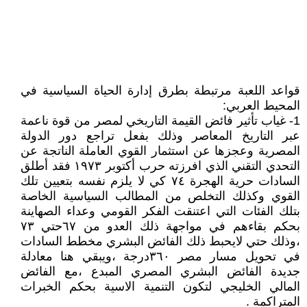
قواعد اللعبة مرتبطة بطرق إدارة الحياة السياسية في
المحيط العربي:
1- غياب تأثير فائض القيمة التاريخي لمصر من قوة ناعمة
عبر التاريخ المعاصر وذلك بفعل تراجع دور الدولة
المصرية وعجزها عن استثمار القوي العاملة الناتجة عن
التحدي التقني الذي افرزته حرب أكتوبر ١٩٧٣ فقد أطلق
السادات حرية الهجرة ٧٤ كي لا يلزم نفسه بتعيين تلك
القوي وكذلك التخلص من المطالب السياسية الخاصة
بتلك الفئات التي اعتنقت الفكر القومي وعداء الصهاينة
بحكم بقاءهم في مواجهة ذلك العدو من ٦٧حتي ٧٣
،وذلك حتي لايحبط ذلك الفائض البشري مخطط السادات
في تحويل مسار مصر ٣٦٠درجة ،ويبقي هنا معادلة
جديدة الفائض البشري المصري المبدع ،مع الفائض
المالي الخليجي لتكون التنمية الاسية بحكم الخبرات
المتراكمة .