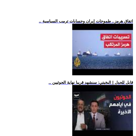
.. اتفاق هرمز.. طموحات إيران وحسابات ترمب السياسية
.. قابل للجدل | البخيتي: سنشهد قريبا نهاية الحوثيين