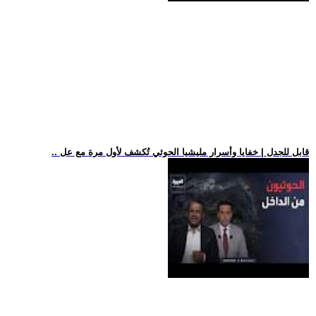
.. قابل للجدل | خفايا وأسرار مليشيا الحوثي تُكشف لأول مرة مع عل