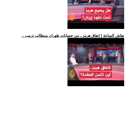
.. نقاش الساعة | اتفاق هرمز.. بين حسابات طهران ومطالب ترمب