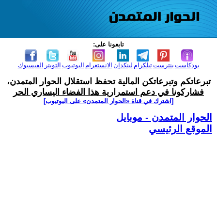
تابعونا على:
بودكاست
بنترست
تيلكرام
لينكدإن
الانستغرام
اليوتيوب
التويتر
الفيسبوك
تبرعاتكم وتبرعاتكن المالية تحفظ استقلال الحوار المتمدن،
فشاركونا في دعم استمرارية هذا الفضاء اليساري الحر
[اشترك في قناة ‫«الحوار المتمدن» على اليوتيوب]
الحوار المتمدن - موبايل
الموقع الرئيسي