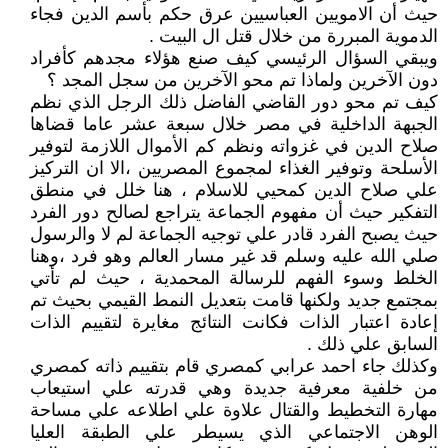
حيث أن الامويين العباسيين عرق حكم بأسم الدين فجاء
الدموية المبررة من خلال قتل ال البيت .
ويبقي السؤال الرئيسي كيف صنع هؤلاء مجدهم كأفراد
دون الآخرين ولماذا تم محو الآخرين من سجل المجد ؟
كيف تم محو دور القاضي الفاضل ذلك الرجل الذي نظم
الجبهة الداخلية في مصر خلال سبعة عشر عاما قضاها
صلاح الدين في غزواته ونظم كم الأموال اللازمة لتوفير
الأسلحة وتوفير الغذاء لمجموع المصريين ،الا ان التركيز
علي صلاح الدين كمحيي للاسلام ، هنا خلل في منطق
التفكير حيث أن مفهوم الجماعة يتراجع لصالح دور الفرد
حيث يصبح الفرد قادر علي توجيه الجماعة لم لا والرسول
صلي الله عليه وسلم قد غير مسار العالم وهو فرد ،وهنا
الخلط وسوء الفهم للرسالة المحمدية ، حيث لم تأتي
بمجتمع جديد ولكنها قامت بتعديل النمط القيمي بحيث تم
إعادة اعتبار الذات فكانت النتائج مغايرة لتقييم الذات
السابق علي ذلك .
وكذلك جاء احمد عرابي كمصري قام بتقييم ذاته كمصري
من خلفية معرفية جديدة وهي قدرته علي استيعاب
مهارة التخطيط والقتال علاوة علي اطلاعه علي مساحة
الوهن الاجتماعي الذي يسيطر علي الطبقة العليا