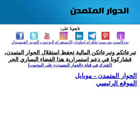
تابعونا على:
بودكاست
بنترست
تيلكرام
لينكدإن
الانستغرام
اليوتيوب
التويتر
الفيسبوك
تبرعاتكم وتبرعاتكن المالية تحفظ استقلال الحوار المتمدن،
فشاركونا في دعم استمرارية هذا الفضاء اليساري الحر
[اشترك في قناة ‫«الحوار المتمدن» على اليوتيوب]
الحوار المتمدن - موبايل
الموقع الرئيسي