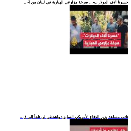
.. -خسرنا آلاف الدولارات-... صرخة مزارعي الهبارية في لبنان من آ
.. نائب مساعد وزير الدفاع الأمريكي السابق: واشنطن لن تلجأ إلى ق