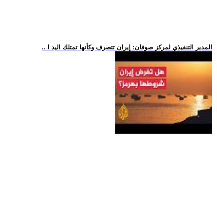
.. المدير التنفيذي لمركز صوفان: إيران تتصرف وكأنها تمتلك اليد ا