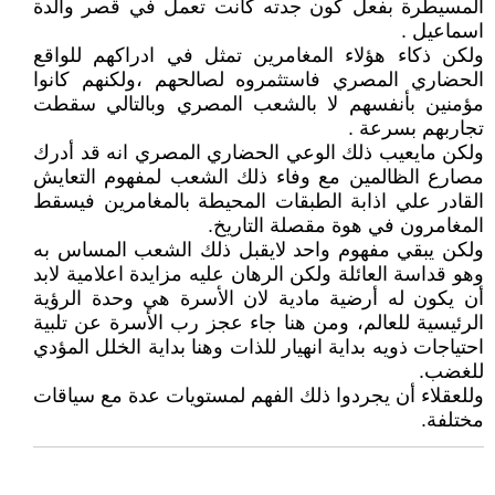
المسيطرة بفعل كون جدته كانت تعمل في قصر والدة
اسماعيل .
ولكن ذكاء هؤلاء المغامرين تمثل في ادراكهم للواقع
الحضاري المصري فاستثمروه لصالحهم ،ولكنهم كانوا
مؤمنين بأنفسهم لا بالشعب المصري وبالتالي سقطت
تجاربهم بسرعة .
ولكن مايعيب ذلك الوعي الحضاري المصري انه قد أدرك
مصارع الظالمين مع وفاء ذلك الشعب لمفهوم التعايش
القادر علي اذابة الطبقات المحيطة بالمغامرين فيسقط
المغامرون في هوة مقصلة التاريخ.
ولكن يبقي مفهوم واحد لايقبل ذلك الشعب المساس به
وهو قداسة العائلة ولكن الرهان عليه مزايدة اعلامية لابد
أن يكون له أرضية مادية لان الأسرة هي وحدة الرؤية
الرئيسية للعالم، ومن هنا جاء عجز رب الأسرة عن تلبية
احتياجات ذويه بداية انهيار للذات وهنا بداية الخلل المؤدي
للغضب.
وللعقلاء أن يجردوا ذلك الفهم لمستويات عدة مع سياقات
مختلفة.