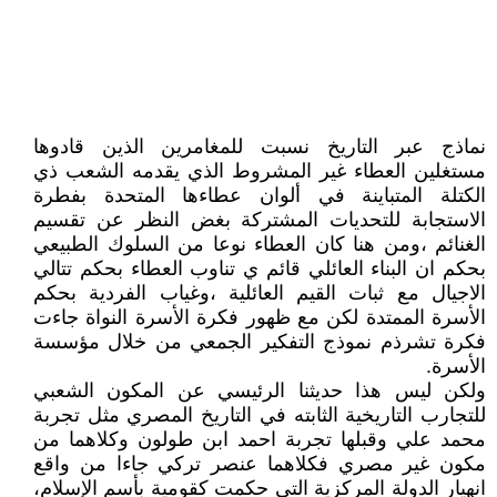
نماذج عبر التاريخ نسبت للمغامرين الذين قادوها
مستغلين العطاء غير المشروط الذي يقدمه الشعب ذي
الكتلة المتباينة في ألوان عطاءها المتحدة بفطرة
الاستجابة للتحديات المشتركة بغض النظر عن تقسيم
الغنائم ،ومن هنا كان العطاء نوعا من السلوك الطبيعي
بحكم ان البناء العائلي قائم ي تناوب العطاء بحكم تتالي
الاجيال مع ثبات القيم العائلية ،وغياب الفردية بحكم
الأسرة الممتدة لكن مع ظهور فكرة الأسرة النواة جاءت
فكرة تشرذم نموذج التفكير الجمعي من خلال مؤسسة
الأسرة.
ولكن ليس هذا حديثنا الرئيسي عن المكون الشعبي
للتجارب التاريخية الثابته في التاريخ المصري مثل تجربة
محمد علي وقبلها تجربة احمد ابن طولون وكلاهما من
مكون غير مصري فكلاهما عنصر تركي جاءا من واقع
انهيار الدولة المركزية التي حكمت كقومية بأسم الإسلام،