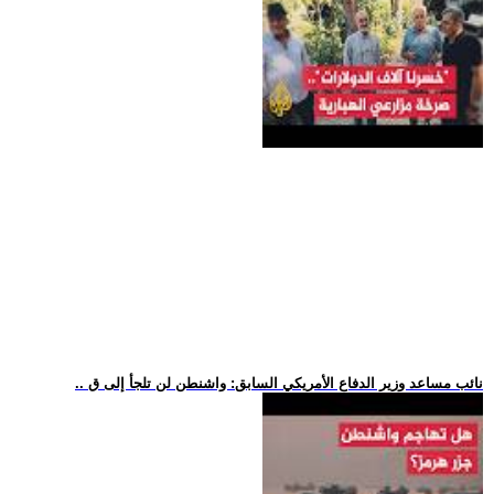
.. نائب مساعد وزير الدفاع الأمريكي السابق: واشنطن لن تلجأ إلى ق