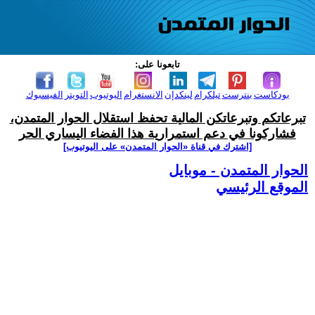
تابعونا على:
بودكاست
بنترست
تيلكرام
لينكدإن
الانستغرام
اليوتيوب
التويتر
الفيسبوك
تبرعاتكم وتبرعاتكن المالية تحفظ استقلال الحوار المتمدن،
فشاركونا في دعم استمرارية هذا الفضاء اليساري الحر
[اشترك في قناة ‫«الحوار المتمدن» على اليوتيوب]
الحوار المتمدن - موبايل
الموقع الرئيسي