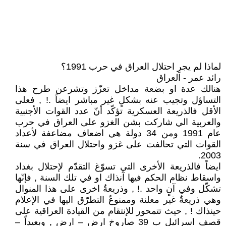
لماذا لم يجرِ احتلال العراق في حرب 1991؟
رائد عمر - العراق
هنالك عدة او بضعة مداخل تعزّز وتشرعن طرح هذا
التساؤل وتجيب عنه بشكلٍ غير مباشر ايضاً .! , فعلى
الأقل فالذريعة العسكرية تؤكّد أنّ عدد القوات الأجنبية
والعربية الي شاركت بشن الغزو على العراق في حرب
عام 1991 ومن 34 دولة هي اضعاف مضاعفة لأعداد
القوات التي تحالفت على غزو واحتلال العراق في سنة
2003.
ايضاً فالذريعة الأخرى التي تسوّغ التقدّم لإحتلال بغداد
واسقاط نظام الحكم فيها آنذاك او في تلك السنة , فإنّها
تشكّل وفي آنٍ واحد .! , وذريعةٌ اخرى على هذا المنوال
وهي ذريعةٌ غير معلنة وممنوعٌ التطرّق اليها في الإعلام
حينذاك ! , حيث تتمحور للإنتقام من القيادة العراقية على
قصف اسرائيل بِ 39 صاروخ ارض – ارض , وبعيداً –