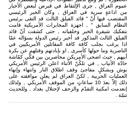
عموم العراق , جرى الإلتقاط في قبرص لبعض الأخبار
من اذاعةٍ سرية في العراق , وكان الخبر الرئيسي
المقتضب فيها أنّ " قائد الفيلق الثالث قد التقى برئيس
النظام السابق " , اجهزة المخابرات الأمريكية قامت
بتفكيك شيفرة الخبر وخلفياته , حتى كشفت أنّ قائد
الفيلق الثالث المذكور قد أخبر رئيس الدولة بسؤاله عمّا
اذا يرغب بجلب كافة كافة المقاتلين الأمريكيين في
الناصرية وما حولها كأسرى , او بإبادتهم وقتلهم عن بكرة
أبيهم , حيث اضحى الأمريكن محاصرين بين فكّي كمّاشة
حادّة الأنياب , في تلكُنّ الأثناء اعلن الرئيس الأمريكي
بوش وبشكلٍ مفاجئ وقف اطلاق النار وانتهاء وإنهاء
العمليات الحربية , لكنّ العراق لم يعلن موافقته على
ذلك إلاّ بعدَ 10 ساعاتٍ من الموقف الأمريكي , ولذلك
إنعدمت امكنية التقدّم والزحف لإحتلال بغداد , وللحديث
تتمّة .