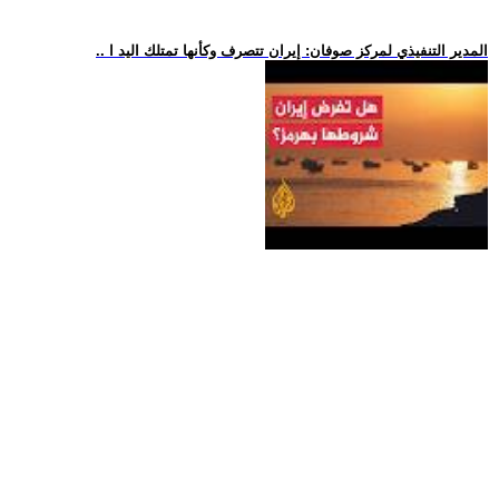
.. المدير التنفيذي لمركز صوفان: إيران تتصرف وكأنها تمتلك اليد ا