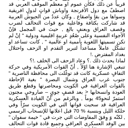
قريباً عن ذلك فكان عموم او معظم الموقف العربي قد
اصطفّ مع دول الأفرنجة واوباش قواتٍ لدولٍ افريقية
وسواها من بقاٍ واصقاع , وكان عددٌ من الجيوش العربية
قد شاركت بكثافة وفاعلية مع قوات التحالف لضرب
وقصف العراق وبعنفٍ بالغ , حيث في المجمل فإنّ
الأجواء النفسية وعلى صُعُدٍ عربيةٍ اقليمية ودولية " إنْ لم
تكن تسميتها اللغوية بأممية او عالمية " , كانت تساعد او
تشكّل عاملاً مساعداً لتبرير التقدم او الزحف واحتلال
بغداد المفترض .!
لماذا يحدث ذلك .؟ وعاد الزحف الى الخلف .!؟
تنبغي الإشارة هنا اوّلاً , أنّ القوات الأمريكية وفي حركة
التفافٍ عسكرية كانت قد توغّلت الى محافظة الناصرية "
جنوب غرب العراق وشمال البصرة " بغية الإحاطة
بالقوات العراقية في الكويت ومحاصرتها وقطع طريق
العودة وانسحابها < بعد قصفٍ جويٍ – صاروخيٍ مجنون
استمرّ لنحوِ45 يوماً , وبالرغم من أنّ القيادة العسكرية
العراقية قد سحبت قواتها التي في الكويت سرّاً وفي
حلكة الليل وبنسبة % 70 قبل اعلانها للإنسحاب الرسمي
, لكنّه وَ وِفقَ المفاوضات التي جرت في " خيمة سفوان "
بين الوفد العسكري العراقي وجميع قادة قوات التحالف