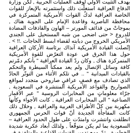
بهدف التثبيت الأولي لوقف العمليات الحربية , لكن وزارة
الدفاع العراقية استغلّت ذلك واستثمرته بالإيعاز للقوات
الخاصة العراقية لدكّ القوات الأمريكية المتمركزة في
محافظة الناصرية وقاعدة الإمام على الجوية هناك ,
بموجاتْ من قذائف المورتر – الهاون والقاذفات المضادة
للدروع < حتى اضحى من شبه المستحيل على الجندي
الأمريكي الخروج من دبابته لقضاء ابسط الحاجات .!! > .
إتّصلت القيادة الأمريكية آنذاك برئاسة الأركان العراقية
حول هذا الخرق في عودة التعرّض للقوة الأمريكية
المتمركزة هناك , وكان ردّ القيادة العراقية " بأنكم دمّرتم
كافة وسائل الإتصال ولم يعد ممكناً السيطرة والتحكم
بالقيادات الميدانية " .. في تلكم الأثناء من التوتّر الحادّ
الذي تصادف مع قصفٍ عراقيٍ صاروخي متجدد لمواقع
الصواريخ والقواعد الأمريكية المنتشرة في السعودية ,
جرّاء معلوماتٍ من المخابرات الروسية " عبر الأقمار
الصناعية " الى المخابرات العراقية , كانت الأجواء وكأنها
مكهربة بين كلّ الأطراف الغربية والعراقية , وخلال ذلك
كانت المفاجأة الجديدة أنّ قوات الحرس الجمهوري
انطلقت وانتشرت وامتدّت على طول الحدود العراقية –
السعودية بما لم يكن متوقّعاً , ولذلك أبعاد عكرية شديدة
الخطورة , ثمّ ومع تدمير القنوات الإذاعية والمتلفزة في