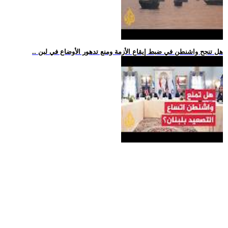
.. هل تنجح واشنطن في ضبط إيقاع الأزمة ومنع تدهور الأوضاع في لبن