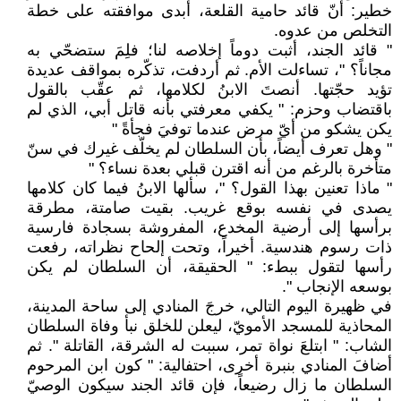
خطير: أنّ قائد حامية القلعة، أبدى موافقته على خطة
التخلص من عدوه.
" قائد الجند، أثبت دوماً إخلاصه لنا؛ فلِمَ ستضحّي به
مجاناً؟ "، تساءلت الأم. ثم أردفت، تذكّره بمواقف عديدة
تؤيد حجّتها. أنصتَ الابنُ لكلامها، ثم عقّب بالقول
باقتضاب وحزم: " يكفي معرفتي بأنه قاتل أبي، الذي لم
يكن يشكو من أيّ مرض عندما توفيَ فجأةً "
" وهل تعرف أيضاً، بأن السلطان لم يخلّف غيرك في سنّ
متأخرة بالرغم من أنه اقترن قبلي بعدة نساء؟ "
" ماذا تعنين بهذا القول؟ "، سألها الابنُ فيما كان كلامها
يصدى في نفسه بوقع غريب. بقيت صامتة، مطرقة
برأسها إلى أرضية المخدع، المفروشة بسجادة فارسية
ذات رسوم هندسية. أخيراً، وتحت إلحاح نظراته، رفعت
رأسها لتقول ببطء: " الحقيقة، أن السلطان لم يكن
بوسعه الإنجاب ".
في ظهيرة اليوم التالي، خرجَ المنادي إلى ساحة المدينة،
المحاذية للمسجد الأمويّ، ليعلن للخلق نبأ وفاة السلطان
الشاب: " ابتلعَ نواة تمر، سببت له الشرقة، القاتلة ". ثم
أضافَ المنادي بنبرة أخرى، احتفالية: " كون ابن المرحوم
السلطان ما زال رضيعاً، فإن قائد الجند سيكون الوصيّ