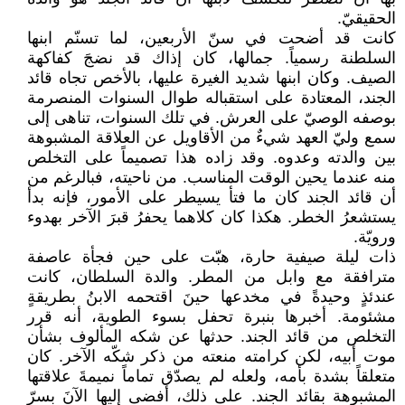
الحقيقيّ.
كانت قد أضحت في سنّ الأربعين، لما تسنّم ابنها
السلطنة رسمياً. جمالها، كان إذاك قد نضجَ كفاكهة
الصيف. وكان ابنها شديد الغيرة عليها، بالأخص تجاه قائد
الجند، المعتادة على استقباله طوال السنوات المنصرمة
بوصفه الوصيّ على العرش. في تلك السنوات، تناهى إلى
سمع وليّ العهد شيءٌ من الأقاويل عن العلاقة المشبوهة
بين والدته وعدوه. وقد زاده هذا تصميماً على التخلص
منه عندما يحين الوقت المناسب. من ناحيته، فبالرغم من
أن قائد الجند كان ما فتأ يسيطر على الأمور، فإنه بدأ
يستشعرُ الخطر. هكذا كان كلاهما يحفرُ قبرَ الآخر بهدوء
ورويّة.
ذات ليلة صيفية حارة، هبّت على حين فجأة عاصفة
مترافقة مع وابل من المطر. والدة السلطان، كانت
عندئذٍ وحيدةً في مخدعها حينَ اقتحمه الابنُ بطريقةٍ
مشئومة. أخبرها بنبرة تحفل بسوء الطوية، أنه قرر
التخلص من قائد الجند. حدثها عن شكه المألوف بشأن
موت أبيه، لكن كرامته منعته من ذكر شكّه الآخر. كان
متعلقاً بشدة بأمه، ولعله لم يصدّق تماماً نميمةَ علاقتها
المشبوهة بقائد الجند. على ذلك، أفضى إليها الآنَ بسرّ