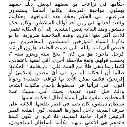
حكامها في نزاعات مع بعضهم البعض. ذلك جعلهم
يهملون مواجهة الفرنجة، وكانوا أساساً يستمدون
شرعيتهم في الحكم بحجّة هذه المواجهة. وحكايتنا،
وقعت أحداثها في زمن أحد أولئك السلاطين، وكان يحكم
دمشق. ومنذ البداية يتعين التشديد، إلى أن الحكاية تنتمي
للأدب أكثر منها التاريخ. وهذه الملاحظة ضرورية، ما لو
تذكرنا استياء المؤرخين المسلمين، المعاصرين، من
قصص ألف ليلة وليلة، التي قدمت الخليفة هارون الرشيد
كرجل ماجن؛ هوَ من كان " يحجّ سنة ويغزو سنة "،
بحسب قولهم. وثمة ملاحظة أخرى، أقل أهمية باعتقادي،
لكنها ربما تلقي ظلاً من الشك على " تاريخانية " الحكاية:
طالما أن الحكاية لم ترد في أيّ مصدر، إسلاميّ أو
إفرنجيّ، فكيف يمكن الأخذ بها كواقعة حقيقية؟ وجواباً
أقول، أنني قرأتها في مخطوط بإحدى مكتبات الشام،
وذلك قبل عقود عديدة. بحيث أنني نسيتُ اسمَ
المخطوط، علاوة على أسماء أبطال الحكاية نفسها.
سلطان دمشق، كان يقيم في قصر بقلعتها، الكائنة على
طرف المدينة داخل أسوارها المنيعة. كون القلعة المقر
الرئيس لأفراد حامية المدينة، فلا غرو أن تكون كلمة
قائدهم هيَ الأعلى لديهم. فكأنما السلطان السلجوقيّ،