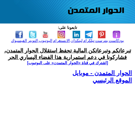
تابعونا على:
بودكاست
بنترست
تيلكرام
لينكدإن
الانستغرام
اليوتيوب
التويتر
الفيسبوك
تبرعاتكم وتبرعاتكن المالية تحفظ استقلال الحوار المتمدن،
فشاركونا في دعم استمرارية هذا الفضاء اليساري الحر
[اشترك في قناة ‫«الحوار المتمدن» على اليوتيوب]
الحوار المتمدن - موبايل
الموقع الرئيسي