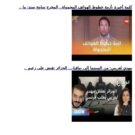
.. كلمة أخيرة -أزمة خطوط الهواتف المحمولة.. المخرج سامح سند: ما
.. مهدي لعريبي: من السينما إلى -مافيا-... الجزائر تقبض على زعيم