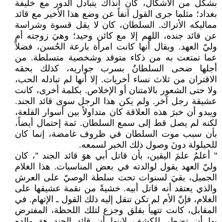
بشكل من الأشكال، كان آنذاك يتبادل الدور مع خليفة
بغداد؛ مثلما جرى القول آنفاً عن وضع هذا الأخير مع قائد
مماليكه الأتراك. السلطان، كان لا يقل قسوة وشراسة
عن قائد جنده، اللهم إلا مع كائن وحيد؛ وهيَ زوجته أم
وليّ العهد. ويقال أنها كانت امرأة بارعة الحُسن، فضلاً
عما تمتعت به من ذكاء متوقد وشخصية متسلطة. من
أجلها ضحى السلطانُ بسرب جواريه، كذلك بحقه
الاقتران من ثلاث نساء أخريات. إلا أنها لم تبادله الحب،
ولا حتى الشعور بالامتنان أو الإخلاص. بكلمة أخرى، كانت
عشيقة رجل آخر. ولم يكن هذا الرجل سوى قائد الجند.
ويبدو أن خبرَ هذه العلاقة كان متداولاً بين أسوار القلعة،
لكنه لم يصل قط إلى سمع السلطان. ثمة إحتمال أيضاً،
بأن سبب موت السلطان في ظروف غامضة، إنما كان
للحيلولة دونَ وصول ذلك الخبر لسمعه.
" أعلمُ علمَ اليقين، بأن قاتل أبي هوَ قائد الجند "، كان
وليّ العهد يقول لوالدته في بعض المناسبات. هذا الغلام
الجميل، بقيَ لسنوات تحت سلطة الوصيّ على العرش
والذي يعتقد أنه قاتل أبيه. خشيةً من نقمة عشيقها على
الغلام، فإنّ الأم لم تكن تنقل إليه ذلك القول ـ الإتهام. في
المقابل، كانت تتهيأ بقلق وجزع لتلك اللحظة، المفترض
بها أن تضطر للكشف لابنها أن قائد الجند هوَ والده