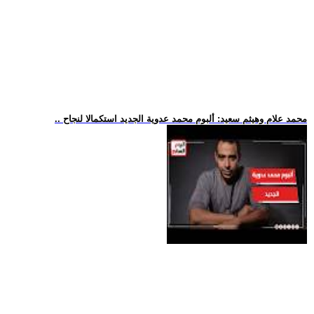
.. محمد علام وهيثم سعيد: ألبوم محمد عدوية الجديد استكمالا لنجاح