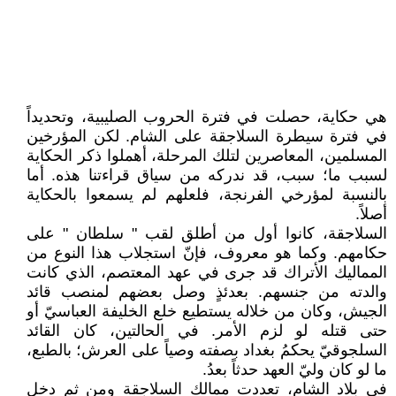
هي حكاية، حصلت في فترة الحروب الصليبية، وتحديداً
في فترة سيطرة السلاجقة على الشام. لكن المؤرخين
المسلمين، المعاصرين لتلك المرحلة، أهملوا ذكر الحكاية
لسبب ما؛ سبب، قد ندركه من سياق قراءتنا هذه. أما
بالنسبة لمؤرخي الفرنجة، فلعلهم لم يسمعوا بالحكاية
أصلاً.
السلاجقة، كانوا أول من أطلق لقب " سلطان " على
حكامهم. وكما هو معروف، فإنّ استجلاب هذا النوع من
المماليك الأتراك قد جرى في عهد المعتصم، الذي كانت
والدته من جنسهم. بعدئذٍ وصل بعضهم لمنصب قائد
الجيش، وكان من خلاله يستطيع خلع الخليفة العباسيّ أو
حتى قتله لو لزم الأمر. في الحالتين، كان القائد
السلجوقيّ يحكمُ بغداد بصفته وصياً على العرش؛ بالطبع،
ما لو كان وليّ العهد حدثاً بعدُ.
في بلاد الشام، تعددت ممالك السلاجقة ومن ثم دخل