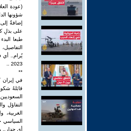
(عودة العل
شؤونها الداخل
إضافةٌ إلى
على بذلِ كا
طبعا البدء
التفاصيل، 
2023 ..
**
في إيران كا
قابَلهُ شكو
السعوديين أ
التفاؤل وا
الغربية، و
السياسي حو
أي جِدار.. 