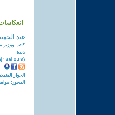
انعكاسات 
عبد الحمي
كاتب ووزير م
ديدة
(Abdul-hamid Fajr Salloum)
الحوار المتمدن-العدد: 7551 - 23
المحور: مواض