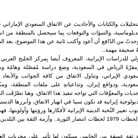
لتحليلات والكتابات والأحاديث عن الاتفاق السعودي الإماراتي 
لدبلوماسية، والتنبؤات والتوقعات بِما سيحصل بالمنطقة من ان
جدتُ من الدّافِع أن أعود وأكتب ثانية عن هذا الموضوع، بعد ال
هُ صحيفة مهمة..
ولي للدراسات الإيرانية، المعروف أيضا بِمركز الخليج العربي
 ومقرّهُ الرياض في السعودية، وضعَ دراسة مُفصّلة وهامّة وم
سعودي الإيراني، وتناول الاتفاق من كافة الجوانب والأبعاد 
عودية، ودوافع إيران، وتداعياتهِ على ملفات المنطقة، وم
حديات والمعوِّقات التي تواجه تنفيذ هذا الاتفاق، وهنا تطرّقَت ا
يديولوجية إيرانية قد تكون سببا في انهيار الاتفاق، وأبرزها الدستو
ب تغيير النُخبة الدينية الإيرانية لأفكارها ورؤيتها وأولويتها، ف
تعيش في لحظات 1979 لحظات انتصار الثورة.. وأزمة الثقة بين البَ
 ثقة عميقة بين الجانبين سيكون لها تأثير على مجريات الع