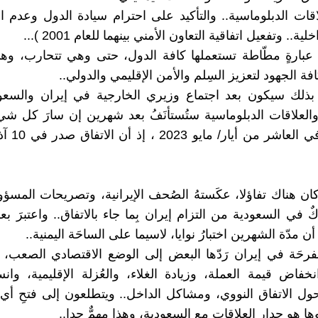
اقات الدبلوماسية.. والتأكيد على احترام سيادة الدول وعدم 
ية.. وتفعيل اتفاقية التعاون الأمني بينهما للعام 2001 )...
 عبارةٍ مطّاطة تستعملها كافة الدول، حتى وهي تتحارب، و
فة الجهود لتعزيز السِلم والأمن الإقليمي والدولي..
 بذلك سيكون بعد اجتماع وزيري الخارجية في إيران والسعود
والعلاقات الدبلوماسية ستُستأنَفُ بعد شهرين إن سارَ كل ش
يُرام.. أي في 
ن هناك تفاؤلا، عكَستهُ الصُحف الإيرانية، وتصريحات المسؤولي
كٌ في السعودية من التزام إيران بِما جاء بالاتفاق.. واعتبرَ بع
ن مدّة الشهرين اختبارُ نوايا، لاسيما على الساحَة اليمنية..
لفرحَة في إيران رَدّها البعض إلى الوضع الاقتصادي الصعب، 
انخفاض قيمة العملة، وزيادة الغلاء، والعُزلة الإقليمية، وان
ل الاتفاق النووي، ومشاكل الداخل.. ويتطلعون إلى فتحِ أي
وها هو جِدار العلاقات مع السعودية، وهذا مهمٌّ جدا..