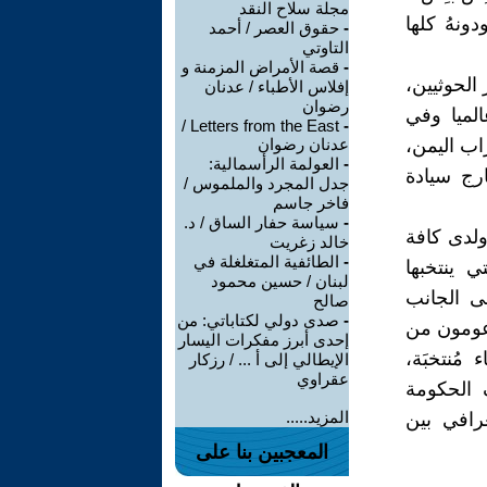
مجلة سلاح النقد
ونهُ كلها
-
حقوق العصر / أحمد
التاوتي
-
قصة الأمراض المزمنة و
 منذ عام 2015 .. إيران عبر الحوثيين،
إفلاس الأطباء / عدنان
رضوان
الميا وفي
Letters from the East /
-
اب اليمن،
عدنان رضوان
-
العولمة الرأسمالية:
رج سيادة
جدل المجرد والملموس /
فاخر جاسم
-
سياسة حفار الساق / د.
ولدى كافة
خالد زغريت
-
الطائفية المتغلغلة في
 ينتخبها
لبنان / حسين محمود
ى الجانب
صالح
-
صدى دولي لكتاباتي: من
دعومون من
إحدى أبرز مفكرات اليسار
ُنتخبَة،
الإيطالي إلى أ ... / رزكار
عقراوي
 الحكومة
المزيد.....
غرافي بين
المعجبين بنا على