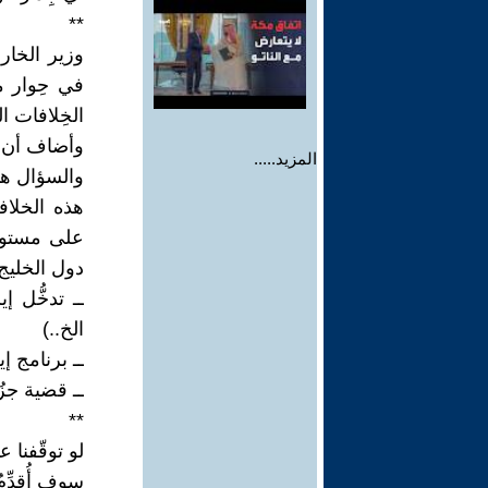
**
وزير الخار
في حِوار م
الخِلافات ال
وأضاف أن اس
المزيد.....
والسؤال هنا
هذه الخلاف
على مستوى 
دول الخليج
ــ تدخُّل 
الخ..)
ــ برنامج إ
ــ قضية جزُ
**
لو توقّفنا
سوف أُقدِّم