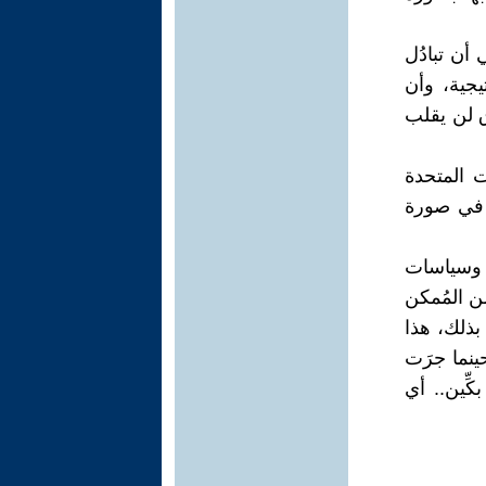
 أن تبادُل
جية، وأن
ق لن يقلب
ت المتحدة
 في صورة
ف وسياسات
ن المُمكن
بذلك، هذا
حينما جرَت
ِّين.. أي