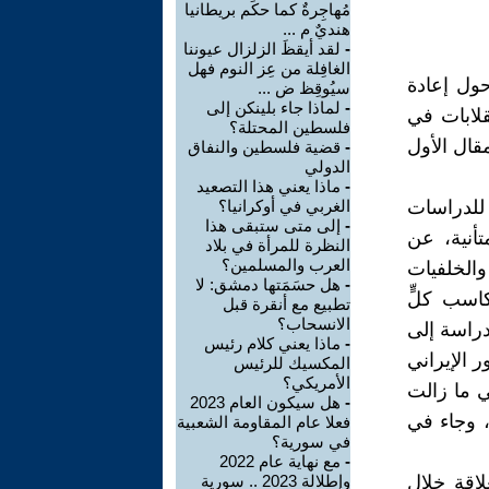
مُهاجِرةٌ كما حكَم بريطانيا
هنديٌ م ...
-
لقد أيقظَ الزلزال عيوننا
الغافِلة من عِز النوم فهل
حول إعادة
سيُوقِظ ض ...
-
لماذا جاء بلينكن إلى
قلابات في
فلسطين المحتلة؟
مقال الأول
-
قضية فلسطين والنفاق
الدولي
-
ماذا يعني هذا التصعيد
 للدراسات
الغربي في أوكرانيا؟
-
إلى متى ستبقى هذا
تأنية، عن
النظرة للمرأة في بلاد
العرب والمسلمين؟
والخلفيات
-
هل حسَمَتها دمشق: لا
كاسب كلٍّ
تطبيع مع أنقرة قبل
الانسحاب؟
لدراسة إلى
-
ماذا يعني كلام رئيس
ر الإيراني
المكسيك للرئيس
الأمريكي؟
هي ما زالت
-
هل سيكون العام 2023
لدين، وجاء في
فعلا عام المقاومة الشعبية
في سورية؟
-
مع نهاية عام 2022
لاقة خلال
وإطلالة 2023 .. سورية