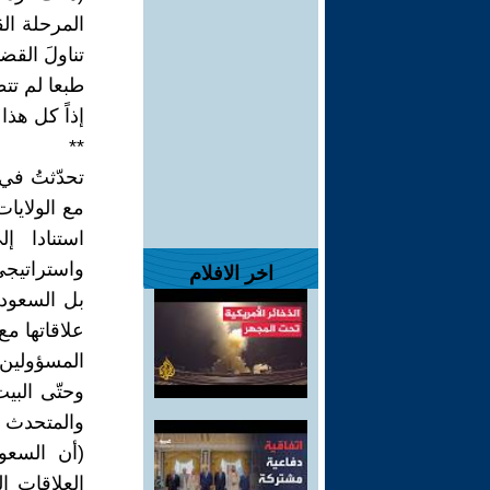
المرحلة الق
تناولَ القضا
طبعا لم تتط
إذاً كل هذا
**
تحدّثتُ في
مع الولايات
استنادا 
واستراتيجي 
اخر الافلام
بل السعودية
علاقاتها م
المسؤولين 
وحتّى البي
والمتحدث ب
(أن السعو
العلاقات ال