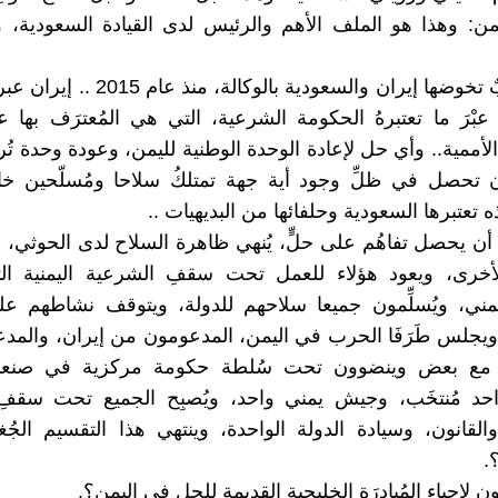
يمن: وهذا هو الملف الأهم والرئيس لدى القيادة السعودية، ود
فهناك حربٌ تخوضها إيران والسعودية بالوكالة،
عبْرَ ما تعتبرهُ الحكومة الشرعية، التي هي المُعترَف بها ع
لأممية.. وأي حل لإعادة الوحدة الوطنية لليمن، وعودة وحدة تُر
ن تحصل في ظلِّ وجود أية جهة تمتلكُ سلاحا ومُسلّحين خا
ه تعتبرها السعودية وحلفائها من البديهيات ..
ن يحصل تفاهُم على حلٍّ، يُنهي ظاهرة السلاح لدى الحوثي، 
أخرى، ويعود هؤلاء للعمل تحت سقفِ الشرعية اليمنية التي
مني، ويُسلِّمون جميعا سلاحهم للدولة، ويتوقف نشاطهم عل
يجلس طَرَفَا الحرب في اليمن، المدعومون من إيران، والم
 مع بعض وينضوون تحت سُلطة حكومة مركزية في صنعاء م
احد مُنتخَب، وجيش يمني واحد، ويُصبِح الجميع تحت سقفِ
والقانون، وسيادة الدولة الواحدة، وينتهي هذا التقسيم الجُ
.
لإحياء المُبادرَة الخليجية القديمة للحل في اليمن؟.