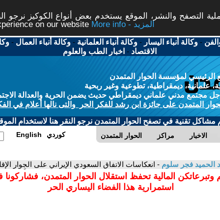
ة التصفح والنشر، الموقع يستخدم بعض أنواع الكوكيز نرجو النق
More info - المزيد
experience on our website
الفن
-
وكالة أنباء اليسار
-
وكالة أنباء العلمانية
-
وكالة أنباء العمال
-
وكا
الاقتصاد
-
اخبار الطب والعلوم
 الرئيسي لمؤسسة الحوار المتمدن
، علمانية، ديمقراطية، تطوعية وغير ربحية
ل مجتمع مدني علماني ديمقراطي حديث يضمن الحرية والعدالة الاجتم
حوار المتمدن على جائزة ابن رشد للفكر الحر والتى نالها أعلام في الفك
م مشاكل تقنية في تصفح الحوار المتمدن نرجو النقر هنا لاستخدام الموقع
كوردي
English
الاخبار
مراكز
الحوار المتمدن
 الحميد فجر سلوم
- انعكاسات الاتفاق السعودي الإيراني على الجِوار الإق
 وتبرعاتكن المالية تحفظ استقلال الحوار المتمدن، فشاركونا 
استمرارية هذا الفضاء اليساري الحر