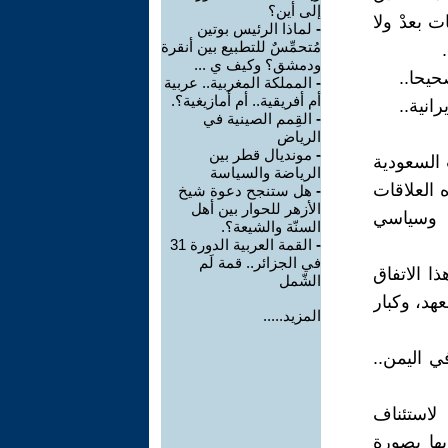
إلى أين؟
ت بعدْ ولا
-
لماذا الرئيس بوتين
مُتحمِّسٌ للتطبيع بين أنقرة
ودمشق؟ وكيف ي ...
حيحا..
-
المملكة المغربية.. عربية
أم أفريقية.. أم أمازيغية؟.
انية..
-
القِمم الصينية في
الرياض
-
مونديال قطر بين
 السعودية
الرياضة والسياسة
 العلاقات
-
هل ستنجح دعوة شيخ
الأزهر للحوار بين أهل
 وسياسي
السنّة والشيعة؟.
-
القمة العربية الدورة 31
في الجزائر.. قمة لَم
ذا الاتفاق
الشّمل
هد، وكبار
المزيد.....
ي اليمن..
لاستئناف
بها بصورة