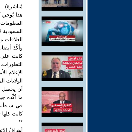
مُباشَرة)..
هذا يُوحي ك
المعلومات 
السعودية لا
العلاقات مع
وأكّدَ أيض
كانت على ت
التطورات.. 
الإعلام الأ
الولايات ال
أن يحصل بر
ما أكّده جي
في سلطَنة 
كانت كلها 
**
أهدافُ الا