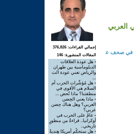
ي العربي
إجمالي القراءات: 376,826
ال في صحف ع
المقالات المنشورة: 146
-
هل عودة العلاقات
الدبلوماسية بين طهران
والرياض تعني عودة الث
...
-
هل مُؤشِّرات الحرب أم
السلام هي الأقوى في
منطقتنا؟ ماذا تُحض ...
-
ماذا يعني الحِضن
العربي؟ وهل هناك حِضن
عربي؟
-
عامٌ على الحرب في
أوكرانيا.. قراءةٌ من منظورٍ
تاريخي..
-
هل ستحكُم أمريكا هِنديةٌ