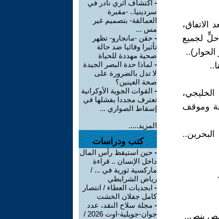
-
اكتشاف أثري نادر في
سردينيا.. -مقبرة
العمالقة- بتصميم غير
 الاتفاق،
مس ...
لٍّ لجميع
-
حقن -مانجارو- تظهر
تأثيرا وقائيا ضد حالة
الحوار)..
صحية مهددة للحياة
-
لماذا حدة البصر الجيدة
..
لا تدل بالضرورة على
صحة العينين؟
-
القوات الجوية الأوكرانية
الخليجي،
تعترف مجددا بفشلها في
غَة وموقف
إسقاط الصواري ...
المزيد.....
البحرين..
كتب ودراسات
-
حين استيقظ رأس المال
داخل الإنسان .. قراءة
ماركسية ثورية في ... /
رياض الشرايطي
-
ابجديات العطاء / انتصار
كامل جفلان الخشت
-
مجلة سلاح النقد، عدد
جوان-جويلية-اوت 2026 /
ِص بنِص..