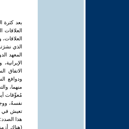
بعد كثرة ا
العلاقات ا
العلاقات، و
الذي نشرَت
المعهد الد
الإيرانية،
الاتفاق ال
ودوافع الس
منهما، والت
مُعوِّقات آ
نفسهُ، ووجو
هذا الصدد:
(هناك أزمة