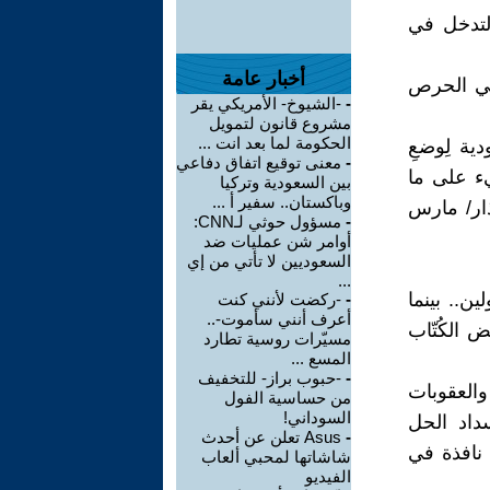
التدخل في
أخبار عامة
هي الحرص
-
-الشيوخ- الأمريكي يقر
مشروع قانون لتمويل
الحكومة لما بعد انت ...
ية لِوضعِ
-
معنى توقيع اتفاق دفاعي
يء على ما
بين السعودية وتركيا
وباكستان.. سفير أ ...
العاشر من أيار/ مايو 2023 ، إذ أن الاتفاق صدر في 10 آذار/ مارس
-
مسؤول حوثي لـCNN:
أوامر شن عمليات ضد
السعوديين لا تأتي من إي
...
ن.. بينما
-
-ركضت لأنني كنت
أعرف أنني سأموت-..
ض الكُتّاب
مسيّرات روسية تطارد
المسع ...
-
-حبوب براز- للتخفيف
والعقوبات
من حساسية الفول
السوداني!
سداد الحل
-
Asus تعلن عن أحدث
 نافذة في
شاشاتها لمحبي ألعاب
الفيديو