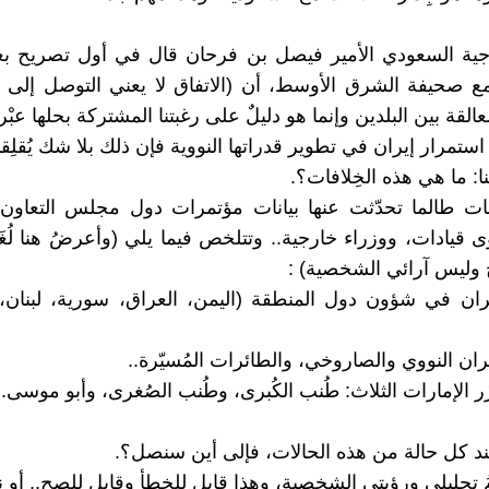
جية السعودي الأمير فيصل بن فرحان قال في أول تصريح بعد
ع صحيفة الشرق الأوسط، أن (الاتفاق لا يعني التوصل إلى ح
عالقة بين البلدين وإنما هو دليلٌ على رغبتنا المشتركة بحلها عبْر 
تمرار إيران في تطوير قدراتها النووية فإن ذلك بلا شك يُقلِقنا
: ما هي هذه الخِلافات؟.
ات طالما تحدّثت عنها بيانات مؤتمرات دول مجلس التعاون 
قيادات، ووزراء خارجية.. وتتلخص فيما يلي (وأعرضُ هنا لُ
 وليس آرائي الشخصية) :
إيران في شؤون دول المنطقة (اليمن، العراق، سورية، لبنان، 
يران النووي والصاروخي، والطائرات المُسيّرة..
ر الإمارات الثلاث: طُنب الكُبرى، وطُنب الصُغرى، وأبو موسى..
 عند كل حالة من هذه الحالات، فإلى أين سنصل؟.
ُ تحليلي ورؤيتي الشخصية، وهذا قابل للخطأ وقابل للصح.. أو ن