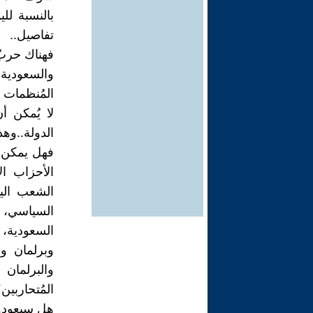
بالنسبة لل
تفاصيل..
والسعودية 
المُنظمات ا
لا يُمكن أ
الدولة..وهذ
فهل يمكن أ
الأحزاب ال
الشعب الي
السياسي، و
السعودية،
وبرلمان و
والبرلمان 
المُتحاربين؟
هل سيعودون 