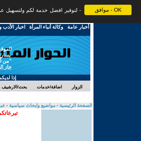
موافق - OK
لتوفير افضل خدمة لكم ولتسهيل عملي
أخبار عامة
-
وكالة أنباء المرأة
-
اخبار الأدب و
الموقع
يسارية
"من أج
حاز ال
إذا لديك
الزوار
اضافة/خدمات
بحث/الارشيف
الصفحة الرئيسية
-
مواضيع وابحاث سياسية
-
عبد
تبرعاتكم