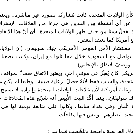
أن الولايات المتحدة كانت مُشارِكة بصورة غير مباشَرة.. ويعني
عن أي أنشطة بين البلدين هي جزءا من العلاقات الإستراتي
 تفعلُ شيئا من خلف ظهر الولايات المتحدة.. أي أنّ هذا الاتفا
 أمريكا كما يعتقد البعض..
ا، مستشار الأمن القومي الأمريكي جيك سوليفان: (أن الولايا
واصل مع السعودية خلال محادثاتها مع إيران، وكانت تضعنا
ووصفَ الاتفاق بالإيجابي)..
مريكي كان يُعبِّرُ عن موقفٍ آخرٍ، ويعتبر الاتفاق ضعفٌ لمواق
متحدة، والسبب فقط لأنهُ حصلَ برعاية صينية.. وطبعا لم يكُن م
عاية أمريكية لأن علاقات الولايات المتحدة وإيران، لا تسمح 
ك سوليفان.. بينما أكّد البيت الأبيض أنه شجّع هذه المُحادثات 
عُمان وفي بغداد سابقا.. وكانوا على متابعة يومية لها في بك
تحت أنظارِهم.. وليس فيها مفاجآت..
تفاق العريضة واضحة وتلخّصت فيما يلي: