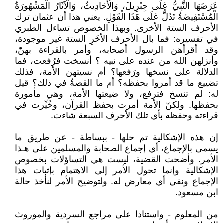
عَرَضَهَا النَّبِيُّ عَلَى جِبْرِيلَ، وَالْأَحَادِيثُ، وَالْآثَارُ الْمَشْهُورَةُ
الْمُسْتَفِيضَةُ تَدُلُّ عَلَى هَذَا الْقَوْلِ. يعني هذا أن عثمان ترك
الأحرف الستة الأخرى. وبهذا الخصوص تساءل الطبري
في تفسيره: فما بال الأحرف الأخَرِ الستة غير موجودة،
وقد أقرأهن الرسول أصحابه، وأمر بالقراءة بهنّ،
وأنزلهن الله من عنده على نبيه ؟ أنسخت فرُفعت، فما
الدلالة على نسخها ورَفعها؟ أم نسيتهن الأمة، فذلك
تضييع ما قد أمروا بحفظه؟ أم ما القصةُ في ذلك؟ قيل
له: لم تنسخ فترفع، ولا ضيعتها الأمة، وهي مأمورة
بحفظها. ولكنّ الأمة أمرت بحفظ القرآن، وخُيِّرت في
قراءته وحفظه بأي تلك الأحرف السبعة شاءت.
إن هذه الإشكالية تم حلها - ببساطة - عن طريق ما
يسمى بالإجماع، أي إجماع الصحابة والمسلمين على هـذا
الأمر. وأضحت القضية، ليست هي التساؤلات بخصوص
الإشكالية وإنما تحول الأمر إلى الاهتمام بإثبات هذا
الإجماع ونفي أي معارض له. ولتوضيح الأمر لنأخذ حالة
ابن مسعود.
من المعلوم - واستنادا على مراجع السردية والموروث