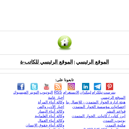
الموقع الرئيسي
الموقع الرئيسي للكاتب-ة
|
تابعونا على:
بنترست
تيلكرام
لينكدإن
الانستغرام
RSS
اليوتيوب
التويتر
الفيسبوك
الموقع الرئيسي
أخبار عامة
هيئة ادارة الحوار المتمدن - للإتصال بنا
وكالة أنباء المرأة
إحصائيات مؤسسة الحوار المتمدن
اخبار الأدب والفن
قواعد النشر
وكالة أنباء اليسار
ابرز كتاب / كاتبات الحوار المتمدن
وكالة أنباء العلمانية
يوتيوب التمدن
وكالة أنباء العمال
مكتبة التمدن
وكالة أنباء حقوق الإنسان