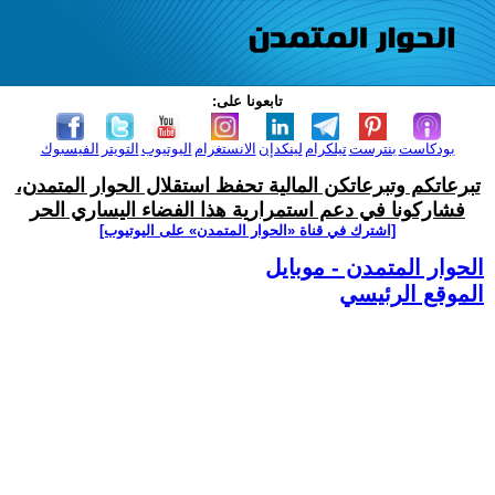
تابعونا على:
بودكاست
بنترست
تيلكرام
لينكدإن
الانستغرام
اليوتيوب
التويتر
الفيسبوك
تبرعاتكم وتبرعاتكن المالية تحفظ استقلال الحوار المتمدن،
فشاركونا في دعم استمرارية هذا الفضاء اليساري الحر
[اشترك في قناة ‫«الحوار المتمدن» على اليوتيوب]
الحوار المتمدن - موبايل
الموقع الرئيسي