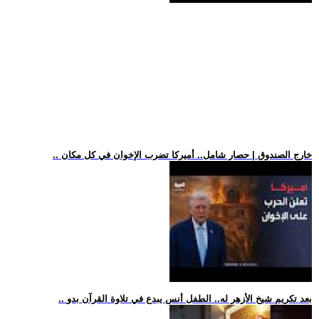
.. خارج الصندوق | حصار شامل.. أميركا تضرب الإخوان في كل مكان
.. بعد تكريم شيخ الأزهر له.. الطفل أنس يبدع في تلاوة القرآن بدو