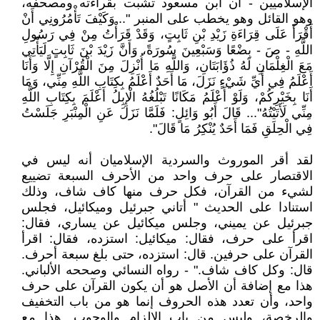
الإسلاميين - أن ابن مسعود تشبت بقراءته ومصحفه،
وهو القائل وهو يخطب على المنبر "...وَكَيْفَ تَأْمُرُونِي أَنْ
أَقْرَأَ عَلَى قِرَاءَةِ زَيْدِ بْنِ ثَابِتٍ، وَقَدْ قَرَأْتُ مِنْ فِي رَسُولِ
اللَّهِ - صَ - بِضْعًا وَسَبْعِينَ سُورَةً، وَأَنَّ زَيْدَ بْنَ ثَابِتٍ لَيَأْتِي
مَعَ الْغِلْمَانِ لَهُ ذُؤَابَتَانِ، وَاللَّهِ مَا أُنْزِلَ مِنَ الْقُرْآنِ إِلَّا وَأَنَا
أَعْلَمُ فِي أَيِّ شَيْءٍ نَزَلَ، مَا أَحَدٌ أَعْلَمُ بِكِتَابِ اللَّهِ مِنِّي، وَمَا
أَنَا بِخَيْرِكُمْ، وَلَوْ أَعْلَمُ مَكَانًا تَبْلُغُهُ الْإِبِلُ أَعْلَمَ بِكِتَابِ اللَّهِ
مِنِّي لَأَتَيْتُهُ"... قَالَ أَبُو وَائِلٍ: فَلَمَّا نَزَلَ عَنِ الْمِنْبَرِ جَلَسْتُ
فِي الْحِلَقِ فَمَا أَحَدٌ يُنْكِرُ مَا قَالَ".
لقد أقر الموروث والسردية الإسلاميان أنه ليس في
الاقتصار على حرف واحد من الأحرف السبعة تضييع
لشيء من القرآن، فكل حرف منها كاف شاف، وذلك
استنادا على الحديث " أتاني جبرئيل وميكائيل، فجلس
جبرئيل عن يميني، وجلس ميكائيل عن يساري، فقال:
اقرأ على حرف، فقال: ميكائيل: استزده، فقال: اقرأ
القرآن على حرفين. قال: استزده، حتى بلغ سبعة أحرف.
قال: وكل كاف شاف." - رواه النسائي وصححه الألباني.
هذا مع إضافة أن الأصل هو أن يكون القرآن على حرف
واحد، وأن تعدد هذه الحروف إنما هو من باب التخفيف
والرخصة، وليس من باب الإلزام والوجوب. هذا مع