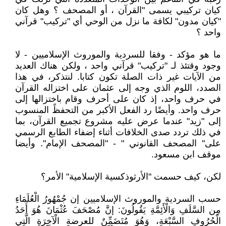
كيان تركيبي يسمى "القرآن ، أو المصحف ؟ وهل كان
"كيان مدون" لكافة ما نزل من الوحي أي "تركيب" قرآني
واحد ؟
ما هو مؤكد - وفقا للسردية والموروث الإسلاميين - لا
وجود وقتئذ لـ "تركيب" قرآني واحد ، ولكن هناك العديد
من الآيات غير ذات الصلة تكون كتابا. لنتذكر، في هذا
الصدد، اللوم الذي وجه إلى عثمان على اختزاله القرآن
في حرف واحد، إذ كان على أحرف وقام باختزالها إلى
حرف واحد. وأيضًا رد الفعل الأكبر من التحفظً المنسوب
إلى "زيد" عندما عرض عليه مشروع تجميع القرآن، بما
في ذلك تردد صدى الخلافات أثناء إضفاء الطابع الرسمي
على" المصحف القانوني " - "المصحف الإمام". وأيضا
موقف ابن مسعود.
لكن، كيف حسمت "الأرثوذكسية الإسلامية" الأمر؟
حسب السردية والموروث الإسلاميين إن جُمْهُورُ الْعُلَمَاءِ
مِن السَّلَفِ وَالْأَئِمَّةِ يَقُولُونَ: إنَّ مُصْحَفَ عُثْمَانَ هُوَ أَحَدُ
الْحُرُوفِ السَّبْعَةِ، وَهُوَ مُتَضَمِّنٌ للعرضة الْآخِرَةِ الَّتِي