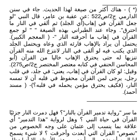
___________
(* ) - هناك أكثر من صيغة لهذا الحديث. جاء في سنن
الدارمي ج2/ص522 :عن عقبة بن عامر، قال النبي "لو
جعل القرآن في إهاب(أي الجلد) ثم ألقي في النار ما
احترق". وجاء عند الطبراني بهذه الصيغة " " لو جمع
القرآن في إهاب ما أحرقته النار "- ( المعجم الكبير).
يحتمل أن يراد بالإهاب قارئه الذي وعاه ويحتمل الجلد
الذي يكتب فيه لو ألقى في النار لانتزع الله منه القرآن
تنزيها له حتى يحترق الإهاب خاليا من القرآن (أبو
المحاسن الحنفي في كتابه معتصر المختصر ج2/ص275).
وقيل: لو كان القرآن في إهاب، يعني: في جلد، في قلب
رجل، يرجى لمن القرآن محفوظ في قلبه أن لا تمسه
النار، (فكيف يحترق مؤمن يحمله في قلبه؟)- ( مسند
أحمد).
________________
ما سر "رواية تدمير القرآن بالنار"؟ فهل دمرت النار جزئيًا
القرآن في حياة النبي ؟ وهل لرواية "هذا التدمير" أي
علاقة بما ينسب إلى عثمان على وجه الخصوص من
"نصوص" القرآن التي أبعدت وأحرقت ؟ لا شيء يسمح