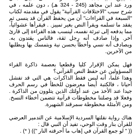
ورد عند ابن مجاهد (245 - 324 هـ) ، دون علمه ، في
شرح سبب "الاختلافات القرآنية" يقول في مقدمته لكتاب
"السبعة في القراءات" أن من يحفظ القرآن قد ينسى ثم
يفقد ما تسلمه ويقرأ النص بغير تمييز. . فيقرأها عشوائياً،
مما يدفعه إلى تبرئة نفسه، لينسب هذه القراءة إلى قارئ
آخر. وإذا صادف أنه رجل ثقة، فالناس يقتدون به.
ويصادف أنه نسي وأخطأ بحسن نية ويتمسك بها ويطلبها
من الآخرين.
فهل يمكن الإقرار كليا وقطعيا بعصمة ذاكرة القراء
المسؤولين عن حفظ النص القرآني؟
وهذا علما، أنه ليس فقط الذاكرات هي التي قد تفشل
أحيانا ، فالكتبة أيضا معرضون للخطأ في رسم الحرف
جيدا عند الأخذ من عند أولئك الذين يتلوون من الذاكرة .
وفعلا قد وصلتنا مخطوطات قرآنية تتضمن أخطاء النسخ.
ومن الأمثلة مخطوطة سمرقند الشهيرة.
هناك رواية نقلتها السردية الإسلامية عن التدمير العرضي
للقرآن بنار وقت الوحي، تفيد أن النبي قال :
(( " لو جمع القرآن في إهاب ما أحرقته النار ")) ( *) .