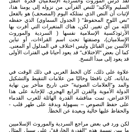
لقد كرس الموروث والسردية الإسلاميان فكرة "النقل
السليم والأكيد" للنص القرآني من نزوله إلى يومنا هذا،
لإثبات أن النص الذي نمتلكه اليوم (المصحف) هو بالفعل
"نص اللوح المحفوظ" ( الجدول السماوي) الذي حفظه
الله من أي تغيير. لكن، هناك المتغيرات التي أقرت بها
الأرثوذكسية الإسلامية نفسها ( السردية والموروث
الإسلاميان)، وصنفتها تحت اسم القراءات، أو تباين
الألسن بين القبائل وليس اختلاف في المدلول أو المعنى.
كما أن بعض "الاختلاف" قد يعود أحيانا في الفترات الأولى
قد يعود إلى مبدأ النسخ.
علاوة على ذلك، كان الخط العربي في ذلك الوقت في
بداياته، كان ناقصًا وخاليًا من علامات التنقيط والتشكيل
والمد و"العلامات الصوتية" حتى تاريخ متأخر بين نهاية
الدولة الأموية والقرن الرابع الهجري. للإجابة على هذا
الاعتراض، تمت مناقشة القدرة الهائلة للعرب القدماء
على حفظ النصوص – بسهولة وبدقة على طهر قلب -
والحفاظ عليها خالية وبعيدة عن الخطأ.
لكن ورد في بعض مراجع السردية والموروث الإسلاميين
ما يبين نسبية هذه "القدرة الخارقة"، على سبيل المثال