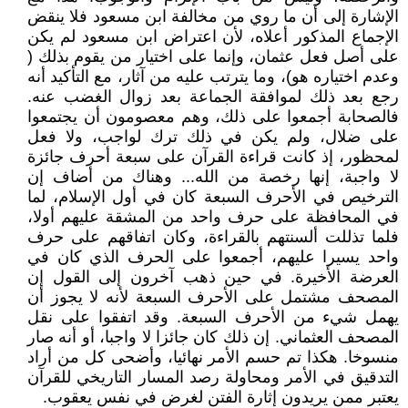
الإشارة إلى أن ما روي من مخالفة ابن مسعود فلا ينقض
الإجماع المذكور أعلاه، لأن اعتراض ابن مسعود لم يكن
على أصل فعل عثمان، وإنما على اختيار من يقوم بذلك (
وعدم اختياره هو)، وما يترتب عليه من آثار، مع التأكيد أنه
رجع بعد ذلك لموافقة الجماعة بعد زوال الغضب عنه.
فالصحابة أجمعوا على ذلك، وهم معصومون أن يجتمعوا
على ضلال، ولم يكن في ذلك ترك لواجب، ولا فعل
لمحظور، إذ كانت قراءة القرآن على ‌سبعة ‌أحرف جائزة
لا واجبة، إنها ‌رخصة من الله... وهناك من أضاف إن
الترخيص في الأحرف السبعة كان في ‌أول الإسلام، لما
في المحافظة على حرف واحد من المشقة عليهم أولا،
فلما تذللت ألسنتهم بالقراءة، وكان اتفاقهم على حرف
واحد يسيرا عليهم، أجمعوا على الحرف الذي كان في
العرضة الأخيرة. في حين ذهب آخرون إلى القول إن
المصحف مشتمل على الأحرف السبعة لأنه لا يجوز أن
يهمل شيء من الأحرف السبعة. وقد اتفقوا على نقل
المصحف العثماني. إن ذلك كان جائزا لا واجبا، أو أنه صار
منسوخا. هكذا تم حسم الأمر نهائيا، وأضحى كل من أراد
التدقيق في الأمر ومحاولة رصد المسار التاريخي للقرآن
يعتبر ممن يريدون إثارة الفتن لغرض في نفس يعقوب.