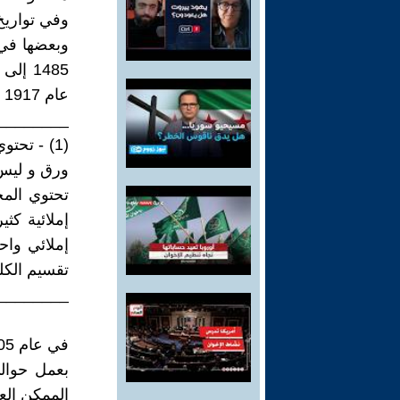
وفي تواريخ
وبعضها في 
عام 1917 في طشقند.
________
ورق و ليس
تحتوي الم
إملائية كث
إملائي واحد
تقسيم الكل
________
بعمل حوال
الممكن الع