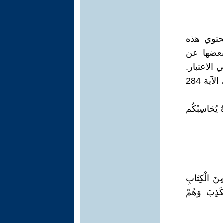
حتوي هذه
بعضها عن
الاعتبار.
أحيانًا يتم استبدال اسم الله في مخطوطة سمرقند بالضمير "هو" كما في الآية 284
ُ يُحَاسِبْكُم
مِنَ الْكِتَابِ
ْكَذِبَ وَهُمْ