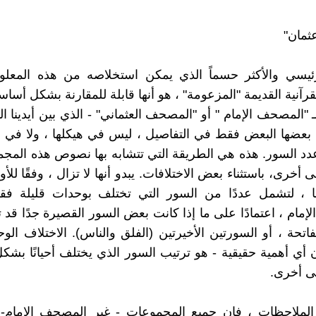
ثمان"
ئيسي والأكثر حسماً الذي يمكن استخلاصه من هذه المعل
رآنية القديمة "المزعومة" ، هو أنها قابلة للمقارنة بشكل أس
"المصحف الإمام " أو "المصحف العثماني" - الذي بين أيدينا الي
عضها البعض فقط في التفاصيل ، ليس في هيكلها ، ولا في م
دد السور. هذه هي الطريقة التي تتشابه بها نصوص هذه الم
أخرى، باستثناء بعض الاختلافات. يبدو أنها لا تزال ، وفقًا لل
ا ، لتشمل عددًا من السور التي تختلف بوحدات قليلة فق
مام ، اعتمادًا على ما إذا كانت بعض السور القصيرة جدًا قد تم
فاتحة ، أو السورتين الأخيرتين (الفلق والناس). الاختلاف الوح
ن أي أهمية حقيقية - هو ترتيب السور الذي يختلف أحيانًا بشك
ى أخرى.
 الملاحظات ، فإن جميع المجموعات - غير المصحف الإمام- 