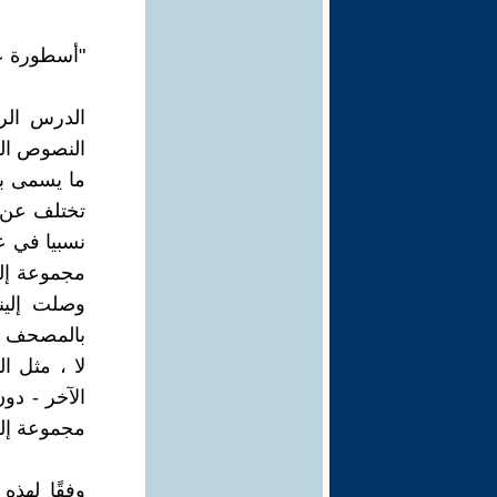
"أسطورة ع
الدرس الر
النصوص الق
ما يسمى بـ 
تختلف عن ب
نسبيا في ع
مجموعة إلى 
وصلت إلين
بالمصحف الإ
لا ، مثل ال
الآخر - دو
مجموعة إل
وفقًا لهذه