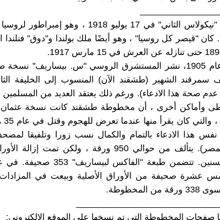
________________
(2) - أُعدم "نيكولاس الثاني" في 17 يوليو 1918 ، وهو إم
كان "قيصر كل روسيا" ، وهو أيضًا ملك بولندا و"دوق" فنلندا ال
(3) - في عام 1905، نشر المستشرق الروسي "س. بيساريف" نسخة
مرقند الشهير (طشقند الآن) المنسوب إلى الخليفة الثا
 عدم صحة هذا الادعاء). ورغم ذلك يعتقد العديد من المسلمين ا
طى وأماكن أخرى ، أن مخطوطة طشقند كانت نسخة عثمان
نفس هذا الادعاء بالتمام والكمال نسب زورا وتلفيقا لمصح
الحسيني بمصر). يتألف من حوالي 950 ورقة ، ولكن تمت إزال
 عشرة صحيفة من الأوراق الأصلية وبيعت في المزادات،
من المخطوطة.
_____________________________
 صفحات المخطوطة التي تم نسخها على الموقع الإلكتروني: