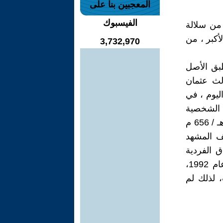
المعجبين بنا على
الفيسبوك
براطور لروسيا من سلالة
أكبر ، من
3,732,970
 طبق الأصل
لث عثمان
ليوم ، في
 الشخصية
من القرآن ، والتي كان يقرأ منها عندما تعرض للهجوم وقتل في عام 35 هـ / 656 م
ف المشهد
ة الأوراق الفردية
على مر السنين. تتضمن طبعة "الفاكس لبيساريف" 353 صحيفة. في عام 1992،
 لذلك لم