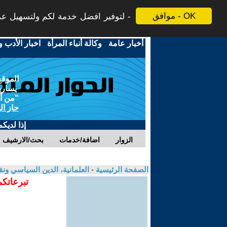
موافق - OK
لتوفير افضل خدمة لكم ولتسهيل عملي
أخبار عامة
-
وكالة أنباء المرأة
-
اخبار الأدب و
الموقع
يسارية
"من أج
حاز ال
إذا لديك
الزوار
اضافة/خدمات
بحث/الارشيف
الصفحة الرئيسية
-
العلمانية، الدين السياسي ونق
تبرعاتكم