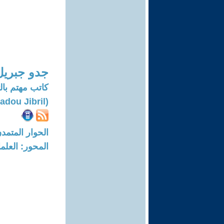
جدو جبريل
كاتب مهتم بال
(Jadou Jibril)
الحوار المتمدن-العدد: 7513 - 3
المحور: العلما