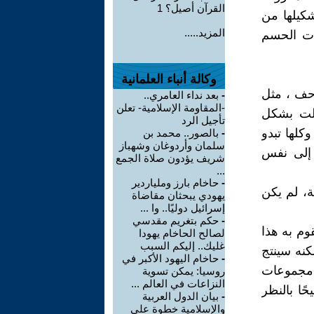
القرآن أصيل؟ 1
كيلها من
المزيد.....
دت الحسم
وكالة أنباء العلمانية
حف ، مثل
-
بعد نداء العامري..
-المقاومة الإسلامية- تعلن
لت بشكل
تأجيل الرد
وكلها تبدو
-
بالصور.. محمد بن
سلمان وأردوغان وشهباز
ي إلى نفس
شريف يؤدون صلاة الجمع
...
-
حاخام بارز وملياردير
ة، لم يكن
يهودي يبحثان مقاضاة
إسرائيل دوليًا.. وا ...
-
حكم بتغريم مقدسي
وم به هذا
لصالح الحاخام يهودا
غليك.. إليكم السبب
كنه سينتج
-
حاخام اليهود الأكبر في
ج مجموعات
روسيا: يمكن تسوية
النزاعات في العالم ...
ًا بالنظر
-
بيان الدول العربية
والإسلامية خطوة على