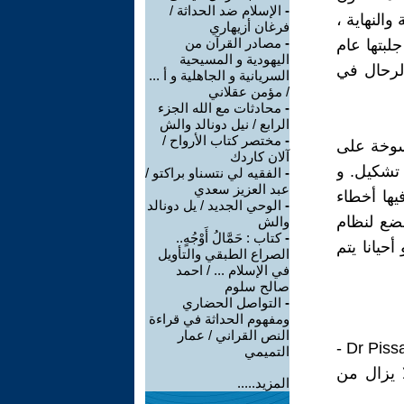
-
الإسلام ضد الحداثة /
النهاية ،
فرغان أزيهاري
-
مصادر القرآن من
لبتها عام
اليهودية و المسيحية
، لتحط الرحال في
السريانية و الجاهلية و أ ...
/ مؤمن عقلاني
-
محادثات مع الله الجزء
الرابع / نيل دونالد والش
-
مختصر كتاب الأرواح /
علي 383 رقعة (تقريبا ثلث القران)، منها 69 منسوخة على
آلان كاردك
تشكيل. و
-
الفقيه لي نتسناو براكتو /
عبد العزيز سعدي
ها أخطاء
-
الوحي الجديد / يل دونالد
خضع لنظام
والش
-
كتاب : حَمَّالُ أَوْجُهٍ..
أحيانا يتم
الصراع الطبقي والتأويل
في الإسلام ... / احمد
صالح سلوم
-
التواصل الحضاري
ومفهوم الحداثة في قراءة
النص القراني / عمار
في عام 1905 ، أمر القيصر "نقولا الثاني" (2) الدكتور "بيساريف" (3) - Dr Pissaref -
التميمي
 يزال من
المزيد.....