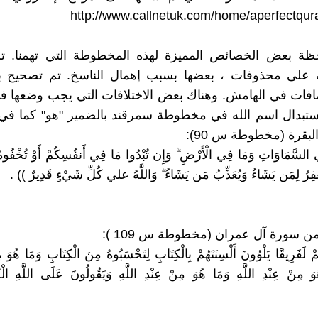
http://www.callnetuk.com/home/aperfectqu
ظة بعض الخصائص المميزة لهذه المخطوطة التي تهمنا. ت
على محذوفات ، بعضها بسبب إهمال الناسخ. تم تصحيح 
فات في الهامش. وهناك بعض الاختلافات التي يجب وضعها في 
بقرة (مخطوطة س 90):
ِي السَّمَاوَاتِ وَمَا فِي الْأَرْضِ ۗ وَإِن تُبْدُوا مَا فِي أَنفُسِكُمْ أَوْ تُخْفُوه
َيَغْفِرُ لِمَن يَشَاءُ وَيُعَذِّبُ مَن يَشَاءُ ۗ وَاللَّهُ علي كُلِّ شَيْءٍ قَدِيرٌ )) .
مْ لَفَرِيقًا يَلْوُونَ أَلْسِنَتَهُمْ بِالْكِتَابِ لِتَحْسَبُوهُ مِنَ الْكِتَابِ وَمَا هُوَ 
وَ مِنْ عِنْدِ اللَّهِ وَمَا هُوَ مِنْ عِنْدِ اللَّهِ وَيَقُولُونَ عَلَى اللَّهِ ال