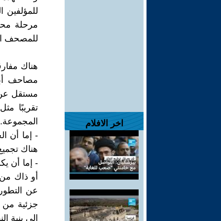
للمؤلفين ا
مرحلة محد
للمصحف الذ
هناك مفار
مصاحف أبي
مستقل عن ال
تقريبًا مث
المجموعة. 
اخر الافلام
- إما أن ا
هناك تجميع 
- إما أن يك
أو ذاك من 
عن التطور 
جزئية من ا
إلى بنية ال