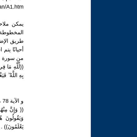
ran/A1.htm
يمكن ملاح
المخطوطة 
طريق الإضا
من سورة ال
((لِّلَّهِ مَا ف
بِهِ اللَّهُ ۖ ف
و الآية 78 من سورة آل عمران (مخطوطة س 109 ):
(( وَإِنَّ مِنْهُ
وَيَقُولُونَ هُ
يَعْلَمُونَ)) .