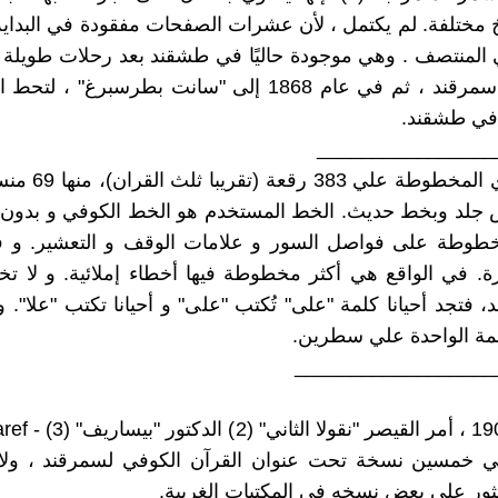
 مختلفة. لم يكتمل ، لأن عشرات الصفحات مفقودة في البداية و
المنتصف . وهي موجودة حاليًا في طشقند بعد رحلات طويلة ج
1485 إلى سمرقند ، ثم في عام 1868 إلى "سانت بطرسبرغ" 
________________
(1) - تحتوي المخطوطة 
 جلد وبخط حديث. الخط المستخدم هو الخط الكوفي و بدون 
خطوطة على فواصل السور و علامات الوقف و التعشير. و في
يرة. في الواقع هي أكثر مخطوطة فيها أخطاء إملائية. و لا ت
، فتجد أحيانا كلمة "على" تُكتب "على" و أحيانا تكتب "علا". و 
مة الواحدة علي سطرين.
__________________
ي خمسين نسخة تحت عنوان القرآن الكوفي لسمرقند ، ولا
ثور على بعض نسخه في المكتبات الغربية.