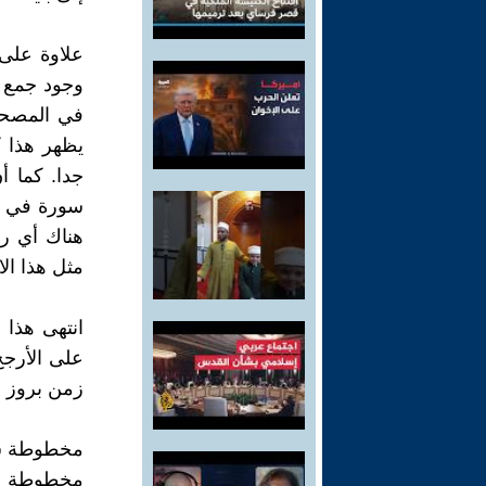
علاوة على
وجود جمع 
في المصحف،
يظهر هذا كث
هناك أي رغ
مثل هذا ال
انتهى هذا 
على الأرجح
زمن بروز ا
مخطوطة س