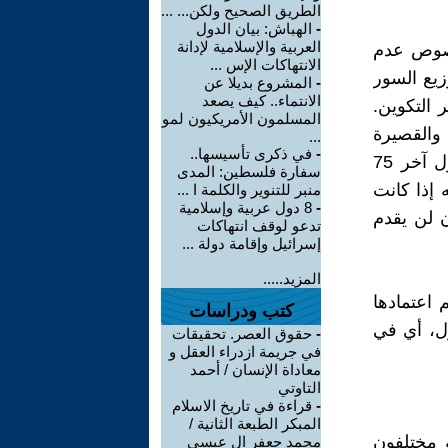
الطريق الصحيح ولكن... ...
-
الهباش: بيان الدول
العربية والإسلامية لإدانة
خصوص عدم
الانتهاكات الإس ...
يع السور
-
المشروع بديلا عن
الانتماء.. كيف يصعد
 التكوين.
المسلمون الأمريكيون لمو
 والقصيرة
...
-
في ذكرى تأسيسها..
جدا. كما أن هذه السورة الطويلة (البقرة) في حد ذاتها تعادل في الطول آخر 75
سفارة فلسطين: المدى
ضح أنه إذا كانت
منبر للتنوير والكلمة ا ...
-
8 دول عربية وإسلامية
 لن يقدم
تدعو لوقف انتهاكات
إسرائيل وإقامة دولة ...
المزيد.....
 اعتمادها
كتب ودراسات
ول، أي في
-
حقوق العصر. تحقيقات
في جريمة ازدراء العقل و
معاداة الإنسان / أحمد
التاوتي
-
قراءة في تاريخ الاسلام
المبكر الطبعة الثانية /
 كتبة مختلفون
محمد جعفر ال عيسى