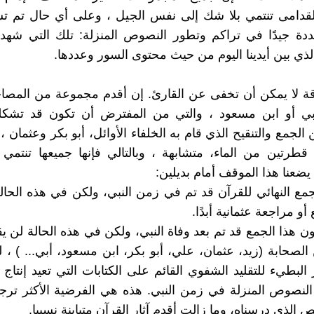
لقدامى تنتمي بلا شك إلى نفس الجيل ، وعلى أي حال تم تش
دة جيدًا في تراكم وتطور النصوص المنزلة: تلك التي شه
ي بين أيدينا اليوم من حيث محتوى السور وعددها.
قة لا يمكن أن تخفى عن القارئ. إن أقدم مجموعة من المصا
 أو ابن مسعود ، والتي من المفترض أن تكون قد تشك
جمع والتنقيح الذي قام به الخلفاء الأوائل، أبو بكر وعثمان ، 
ل قطرتين من الماء، متشابهة ، وبالتالي فإنها جميعها تنتم
يضعنا هذا الموقف أمام بديلين:
لجمع النهائي للقرآن قد تم في زمن النبي، ولكن في هذه الحال
أو مراجعة عثمانية أبدًا.
ون هذا الجمع قد تم بعد وفاة النبي، ولكن في هذه الحالة لن يق
الصحابة (زيد، عثمان، علي، أبو بكر، ابن مسعود، أبي... ) ، ل
البطيء للتقليد الشفوي القائم على الكتابات التي تعيد إنتا
لنصوص المنزلة في زمن النبي. هذه هي الفرضية الأكثر ترجيح
نص الذي درسناه، وما زالت أقدم آثار القرآن متباينة نسبيا.