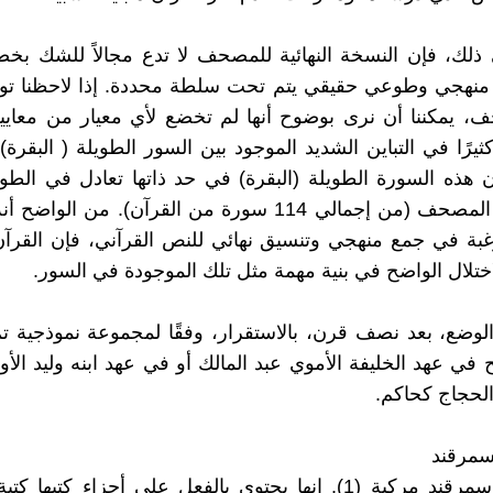
 ذلك، فإن النسخة النهائية للمصحف لا تدع مجالاً للشك ب
منهجي وطوعي حقيقي يتم تحت سلطة محددة. إذا لاحظنا توز
 يمكننا أن نرى بوضوح أنها لم تخضع لأي معيار من معايير
يرًا في التباين الشديد الموجود بين السور الطويلة ( البقرة)
سورة في المصحف (من إجمالي 114 سورة من القرآن). من الوا
بة في جمع منهجي وتنسيق نهائي للنص القرآني، فإن القرآن
اختلال الواضح في بنية مهمة مثل تلك الموجودة في السور.
الوضع، بعد نصف قرن، بالاستقرار، وفقًا لمجموعة نموذجية تم
 في عهد الخليفة الأموي عبد المالك أو في عهد ابنه وليد الأ
لحجاج كحاكم.
مرقند
مخطوطة سمرقند مركبة (1). إنها يحتوي بالفعل على أجزاء كتبها