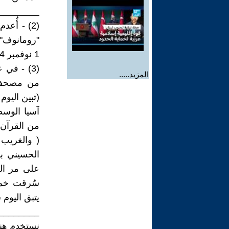
________
"رومانوف". 
1 نوفمبر 1894 حتى تنازله عن العرش في 15 مارس 1917.
المزيد.....
من مصحف س
(تبين اليوم
آسيا الوس
( والغريب 
سُرقت خمس
يتبق اليوم سوى 338 ورقة 
________
نستخدم هنا