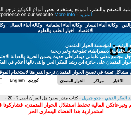
ة التصفح والنشر، الموقع يستخدم بعض أنواع الكوكيز نرجو النق
More info - المزيد
experience on our website
الفن
-
وكالة أنباء اليسار
-
وكالة أنباء العلمانية
-
وكالة أنباء العمال
-
وكا
الاقتصاد
-
اخبار الطب والعلوم
 الرئيسي لمؤسسة الحوار المتمدن
، علمانية، ديمقراطية، تطوعية وغير ربحية
ل مجتمع مدني علماني ديمقراطي حديث يضمن الحرية والعدالة الاجتم
حوار المتمدن على جائزة ابن رشد للفكر الحر والتى نالها أعلام في الفك
م مشاكل تقنية في تصفح الحوار المتمدن نرجو النقر هنا لاستخدام الموقع
كوردي
English
الاخبار
مراكز
الحوار المتمدن
د الفكر الديني
-
جدو جبريل
- كتاب منذر سفر: هل القرآن أصيل؟ - 20 -
 وتبرعاتكن المالية تحفظ استقلال الحوار المتمدن، فشاركونا 
استمرارية هذا الفضاء اليساري الحر