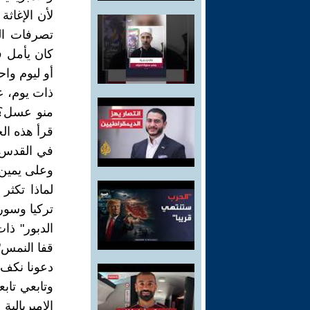
لأن الإغاثة
تصرفات الغ
كان يأمل ف
أو ليوم واح
ذات يوم، 
منو عسل؟ 
قرأ هذه الح
في القدس 
وعلى يمين 
لماذا تكثر
تركيا وسوري
الدبور" ذا
قفا النمس" 
دعونا نكف ع
وتابعي تاب
الإمبريال