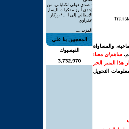
-
صدى دولي لكتاباتي: من
إحدى أبرز مفكرات اليسار
الإيطالي إلى أ ... / رزكار
Transl
عقراوي
المزيد.....
المعجبين بنا على
اعية، والمساواة
الفيسبوك
م.
ساهم/ي معنا!
3,732,970
رار هذا المنبر الحر
معلومات التحويل