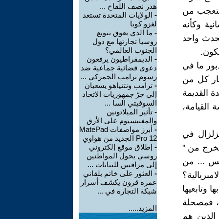
هدر نصف اللقاح ...
التعجب من
-
الولايات المتحدة تستعد
ية وكأنه
لغزو كوبا
-
ما الذي يعوق تنويع
لحدث واحد
روسيا تجارتها مع دول
الجنوب العالمي؟
كون.
-
الديمقراطيون يرفعون
ور ما في
دعوى قضائية جماعية ضد
رسوم ترامب الجمركي ...
ار كل من
-
ترامب ونتنياهو يسعيان
ة القديمة
إلى جرّ جمهوريات الاتحاد
السوفيتي السا ...
القيامة،
-
تأثير الميلاتونين
والمغنيسيوم على الأرق
-
أبرز مواصفات MatePad
لزلزال في
Pro 12 الجديد من هواوي
يخرج من "
-
إطلاق موقع إلكتروني
روسي يحول المواطنين
بس ... من
إلى مراقبين للنباتات ...
-
العثور على خاتم بلقاني
مبريالية؟
عمره قرون يكشف أسرار
ا وتابعيها
شبكة التجارة في ...
ح، فمصحلة
المزيد.....
الذين هم