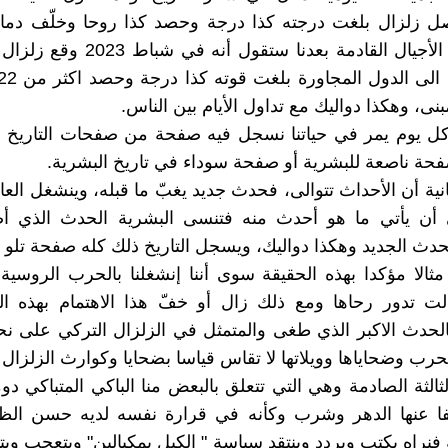
صل زلزال بلغت درجته كذا درجة وحصد كذا روحا وخلّف دمار
مبنى، فإن الأجيال القادمة بعدنا ستقول أ
بنى، وهكذا دواليك مع تداول الأيام بين الناس.
كل يوم يمر في حياتنا نسجل فيه صفحة من صفحات التاريخ م
حة ناصعة للبشرية أو صفحة سوداء في تاريخ البشرية.
انية أن الأحداث تتوالى، فحدث جديد يغبّ ما قبله، وينشغل العا
ى أن يأتي ما هو أحدث منه فتنسى البشرية الحدث الذي أص
لحدث الجديد وهكذا دواليك، ويسجل التاريخ ذلك كله صفحة تلو 
ثالا مؤكدا بهذه الحقيقة سوى أننا إنشغلنا بالحرب الروسية ا
الت تدور رحاها ومع ذلك زال أو خفّ هذا الاهتمام بهذه ا
الحدث الاكبر الذي طغى والمتمثل في الزلزال التركي على 
حرب وضحاياها وويلاتها لا تقاس قياسا بضحايا وكوارث الزلزال 
ثالثة الصادمة وهي التي تتعلق بالبعض منا الباكي المتباكي دوم
فا عنها الدهر وشرب وكأنه في قرارة نفسه لديه حسن الظ
ة فنراه يكتب ويردد وينتقد سياسة " الكيل بمكيالين" ويتعجب وي