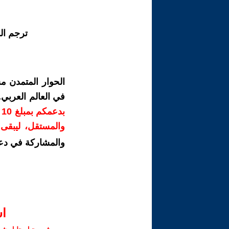
ترجم ال
الحوار المتمدن م
في العالم العربي
ب
والمستقل، ليبقى ص
والمشاركة في دع
ا‫