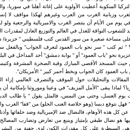
 لتركيا المنكوبة أعطيت الأولوية على إغاثة أهلنا في سوريا، و
رب وزبانية الغرب من العرب وغيرهم لهكذا مواقف لا إنسان
ي يوم من الأيام أن ينتصر الغرب والامبريالية والرجعية ولو 
د للشعوب التواقة للعدل في العالم والتوزيع العادل لمقدرات ال
على مساحة صغيرة من سور القدس كتب فلسطيني " حزيرة/ دب
" ثم كتب " سر نحو باب العمود لتعرف الجواب" وبالفعل س
زيرة نحو "باب العمود" أو " بوابة دمشق" أحد المداخل في البلد
حيث المسجد الأقصى المبارك وقبة الصخرة المشرفة وكنيسة 
باب العمود كان الجواب وبخط أحمر كبير " الأمريكان".
 المقالات والتحليلات حول الموقف والتصرف العالمي إزاء ا
ا؟ لماذا يبقى "الأمل المزيف" في وعينا وموروثنا بإمكانية أن 
ت يوم العسل، وحتى من النمس، فالمثل يقول " يا طالب الد
فهل نتوقع دبسا (وهو خلاصة العنب الحلو) من "قفا" الغرب والا
ن كل هذه الأوهام، فالنضال ضد الإمبريالية وضد حلفائها وأذنابه
عيها هو نضال طبقي بإمتياز وينبع من تعارض وتضارب المصال
ية هي السيطرة على كل مقدرات الكون لدى حفنة من البشر 