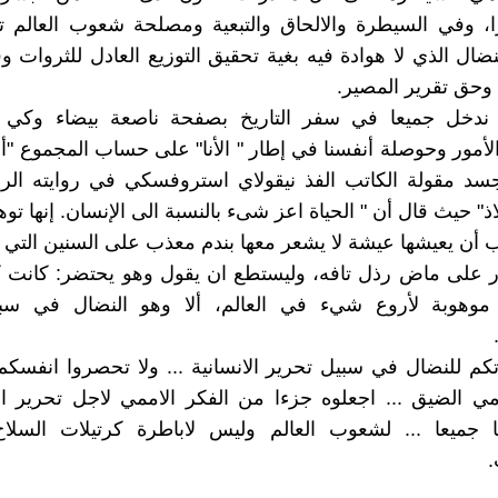
ا، وفي السيطرة والالحاق والتبعية ومصلحة شعوب العالم 
ضال الذي لا هوادة فيه بغية تحقيق التوزيع العادل للثروات و
 وحق تقرير المصير.
ندخل جميعا في سفر التاريخ بصفحة ناصعة بيضاء وكي ل
أمور وحوصلة أنفسنا في إطار " الأنا" على حساب المجموع "أي
جسد مقولة الكاتب الفذ نيقولاي استروفسكي في روايته الر
اذ" حيث قال أن " الحياة اعز شىء بالنسبة الى الإنسان. إنها تو
 أن يعيشها عيشة لا يشعر معها بندم معذب على السنين التي ع
ر على ماض رذل تافه، وليستطع ان يقول وهو يحتضر: كانت ك
موهوبة لأروع شيء في العالم، ألا وهو النضال في سب
كم للنضال في سبيل تحرير الانسانية ... ولا تحصروا انفسك
مي الضيق ... اجعلوه جزءا من الفكر الاممي لاجل تحرير الان
ا جميعا ... لشعوب العالم وليس لاباطرة كرتيلات السلاح 
.