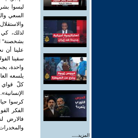
ليسوا بشر
السعي والن
والاستقلال
لذلك، كي 
بشخصنة" ال
علينا أن ن
سقينا الفول
واحدة، يجب
يلسعه العا
كلّ قواي 
الإنسانية»..
كرسوا حيات
الفكر القو
فالارض لن
والمخدرات
المزيد.....