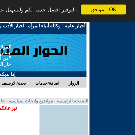
موافق - OK
لتوفير افضل خدمة لكم ولتسهيل عملي
أخبار عامة
-
وكالة أنباء المرأة
-
اخبار الأدب و
الموقع
يسارية
"من أج
حاز ال
إذا لديك
الزوار
اضافة/خدمات
بحث/الارشيف
الصفحة الرئيسية
-
مواضيع وابحاث سياسية
-
خال
تبرعاتكم