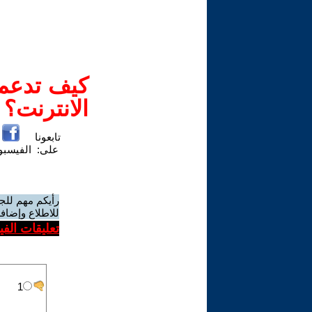
كيف تدعم-
الانترنت؟
تابعونا
على:
الفيسب
رأيكم مهم للج
للاطلاع وإضافة
تعليقات الف