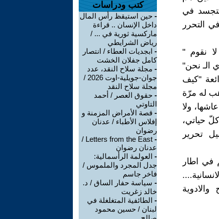
كتب ودراسات
تتجسد في
-
حين استيقظ رأس المال
في التحرر
داخل الإنسان .. قراءة
ماركسية ثورية في ... /
رياض الشرايطي
ا نقوم "
-
ابجديات العطاء / انتصار
كامل جفلان الخشت
 الـ نحن"
-
مجلة سلاح النقد، عدد
جوان-جويلية-اوت 2026 /
ائعة "كيف
مجلة سلاح النقد
هب له مرّة
-
حقوق العصر / أحمد
التاوتي
اشها، ولا
-
قصة الأمراض المزمنة و
لّ حياتي،
إفلاس الأطباء / عدنان
رضوان
يل تحرير
Letters from the East /
-
عدنان رضوان
-
العولمة الرأسمالية:
م في اطار
جدل المجرد والملموس /
فاخر جاسم
سانية....
-
سياسة حفار الساق / د.
والادوية
خالد زغريت
-
الطائفية المتغلغلة في
لبنان / حسين محمود
صالح