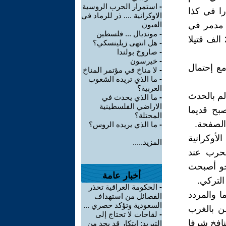
-
استمرار الحرب الروسية
ا في كذا
الاوكرانية .... ذر للرماد في
نه في شباط 2023 وقع زلزال مدمر في
العيون
-
مونديال ... فلسطين
تركيا وإمتد الى الدول المجاورة بلغت قوته كذا درجة وحصد اكثر من 22 الف قتيلا
-
هل انتهى زيلينسكي؟
-
صاروخ بولندا
-
خيرسون
ع إحتمال
-
لا مناخ في مؤتمر المناخ
-
ما الذي تريده الشعوب
العربية؟
لم بالحدث
-
ما الذي يحدث في
الاراضي الفلسطينية
بح قديما
المحتلة؟
الصفحة.
-
ما الذي يريده الروس؟
لأوكرانية
المزيد.....
لحرب عند
نحو أصبحت
أخبار عامة
التركي.
-
الحكومة العراقية تحذر
ا والمردد
الفصائل من استهداف
السعودية وتؤكد حصري ...
ن بالغرب
-
لقاحات لا تحتاج إلى
تنافخ شرفا
التبريد: ابتكار قد يحد من