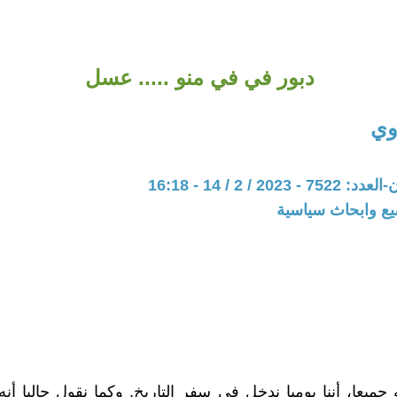
دبور في في منو ..... عسل
وي
20 / 2 / 14 - 16:18
يع وابحاث سياسية
 جميعا، أننا يوميا ندخل في سفر التاريخ. وكما نقول حاليا أنه