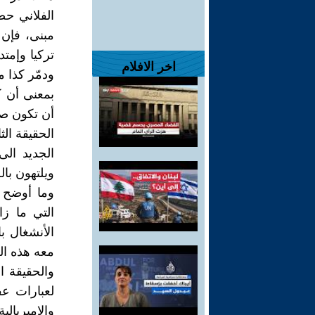
الفلاني ح
اخر الافلام
ودمّر كذا م
بمعنى أن 
أن تكون صف
الحقيقة الث
الجديد ال
ويلتهون با
وما أوضح م
التي ما ز
الأنشغال ب
معه هذه ال
والحقيقة ال
لعبارات ع
والامبريالي