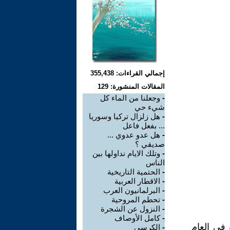
إجمالي القراءات: 355,438
المقالات المنشورة: 129
-
وجعلنا من الماء كل
شيء حي
-
هل زلزال تركيا وسوريا
... بفعل فاعل
-
هل عدو عدوي ...
صديقي ؟
-
وتلك الايام نداولها بين
الناس
-
الحتمية التاريخية
-
الاقطار العربية
-
البرلمانيون العرب
-
تحطم المروحية
-
النزول عن الشجرة
-
كامل الأوصاف
 في العام
-
الكرسي