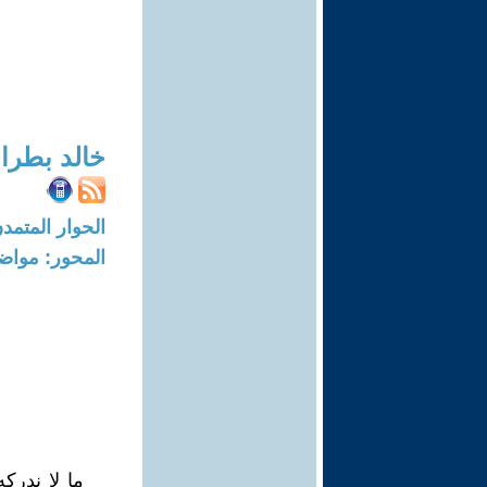
خالد بطرا
الحوار المتمدن-العدد: 7522 - 23
المحور: مواض
ما لا ندركه