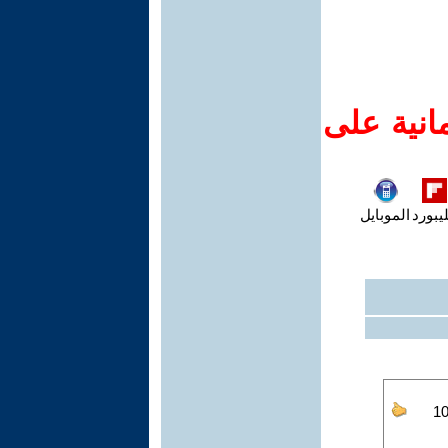
انية على
يبورد
الموبايل