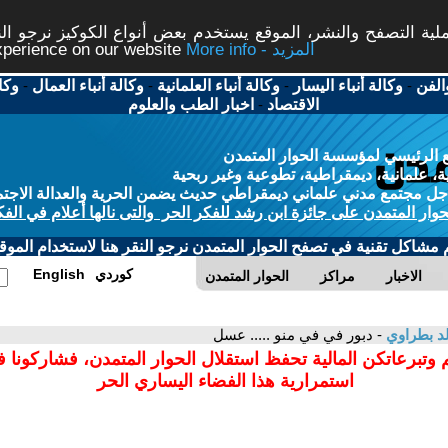
ة التصفح والنشر، الموقع يستخدم بعض أنواع الكوكيز نرجو النق
More info - المزيد
experience on our website
الفن
-
وكالة أنباء اليسار
-
وكالة أنباء العلمانية
-
وكالة أنباء العمال
-
وكا
الاقتصاد
-
اخبار الطب والعلوم
 الرئيسي لمؤسسة الحوار المتمدن
، علمانية، ديمقراطية، تطوعية وغير ربحية
ل مجتمع مدني علماني ديمقراطي حديث يضمن الحرية والعدالة الاجتم
حوار المتمدن على جائزة ابن رشد للفكر الحر والتى نالها أعلام في الفك
م مشاكل تقنية في تصفح الحوار المتمدن نرجو النقر هنا لاستخدام الموقع
كوردي
English
الاخبار
مراكز
الحوار المتمدن
د بطراوي
- دبور في في منو ..... عسل
 وتبرعاتكن المالية تحفظ استقلال الحوار المتمدن، فشاركونا 
استمرارية هذا الفضاء اليساري الحر