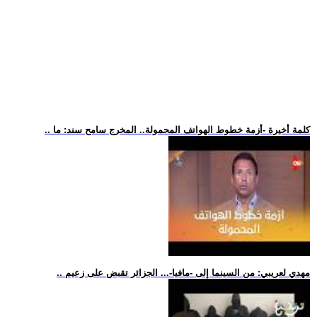
.. كلمة أخيرة -أزمة خطوط الهواتف المحمولة.. المخرج سامح سند: ما
.. مهدي لعريبي: من السينما إلى -مافيا-... الجزائر تقبض على زعيم