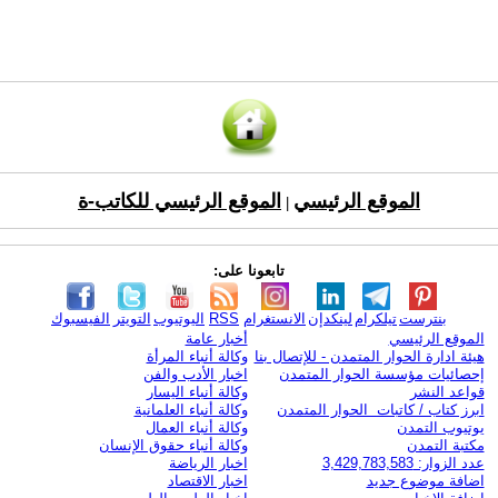
الموقع الرئيسي
الموقع الرئيسي للكاتب-ة
|
تابعونا على:
بنترست
تيلكرام
لينكدإن
الانستغرام
RSS
اليوتيوب
التويتر
الفيسبوك
الموقع الرئيسي
أخبار عامة
هيئة ادارة الحوار المتمدن - للإتصال بنا
وكالة أنباء المرأة
إحصائيات مؤسسة الحوار المتمدن
اخبار الأدب والفن
قواعد النشر
وكالة أنباء اليسار
ابرز كتاب / كاتبات الحوار المتمدن
وكالة أنباء العلمانية
يوتيوب التمدن
وكالة أنباء العمال
مكتبة التمدن
وكالة أنباء حقوق الإنسان
عدد الزوار: 3,429,783,583
اخبار الرياضة
اضافة موضوع جديد
اخبار الاقتصاد