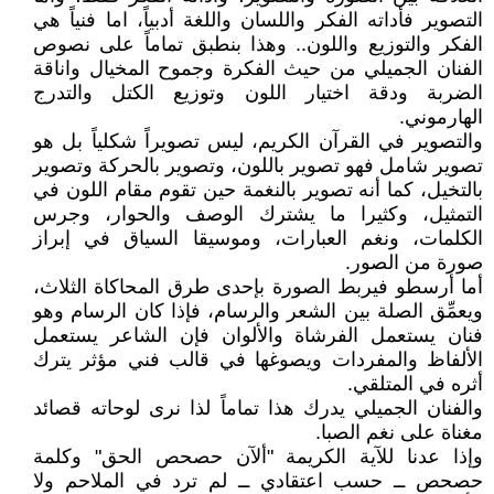
التصوير فأداته الفكر واللسان واللغة أدبياً، اما فنياً هي
الفكر والتوزيع واللون.. وهذا بنطبق تماماً على نصوص
الفنان الجميلي من حيث الفكرة وجموح المخيال واناقة
الضربة ودقة اختيار اللون وتوزيع الكتل والتدرج
الهارموني.
والتصوير في القرآن الكريم، ليس تصويراً شكلياً بل هو
تصوير شامل فهو تصوير باللون، وتصوير بالحركة وتصوير
بالتخيل، كما أنه تصوير بالنغمة حين تقوم مقام اللون في
التمثيل، وكثيرا ما يشترك الوصف والحوار، وجرس
الكلمات، ونغم العبارات، وموسيقا السياق في إبراز
صورة من الصور.
أما أرسطو فيربط الصورة بإحدى طرق المحاكاة الثلاث،
ويعمِّق الصلة بين الشعر والرسام، فإذا كان الرسام وهو
فنان يستعمل الفرشاة والألوان فإن الشاعر يستعمل
الألفاظ والمفردات ويصوغها في قالب فني مؤثر يترك
أثره في المتلقي.
والفنان الجميلي يدرك هذا تماماً لذا نرى لوحاته قصائد
مغناة على نغم الصبا.
وإذا عدنا للآية الكريمة "ألآن حصحص الحق" وكلمة
حصحص ــ حسب اعتقادي ــ لم ترد في الملاحم ولا