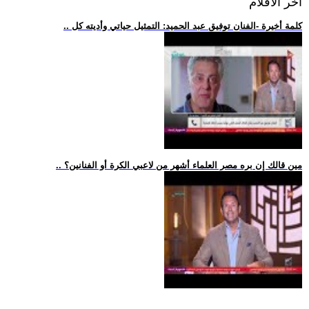
اخر الافلام
.. كلمة أخيرة -الفنان توفيق عبد الحميد: التمثيل حياتي وأديته كل
.. مين قالك إن بره مصر العلماء أشهر من لاعبي الكرة أو الفنانين؟