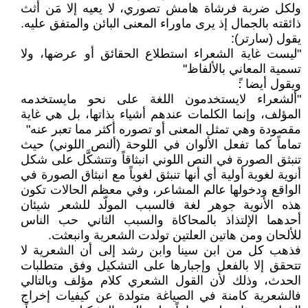
ولكل ضربة فرشاة هامش تصوري، لا يعيه إلا مَن أثث
ذائقته بالجمال إذ يرى ماوراء المعنى البائن والمتفق عليه.
يقول (سارتر):
"ليست غاية الشعراء استطلاع الحقائق أو عرضها، ولا
تسمية المعاني بالألفاظ"
ويقول أيضا :ً
"ألشعراء لايستخدمون اللغة على نحو مايستخدمه
المؤلف، وإنما الكلمات عندهم أشياء بذاتها، بل هي غاية
مقصودة وهي تمثل المعنى أو تصوره أكثر مما تعبر عنه"
تماماً كما تفعل الألوان في اللوحة (ألنص اللوني) حيث
تنبثق الصورة في النص اللوني انبثاقاً وتتشكَّل على شكل
أنوية لغوية أولية أي أنها تنبثق لغوياً مع انبثاق الصورة في
الواقع ودخولها عالم المشاعر، وفي معظم الحالات تكون
هذه الأنوية جوهر لغة فالسبب المولّد للشعر شيئان
أحدهما الإلتذاذ بالمحاكاة والسبب الثاني حب الناس
للألحان ومن هاتين العلتين تولدت الشعرية وانبعثت.
فذهب كل من ابن سينا وابن رشد إلى أن الشعرية لا
تتحقق إلا بالفعل وإجبارها على التشكيل وفق متطلبات
الحدث، وذلك لأن القول الشعري كلام مؤلف وبالتالي
فالشعرية كامنة في الصياغة متولدة عن كيفيات إخراج