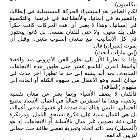
نيكلسون).
لكن الظاهر هو استشراء الحركة المستقبلية في إيطاليا،
والتعبيرية في إلمانيا، والأنطباعية في فرنسا، والتكعيبية
في إسبانيا.. وهذا لا يعني أن هذه الحركات كانت حكراً
على بلد معين، ولا حتى للفنان نفسه.. بل كانوا يبحثون
في كل الأساليب، مع طغيان إسلوب معين.. وقبل أن
يموت (سيزان) قال:
(إني مازلت أبحث).
وإذا ما نظرنا الآن إلى تطور الفن الأوروبي منذ واقعية
أواسط القرن التاسع عشر حتى ظهور هذه الاتجاهات
الجديدة.. نجد أنه يشبه إلى حد ما تطوراً آخر حدث في
ميدان العلم وهو الانتقال من مفهوم الكتلة أو المادة إلى
مفهوم (الطاقة).
فالفنان لا يصف الأشياء وإنما يعبر عن معان نفسية
وذهنية، وهذا ما استفزني جمالياً في أعمال الأستاذ مطيع
الجميلي، فليس هناك ثمة صدفة او عشوائية في أعماله،
بل هي اعمال مبنية على فكرة تستحق التامل، ومرتكزة
على دقة تصوير، غير مبال بالأسلبة أو الاتجاهات إذ هو
(ألجميلي) بحد ذاته اتجاه وتجربة تعطي طاقة حث جمالي
لتزيين الذائقة.