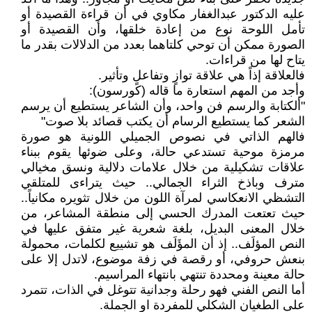
عليه الدكتور عبدالغفار مكاوي في أن قراءة القصيدة أو
تأمل اللوحة نوع من إعادة خلقها، وأن القصيدة أو
الصورة ممكن أن توحي كلتاهما بعدد من الدلالات بقدر ما
يتاح لها من قراءات.
فالعلاقة إذاً هي علاقة توازٍ وتفاعلٍ وتأثير.
وأجد من المهم استعارة ما قاله (كورسون):
"ألكتابة والرسم فن واحد، وأن الشاعر يستطيع أن يرسم
الشعر كما يستطيع الرسام أن يكتب قصائد بلا صوت"
فالهم الذاتي في نصوص الجميلي اللونية هو صورة
مرمزة موحية تستدعي حالة، وعلى ضوئها يقوم ببناء
علاقات تشكيلية من خلال علامات دلالية ونسق مخيالي
مترف وباذخ الثراء الجمالي.. حيث يتراءى للمتلقي
التشظي الانعكاسي لمرآة اللون من خلال تثويره مكانياً..
حيث تعتعت المدرك الحسي إلى منطقة المشاعر، من
خلال المعنى البديل، بلغة شعرية غير متفق عليها في
النص المؤلَف.. إذ أن المؤَلَف هو تشييع لكلمات، محمولة
بنعش حروفي، أو رقصة في زفة موضوع، لاتدل إلا على
حالة معينة ومحددة تنتهي بانتهاء المراسيم.
أما النص الفني فهو رحلة وجدانية تتوغل في الذات، تتمرد
على الطغيان الشكلي للمفردة او الجملة.