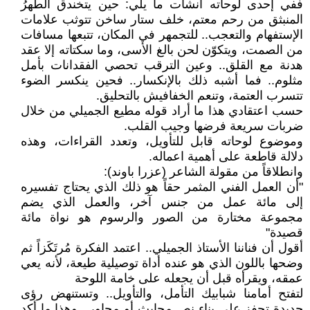
ففي إحدى لوحاته أنشأت ما يلي: حين يتخندق الطهرُ
المنبثق من رحم معتم، خلف ستار ساخن تتوثب علامات
الإستفهام والتعجب.. للتجمهر في المكان، تتبعها مسافات
من الصمت، ويتكوّن لحن بالغ الأسى، وما سكتاته إلا عقد
هدنة مع القلق.. وعين الترقب تحصي الفقدانات بأمل
مثلوم.. فما أشبه ذلك بالإنكسار.. فحين ينكسر الضوء
تتسرب العتمة، وتنعم الخفافيش بالتحليق.
حسب اعتقادي هذا ما أراد قوله مطيع الجميلي من خلال
ضربات سريعة فرضها وجيب القلب.
وموضوع لوحاته قابل للتأويل، وتعدد القراءات، وهذه
دلالة قاطعة على أهمية اعماله.
وانطلاقاً من مقولة الشاعر (عزرا باوند):
"أن العمل الفني المثمر حقاً هو ذلك الذي يحتاج تفسيره
إلى مائة عمل من جنس آخر، والعمل الذي يضم
مجموعة مختارة من الصور والرسوم هو نواة مائة
قصيدة"
أقول أن فناننا الأستاذ الجميلي.. اعتمد الفكرة مُرتَكَزاً ثم
وضحها باللون الذي هو عنده أداة توصيلية طيعة، لأنه يعي
عمقه، ويقرأه قبل أن يجعله على خامة اللوحة
لتفتح أمامنا شبابيك التأمل، والتأويل.. وتستنهض رؤى
جديدة تحفز على بناء نص محايث أو مجاور.. وهذا ما أكد