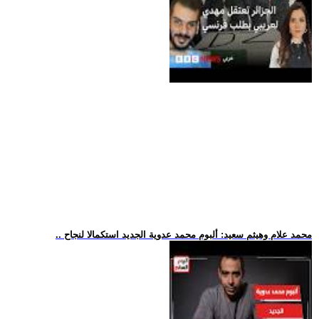
.. محمد علام وهيثم سعيد: ألبوم محمد عدوية الجديد استكمالا لنجاح