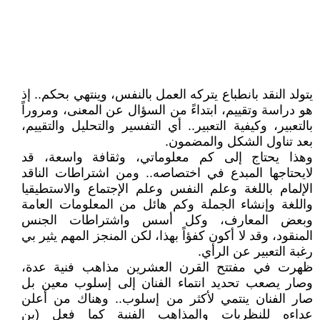
يتولد النقد بانطباع يتركه العمل بالنفس، وينتهي بحكم.. إذ
هو دراسة وتقييم، ابتداءً من السؤال عن المعنى، ومروراً
بالتعبير، وكيفية التعبير.. أي التفسير والتحليل والتقييم،
بعد تناول الشكل والمضمون.
وهذا يحتاج إلى كم معلوماتي، وثقافة واسعة، قد
لايحتاجها المبدع في اختصاصه.. ومن اشتراطات الناقد
الإلمام باللغة وعلم النفس وعلم الإجتماع والاستطيقيا
واللغة وإنشاء الجملة وكم هائل من المعلومات العامة
وبعض المعارف، وكل أسس واشتراطات الجنس
المنقود، وقد لا أكون كفؤاً بهذا، لكن المنجز المهم يثير بي
رغبة التعبير عن الرأي.
ظهرت في مفتتح القرن العشرين مذاهب فنية عدة،
وصار يصعب تحديد انتماء الفنان إلى إسلوب معين بل
صار الفنان ينتمي لأكثر من إسلوب.. وهناك من أعلن
عداءه للنظريات والمذاهب الفنية كما فعل (بن