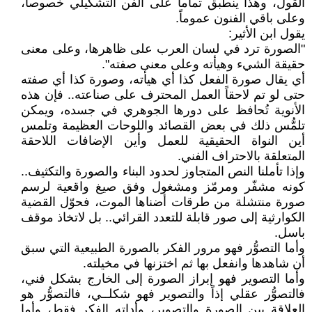
القول، وهذا ينطبق تماماً على الفن التشكيلي خصوصاً،
وعلى باقي الفنون عموماً.
يقول ابن الأثير:
"الصورة ترد في لسان العرب على ظاهرها، وعلى معنى
حقيقة الشيء وهيأته وعلى معنى صفته".
أي يقال صورة الفعل كذا أي هيأته، وصورة كذا أي صفته
حتى لو تم لاحقاً العمل المحترف على صناعته.. فإن هذه
الأنوية تُحافظ على دورها الجوهري في جسده، ويمكن
تلمُّس ذلك في بعض القصائد واللوحات العظيمة وتلمس
أين النواة الحقيقية للعمل وأين الإضافات اللاحقة
المتعلقة بالاحتراف الفني.
وإذا تأملنا النص المتجاوز لحدود البناء والصورة والتكثيف..
كونه مشفّر ومرمّز ومشغول وفق صيغ واقعية لرسم
صورة منتشلة من طرقات أضناها الموت، فحوّل القضية
الكوارثية إلى صور قابلة للتعدد القرائي.. بل لاتخاذ موقف
باسل.
وأما التصوُّر فهو مرور الفكر بالصورة الطبيعية التي سبق
أن شاهدها وانفعل بها ثم اختزنها في مخيلته.
وأما التصوير فهو إبراز الصورة إلى الخارج بشكل فني،
فالتصوُّر عقلي إذاً والتصوير فهو شكلــي، فالتصوُّر هو
العلاقة بين الصورة والتصوير، وأداته الفكر فقط، وأما