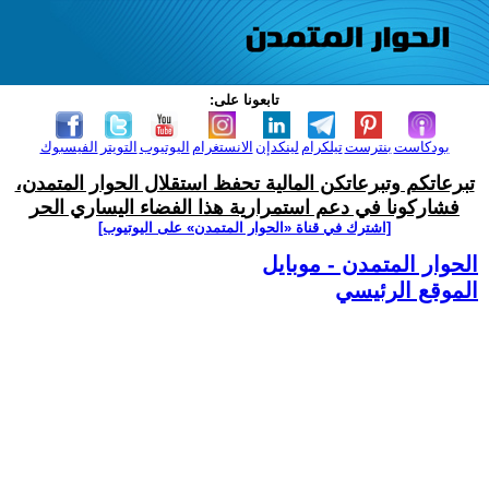
تابعونا على:
بودكاست
بنترست
تيلكرام
لينكدإن
الانستغرام
اليوتيوب
التويتر
الفيسبوك
تبرعاتكم وتبرعاتكن المالية تحفظ استقلال الحوار المتمدن،
فشاركونا في دعم استمرارية هذا الفضاء اليساري الحر
[اشترك في قناة ‫«الحوار المتمدن» على اليوتيوب]
الحوار المتمدن - موبايل
الموقع الرئيسي