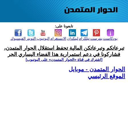
تابعونا على:
بودكاست
بنترست
تيلكرام
لينكدإن
الانستغرام
اليوتيوب
التويتر
الفيسبوك
تبرعاتكم وتبرعاتكن المالية تحفظ استقلال الحوار المتمدن،
فشاركونا في دعم استمرارية هذا الفضاء اليساري الحر
[اشترك في قناة ‫«الحوار المتمدن» على اليوتيوب]
الحوار المتمدن - موبايل
الموقع الرئيسي