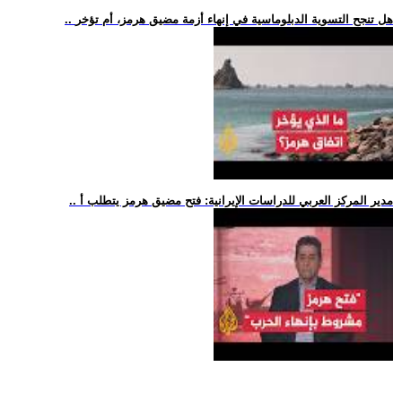
.. هل تنجح التسوية الدبلوماسية في إنهاء أزمة مضيق هرمز، أم تؤخر
.. مدير المركز العربي للدراسات الإيرانية: فتح مضيق هرمز يتطلب أ