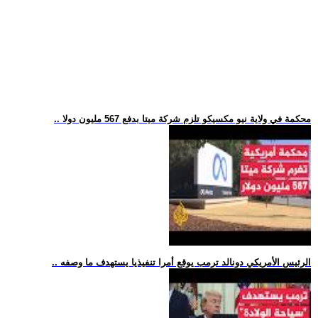
.. محكمة في ولاية نيو مكسيكو تلزم شركة ميتا بدفع 567 مليون دولا
.. الرئيس الأمريكي دونالد ترمب يوقع أمرا تنفيذيا يستهدف ما وصفه