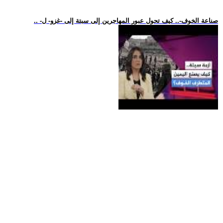
.. -صناعة الخوف-.. كيف تحول عبور المهاجرين إلى سبتة إلى -غزو- ل