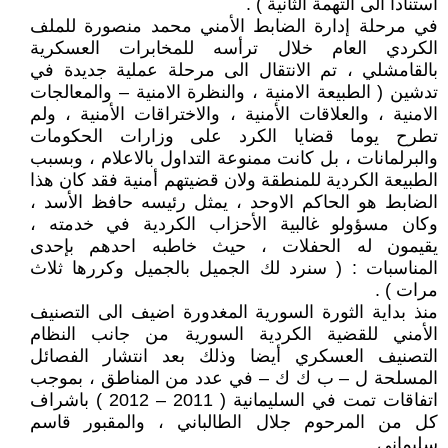
استنادا الى التهمة الثانية ) .
في مرحلة إدارة الضابط الأمني محمد منصورة للملف
الكردي العام خلال ترأسه للمخابرات العسكرية
بالقامشلي ، تم الانتقال الى مرحلة عملية جديدة في
تدشين ( الطبيعة الامنية ، والنظرة الامنية – والمعالجات
الامنية ، والعلاقات الأمنية ، والاختراقات الأمنية ، ولم
تطرح يوما قضايا الكرد على وزارات الحكومات
والبرلمانات ، بل كانت ممنوعة التداول بالاعلام ، وبسبب
الطبيعة الكردية للمنطقة ولان قضيتهم أمنية فقد كان هذا
الضابط هو الحاكم الاوحد ، يمثل رئيسه حافظ الأسد ،
وكان مسؤولو غالبية الأحزاب الكردية في خدمته ،
يقيمون له الحفلات ، حيث خاطبه احدهم بإحدى
المناسبات : ( سنرد لك الجميل بالجميل وكررها ثلاث
مرات ) .
منذ بداية الثورة السورية المغدورة اضيف الى التصنيف
الأمني للقضية الكردية السورية من جانب النظام
التصنيف العسكري أيضا وذلك بعد انتشار الفصائل
المسلحة ل – ب ك ك – في عدد من المناطق ، بموجب
اتفاقات تمت في السليمانية ( 2011 – 2012 ) باشراف
كل من المرحوم جلال الطالباني ، والمقبور قاسم
سليماني .