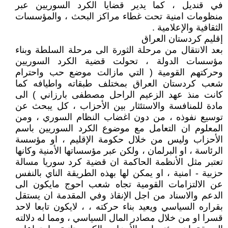
في قنديل ، كما يدير قضايا الكرد السوريين عبر
منظومات امنية تحت غطاء مراكز البحث ، والمؤسسات
الثقافية والإعلامية .
إقليم كردستان العراق
بعد الانتقال من مرحلة الثورة الى مرحلة السلطة وبناء
مؤسسات الدولة ، تحولت قضية الكرد السوريين
وحركتهم القومية ( التي مازالت موضع حب واحترام
شعب كردستان العراق بمختلف طبقاته واطيافه كما
كانت منذ عهد الزعيم الراحل مصطفى بارزاني ) الى
مادة للمنافسة والاستئثار بين الأحزاب ، كل يبحث عن
توسيع نفوذه ، من دون اغضاب النظام السوري ، ومن
المعلوم ان التعامل مع موضوع الكرد السوريين باسم
الأحزاب وليس من خلال حكومة الإقليم ، او مؤسسة
الرئاسة ، او البرلمان ، ولكن عبر مؤسساتها الأمنية وكانها
تعتبر مثل الأنظمة الحاكمة ان قضية كرد سوريا مسالة
حزبية - امنية ، او يمكن لها بهذه الطريقة الناي بالنفس
عن الالتزامات القومية تجاه شعب احوج مايكون الى
الدعم والاسناد من اجل الإنقاذ وفي المقدمة ان يستقل
بقراره السياسي ويعيد بناء حركته ، ، لايكون تابعا لاحد
قسرا او من خلال مصادر المال السياسي ، ومما له دلالته