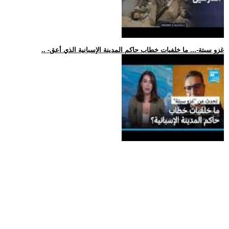
.. -غزو سبتة-... ما خلفيات خطاب حاكم المدينة الإسبانية الذي أعق