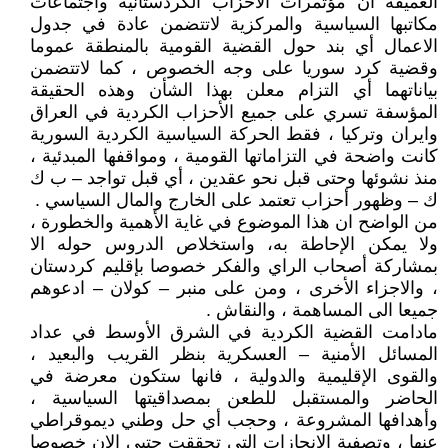
العميقة ان مؤتمرات الأحزاب الكردستانية واجتماعات
مكاتبها السياسية والمركزية لاتتضمن عادة في جدول
الاعمال أي بند حول القضية القومية بالمنطقة عموما
وقضية كرد سوريا على وجه الخصوص ، كما لاتتضمن
بياناتهما أي التزام معلن بهذا الشأن وهذه الحقيقة
المؤسفة تسري على جميع الأحزاب الكردية في العراق
وايران وتركيا ، فقط الحركة السياسية الكردية السورية
كانت واضحة في التزاماتها القومية ، ومواقفها المبدئية ،
منذ نشوئها وحتى قبل نحو عقدين ، أي قبل تواجد – ب ك
ك – وظهور أحزاب تعتمد على الخارج والمال السياسي .
من الواضح ان هذا الموضوع في غاية الأهمية والخطورة ،
ولا يمكن الإحاطة به، واستخلاص الدروس حوله الا
بمشاركة أصحاب الراي والفكر خصوصا بإقليم كردستان
، والاجزاء الأخرى ، ومن على منبر – كولان – ادعوهم
جميعا الى المساهمة ، والنقاش .
مادامت القضية الكردية في الشرق الأوسط في عداد
المسائل الأمنية – العسكرية بنظر القريب والبعيد ،
والقوى الإقليمية والدولية ، فانها ستكون معرضة في
الحاضر والمستقبل للطعن بمصداقيتها السياسية ،
وأهدافها المشروعة ، وحجب أي حل وطني ديموقراطي
عنها ، وتصفية الإنجازات التي تحققت حتىى الان خصوصا