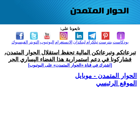
تابعونا على:
بودكاست
بنترست
تيلكرام
لينكدإن
الانستغرام
اليوتيوب
التويتر
الفيسبوك
تبرعاتكم وتبرعاتكن المالية تحفظ استقلال الحوار المتمدن،
فشاركونا في دعم استمرارية هذا الفضاء اليساري الحر
[اشترك في قناة ‫«الحوار المتمدن» على اليوتيوب]
الحوار المتمدن - موبايل
الموقع الرئيسي