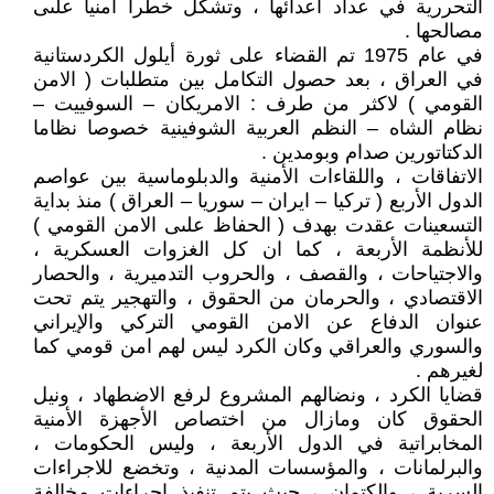
التحررية في عداد أعدائها ، وتشكل خطرا امنيا علىى
مصالحها .
في عام 1975 تم القضاء على ثورة أيلول الكردستانية
في العراق ، بعد حصول التكامل بين متطلبات ( الامن
القومي ) لاكثر من طرف : الامريكان – السوفييت –
نظام الشاه – النظم العربية الشوفينية خصوصا نظاما
الدكتاتورين صدام وبومدين .
الاتفاقات ، واللقاءات الأمنية والدبلوماسية بين عواصم
الدول الأربع ( تركيا – ايران – سوريا – العراق ) منذ بداية
التسعينات عقدت بهدف ( الحفاظ علىى الامن القومي )
للأنظمة الأربعة ، كما ان كل الغزوات العسكرية ،
والاجتياحات ، والقصف ، والحروب التدميرية ، والحصار
الاقتصادي ، والحرمان من الحقوق ، والتهجير يتم تحت
عنوان الدفاع عن الامن القومي التركي والإيراني
والسوري والعراقي وكان الكرد ليس لهم امن قومي كما
لغيرهم .
قضايا الكرد ، ونضالهم المشروع لرفع الاضطهاد ، ونيل
الحقوق كان ومازال من اختصاص الأجهزة الأمنية
المخابراتية في الدول الأربعة ، وليس الحكومات ،
والبرلمانات ، والمؤسسات المدنية ، وتخضع للاجراءات
السرية ، والكتمان ، حيث يتم تنفيذ إجراءات مخالفة