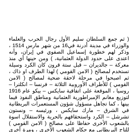
( ثم جمع السلطان سليم الأول رجال الحرب والعلماء
والوزراء في مدينة أدرنة في16 من شهر مارس 1514 ،
وذكر لهم خطورة إسماعيل الصفوي في إيران، وأنه
اعتدى على حدود الدولة العثمانية، ) ومن حينها أي منذ
معركة – جالديران – قبل ستة قرون كان الكرد وسيلة
تستخدم لمصالح ( الامن القومي ) لهذا الطرف او ذاك ،
ثم اصبحوا في مرحلة لاحقة ضحية لمصالح ( الامن
القومي ) للأطراف الأوروبية الثلاثة – فرنسا – انكلترا –
روسيا ، الموقعة على اتفاقية سايكس – بيكو عام 1916
لتوزيع مغانم الإمبراطورية العثمانية ومناطق النفوذ فيما
بينها ، كما تجاهل مسؤول شؤون المستعمرات البريطانية
في الشرق – مارك سايكس ، ورئيسه – ونستون
تشرشل – الكرد واستحقاقهم بالحرية والاستقلال اسوة
بالشعوب الأخرى حفاظا على مصالح ( الامن القومي )
للتاج البريطاني مع حكام الشعوب الأخرى ، ومرة أخرى