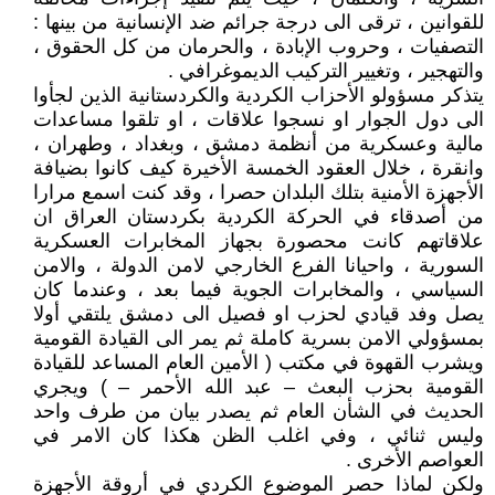
للقوانين ، ترقى الى درجة جرائم ضد الإنسانية من بينها :
التصفيات ، وحروب الإبادة ، والحرمان من كل الحقوق ،
والتهجير ، وتغيير التركيب الديموغرافي .
يتذكر مسؤولو الأحزاب الكردية والكردستانية الذين لجأوا
الى دول الجوار او نسجوا علاقات ، او تلقوا مساعدات
مالية وعسكرية من أنظمة دمشق ، وبغداد ، وطهران ،
وانقرة ، خلال العقود الخمسة الأخيرة كيف كانوا بضيافة
الأجهزة الأمنية بتلك البلدان حصرا ، وقد كنت اسمع مرارا
من أصدقاء في الحركة الكردية بكردستان العراق ان
علاقاتهم كانت محصورة بجهاز المخابرات العسكرية
السورية ، واحيانا الفرع الخارجي لامن الدولة ، والامن
السياسي ، والمخابرات الجوية فيما بعد ، وعندما كان
يصل وفد قيادي لحزب او فصيل الى دمشق يلتقي أولا
بمسؤولي الامن بسرية كاملة ثم يمر الى القيادة القومية
ويشرب القهوة في مكتب ( الأمين العام المساعد للقيادة
القومية بحزب البعث – عبد الله الأحمر – ) ويجري
الحديث في الشأن العام ثم يصدر بيان من طرف واحد
وليس ثنائي ، وفي اغلب الظن هكذا كان الامر في
العواصم الأخرى .
ولكن لماذا حصر الموضوع الكردي في أروقة الأجهزة