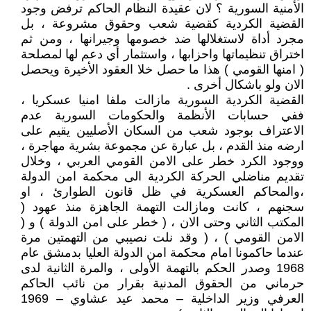
الأمنية السورية ؟ لان عقيدة النظام الحاكم ترفض وجود
القضية الكردية كقضية شعب وحقوق مشروعة ، بل
مجرد أداة لاستغلالها ضد خصومها وجيرانها ، ومن ثم
اختراق تنظيماتها واحزابها ، واستثمار أي دعم لها لمصلحة
( امنها القومي ) هذا ما حصل خلا العقود الأخيرة ويحصل
الان ولو باشكال أخرى .
القضية الكردية السورية مازالت ملفا امنيا عسكريا ،
ففي حسابات الأنظمة والحكومات السورية عدم
الاعتراف بوجود شعب من السكان الأصليين يقيم على
ارضه منذ القدم ، بل عبارة عن مجموعة بشرية مهاجرة ،
ووجود الكرد خطر على الامن القومي العربي ، وخلال
تقديم مناضلي الحركة الكردية الى محكمة امن الدولة
،والمحاكم العسكرية في ظل قانون الطوارئ ، او
سجنهم ، كانت ومازالت التهمة الجاهزة منذ عهود (
المكتب الثاني وحتى الان ، ( خطر على امن الدولة ) و (
الامن القومي ) ، ( وقد نلت نصيبي من التهمتين مرة
عندما حاكمونا امام محكمة امن الدولة العليا بدمشق عام
1968 وصدر الحكم بالتهمة الأولى ، والمرة الثانية لدى
حرماني من الحقوق المدنية بقرار من نائب الحاكم
العرفي وزير الداخلية – محمد عيد عشاوي – 1969