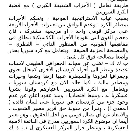
طريقة تعامل ( الأحزاب الشقيقة الكبرى ) مع قضية
الكرد السوريين
بسبب غياب الاستراتيجية القومية ، وتحكم الأحزاب
بمصائر الكرد ، وعدم التوافق بين تعبيرات الأجزاء الأربعة
على مركز قومي واحد ، او مرجعية مشتركة ، فان
معظم القوى التي تقودها الأحزاب الكلاسيكية تنطلق في
مفاهيمها القومية من المنظور الذاتي – القطري –
والمصلحة الحزبية الضيقة ، ويتعامل مع كرد سوريا بحذر
واضعا مصالحه فوق كل شيئ .
ب ك ك – تخلى عن مجاله الجغرافي الطبيعي لاسباب
عديدة وينظر الى أجزاء كردستان الأخرى كمجال حيوي
وجغرافيا لغزوها والسيطرة عليها ارضا وشعبا وخيرات
ومصادر مالية ، كما حاله الان مع كردستان سوريا ،
ويتعامل مع الكرد السوريين باعتبارهم وقودا بشريا
عسكريا له ، ومنبعا اقتصاديا ، ومنذ عقود اعلن عن عدم
وجود جزء من كردستان في سوريا على لسان قائده (
المفدى !) ، وتبرأ من مقولة حق قرير مصير الشعوب ،
والابتعاد عن أي نضال قومي من اجل الحقوق ، وهو يعتبر
أيضا ان موضوع الكرد السوريين مدرج في القائمة الامنية
العسكرية ، وينتظر قرار المركز العسكري ل ب ك ك