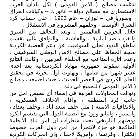
تناغمت مصالح ( الامن القومي ) لكل بلدان الغرب
الاستعماري مع مصالح دولة – اتاتورك – وكيانات العراق
، وسوريا في – لوزان – عام 1923 ، على حساب كرد
الشرق الأوسط ، وحلمهم المشروع في الاستقلال .
خلال الحربين العالميتين ، وبعد التحالف بين الشرق
والغرب ضد النازية ، والفاشية ، والتوافق على تقسيم
مناطق النفوذ تخلى السوفييت عن دعم القضية الكردية
بحجة الحفاظ على مصالح الامن الوطني السوفييتي ،
وعدم اثارة المتاعب مع الحلفاء الغربيين ، وكانت النتائج
الأولية سقوط جمهورية مهاباد الكردستانية بعد احدى
عشر شهرا من قيامها ، وتهاوت اول تجربة في تحقيق
الحلم الكردي في العصر الحديث ، حيث اجتمعت مصالح
( الامن القومي ) للجميع في ذلك .
وتوالت المحاولات الغربية في إطفاء أي بصيص امل من
جانب كرد المنطقة ، واقام الاحلاف العسكرية ،
والاتفاقيات الأمنية ( مثل حلف سعد اباد ، وحلف بغداد ،
والسنتو ، والناتو ووو) مع أنظمة الدول التي تقتسم الكرد
ووطنهم التاريخي تحت شعارات ان امن تلك الأنظمة
الحاكمة هو جزء لايتجزأ من امن دول الغرب خصوصا
إنكلترا ، وفرنسا ، وامريكا لاحقا ، وان الحركات الكردية