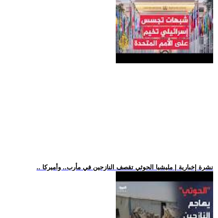
.. نشرة إخبارية | مليشيا الحوثي تقصف النازحين في مأرب.. وأميركا