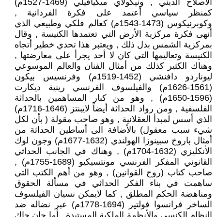
الأصلاح الديني , ونيكولاي ميكيافيلي (1469-1527م)
كمنظر سياسي أعتمد على فكرة الفردانية ,
وكوبرنيكوس (1473-1543م) كعالم فلكي وطبيعي الذي
أنهى فكرة مركزية الأرض التي تعتمدها الكنيسة , وقال
بمركزية الشمس بدل ذلك , ويعتبر هذا تحدي خطير أتجاه
الكنيسة وتعاليمها التي كان لا أحد يجرأ على معارضتها ,
وهناك الكثير كذلك من أمثال الفنان والعالم الموسوعي
ليوناردو دافنشي (1452-1519م) وفرنسيس بيكون
(1561-1626م) والفيلسوف الفرنسي رينية ديكارت
(1596-1650م) , وهو من كبار المساهمين بالحداثة
الفلسفية , ومن رواد الحداثة أيضاً لايبنتز (1646-1716م)
الذي أسس لمبدأ العقلانية , وهو صاحب مقولة ( بأن لكل
شيء سبب معقول) بالأضافة الى أساطين الحداثة من
أمثال باروخ سبينوزا الهولندي (1632-1677م) وجون لوك
الأنكليزي (1632-1704م) , وهناك في الجانب الحداثي
القانوني المفكر الفرنسي مونتسيكيو (1689-1755م) ,
صاحب كتاب (روح القوانين) , وهو من أهم الكتب التي
ساهمت في بناء الفكر الحداثي في مسألة الحقوق
ومناهضة الحكم المطلق , كما لايمكن نسيان الفيلسوف
الساخر فرانسوا فولتير (1694-1778م) عبر نضاله ضد
النظام الكنسي والأنظمة الملكية المستبدة , أما جان جاك