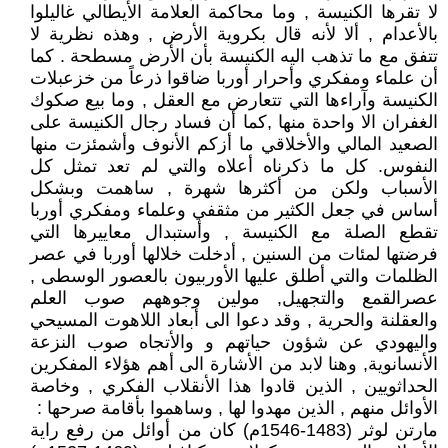
لا تقرها الكنيسة , وما محاكمة العلامة الأيطالي غاليلوا
بالأعدام , ألا لأنه قال بكروية الأرض , وهذه نظرية لا
تتفق مع ما تذهب اليه الكنيسة بأن الأرض مسطحة . كما
أن علماء ومفكري وأحرار أوربا ضاقوا ذرعاً من خزعبلات
الكنيسة وآراءها التي تتعارض مع العقل , وما بيع صكوك
الغفران الا واحدة منها ,كما أن فساد رجال الكنيسة على
الصعيد المالي والأخلاقي ما أزكم الأنوف وأشمئزت منها
النفوس. كل ما ذكرناه أعلاه والتي لم تعد تمثل كل
الأسباب ولكن من أكثرها شهرة , ساهمت وبشكل
أساس في جعل الكثير من مثقفي وعلماء ومفكري أوربا
تقطع الصلة مع الكنيسة , وأستبدال معاييرها التي
فرضتها لمئات من السنين , أدخلت خلالها أوربا في عصر
الظلمات والتي أطلق عليها الأوربيون بالعصور الوسطى ,
عصرالقمع والتجهيل, مولين وجوههم صوب العلم
والعقلنة والحرية , وقد دعوا الى أبعاد اللاهوت المسيحي
واليهودي عن شؤون حياتهم و والأتجاه صوب النزعة
الأنسانوية, وهنا لابد من الأشارة الى أهم هؤلاء المفكرين
الحداثويين , الذين قادوا هذا الأنقلاب الفكري , وخاصة
الأوائل منهم , الذين مهدوا لها , وساهموا بأقامة صرحها :
مارتن لوثر (1483-1546م) كان من أوائل من رفع راية