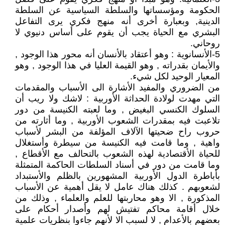
الحكومة ومؤسساتها والسلطة السياسية عن السلطة
الدينية, وبعبارة أخرى أنه منهج فكري يرى التفاعل
البشري مع الحياة يجب أن يقوم على أساس دنيوي لا
روحاني.
5-الأنسانوية : وهو أعتقاد بالأنسان أنه محور هذا الوجود ,
والأيمان بقدراته , وهو القيمة العليا في هذا الوجود , وهو
المعيار الوحيد لكل شيء.
من الضروري والمفيد الأشارة الى الأسباب والمقدمات
التي مهدت لولادة الحداثة الأوربية : لاشك ولا ريب أن
السلوك الكنسي البغيض , وما لعبته الكنيسة من دور
تلاعبت فيه بمقدرات الشعوب الأوربية , وما أثارته من
حروب راح ضحيتها الآلاف المؤلفة من البشر لأسباب
واهية , وما قامت فيه الكنيسة من سيطرة وأستغلال
للحياة الأقتصادية لهذه الشعوب بالتحالف مع الأقطاع ,
وما قامت من دور في أسناد السلطات الحاكمة المتمثلة
بأباطرة الدول الأوربية المشهورين بالظلم والأستبداد
لشعوبهم . كذلك هناك عامل لا يقل أهمية عن الأسباب
المذكورة , الا وهو محاربتها للعلم والعلماء , وذلك من
خلال أقامة محاكم تفتيش لهم وأصدار أحكام على
بعضهم بالأعدام , لا لسبب الا لأنهم جاءوا بنظريات علمية