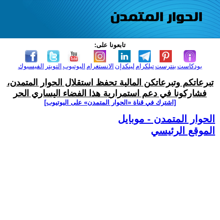
تابعونا على:
بودكاست
بنترست
تيلكرام
لينكدإن
الانستغرام
اليوتيوب
التويتر
الفيسبوك
تبرعاتكم وتبرعاتكن المالية تحفظ استقلال الحوار المتمدن،
فشاركونا في دعم استمرارية هذا الفضاء اليساري الحر
[اشترك في قناة ‫«الحوار المتمدن» على اليوتيوب]
الحوار المتمدن - موبايل
الموقع الرئيسي