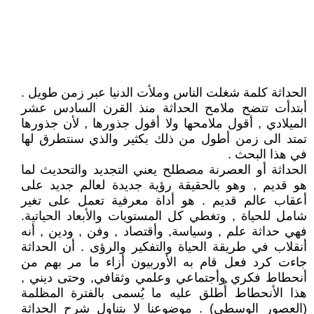
الحداثة كلمة شغلت الناس وملأت الدنيا عبر زمن طويل .
أبتدأت تتضح ملامح الحداثة منذ القرن السادس عشر
الميلادي , أقول ملامحها ولا أقول جذورها , لأن جذورها
تمتد الى زمن أطول من ذلك بكثير والذي سنتطرق لها
في هذا البحث .
الحداثة أو العصرنة مصطلح يعني التجديد والتحديث لما
هو قديم , وهو بالحقيقة رؤية جديدة لعالم جديد على
أعقاب عالم قديم . هو أداة معرفية تعمل على تغير
شامل للحياة , وتغطي كل المستويات والأبعاد الحياتية.
فهي حداثة علم , وسياسة, وأقتصاد , وفن , ودين , أنه
أنقلاب في طريقة الحياة والتفكير والرؤى . أن الحداثة
جاءت كرد فعل قام به الأوربيون أزاء ما مر بهم من
أنحطاط فكري وأجتماعي وعلمي وثقافي, وحتى ديني ,
هذا الأنحطاط أُطلق عليه ما يُسمى بالفترة المظلمة
(العصور الوسطى) . موضوعنا لا يتناول شرح الحداثة