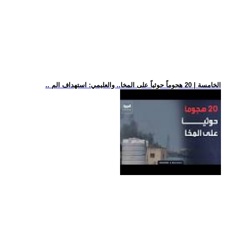
.. الخامسة | 20 هجوماً حوثياً على المخا.. والعليمي: استهداف الم