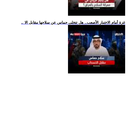
.. غزة أمام الاختبار الأصعب.. هل تتخلى حماس عن سلاحها مقابل الا