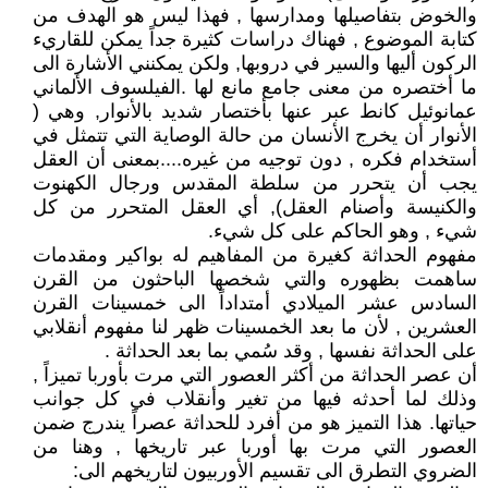
والخوض بتفاصيلها ومدارسها , فهذا ليس هو الهدف من
كتابة الموضوع , فهناك دراسات كثيرة جداً يمكن للقاريء
الركون أليها والسير في دروبها, ولكن يمكنني الأشارة الى
ما أختصره من معنى جامع مانع لها .الفيلسوف الألماني
عمانوئيل كانط عبر عنها بأختصار شديد بالأنوار, وهي (
الأنوار أن يخرج الأنسان من حالة الوصاية التي تتمثل في
أستخدام فكره , دون توجيه من غيره....بمعنى أن العقل
يجب أن يتحرر من سلطة المقدس ورجال الكهنوت
والكنيسة وأصنام العقل), أي العقل المتحرر من كل
شيء , وهو الحاكم على كل شيء.
مفهوم الحداثة كغيرة من المفاهيم له بواكير ومقدمات
ساهمت بظهوره والتي شخصها الباحثون من القرن
السادس عشر الميلادي أمتداداً الى خمسينات القرن
العشرين , لأن ما بعد الخمسينات ظهر لنا مفهوم أنقلابي
على الحداثة نفسها , وقد سُمي بما بعد الحداثة .
أن عصر الحداثة من أكثر العصور التي مرت بأوربا تميزاً ,
وذلك لما أحدثه فيها من تغير وأنقلاب في كل جوانب
حياتها. هذا التميز هو من أفرد للحداثة عصراً يندرج ضمن
العصور التي مرت بها أوربا عبر تاريخها , وهنا من
الضروي التطرق الى تقسيم الأوربيون لتاريخهم الى: