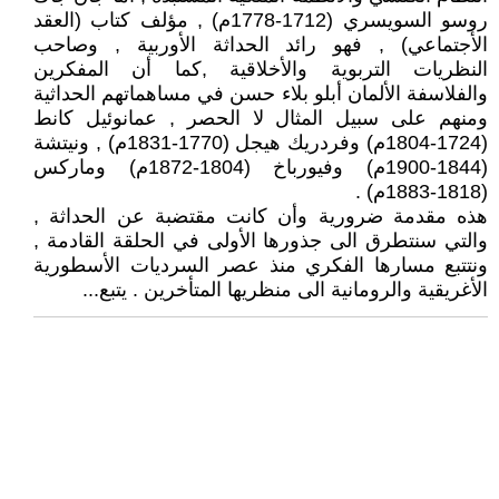
روسو السويسري (1712-1778م) , مؤلف كتاب (العقد
الأجتماعي) , فهو رائد الحداثة الأوربية , وصاحب
النظريات التربوية والأخلاقية ,كما أن المفكرين
والفلاسفة الألمان أبلو بلاء حسن في مساهماتهم الحداثية
ومنهم على سبيل المثال لا الحصر , عمانوئيل كانط
(1724-1804م) وفردريك هيجل (1770-1831م) , ونيتشة
(1844-1900م) وفيورباخ (1804-1872م) وماركس
(1818-1883م) .
هذه مقدمة ضرورية وأن كانت مقتضبة عن الحداثة ,
والتي سنتطرق الى جذورها الأولى في الحلقة القادمة ,
ونتتبع مسارها الفكري منذ عصر السرديات الأسطورية
الأغريقية والرومانية الى منظريها المتأخرين . يتبع...