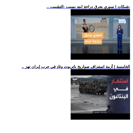
.. شبكات | سوري يحرق دراجة ابنه بسبب -التشبيب-
.. الخامسة | أزمة استنزاف صواريخ باتريوت وثاد في حرب إيران تهز