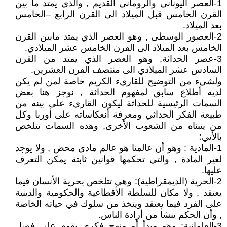
1-العصر اليوناني والروماني القديم , والذي يمتد ما بين
القرن الخامس قبل الميلاد الى القرن الرابع –الخامس
بعد الميلاد.
2-العصور الوسطى , وهو العصر الذي يمتد مابين القرن
الخامس بعد الميلاد الى القرن الخامس عشر الميلادي.
3-عصر الحداثة, وهو العصر الذي يمتد من القرن
السادس عشر الميلادي الى منتصف القرن العشرين.
ولشيء من التوضيح للقاريء الكريم خاصة لمن لم يكن
لديه أطلاع سابق لمفهوم الحداثة , نوجز هنا بعض
السمات الرئيسية للحداثة ليكون القاريء على بينه من
طبيعة الفكر الحداثي ومعرفة أنعكاساته على أوربا وكل
من يتبناه من الشعوب الأخرى, وهذه السمات تتلخص
بالأتي؛
1-المادية : وهو أن عالمنا هو عالم مادي محض , ولا يوجد
لغير المادة , والتي تحكمها قوانين ثابتة يمكن التعرف
عليها.
2-الحرية (الديمقراطية): وهي تتلخص بحرية الأنسان فيما
يعتقد , ولا مكان للسلطة الأقطاعية والحكومية والدينية
على الفرد فيما يعتقد ويتخذ من سلوك في حياته الخاصة
, وأن الحكم ينشأ من أرادة الناس.
3-العلمانية: وهو مبدأ أو منهج فكري يقوم على فصل