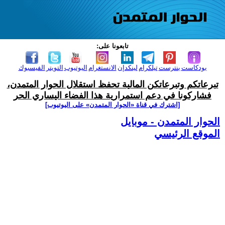
تابعونا على:
بودكاست
بنترست
تيلكرام
لينكدإن
الانستغرام
اليوتيوب
التويتر
الفيسبوك
تبرعاتكم وتبرعاتكن المالية تحفظ استقلال الحوار المتمدن،
فشاركونا في دعم استمرارية هذا الفضاء اليساري الحر
[اشترك في قناة ‫«الحوار المتمدن» على اليوتيوب]
الحوار المتمدن - موبايل
الموقع الرئيسي