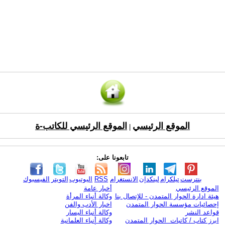
الموقع الرئيسي
الموقع الرئيسي للكاتب-ة
|
تابعونا على:
بنترست
تيلكرام
لينكدإن
الانستغرام
RSS
اليوتيوب
التويتر
الفيسبوك
الموقع الرئيسي
أخبار عامة
هيئة ادارة الحوار المتمدن - للإتصال بنا
وكالة أنباء المرأة
إحصائيات مؤسسة الحوار المتمدن
اخبار الأدب والفن
قواعد النشر
وكالة أنباء اليسار
ابرز كتاب / كاتبات الحوار المتمدن
وكالة أنباء العلمانية