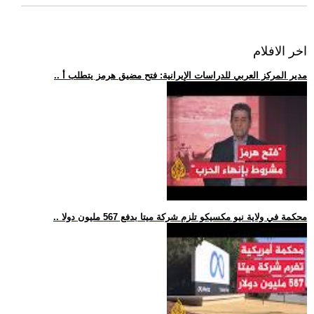
اخر الافلام
.. مدير المركز العربي للدراسات الإيرانية: فتح مضيق هرمز يتطلب أ
.. محكمة في ولاية نيو مكسيكو تلزم شركة ميتا بدفع 567 مليون دولا