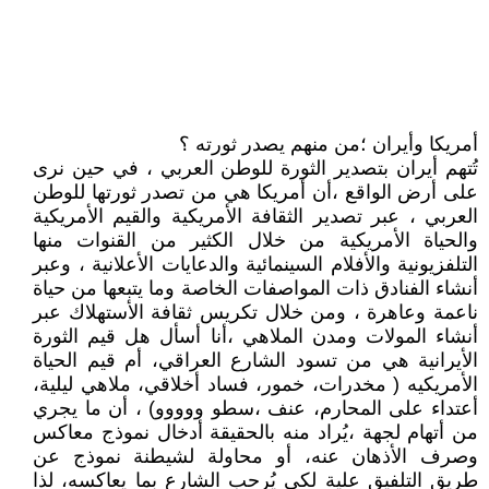
أمريكا وأيران ؛من منهم يصدر ثورته ؟
تُتهم أيران بتصدير الثورة للوطن العربي ، في حين نرى
على أرض الواقع ،أن أمريكا هي من تصدر ثورتها للوطن
العربي ، عبر تصدير الثقافة الأمريكية والقيم الأمريكية
والحياة الأمريكية من خلال الكثير من القنوات منها
التلفزيونية والأفلام السينمائية والدعايات الأعلانية ، وعبر
أنشاء الفنادق ذات المواصفات الخاصة وما يتبعها من حياة
ناعمة وعاهرة ، ومن خلال تكريس ثقافة الأستهلاك عبر
أنشاء المولات ومدن الملاهي ،أنا أسأل هل قيم الثورة
الأيرانية هي من تسود الشارع العراقي، أم قيم الحياة
الأمريكيه ( مخدرات، خمور، فساد أخلاقي، ملاهي ليلية،
أعتداء على المحارم، عنف ،سطو ووووو) ، أن ما يجري
من أتهام لجهة ،يُراد منه بالحقيقة أدخال نموذج معاكس
وصرف الأذهان عنه، أو محاولة لشيطنة نموذج عن
طريق التلفيق علية لكي يُرحب الشارع بما يعاكسه، لذا