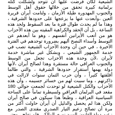
الشيعية لكان فرضت عليها أن تتوحد ولشكلت كتله
برلمانية كبيرة تحقق من خلالها حقوق أهل الوسط
والجنوب المهدوره طيلة الأزمان ، ولنامت أيران قريرة
العين ،وأبعدت عنها ما يزعجها على حدودها الشرقية ،
وهذا ما لم يحدث طوال فترة ما بعد السقوط ولحد هذه
الساعة ، بل أن الحقد والكراهية المقيته بين هذه الأحزاب
هو من أتعب الأيرانين أنفسهم ، وهو ما أبعدهم عن
التوسط وأسداء النصح أليهم بضرورة توحدهم في الفترة
الأخيرة ، في حين أن وحدة الأحزاب الشيعية تصب في
خدمة الجمهور الشيعي ، وبشكل غير مباشرة خدمة
لأيران ،لأن وحدة هذه الأحزاب تجعل من الوسط
والجنوب العراقي حالة مستقرة وهذا لصالح أيران ،لأنها
دولة يهمها أستقرار حدودها الشرقية ، والتي طالما
أقلقتها كثيراً ، وأن حرب الثمان سنوات لازالت في
ذاكرتهم ، وما سببت لهم من خسائر جسيمه ، وأن هذه
الأحزاب والكتل الشيعية لو توحدت لجمعت حوالي 180
مقعد في البرلمان العراقي ولسيطرة تماماً على الساحة
السياسية العراقية ، وطبعاً هذا سيكون في صالح أيران
ولكن هذا لم يحصل والدليل أن أيران حاولت أكثر من
مرة أن تصالح زعيم التيار الصدري مقتدى الصدر مع
زعيم دولة القانون السيد نوري المالكي فلم تفلح ، وحتى