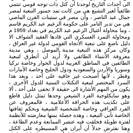
الى أحداث التاريخ لوجدنا أن كتل ذات توجه قومي تنتمي
طائفياً لغير التشيع هي من كانت تمد جسور التبعية لمصر
جمال عبد الناصر ، وأن مصر في ستينات القرن الماضي
هي من تدير التامر على حكومة الزعيم عبد الكريم قاسم
، وما محاولة أغتيال الزعيم عبد الكريم في بغداد 1959 م
ومحاولة التمرد العسكري التي قادها العقيد الشواف الا
دليل ناصع على تبعية الأتجاه القومي لدولة غير العراق ،
وكان مركز هذه التبعية مدينة الموصل ، وهي مدينة
معروفة الأنتماء الطائفي ولا أُريد أن أتطرق لتبعية
الطائفين في المناطق الغربية لدول الجوار وخاصة تركيا
وسوريا والأردن والسعودية ودول الخليج وخاصة الأمارات
وقطر ، لأنها أصبحت غير خافيه على أحد ، وبعد هذا
السرد المختصر لتبعية التكتلات السنية للدول الأخرى ،
يكون من المهم الأشارة الى حقيقة لا تخفى على أحد ، ألا
وهو سايكلوجية الفرد الشيعي وحدها تمثل دليل قاطع
على تكذيب هذه الخرافة الأعلامية ، فالمعروف عن
الفرد العراقي وخاصة الشخصية الشيعية وبحكم ثقافتها
الخاصة تأبى التبعية ، وهذه خصلة نمتها معارضته للأنظمة
لفترة طويلة فخلقت فيه عنصر الممانعة وعدم الطاعة ،
وهنا نفترض جدلاً أن أيران هي المسيطره على الكتل