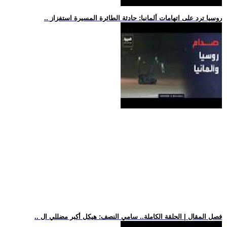
.. روسيا ترد على اتهامات ألمانيا: حادثة الطائرة المسيرة استفزاز
.. فصل المقال | الحلقة الكاملة.. سامي النصف: هيكل أكبر مضللي ال