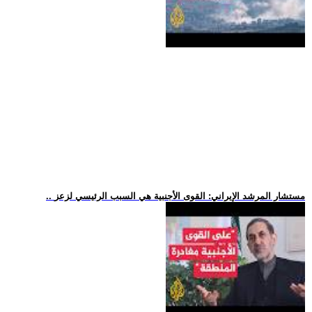
.. مستشار المرشد الإيراني: القوى الأجنبية هي السبب الرئيسي لزعز