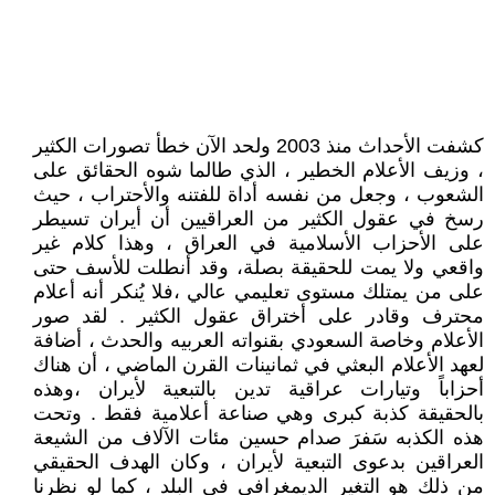
كشفت الأحداث منذ 2003 ولحد الآن خطأ تصورات الكثير
، وزيف الأعلام الخطير ، الذي طالما شوه الحقائق على
الشعوب ، وجعل من نفسه أداة للفتنه والأحتراب ، حيث
رسخ في عقول الكثير من العراقيين أن أيران تسيطر
على الأحزاب الأسلامية في العراق ، وهذا كلام غير
واقعي ولا يمت للحقيقة بصلة، وقد أنطلت للأسف حتى
على من يمتلك مستوى تعليمي عالي ،فلا يُنكر أنه أعلام
محترف وقادر على أختراق عقول الكثير . لقد صور
الأعلام وخاصة السعودي بقنواته العربيه والحدث ، أضافة
لعهد الأعلام البعثي في ثمانينات القرن الماضي ، أن هناك
أحزاباً وتيارات عراقية تدين بالتبعية لأيران ،وهذه
بالحقيقة كذبة كبرى وهي صناعة أعلامية فقط . وتحت
هذه الكذبه سَفرَ صدام حسين مئات الآلاف من الشيعة
العراقين بدعوى التبعية لأيران ، وكان الهدف الحقيقي
من ذلك هو التغير الديمغرافي في البلد ، كما لو نظرنا