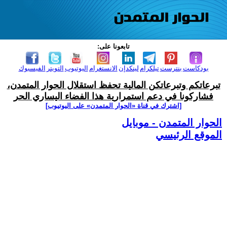
تابعونا على:
بودكاست
بنترست
تيلكرام
لينكدإن
الانستغرام
اليوتيوب
التويتر
الفيسبوك
تبرعاتكم وتبرعاتكن المالية تحفظ استقلال الحوار المتمدن،
فشاركونا في دعم استمرارية هذا الفضاء اليساري الحر
[اشترك في قناة ‫«الحوار المتمدن» على اليوتيوب]
الحوار المتمدن - موبايل
الموقع الرئيسي