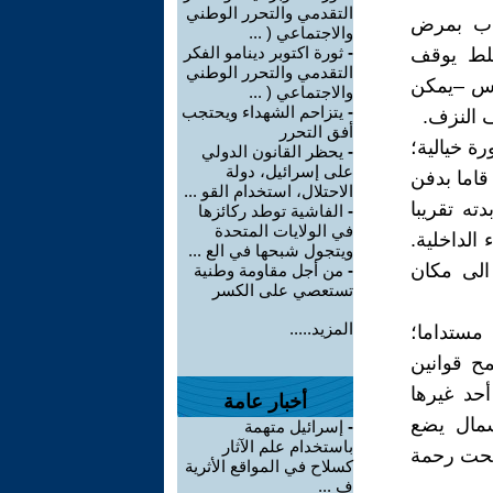
التقدمي والتحرر الوطني
صاب بمرض
والاجتماعي ( ...
-
ثورة اكتوبر دينامو الفكر
جلط يوقف
التقدمي والتحرر الوطني
لوس –يمكن
والاجتماعي ( ...
-
يتزاحم الشهداء ويحتجب
ف النزف.
أفق التحرر
ة خيالية؛
-
يحظر القانون الدولي
على إسرائيل، دولة
قاما بدفن
الاحتلال، استخدام القو ...
ته تقريبا
-
الفاشية توطد ركائزها
في الولايات المتحدة
الداخلية.
ويتجول شبحها في الع ...
الى مكان
-
من أجل مقاومة وطنية
تستعصي على الكسر
المزيد.....
 مستداما؛
مح قوانين
حد غيرها
أخبار عامة
مال يضع
-
إسرائيل متهمة
باستخدام علم الآثار
تحت رحمة
كسلاح في المواقع الأثرية
ف ...