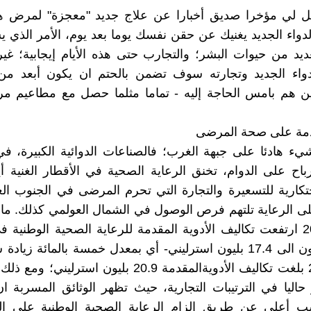
ل لي مؤخرا صديق أخبارا عن علاج جديد "معجزة" لمرض هايي
لدواء الجديد يغنيك عن حقن نفسك يوما بعد يوم، الأمر الذي 
عديد من حيوات البشر؛ والتجارب حتى هذه الأيام إيجابية؛ غي
دواء الجديد وتجارته سوف تضمن بالحتم ان يكون أبعد من 
ن هم بامس الحاجة إليه - تماما مثلما حصل مع مطاعيم م
قدمة على صحة المرضى
 هادئا على جبهة الغرب؛ فالصناعات الدوائية الكبيرة، في
رباح على الدوام، تخنق الرعاية الصحية في الأقطار الغنية 
احتكارية للتسعيرة والتجارة التي تحرم المرضى في الجنوب ا
 الرعاية تلتهم فرص الوصول في الشمال العولمي كذلك. ما 
2011و2017 ارتفعت تكاليف الأدوية المقدمة للرعاية الصحية الوطنية ف
من 13 بليون الى 17.4 بليون استرليني- أي بمعدل خمسة بالمائة زيا
العام 2020 بلغت تكاليف الأدويةالمقدمة 20.9 بليون استرل
 حاليا في الترتيبات التجارية، حيث تظهر الوثائق المسربة ان
ب أعلى عن طريق إلزام الرعاية الصحية الوطنية على ا