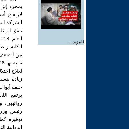
بمجرد إنزا
الشركة التي
تنفق الرعا
المزيد.....
الكانسر طو
من الضعف أسعار
خلف أبواب 
يرتفع الل
رواتبهن، و
رئيس وزراء
توفيره كما
الدوائية ال