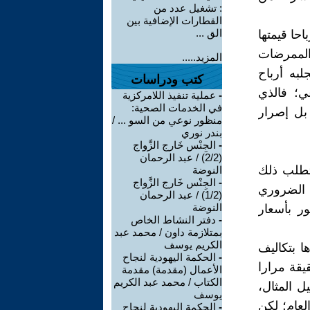
: تشغيل عدد من
القطارات الإضافية بين
الق ...
احا قيمتها
 الممرضات
المزيد.....
لبه أرباح
كتب ودراسات
ي؛ فالذي
-
عملية تنفيذ اللامركزية
في الخدمات الصحية:
بل إصرار
منظور نوعي من السو ... /
بندر نوري
-
الجِنْس خَارج الزَّواج
(2/2) / عبد الرحمان
يتطلب ذلك
النوضة
-
الجِنْس خَارج الزَّواج
م الضروري
(1/2) / عبد الرحمان
النوضة
ور بأسعار
-
دفتر النشاط الخاص
بمتلازمة داون / محمد عبد
الكريم يوسف
ا بتكاليف
-
الحكمة اليهودية لنجاح
حقيقة مرارا
الأعمال (مقدمة) مقدمة
الكتاب / محمد عبد الكريم
ل المثال،
يوسف
العام؛ لكن
-
الحكمة اليهودية لنجاح