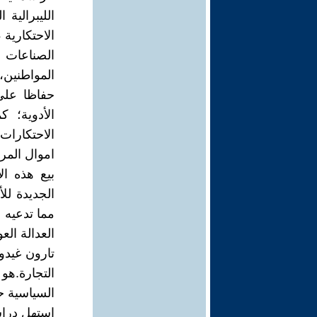
الليبرالية
الاحتكارية 
الصناعات 
المواطنين،
حفاظا على
الأدوية؛ 
الاحتكارات
اموال المرض
بيع هذه ال
مما تدعيه 
العدالة العو
تارون غيدو
التجارة.ه
السياسية ح
استهل دراس