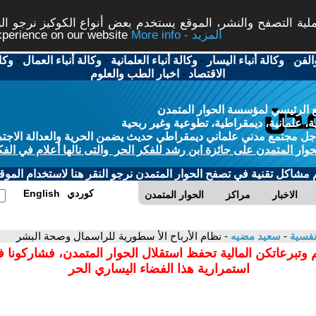
ة التصفح والنشر، الموقع يستخدم بعض أنواع الكوكيز نرجو النق
More info - المزيد
experience on our website
الفن
-
وكالة أنباء اليسار
-
وكالة أنباء العلمانية
-
وكالة أنباء العمال
-
وكا
الاقتصاد
-
اخبار الطب والعلوم
 الرئيسي لمؤسسة الحوار المتمدن
، علمانية، ديمقراطية، تطوعية وغير ربحية
ل مجتمع مدني علماني ديمقراطي حديث يضمن الحرية والعدالة الاجتم
حوار المتمدن على جائزة ابن رشد للفكر الحر والتى نالها أعلام في الفك
م مشاكل تقنية في تصفح الحوار المتمدن نرجو النقر هنا لاستخدام الموقع
كوردي
English
الاخبار
مراكز
الحوار المتمدن
نفسية
-
سعيد مضيه
- نظام الأرباح الأ سطورية للراسمال وصحة البشر
 وتبرعاتكن المالية تحفظ استقلال الحوار المتمدن، فشاركونا 
استمرارية هذا الفضاء اليساري الحر