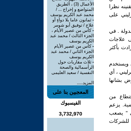
الأعمال (3) ، الطريق
نينه نظرا
المتواضع و إخراج ... /
اح تقدر ب7.2 بليون إسترليني على
محمد عبد الكريم يوسف
-
ثمانون عاما بلا دواءٍ أو
علاج / توفيق أبو شومر
-
كأس من عصير الأيام ،
دولة . في
الجزء الثالث / محمد عبد
ن استرليني على علاجات
الكريم يوسف
-
كأس من عصير الأيام
ادت بأكثر
الجزء الثاني / محمد عبد
الكريم يوسف
-
ثلاث مقاربات حول
ة، ويستخدم
الرأسمالية والصحة
تفع سعر العلبة من 2.68 استرليني الى 49.21 استرليني ، أي
النفسية / سعيد العليمى
تفاوض بشانها
المزيد.....
المعجبين بنا على
قتطاع من
الفيسبوك
ضية. يزعم
ى " يصعب
3,732,970
ة للشركات