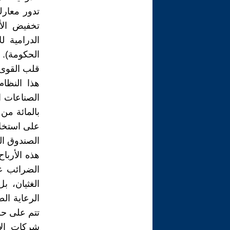
تدور معارك
تخفيض الأ
الدرامية ل
الحكومة). 
قلب القوى
هذا النظا
بالمائة من
الصندوق ال
هذه الأربا
الضرائب ع
الغثيان، ب
الرعاية ال
تتم على حس
شركات الأ