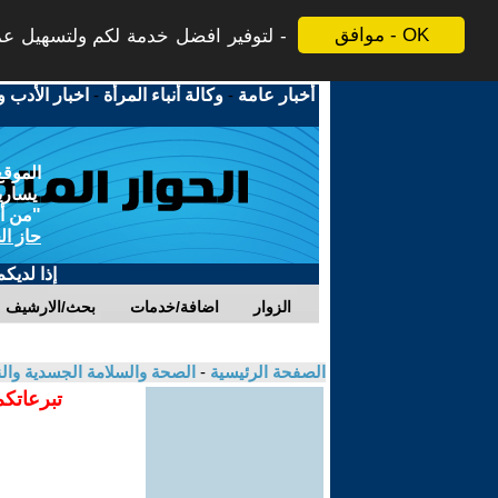
موافق - OK
لتوفير افضل خدمة لكم ولتسهيل عملي
أخبار عامة
-
وكالة أنباء المرأة
-
اخبار الأدب و
الموقع
يسارية
"من أج
حاز ال
إذا لديك
الزوار
اضافة/خدمات
بحث/الارشيف
الصفحة الرئيسية
-
الصحة والسلامة الجسدية وال
تبرعاتكم