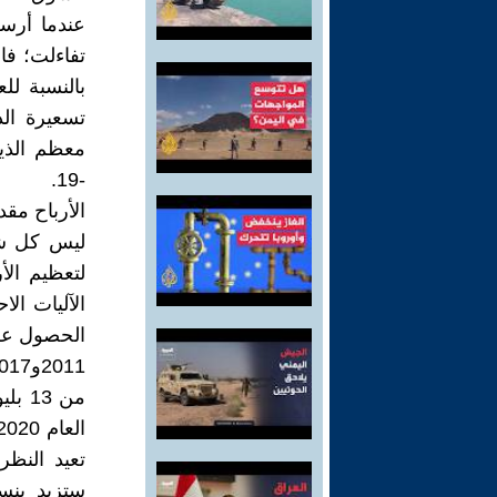
عندما أرس
تفاءلت؛ فا
بالنسبة لل
تسعيرة ال
معظم الذي
-19.
الأرباح م
ليس كل شيء
لتعظيم الأ
الآليات ال
الحصول على
تعيد النظر
ستزيد بنس