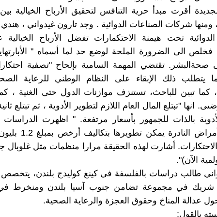
 الجديدة أقرت مبدأ حرية التنافس لتحقيق الأرباح الخيالية بي
، ومنها شركات الصناعات الدوائية . وجد تارون غيدواني ، هندي 
الدوائية تحت هيمنة الاحتكمارات تفضل الأرباح الخيالية
 فخلص الى الضرورة الملحة لوضع حد لما أسماه " الأبارتهاي
 صحةالبشر. تقتضي المهمة السامية بإلحاح "تصفية احتكار
كما يتطلب ذلك الإبقاء على النظام الوطني للرعاية الصحي
، كما تبين للباحث، تستنزف موازنات الدول حتى الغنية ، ك
ىى. انها "تبتلع المال العام اللازم لتطوير الأدوية ، ثم تبتلع ثان
أدوية بالذات للجمهور بأسعار مرتفعة. " اظهرت الدراسات ا
الجديدة للأمراض النادرة يمك
الاحتكارات. أشارت لهذه الحقيقة مرارا منظمات مثل غلوبال 
لمية الآن)".
اني طالب دراسات بالفلسفة في كينغ كوليدج بلندن، يتخصص 
و شريك في مجموعة تضامن جنوب آسيا بلندن ومنخرط في
ول عدالة المناخ وحقوق العجزة والرعاية الصحية.
ته بالقول: