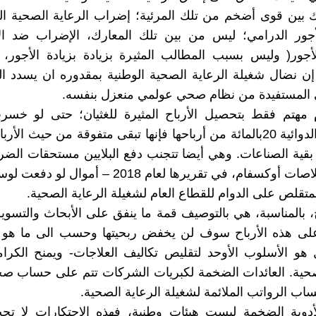
 بين قوى أضخم من تلك المرئية؛ إضراب الرعاية الصحية ال
جور الدرامي؛ ليس من بين تلك المعارك، الإضراب ضد ال
لأجور( وليس بسبب المطالب المثيرة بزيادة بزيادة الأجور،
إن نضال شغيلة الرعاية الصحية الوطنية بمقدوره ان يسدد ا
 المستفيدة من نظام صحي عولمي منعزل بنفسه.
م مهتم فقط بتحصيل الأرباح المثيرة للغثيان؛ حتى لو خسر
 بقية الصناعات. وهي أيضا تتجنب دفع البلايين مستحقات الضرائ
على استخلاصات أوكسفام، في تقريرها لعام 2018 – أم
متقلص على الدوام للقطاع العام لشغيلة الرعاية الصحية.
ح، بالمناسبة، هي بالتوصيف قمة ما ينفق على الأبحاث والتس
لى هذه الأرباح سوف لن يخفض ربحيتها وحسب الى ما هو د
ل هو الأسلوب الأوحد لتقليص تكاليف العلاجات- ويمنح الكرا
صحية. العائدات الضخمة لكبريات الشركات تتم على حساب صح
اب الرواتب الملائمة لشغيلة الرعاية الصحية.
دوية الضخمة ليست هيئات وطنية، فهذه الاحتكارات لا تحب