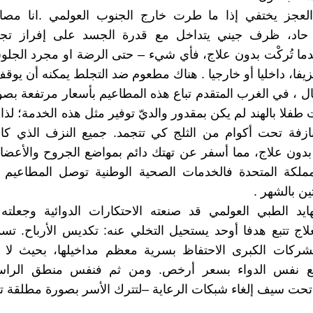
لعجز يختفي إذا ما طرت خارج الجنوب العولمي .انا م
يا حاد، ظرف جيني يتداخل مع قدرة الجسد على إفراز ت
دما تُركْت بدون علاج، فأي شيء – حتى الرضة او مجرد الج
يفا، داخليا أو خارجيا . هناك مطعوم ضد التجلط يمكنه أن يوق
 ، في الغرب المتقدم تباع هذه المطاعيم بأسعار مرتفعة بصور
طفلا بالهند لم يكن بمقدور والديّ توفير مثل هذه الخدمة؛ لذا 
زفة تحت أكوام من الثلج كي تتجمد. جميع النزف الذي كابد
ك بدون علاج، مما أسفر عن تهتك دائم بمواضع الجروح والأعضاء 
مملكة المتحدة فالخدمات الصحية الوطنية توصل المطاعيم 
ين بالشهر .
تهايد الطبي العولمي قد صنعته الاحتكارات الدوائية وجعلته
لاج تتبع هدفا أوحد يستحيل التخلي عنه: تكديس الأرباح. تس
لشركات الكبرى الاحتفاظ بسرية معظم مداخيلها، بحيث لا أ
يع نفس الدواء بسعر أرخص. ومن ثم فنفس منطق الراس
تحت سيف إلغاء شبكات الرعاية –لتترك الأسر بصورة مطلقة 