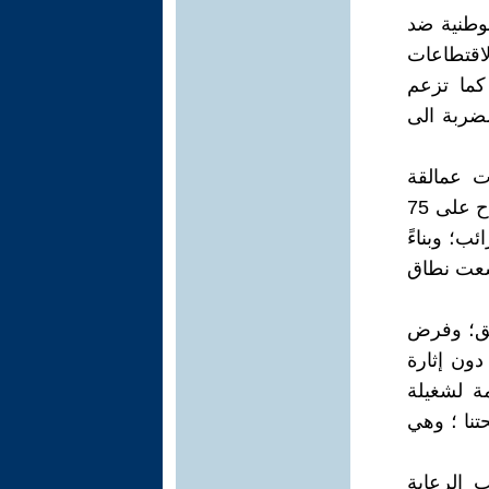
وطنية ضد
اقتطاعات
 كما تزعم
لضربة الى
ت عمالقة
الصناعات الدوائية 20بالمائة من أرباحها فإنها تبقى متفوقة من حيث الأرباح على 75
ب؛ وبناءً
وال لو دفعت لوسعت نطاق
ويق؛ وفرض
ون إثارة
مة لشغيلة
تنا ؛ وهي
 الرعاية