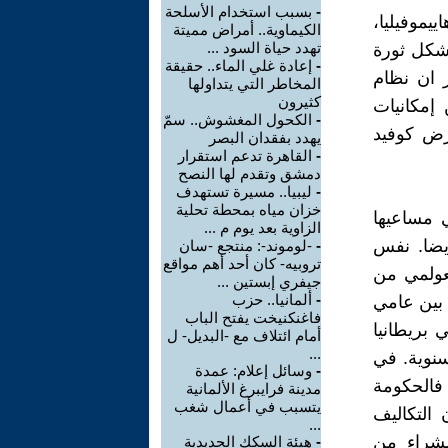
-
بسبب استخدام الأسلحة
موفيليا،
الكيماوية.. أمراض مميتة
تهدد حياة السود ...
يشكل ثورة
-
إعادة غلي الماء.. حقيقة
ر ان نظام
المخاطر التي يتداولها
كثيرون
إمكانيات
-
الكحول المغشوش.. سمّ
رض كوفيد
يهدد بفقدان البصر
-
القاهرة تدعم استقرار
دمشق وتقدم لها النصح
-
ليبيا.. مسيرة تستهدف
خزان مياه بمحطة تحلية
 مساعيها
الزاوية بعد يوم م ...
أيضا. نفس
-
-لوموند-: منتجع -سان
تروبيه- كان أحد أهم مواقع
لعولمي من
جيفري إبستين ...
-
ألمانيا.. حزب
بين عامي
فاغنكنيخت يفتح الباب
ي بريطانيا
أمام ائتلاف مع -البديل- ل
...
دة سنوية. في
-
وسائل إعلام: عمدة
يني؛ ومع ذلك فالحكومة
مدينة فرايبرغ الألمانية
يتسبب في أعمال شغب
 التكاليف
...
لشراء من
-
هيئة السكك الحديدية