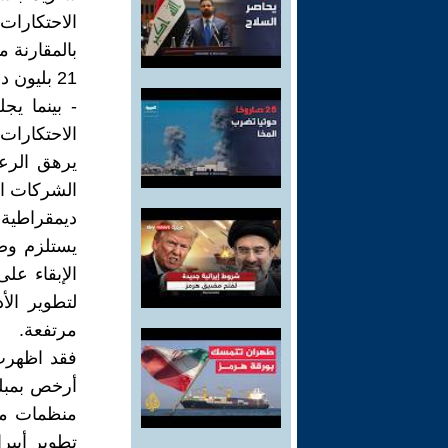
الاحتكارات 
بالمقارنة م
21 بليون
- بينما يج
الاحتكارا
يرهق الرعا
الشركات ال
ديمقراطية 
يستلزم وضع
الإبقاء على
لتطوير الأ
مرتفعة.
فقد اظهرت 
منظمات مثل
تطوير أبيرا