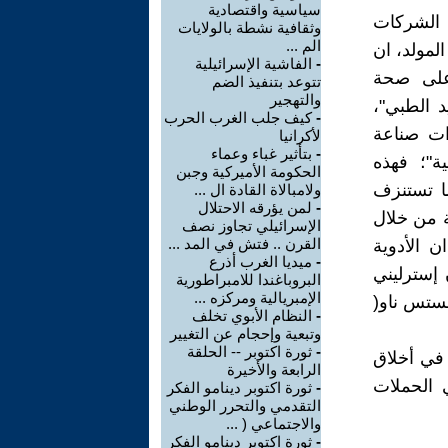
سياسية واقتصادية
ن الشركات
وثقافية نشطة بالولايات
الم ...
المولد، ان
-
الفاشية الإسرائيلية
 على صحة
تتوعد بتنفيذ الضم
والتهجير
د الطبي"،
-
كيف جلب الغرب الحرب
ات صناعة
لأكرانيا
-
بتأثير غباء وعماء
ة"؛ فهذه
الحكومة الأميركية وجبن
ما تستنزف
ولامبالاة القادة ال ...
-
لمن يؤرقه الاحتلال
ية من خلال
الإسرائيلي تجاوز نصف
القرن .. فتش في المد ...
ن الأدوية
-
ميديا الغرب أذرع
ن تطويرها بتكاليف أرخص بمبلغ 1.2 بليون إسترليني
البروباغندا للامبراطورية
الإمبريالية ومركزه ...
جستس ناو(
-
النظام الأبوي تخلف
وتبعية وإحجام عن التغيير
-
ثورة اكتوبر -- الحلقة
في أخلاق
الرابعة والأخيرة
 الحملات
-
ثورة اكتوبر دينامو الفكر
التقدمي والتحرر الوطني
والاجتماعي ( ...
-
ثورة اكتوبر دينامو الفكر