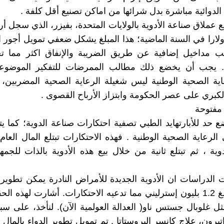
الدوائية مباشرة بدل شرائها من اماكن تصنيع أقل كلفة .
ع عملاق صناعة الأدوية بالولايات المتحدة، بفيزر، الذي سجل أرب
 دولارا في السنة الماضية؛ هذا المبلغ يشكل ضعفي تمويل أجور
لب مداخيل إضافية عن طريق الضريبة والإنفاق اكثر مما تج
ت. يجب أن يخضع ذلك مطالب الممرضات للتفكير الموضوع
ية الصحية الوطنية ليس شغيلة الرعاية الصحية المضربين، 
كبري على عصر الحكومة وابتزاز الأرباح القصوى .
مفتوحة
 حد للأبارتهايد الطبي تصفية احتكارات صناعة الدوية؛ كما 
 الرعاية الصحية الوطنية . فهذه الاحتكارات تبتلع المال العا
دوية ، ثم تبتلع ثانية من خلال بيع هذه الأدوية بالذات للجمه
الدراسات ان الأدوية الجديدة للأمراض النادرة يمكن تطويره
أرخص بمبلغ 1.2 بليون إسترليني مما تدعيه الاحتكارات. أشارت لهذه ال
 غلوبال جستس ناو( العدالة العولمية الآن). لنأخذ، على سبي
تيرون، علاج كانسر البروستاتا . تم تمويل تطوير الدواء بالمال 