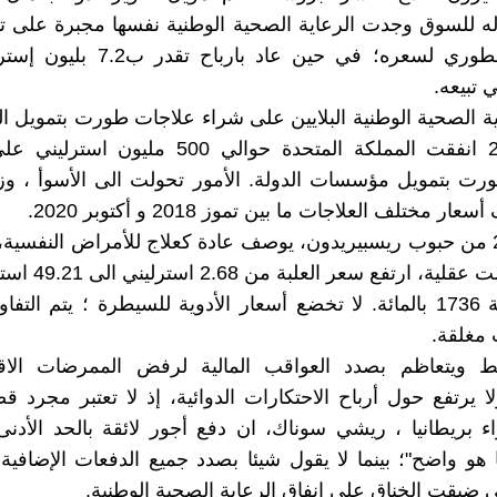
له للسوق وجدت الرعاية الصحية الوطنية نفسها مجبرة على تق
لارتفاع أسطوري لسعره؛ في حين عاد بارب
 تبيعه.
ية الصحية الوطنية البلايين على شراء علاجات طورت بتمويل ال
العام 2018 انفقت المملكة المتحدة حوالي 500 مليو
رت بتمويل مؤسسات الدولة. الأمور تحولت الى الأسوأ ، وز
 مختلف العلاجات ما بين تموز 2018 و أكتوبر 2020.
علبة بها 28 من حبوب ريسبيريدون، يوصف عادة كعلاج للأمراض النفسي
لعلاج اختلالت عقلية، ار
زيادة بنسبة 1736 بالمائة. لا تخضع أسعار الأدوية للسيطرة ؛ يتم ال
مغلقة.
غط ويتعاظم بصدد العواقب المالية لرفض الممرضات الا
لا يرتفع حول أرباح الاحتكارات الدوائية، إذ لا تعتبر مجرد ق
 بريطانيا ، ريشي سوناك، ان دفع أجور لائقة بالحد الأدن
 هو واضح"؛ بينما لا يقول شيئا بصدد جميع الدفعات الإضافي
تي ضيقت الخناق على إنفاق الرعاية الصحية الوطنية.