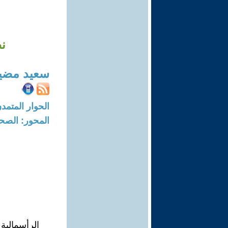
نظ
سعيد مضي
الحوار المتمدن-العدد: 7484 - 3
المحور: الصح
الرأسمالية