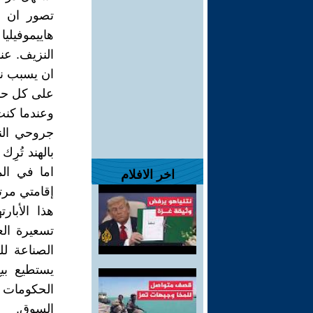
تصور ان ا
هاييموفيل
النزيف. عن
ان يسبب نز
على كل حال
وعندما كنت 
جروحي النا
بالهند تُرِ
اما في ال
اخر الافلام
إقامتي مرت
هذا الأبار
تسعيرة الع
الصناعة ل
يستطيع ب
الحكومات 
السوق.